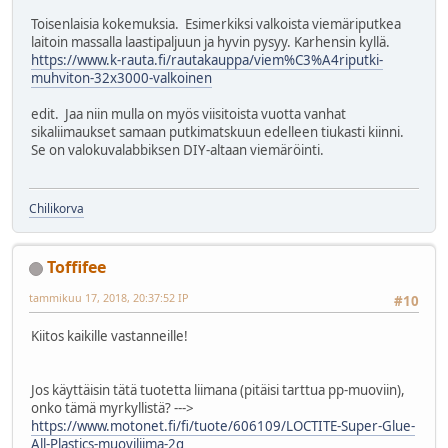
Toisenlaisia kokemuksia. Esimerkiksi valkoista viemäriputkea
laitoin massalla laastipaljuun ja hyvin pysyy. Karhensin kyllä.
https://www.k-rauta.fi/rautakauppa/viem%C3%A4riputki-
muhviton-32x3000-valkoinen
edit. Jaa niin mulla on myös viisitoista vuotta vanhat
sikaliimaukset samaan putkimatskuun edelleen tiukasti kiinni.
Se on valokuvalabbiksen DIY-altaan viemäröinti.
Chilikorva
Toffifee
tammikuu 17, 2018, 20:37:52 IP
#10
Kiitos kaikille vastanneille!
Jos käyttäisin tätä tuotetta liimana (pitäisi tarttua pp-muoviin),
onko tämä myrkyllistä? --->
https://www.motonet.fi/fi/tuote/606109/LOCTITE-Super-Glue-
All-Plastics-muoviliima-2g