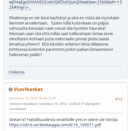
wjl54aEgeDYAhVEDZoKHQ8fDs0QsAQINw&biw=2560&bih=13
28#imgrc=_
Pikaliimoja en ole ikinä käyttänyt ja siksi en niistä ala myöskään
liiemmin arvailemaan. Tuskin niillä kuitenkaan on paljoa
vahvuutta itsessään vaan voivat olla hyvinkin hauraita?
Meinaan vaan sitä että milläs saat hallkeamaan liimaa sinne
oleelliseen kohtaan jossa materiaalin pinnat pitäisi saada
liimattua yhteen? Että kävisikö sellainen liima tällaisessa
kohteessa kuitenkin paremmin jonkin paikan liimaamiseen
halkeaman päälle?
Chilikorva
Vuorikaskas
tammikuu 18, 2018, 06:44:33 AP
#12
Viimeisin muokkaus
: tammikuu 19, 2018, 12:48:42 IP käyttäjältä
Vuorikaskas
Sinitarra? Haitallisuudesta vesieliöille yms ei oikein ole tietoja.
https://cdn-b.verkkokauppa.com/8/16_169011.pdf