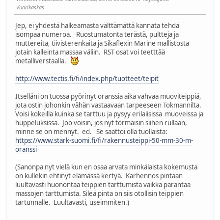
Vuorikaskas
Jep, ei yhdestä halkeamasta välttämättä kannata tehdä
isompaa numeroa. Ruostumatonta terästä, pultteja ja
muttereita, tiivisterenkaita ja Sikaflexin Marine mallistosta
jotain kalleinta massaa väliin. RST osat voi teetttää
metalliverstaalla.
http://www.tectis.fi/fi/index.php/tuotteet/teipit
Itselläni on tuossa pyörinyt oranssia aika vahvaa muoviteippiä,
jota ostin johonkin vähän vastaavaan tarpeeseen Tokmannilta.
Voisi kokeilla kuinka se tarttuu ja pysyy erilaiisissa muoveissa ja
huppeluksissa. Joo voisin, jos nyt törmäisin siihen rullaan,
minne se on mennyt. ed. Se saattoi olla tuollaista:
https://www.stark-suomi.fi/fi/rakennusteippi-50-mm-30-m-
oranssi
(Sanonpa nyt vielä kun en osaa arvata minkälaista kokemusta
on kullekin ehtinyt elämässä kertyä. Karhennos pintaan
luultavasti huonontaa teippien tarttumista vaikka parantaa
massojen tarttumista. Sileä pinta on siis otollisin teippien
tartunnalle. Luultavasti, useimmiten.)