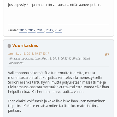
Jos ei pysty korjaamaan niin varaosana niitä saanee jostain.
Kaudet:
2016
,
2017
,
2018
,
2019
,
2020
Vuorikaskas
tammikuu 16, 2018, 19:57:53 IP
#7
Viimeisin muokkaus
: tammikuu 18, 2018, 06:33:42 AP käyttäjältä
Vuorikaskas
Vaikea sanoa näkemättä ja tuntematta tuotetta, mutta
monenlaista on tullut korjattua vaihtelevalla menestyksellä.
Silikoni ei ehkä tartu hyvin, mutta polyuretaanimassa (liima- ja
tiivistemassa) saattaa tarttuakin auttavasti ettei vuoda eikä ihan
helpolla irtoa. Karhentaminen voi auttaa vähän.
Ihan ekaksi voi funtsia ja kokeilla olisiko ihan vaan tyytyminen
teippiin. Kokeile erilaisia miten tarttuu ko. materiaaliin ja
pintaan.