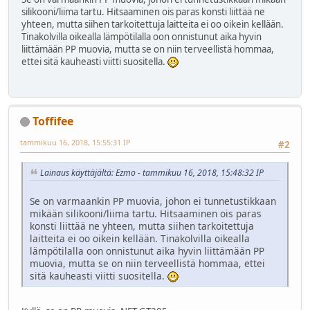
silikooni/liima tartu. Hitsaaminen ois paras konsti liittää ne
yhteen, mutta siihen tarkoitettuja laitteita ei oo oikein kellään.
Tinakolvilla oikealla lämpötilalla oon onnistunut aika hyvin
liittämään PP muovia, mutta se on niin terveellistä hommaa,
ettei sitä kauheasti viitti suositella.
Toffifee
tammikuu 16, 2018, 15:55:31 IP
#2
Lainaus käyttäjältä: Ezmo - tammikuu 16, 2018, 15:48:32 IP
Se on varmaankin PP muovia, johon ei tunnetustikkaan
mikään silikooni/liima tartu. Hitsaaminen ois paras
konsti liittää ne yhteen, mutta siihen tarkoitettuja
laitteita ei oo oikein kellään. Tinakolvilla oikealla
lämpötilalla oon onnistunut aika hyvin liittämään PP
muovia, mutta se on niin terveellistä hommaa, ettei
sitä kauheasti viitti suositella.