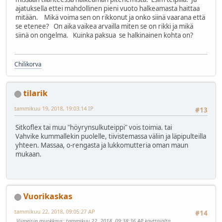
ajatuksella ettei mahdollinen pieni vuoto halkeamasta haittaa
mitään. Mikä voima sen on rikkonut ja onko siinä vaarana että
se etenee? On aika vaikea arvailla miten se on rikki ja mikä
siinä on ongelma. Kuinka paksua se halkinainen kohta on?
Chilikorva
tilarik
tammikuu 19, 2018, 19:03:14 IP
#13
Sitkoflex tai muu "höyrynsulkuteippi" vois toimia. tai
Vahvike kummallekin puolelle, tiivistemassa väliin ja läpipulteilla
yhteen. Massaa, o-rengasta ja lukkomutteria oman maun
mukaan.
Vuorikaskas
tammikuu 22, 2018, 09:05:27 AP
#14
Viimeisin muokkaus
: tammikuu 22, 2018, 09:38:36 AP käyttäjältä