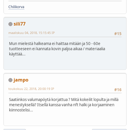
Chilikorva
sili77
maaliskuu 04, 2018, 15:15:45 IP
#15
Mun mielestä halkeama ei haittaa mitään ja 50 - 60e
tuotteeseen ei kannata kovin paljoa aikaa / materiaalia
käyttää...
jampo
toukokuu 22, 2018, 20:00:19 IP
#16
Saatiinkos valumapöytä korjattua ? Mitä kokeilit lopulta ja millä
menestyksellä? Itsellä kanssa vanha nft halki ja korjaaminen
kiinnostelisi...