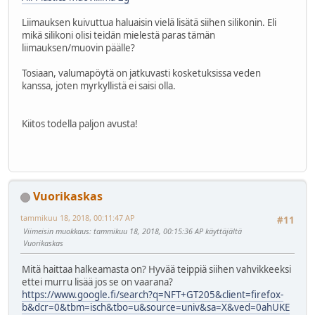
Liimauksen kuivuttua haluaisin vielä lisätä siihen silikonin. Eli
mikä silikoni olisi teidän mielestä paras tämän
liimauksen/muovin päälle?
Tosiaan, valumapöytä on jatkuvasti kosketuksissa veden
kanssa, joten myrkyllistä ei saisi olla.
Kiitos todella paljon avusta!
Vuorikaskas
tammikuu 18, 2018, 00:11:47 AP
#11
Viimeisin muokkaus
: tammikuu 18, 2018, 00:15:36 AP käyttäjältä
Vuorikaskas
Mitä haittaa halkeamasta on? Hyvää teippiä siihen vahvikkeeksi
ettei murru lisää jos se on vaarana?
https://www.google.fi/search?q=NFT+GT205&client=firefox-
b&dcr=0&tbm=isch&tbo=u&source=univ&sa=X&ved=0ahUKE