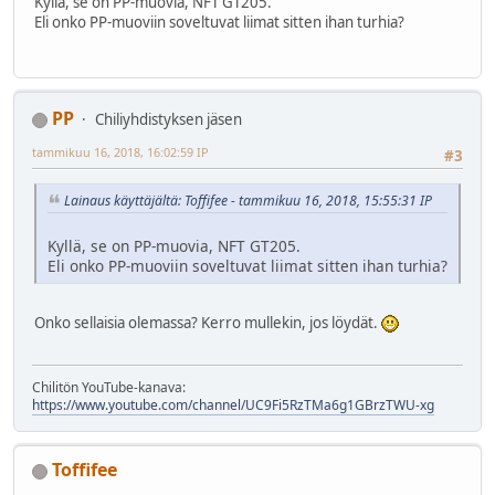
Kyllä, se on PP-muovia, NFT GT205.
Eli onko PP-muoviin soveltuvat liimat sitten ihan turhia?
PP
Chiliyhdistyksen jäsen
tammikuu 16, 2018, 16:02:59 IP
#3
Lainaus käyttäjältä: Toffifee - tammikuu 16, 2018, 15:55:31 IP
Kyllä, se on PP-muovia, NFT GT205.
Eli onko PP-muoviin soveltuvat liimat sitten ihan turhia?
Onko sellaisia olemassa? Kerro mullekin, jos löydät.
Chilitön YouTube-kanava:
https://www.youtube.com/channel/UC9Fi5RzTMa6g1GBrzTWU-xg
Toffifee