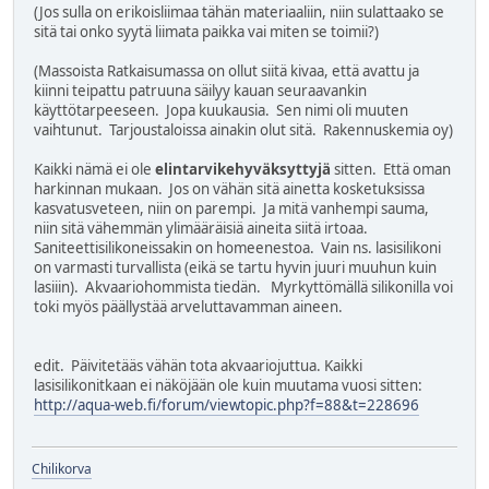
(Jos sulla on erikoisliimaa tähän materiaaliin, niin sulattaako se
sitä tai onko syytä liimata paikka vai miten se toimii?)
(Massoista Ratkaisumassa on ollut siitä kivaa, että avattu ja
kiinni teipattu patruuna säilyy kauan seuraavankin
käyttötarpeeseen. Jopa kuukausia. Sen nimi oli muuten
vaihtunut. Tarjoustaloissa ainakin olut sitä. Rakennuskemia oy)
Kaikki nämä ei ole
elintarvikehyväksyttyjä
sitten. Että oman
harkinnan mukaan. Jos on vähän sitä ainetta kosketuksissa
kasvatusveteen, niin on parempi. Ja mitä vanhempi sauma,
niin sitä vähemmän ylimääräisiä aineita siitä irtoaa.
Saniteettisilikoneissakin on homeenestoa. Vain ns. lasisilikoni
on varmasti turvallista (eikä se tartu hyvin juuri muuhun kuin
lasiiin). Akvaariohommista tiedän. Myrkyttömällä silikonilla voi
toki myös päällystää arveluttavamman aineen.
edit. Päivitetääs vähän tota akvaariojuttua. Kaikki
lasisilikonitkaan ei näköjään ole kuin muutama vuosi sitten:
http://aqua-web.fi/forum/viewtopic.php?f=88&t=228696
Chilikorva