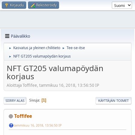
Kirjaudu
Rekisteröidy
Päävalikko
Kasvatus ja yleinen chilitieto
Tee-se-itse
►
►
NFT GT205 valumapöydän korjaus
►
NFT GT205 valumapöydän
korjaus
Aloittaja Toffifee, tammikuu 16, 2018, 13:56:50 IP
Sivuja
1
SIIRRY ALAS
KÄYTTÄJÄN TOIMET
Toffifee
tammikuu 16, 2018, 13:56:50 IP