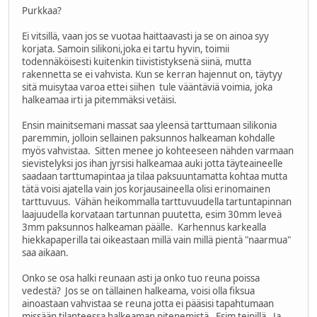
Purkkaa?
Ei vitsillä, vaan jos se vuotaa haittaavasti ja se on ainoa syy
korjata. Samoin silikoni,joka ei tartu hyvin, toimii
todennäköisesti kuitenkin tiivististyksenä siinä, mutta
rakennetta se ei vahvista. Kun se kerran hajennut on, täytyy
sitä muisytaa varoa ettei siihen tule vääntäviä voimia, joka
halkeamaa irti ja pitemmäksi vetäisi.
Ensin mainitsemani massat saa yleensä tarttumaan silikonia
paremmin, jolloin sellainen paksunnos halkeaman kohdalle
myös vahvistaa. Sitten menee jo kohteeseen nähden varmaan
sievistelyksi jos ihan jyrsisi halkeamaa auki jotta täyteaineelle
saadaan tarttumapintaa ja tilaa paksuuntamatta kohtaa mutta
tätä voisi ajatella vain jos korjausaineella olisi erinomainen
tarttuvuus. Vähän heikommalla tarttuvuudella tartuntapinnan
laajuudella korvataan tartunnan puutetta, esim 30mm leveä
3mm paksunnos halkeaman päälle. Karhennus karkealla
hiekkapaperilla tai oikeastaan millä vain millä pientä "naarmua"
saa aikaan.
Onko se osa halki reunaan asti ja onko tuo reuna poissa
vedestä? Jos se on tällainen halkeama, voisi olla fiksua
ainoastaan vahvistaa se reuna jotta ei pääsisi tapahtumaan
missään tilanteessa halkeaman pitenemistä. Esim teipillä. Ja