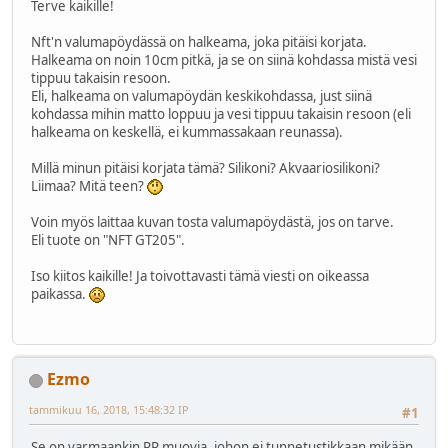
Terve kaikille!
Nft'n valumapöydässä on halkeama, joka pitäisi korjata.
Halkeama on noin 10cm pitkä, ja se on siinä kohdassa mistä vesi
tippuu takaisin resoon.
Eli, halkeama on valumapöydän keskikohdassa, just siinä
kohdassa mihin matto loppuu ja vesi tippuu takaisin resoon (eli
halkeama on keskellä, ei kummassakaan reunassa).
Millä minun pitäisi korjata tämä? Silikoni? Akvaariosilikoni?
Liimaa? Mitä teen?
Voin myös laittaa kuvan tosta valumapöydästä, jos on tarve.
Eli tuote on "NFT GT205".
Iso kiitos kaikille! Ja toivottavasti tämä viesti on oikeassa
paikassa.
Ezmo
tammikuu 16, 2018, 15:48:32 IP
#1
Se on varmaankin PP muovia, johon ei tunnetustikkaan mikään