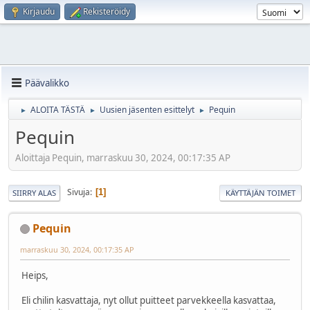
Kirjaudu
Rekisteröidy
Päävalikko
ALOITA TÄSTÄ
Uusien jäsenten esittelyt
Pequin
►
►
►
Pequin
Aloittaja Pequin, marraskuu 30, 2024, 00:17:35 AP
Sivuja
1
SIIRRY ALAS
KÄYTTÄJÄN TOIMET
Pequin
marraskuu 30, 2024, 00:17:35 AP
Heips,
Eli chilin kasvattaja, nyt ollut puitteet parvekkeella kasvattaa,