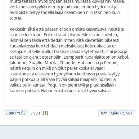
mutta teltassa myös orgaanisessa mullassa kuivilla ravinteilla,
vettä perään tyylillä menty jo pitkään, ennen hydroillut ja
hydroista löytyy todella laaja osaaminen niin tekninen kuin
teoria.
Rekkasin siksi että pääsen eroon omista kasvatusvälineistä ja
saan ne kiertoon. Erikoistunut lähinnä Meksikon chileihin,
lähinnä sen takia että tiedän miten niitä käytetään oikeasti
ruoanlaitossa kun tehdään meksikolaist kotiruokaa tai eri
salsoja. Eli itselleni ollut tärkeää saada käytettyä chilit arjessa ja
se tätä on ajanut eteenpäin. Lempparit ruoanlaittoon on Arbol,
Jalopeño, Guajillo, Morita, Chipotle, Habaneroa ja Pequin,
näistä Pequin on mikä on ollut paras koska ei vaadi
savustamista ollakseen hyödyllinen keittiössä ja siitä löytyy
paljon potkua ja siitä saa hyvää salsaa maapähkinöiden ja
valkosipulin kanssa. Pequin on pieni chili ja pitää sisällään
kunnon potkun. Habanerosta kans tullut hyviä salsoja.
Sivuja
1
SIIRRY YLÖS
KÄYTTÄJÄN TOIMET