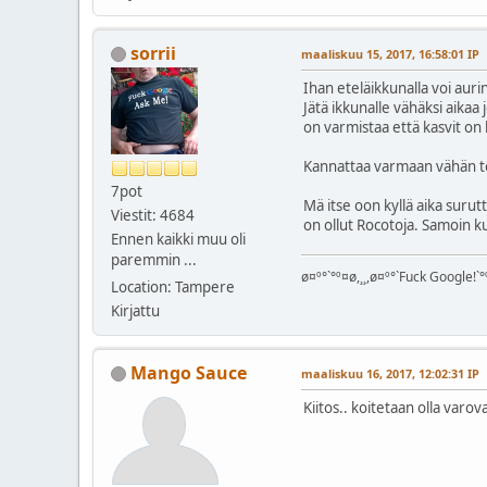
sorrii
maaliskuu 15, 2017, 16:58:01 IP
Ihan eteläikkunalla voi aurin
Jätä ikkunalle vähäksi aikaa
on varmistaa että kasvit o
Kannattaa varmaan vähän totu
7pot
Mä itse oon kyllä aika surut
Viestit: 4684
on ollut Rocotoja. Samoin ku
Ennen kaikki muu oli
paremmin ...
ø¤º°`°º¤ø,¸¸,ø¤º°`Fuck Google!`°º
Location: Tampere
Kirjattu
Mango Sauce
maaliskuu 16, 2017, 12:02:31 IP
Kiitos.. koitetaan olla varova