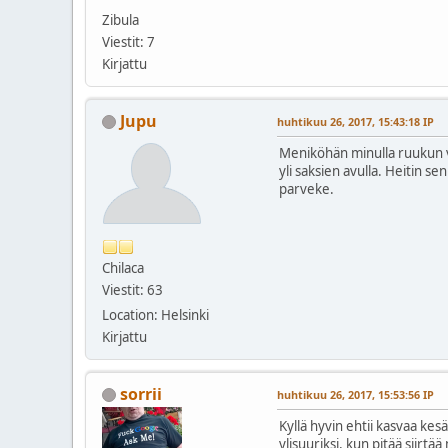
Zibula
Viestit: 7
Kirjattu
Jupu
huhtikuu 26, 2017, 15:43:18 IP
Meniköhän minulla ruukun va
yli saksien avulla. Heitin s
parveke.
Chilaca
Viestit: 63
Location: Helsinki
Kirjattu
sorrii
huhtikuu 26, 2017, 15:53:56 IP
Kyllä hyvin ehtii kasvaa kes
ylisuuriksi, kun pitää siirtää