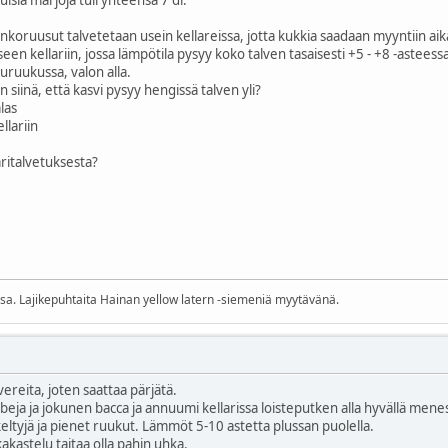
nkoruusut talvetetaan usein kellareissa, jotta kukkia saadaan myyntiin aik
een kellariin, jossa lämpötila pysyy koko talven tasaisesti +5 - +8 -asteess
uruukussa, valon alla.
 siinä, että kasvi pysyy hengissä talven yli?
las
llariin
ritalvetuksesta?
ssa. Lajikepuhtaita Hainan yellow latern -siemeniä myytävänä.
vereita, joten saattaa pärjätä.
ubeja ja jokunen bacca ja annuumi kellarissa loisteputken alla hyvällä menes
keltyjä ja pienet ruukut. Lämmöt 5-10 astetta plussan puolella.
ikakastelu taitaa olla pahin uhka.