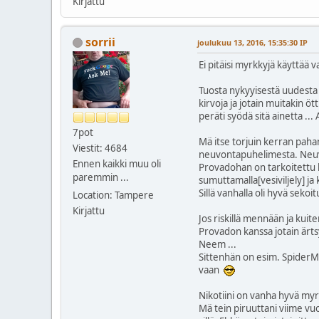
Kirjattu
sorrii
joulukuu 13, 2016, 15:35:30 IP
Ei pitäisi myrkkyjä käyttää 
Tuosta nykyyisestä uudesta 
kirvoja ja jotain muitakin 
peräti syödä sitä ainetta ...
7pot
Mä itse torjuin kerran paha
Viestit: 4684
neuvontapuhelimesta. Neuvoj
Ennen kaikki muu oli
Provadohan on tarkoitettu ko
paremmin ...
sumuttamalla[vesiviljely] ja
Sillä vanhalla oli hyvä sekoi
Location: Tampere
Kirjattu
Jos riskillä mennään ja kuit
Provadon kanssa jotain ärtsy
Neem ...
Sittenhän on esim. SpiderMi
vaan
Nikotiini on vanha hyvä myr
Mä tein piruuttani viime vuon