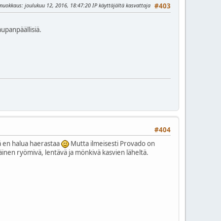
 muokkaus
: joulukuu 12, 2016, 18:47:20 IP käyttäjältä kasvattaja
#403
aupanpäällisiä.
#404
jä en halua haerastaa
Mutta ilmeisesti Provado on
äräinen ryömivä, lentävä ja mönkivä kasvien läheltä.