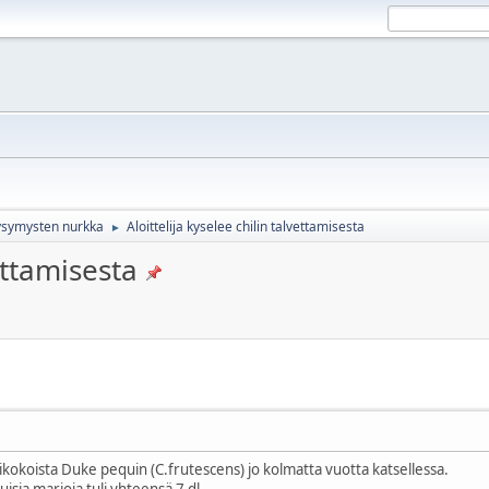
ikysymysten nurkka
Aloittelija kyselee chilin talvettamisesta
►
vettamisesta
rikokoista Duke pequin (C.frutescens) jo kolmatta vuotta katsellessa.
uisia marjoja tuli yhteensä 7 dl.