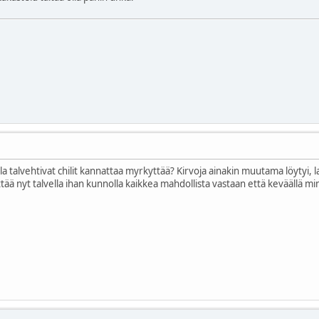
lla talvehtivat chilit kannattaa myrkyttää? Kirvoja ainakin muutama löytyi, 
ä nyt talvella ihan kunnolla kaikkea mahdollista vastaan että keväällä minul