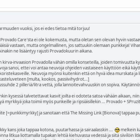
varmuuden vuoksi, jos ei edes tietoa mitä torjuu!
Provado Care'sta ei ole kokemusta, mutta oletan sen olevan hyvin vastaav
öttiäisiä vastaan, mutta ongelmallinen, jos sattuukin olemaan punkkeja! Vi
 Ainakin ne lisääntyy rajusti Provadokuurin aikana.
n kirva-invaasion Provadolla vähän omilla konseteilla, joiden tomivuutta k
a sanoi, ettei voi antaa neuvoja ohjeiden vastaiseen käyttöön eikä käyttö
ristekasveille. Neuvoja myönsi kuitenkin että on hyvä idea murskata ja liot
 kasteluveteen [multa, kookos, passiivihydrot...]
tussuhde 2 pilleriä/litra vettä, jolla lannoitevahvuuskin on sopiva. Käytännöss
enkin kysessä talvetettavat kasvit joilta ei odoteta satoa vähään aikaan, ni
ä myrkkyä joka toimii myös punkeille ja ripsiäisillekin ... Provado + SPruz
te [=punkkimyrkky] ja sanotaan että The Missing Link [Bionova] tappaa punk
kky kans joka tappaa kotona, puutarhassa ja sairaalasskin ...
melkein ka
na litkua liottamalla tupakan lehtiä kiehuvassa vedessä ja siitä siivilöin li