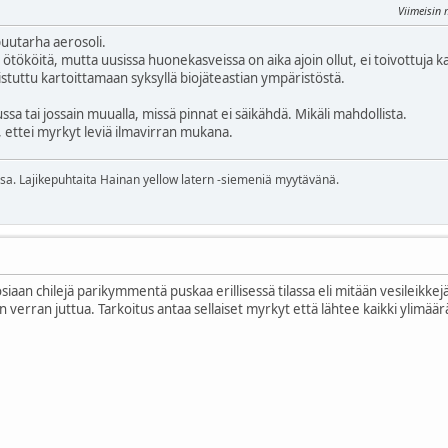
Viimeisin
uutarha aerosoli.
t ötököitä, mutta uusissa huonekasveissa on aika ajoin ollut, ei toivottuja k
tuttu kartoittamaan syksyllä biojäteastian ympäristöstä.
sa tai jossain muualla, missä pinnat ei säikähdä. Mikäli mahdollista.
i, ettei myrkyt leviä ilmavirran mukana.
ssa. Lajikepuhtaita Hainan yellow latern -siemeniä myytävänä.
siaan chilejä parikymmentä puskaa erillisessä tilassa eli mitään vesileikke
kin verran juttua. Tarkoitus antaa sellaiset myrkyt että lähtee kaikki ylimä