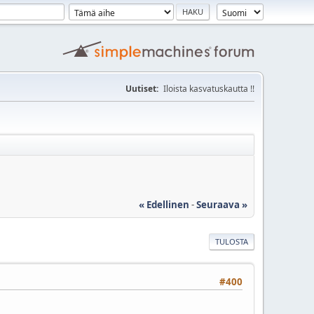
Uutiset:
Iloista kasvatuskautta !!
« Edellinen
-
Seuraava »
TULOSTA
#400