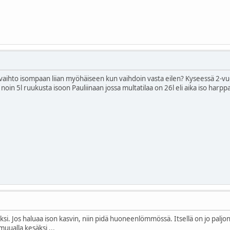
ihto isompaan liian myöhäiseen kun vaihdoin vasta eilen? Kyseessä 2-vuot
en noin 5l ruukusta isoon Pauliinaan jossa multatilaa on 26l eli aika iso har
äksi. Jos haluaa ison kasvin, niin pidä huoneenlömmössä. Itsellä on jo palj
 muualla kesäksi ...