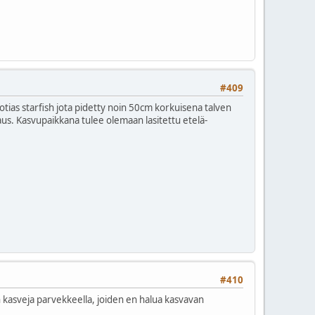
#409
ias starfish jota pidetty noin 50cm korkuisena talven
ppaus. Kasvupaikkana tulee olemaan lasitettu etelä-
#410
on kasveja parvekkeella, joiden en halua kasvavan