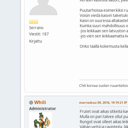
Puutarhoissa esimerkiksi ru
Voisin viedä kasvin talvetuks
Kasvi on suuressa altakastel
Kuinka suuri mahdollisuus on
Serrano
-Jos leikkaan sen latvuston a
Viestit: 187
-jos vien sen leikkaamatta ke
Kirjattu
Onko täällä kokemusta kella
Chili korvaa suolan ruuanlaito
Whili
marraskuu 09, 2016, 19:19:21 IP
Administrator
Frutet ovat aikas sitkeitä ka
Mulla on pari talvee ollut p
Rungot ovat olleet aikas lei
Vähän vettä ja ravinteita, li