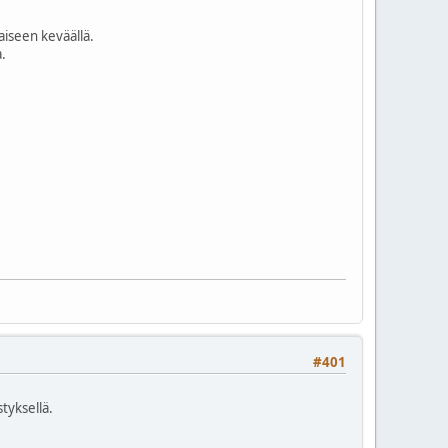
aiseen keväällä.
a.
#401
tyksellä.