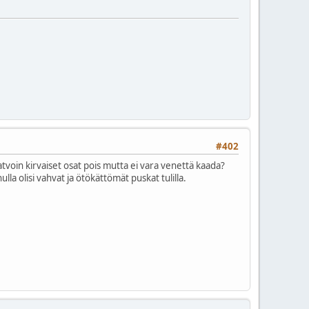
#402
latvoin kirvaiset osat pois mutta ei vara venettä kaada?
la olisi vahvat ja ötökättömät puskat tulilla.