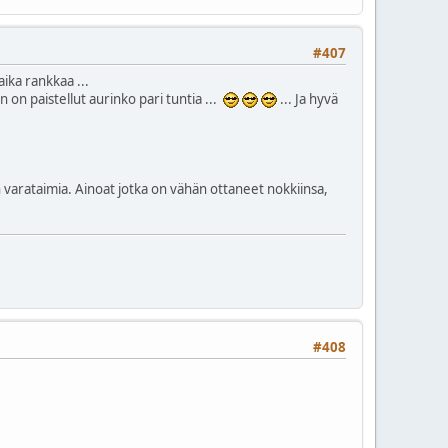
#407
aika rankkaa ...
 on paistellut aurinko pari tuntia ...
... Ja hyvä
in varataimia. Ainoat jotka on vähän ottaneet nokkiinsa,
#408