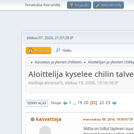
Tervetuloa foorumille
.
Kirjaudu
Rekisteröidy
elokuu 07, 2026, 21:57:28 IP
Etusivu
Haku
Kasvatus ja yleinen chilitieto
Aloittelijan ja yleisten chil
►
►
Aloittelija kyselee chilin tal
Aloittaja annesurfs, elokuu 19, 2006, 19:16:58 IP
1
...
19
20
22
23
Sivuja
21
SIIRRY ALAS
kasvattaja
marraskuu 09, 2016, 19:09:07 IP
Mitta on tullut täyteen suu
Keräsin kasvista sadon, pikk