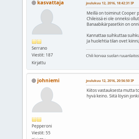
kasvattaja
joulukuu 12, 2016, 18:42:31 IP
Meillä on toiminut Cooper p
Chileissä ei ole onneksi ollu
Banaabikärpasetkin on onnis
Kannattaa suihkuttaa suihkus
Ja huolehtia tilan ovet kiinn
Serrano
Viestit: 187
Chili korvaa suolan ruuanlaito
Kirjattu
johniemi
joulukuu 12, 2016, 20:56:50 IP
Kiitos vastauksesta mutta to
hyvä keino. Siitä löysin jon
Pepperoni
Viestit: 55