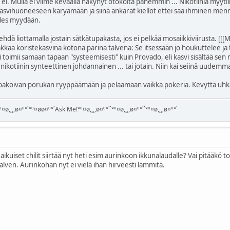
tten ei. Mulla ei viime keväällä näkynyt ötököitä pahemmin ... Nikotiinia my
 kasvihuoneeseen käryämään ja siinä ankarat kiellot ettei saa ihminen menn
des myydään.
 tehdä liottamalla jostain sätkätupakasta, jos ei pelkää mosaiikkiviirusta. [
pakkaa koristekasvina kotona parina talvena: Se itsessään jo houkuttelee j
 toimii samaan tapaan "systeemisesti" kuin Provado, eli kasvi sisältää sen m
n nikotiinin synteettinen johdannainen ... tai jotain. Niin kai seiinä uudemm
upakoivan porukan ryyppäämään ja pelaamaan vaikka pokeria. Kevyttä uhka
¤ø,¸¸,ø¤º°`°º¤øø¤º°`Ask Me!°º¤ø,¸¸,ø¤º°``°º¤ø,¸¸,ø¤º°``°º¤ø,¸¸,ø¤º°`
kuiset chilit siirtää nyt heti esim aurinkoon ikkunalaudalle? Vai pitääkö to
alven. Aurinkohan nyt ei vielä ihan hirveesti lämmitä.