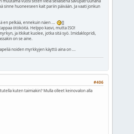
ytiin muutama vuosi sitten vielä sellaisena savupatruunana
ä sinne huoneeseen kait pariin päivään. Ja vaati jonkun
[[Mä en pelkää, ennekuin näen ...
]]
a tappaa ötököitä. Helppo kasvi, mutta ISO!
yrkyn, ja itkikat kuolee, jotka sitä syö. Imidaklopridi,
assakin on se aine.
peliä noiden myrkkyjen käyttö aina on ...
#406
tutella kuten taimiakin? Mulla olleet keinovalon alla