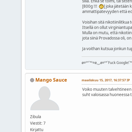
sillä. Ehkä se toimi, tai si
[800g !!!
] joka jätetään
ammattipätevyyden että e
Voisihan sitä nikotiinilitkua
Itsellä on ollut virginiantu
Mulla on mutu, että nikotiini
jota siinä Provadossa oli, o
Ja voithan kutsua jonkun t
ø¤º°`°º¤ø,¸¸,ø¤º°`Fuck Google!`°º
Mango Sauce
maaliskuu 15, 2017, 16:37:57 IP
Voiko muuten talvehtineen ai
suht valoisassa huoneessa t
Zibula
Viestit: 7
Kirjattu