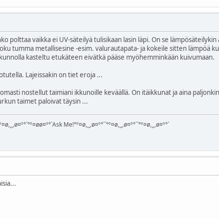
ko polttaa vaikka ei UV-säteilyä tulisikaan lasin läpi. On se lämpösäteilykin 
 joku tumma metallisesine -esim. valurautapata- ja kokeile sitten lämpöä kun
n kunnolla kasteltu etukäteen eivätkä pääse myöhemminkään kuivumaan.
tella. Lajeissakin on tiet eroja ...
tomasti nostellut taimiani ikkunoille keväällä. On itäikkunat ja aina paljonk
rkun taimet paloivat täysin ...
¤ø,¸¸,ø¤º°`°º¤øø¤º°`Ask Me!°º¤ø,¸¸,ø¤º°``°º¤ø,¸¸,ø¤º°``°º¤ø,¸¸,ø¤º°`
isia...