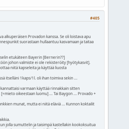
#405
a alkuperäisen Provadon kanssa. Se oli loistava apu
hannespunkit suorastaan hullaantuu kasvamaan ja taitaa
yselin etukäteen Bayerin [Bernerin??]
ön johon valmiste ei ole rekisteröity [hyötykasvit].
taa niitä kapseleita ja käyttää liuosta
ä itselläni 1kaps/1l. oli ihan toimiva sekin ...
in kannattaisi varmaan käyttää rinnakkain sitten
it [=mieto oikeestaan luomu] ... Tai Baygon ... Provado +
kien munat, mutta ei niitä eläviä ... Kunnon koktailit
ikkia.
tkun jolla sumuttelin ja taisimpä kastellakin kookoksuitua