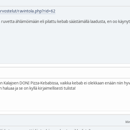
rvostelut/ravintola.php?rid=62
n ruvetta ählämöimään eli pilattu kebab säästämällä laadusta, en oo käynyt
n Kalajoen DONI Pizza-Kebabissa, vaikka kebab ei olekkaan enään niin hyv
in haluaa ja se on kyllä kirjaimellisesti tulista!
Vii