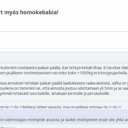
t myös homokebabia!
uitenkin toistaiseksi paikan päällä, itse tehtyä kebab-lihaa. Ei tarvitse til
-ja-jälkeen sontimissession vai onko koko +1000kg erä korppujauholla j
 joissa annokset tehdään paikan päällä laadukkaista raaka-aineista, safk
apuolena on tietenkin se, että annosta joutuu odottamaan yli 5min ja se saa
mmärrettävästi sovi kaikille, ainakaan kiireisille ja persaukisille.
om/
<br /><br />Rohkeus lähtee vatsasta, muu on pelkkää vimmaa.<br /><br />
 valmistajan mielipide asiasta ja kaikki mielipiteet eivät ole yhtä ar