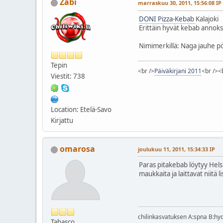
Zabi
marraskuu 30, 2011, 15:56:08 IP
DONI Pizza-Kebab
Kalajoki
Erittäin hyvät kebab annokse
Nimimerkillä: Naga jauhe 
Tepin
<br />
Päiväkirjani 2011
<br /><
Viestit: 738
Location: Etelä-Savo
Kirjattu
omarosa
joulukuu 11, 2011, 15:34:33 IP
Paras pitakebab löytyy Hel
maukkaita ja laittavat niitä 
chilinkasvatuksen A:spna B:hy
Tabasco