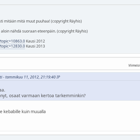
i mitään mitä muut puuhaa! (copyright Räyhis)
tä aloin nähdä suoraan eteenpäin. (copyright Räyhis)
p?topic=10863.0
Kausi 2012
p?topic=12830.0
Kausi 2013
Viimeis
tti - tammikuu 11, 2012, 21:19:40 IP
aa.
syönyt, osaat varmaan kertoa tarkemminkin?
le kebabille kuin muualla