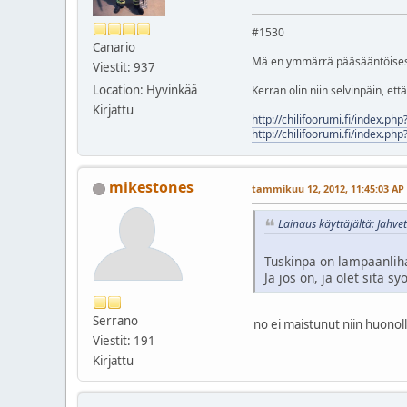
#1530
Canario
Mä en ymmärrä pääsääntöisest
Viestit: 937
Location: Hyvinkää
Kerran olin niin selvinpäin, et
Kirjattu
http://chilifoorumi.fi/index.ph
http://chilifoorumi.fi/index.ph
mikestones
tammikuu 12, 2012, 11:45:03 AP
Lainaus käyttäjältä: Jahve
Tuskinpa on lampaanlih
Ja jos on, ja olet sitä 
Serrano
no ei maistunut niin huonol
Viestit: 191
Kirjattu