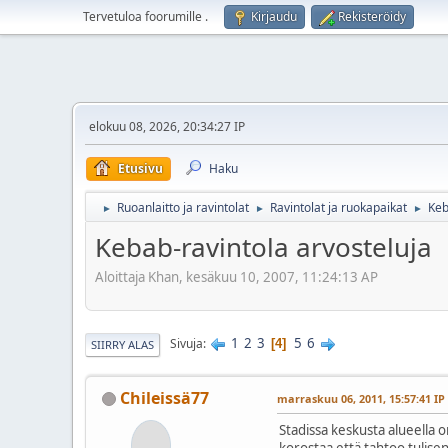
Tervetuloa foorumille
.
Kirjaudu
Rekisteröidy
elokuu 08, 2026, 20:34:27 IP
Etusivu
Haku
Ruoanlaitto ja ravintolat
Ravintolat ja ruokapaikat
Keb
►
►
►
Kebab-ravintola arvosteluja
Aloittaja Khan, kesäkuu 10, 2007, 11:24:13 AP
1
2
3
5
6
Sivuja
4
SIIRRY ALAS
Chileissä77
marraskuu 06, 2011, 15:57:41 IP
Stadissa keskusta alueella on
korostaa että tahtoo tulisen