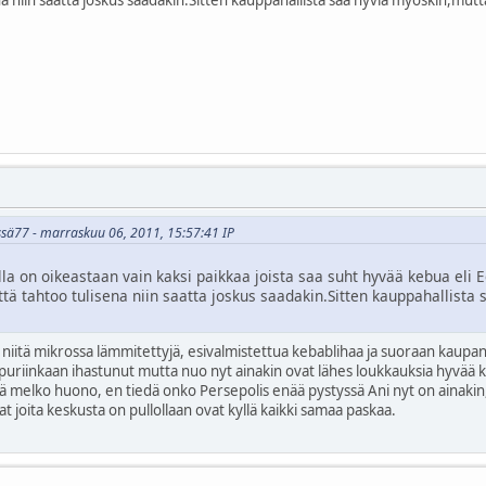
issä77 - marraskuu 06, 2011, 15:57:41 IP
la on oikeastaan vain kaksi paikkaa joista saa suht hyvää kebua eli Ee
ttä tahtoo tulisena niin saatta joskus saadakin.Sitten kauppahallista 
a niitä mikrossa lämmitettyjä, esivalmistettua kebablihaa ja suoraan kaupan h
puriinkaan ihastunut mutta nuo nyt ainakin ovat lähes loukkauksia hyvää
lä melko huono, en tiedä onko Persepolis enää pystyssä Ani nyt on ainakin,
t joita keskusta on pullollaan ovat kyllä kaikki samaa paskaa.