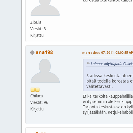
Zibula
Viestit: 3
Kirjattu
ana198
marraskuu 07, 2011, 08:00:55 AP
Lainaus käyttäjältä: Chile
Stadissa keskusta alueel
pitää todella korostaa e
valitettavasti.
Chilaca
Et kai tarkoita kauppahallill
erityisemmin ole Eerikinpip
Viestit: 96
Tarjonta keskustassa on kyl
Kirjattu
syrjässäkään. Ketjukebabbila