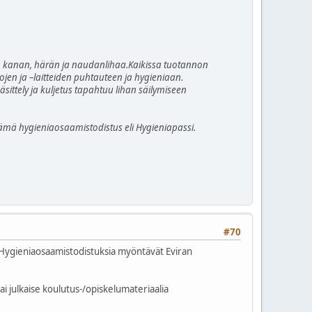
, kanan, härän ja naudanlihaa.Kaikissa tuotannon
jen ja –laitteiden puhtauteen ja hygieniaan.
sittely ja kuljetus tapahtuu lihan säilymiseen
tämä hygieniaosaamistodistus eli Hygieniapassi.
#70
 Hygieniaosaamistodistuksia myöntävät Eviran
ai julkaise koulutus-/opiskelumateriaalia