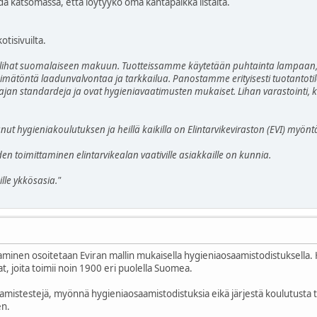
ydä katsomassa, että löytyykö oma kantapaikka listalta.
otisivuilta.
taa lihat suomalaiseen makuun. Tuotteissamme käytetään puhtainta lampaan
imätöntä laadunvalvontaa ja tarkkailua. Panostamme erityisesti tuotantotilo
ajan standardeja ja ovat hygieniavaatimusten mukaiset. Lihan varastointi, kä
t hygieniakoulutuksen ja heillä kaikilla on Elintarvikeviraston (EVI) myön
en toimittaminen elintarvikealan vaativille asiakkaille on kunnia.
ille ykkösasia."
aminen osoitetaan Eviran mallin mukaisella hygieniaosaamistodistuksella.
, joita toimii noin 1900 eri puolella Suomea.
aamistestejä, myönnä hygieniaosaamistodistuksia eikä järjestä koulutusta t
en.