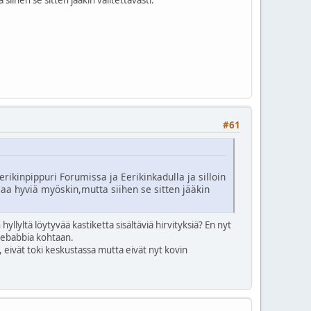
#61
rikinpippuri Forumissa ja Eerikinkadulla ja silloin
saa hyviä myöskin,mutta siihen se sitten jääkin
yllyltä löytyvää kastiketta sisältäviä hirvityksiä? En nyt
 kebabbia kohtaan.
 eivät toki keskustassa mutta eivät nyt kovin