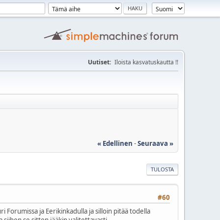
Uutiset:
Iloista kasvatuskautta !!
« Edellinen
-
Seuraava »
TULOSTA
#60
 Forumissa ja Eerikinkadulla ja silloin pitää todella
iihen se sitten jääkin valitettavasti.