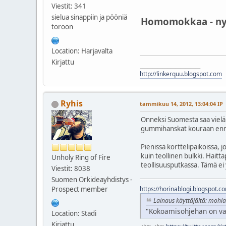
Viestit: 341
sielua sinappiin ja pööniä
Homomokkaa - ny
toroon
Location: Harjavalta
Kirjattu
________________________
http://linkerquu.blogspot.com
Ryhis
tammikuu 14, 2012, 13:04:04 IP
Onneksi Suomesta saa vielä k
gummihanskat kouraan ennen
Pienissä korttelipaikoissa,
kuin teollinen bulkki. Haitt
Unholy Ring of Fire
teollisuusputkassa. Tämä ei y
Viestit: 8038
Suomen Orkideayhdistys -
Prospect member
https://horinablogi.blogspot.c
Lainaus käyttäjältä: mohla
"Kokoamisohjehan on vain
Location: Stadi
Kirjattu