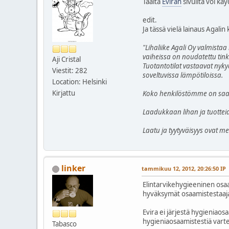
Täältä
Eviran
sivuilta voi kä
edit.
Ja tässä vielä lainaus Agalin k
"Lihaliike Agali Oy valmis
vaiheissa on noudatettu tink
Aji Cristal
Tuotantotilat vastaavat nyky
Viestit: 282
soveltuvissa lämpötiloissa.
Location: Helsinki
Kirjattu
Koko henkilöstömme on saanu
Laadukkaan lihan ja tuotteid
Laatu ja tyytyväisyys ovat me
linker
tammikuu 12, 2012, 20:26:50 IP
Elintarvikehygieeninen osa
hyväksymät osaamistestaajat
Evira ei järjestä hygieniaos
hygieniaosaamistestiä vart
Tabasco