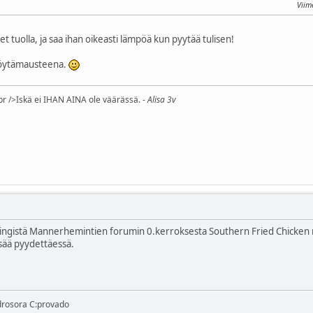
Viim
t tuolla, ja saa ihan oikeasti lämpöä kun pyytää tulisen!
pöytämausteena.
br />Iskä ei IHAN AINA ole väärässä. -
Alisa 3v
singistä Mannerhemintien forumin 0.kerroksesta Southern Fried Chicken
lisää pyydettäessä.
drosora C:provado