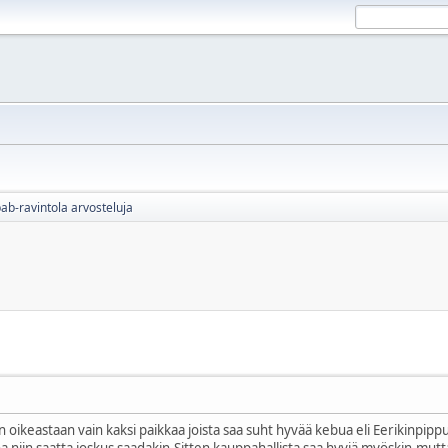
ab-ravintola arvosteluja
 oikeastaan vain kaksi paikkaa joista saa suht hyvää kebua eli Eerikinpippuri
a niin saatta joskus saadakin.Sitten kauppahallista saa hyviä myöskin,mutta s