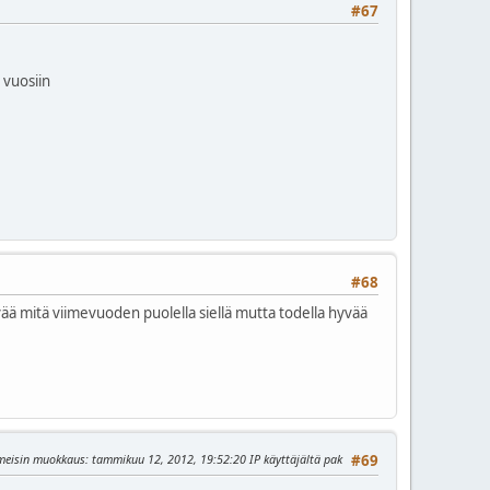
#67
 vuosiin
#68
ää mitä viimevuoden puolella siellä mutta todella hyvää
meisin muokkaus
: tammikuu 12, 2012, 19:52:20 IP käyttäjältä pak
#69