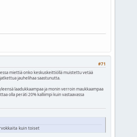
#71
atessa miettiä onko keskuskeittiöllä muistettu vetää
atkettua jauhelihaa saastunutta.
a on yleensä laadukkaampaa ja monin verroin maukkaampaa
ttaa olla peräti 20% kalliimpi kuin vastaavassa
vokkaita kuin toiset