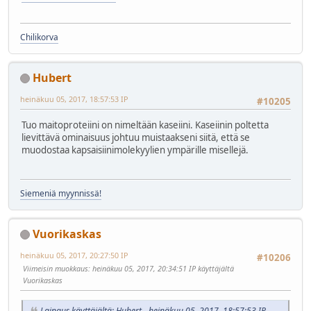
Chilikorva
Hubert
heinäkuu 05, 2017, 18:57:53 IP
#10205
Tuo maitoproteiini on nimeltään kaseiini. Kaseiinin poltetta
lievittävä ominaisuus johtuu muistaakseni siitä, että se
muodostaa kapsaisiinimolekyylien ympärille misellejä.
Siemeniä myynnissä!
Vuorikaskas
heinäkuu 05, 2017, 20:27:50 IP
#10206
Viimeisin muokkaus
: heinäkuu 05, 2017, 20:34:51 IP käyttäjältä
Vuorikaskas
Lainaus käyttäjältä: Hubert - heinäkuu 05, 2017, 18:57:53 IP