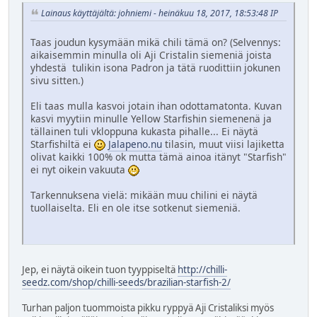
Lainaus käyttäjältä: johniemi - heinäkuu 18, 2017, 18:53:48 IP
Taas joudun kysymään mikä chili tämä on? (Selvennys:
aikaisemmin minulla oli Aji Cristalin siemeniä joista
yhdestä tulikin isona Padron ja tätä ruodittiin jokunen
sivu sitten.)
Eli taas mulla kasvoi jotain ihan odottamatonta. Kuvan
kasvi myytiin minulle Yellow Starfishin siemenenä ja
tällainen tuli vkloppuna kukasta pihalle... Ei näytä
Starfishiltä ei
Jalapeno.nu
tilasin, muut viisi lajiketta
olivat kaikki 100% ok mutta tämä ainoa itänyt "Starfish"
ei nyt oikein vakuuta
Tarkennuksena vielä: mikään muu chilini ei näytä
tuollaiselta. Eli en ole itse sotkenut siemeniä.
Jep, ei näytä oikein tuon tyyppiseltä
http://chilli-
seedz.com/shop/chilli-seeds/brazilian-starfish-2/
Turhan paljon tuommoista pikku ryppyä Aji Cristaliksi myös