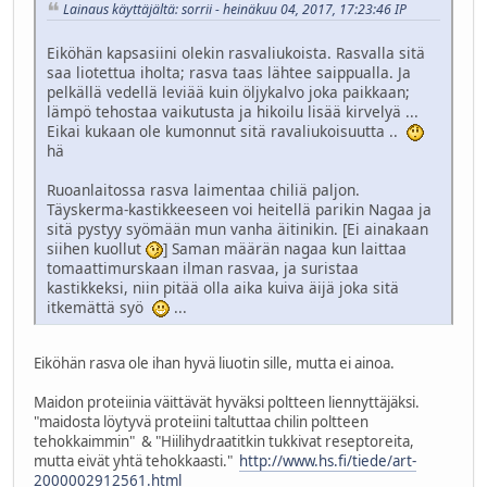
Lainaus käyttäjältä: sorrii - heinäkuu 04, 2017, 17:23:46 IP
Eiköhän kapsasiini olekin rasvaliukoista. Rasvalla sitä
saa liotettua iholta; rasva taas lähtee saippualla. Ja
pelkällä vedellä leviää kuin öljykalvo joka paikkaan;
lämpö tehostaa vaikutusta ja hikoilu lisää kirvelyä ...
Eikai kukaan ole kumonnut sitä ravaliukoisuutta ..
hä
Ruoanlaitossa rasva laimentaa chiliä paljon.
Täyskerma-kastikkeeseen voi heitellä parikin Nagaa ja
sitä pystyy syömään mun vanha äitinikin. [Ei ainakaan
siihen kuollut
] Saman määrän nagaa kun laittaa
tomaattimurskaan ilman rasvaa, ja suristaa
kastikkeksi, niin pitää olla aika kuiva äijä joka sitä
itkemättä syö
...
Eiköhän rasva ole ihan hyvä liuotin sille, mutta ei ainoa.
Maidon proteiinia väittävät hyväksi poltteen liennyttäjäksi.
"maidosta löytyvä proteiini taltuttaa chilin poltteen
tehokkaimmin" & "Hiilihydraatitkin tukkivat reseptoreita,
mutta eivät yhtä tehokkaasti."
http://www.hs.fi/tiede/art-
2000002912561.html