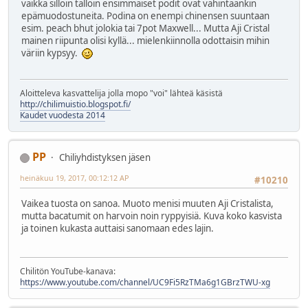
vaikka silloin tällöin ensimmäiset podit ovat vähintäänkin
epämuodostuneita. Podina on enempi chinensen suuntaan
esim. peach bhut jolokia tai 7pot Maxwell... Mutta Aji Cristal
mainen riipunta olisi kyllä... mielenkiinnolla odottaisin mihin
väriin kypsyy.
Aloitteleva kasvattelija jolla mopo "voi" lähteä käsistä
http://chilimuistio.blogspot.fi/
Kaudet vuodesta 2014
PP
Chiliyhdistyksen jäsen
heinäkuu 19, 2017, 00:12:12 AP
#10210
Vaikea tuosta on sanoa. Muoto menisi muuten Aji Cristalista,
mutta bacatumit on harvoin noin ryppyisiä. Kuva koko kasvista
ja toinen kukasta auttaisi sanomaan edes lajin.
Chilitön YouTube-kanava:
https://www.youtube.com/channel/UC9Fi5RzTMa6g1GBrzTWU-xg