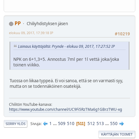
PP
Chiliyhdistyksen jäsen
elokuu 09, 2017, 17:39:18 IP
#10219
Lainaus käyttäjältä: Prynde - elokuu 09, 2017, 17:27:52 IP
NPK on 6+1,3+5. Annostus 7ml per 1l vettä joka/joka
toinen viikko.
Tuossa on liikaa typpeä. Ei voi sanoa, että se on varmasti syy,
mutta on se todennäköinen osatekijä.
Chilitön YouTube-kanava:
https://www.youtube.com/channel/UC9Fi5RzTMa6g1GBrzTWU-xg
1
...
509
510
512
513
...
550
Sivuja
511
SIIRRY YLÖS
KÄYTTÄJÄN TOIMET