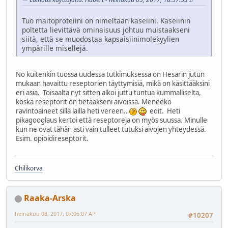
Tuo maitoproteiini on nimeltään kaseiini. Kaseiinin
poltetta lievittävä ominaisuus johtuu muistaakseni
siitä, että se muodostaa kapsaisiinimolekyylien
ympärille misellejä.
No kuitenkin tuossa uudessa tutkimuksessa on Hesarin jutun
mukaan havaittu reseptorien täyttymisiä, mikä on käsittääksini
eri asia. Toisaalta nyt sitten alkoi juttu tuntua kummalliselta,
koska reseptorit on tietääkseni aivoissa. Meneekö
ravintoaineet sillä lailla heti vereen..
edit. Heti
pikagooglaus kertoi että reseptoreja on myös suussa. Minulle
kun ne ovat tähän asti vain tulleet tutuksi aivojen yhteydessä.
Esim. opioidireseptorit.
Chilikorva
Raaka-Arska
heinäkuu 08, 2017, 07:06:07 AP
#10207