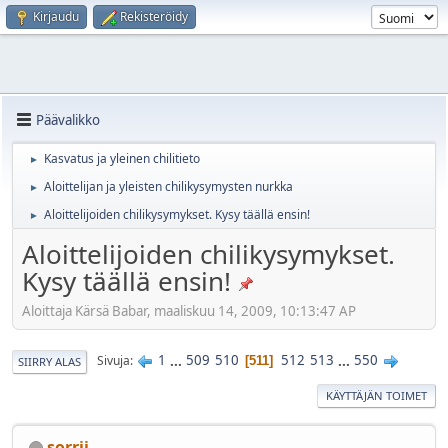
Kirjaudu
Rekisteröidy
Päävalikko
Kasvatus ja yleinen chilitieto
►
Aloittelijan ja yleisten chilikysymysten nurkka
►
Aloittelijoiden chilikysymykset. Kysy täällä ensin!
►
Aloittelijoiden chilikysymykset.
Kysy täällä ensin!
Aloittaja Kärsä Babar, maaliskuu 14, 2009, 10:13:47 AP
1
...
509
510
512
513
...
550
Sivuja
511
SIIRRY ALAS
KÄYTTÄJÄN TOIMET
sorrii