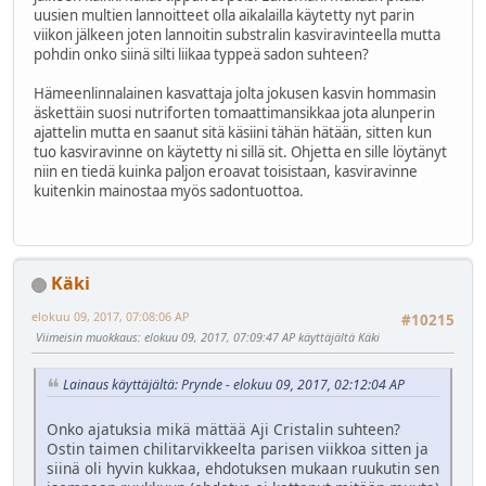
uusien multien lannoitteet olla aikalailla käytetty nyt parin
viikon jälkeen joten lannoitin substralin kasviravinteella mutta
pohdin onko siinä silti liikaa typpeä sadon suhteen?
Hämeenlinnalainen kasvattaja jolta jokusen kasvin hommasin
äskettäin suosi nutriforten tomaattimansikkaa jota alunperin
ajattelin mutta en saanut sitä käsiini tähän hätään, sitten kun
tuo kasviravinne on käytetty ni sillä sit. Ohjetta en sille löytänyt
niin en tiedä kuinka paljon eroavat toisistaan, kasviravinne
kuitenkin mainostaa myös sadontuottoa.
Käki
elokuu 09, 2017, 07:08:06 AP
#10215
Viimeisin muokkaus
: elokuu 09, 2017, 07:09:47 AP käyttäjältä Käki
Lainaus käyttäjältä: Prynde - elokuu 09, 2017, 02:12:04 AP
Onko ajatuksia mikä mättää Aji Cristalin suhteen?
Ostin taimen chilitarvikkeelta parisen viikkoa sitten ja
siinä oli hyvin kukkaa, ehdotuksen mukaan ruukutin sen