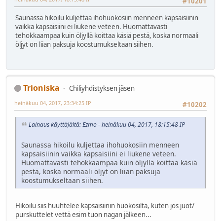
#10201
Saunassa hikoilu kuljettaa ihohuokosiin menneen kapsaisiinin
vaikka kapsaisiini ei liukene veteen. Huomattavasti
tehokkaampaa kuin öljyllä koittaa käsiä pestä, koska normaali
öljyt on liian paksuja koostumukseltaan siihen.
Trioniska
Chiliyhdistyksen jäsen
heinäkuu 04, 2017, 23:34:25 IP
#10202
Lainaus käyttäjältä: Ezmo - heinäkuu 04, 2017, 18:15:48 IP
Saunassa hikoilu kuljettaa ihohuokosiin menneen
kapsaisiinin vaikka kapsaisiini ei liukene veteen.
Huomattavasti tehokkaampaa kuin öljyllä koittaa käsiä
pestä, koska normaali öljyt on liian paksuja
koostumukseltaan siihen.
Hikoilu siis huuhtelee kapsaisiinin huokosilta, kuten jos juot/
purskuttelet vettä esim tuon nagan jälkeen...