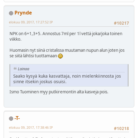
Prynde
elokuu 09, 2017, 17:27:52 IP
#10217
NPK on 6+1,3+5. Annostus 7ml per 1l vettä joka/joka toinen
viikko.
Huomasin nyt siinä cristalissa muutaman nupun alun joten jos
se siitä lähtisi tuottamaan
Lainaa
Saako kysyä kuka kasvattaja, noin mielenkiinnosta jos
sinne itsekin joskus osuisi.
Ismo Tuominen myy putkiremontin alta kasveja pois.
-T-
elokuu 09, 2017, 17:38:46 IP
#10218