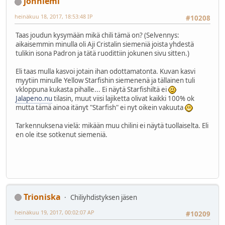
johniemi
heinäkuu 18, 2017, 18:53:48 IP
#10208
Taas joudun kysymään mikä chili tämä on? (Selvennys:
aikaisemmin minulla oli Aji Cristalin siemeniä joista yhdestä
tulikin isona Padron ja tätä ruodittiin jokunen sivu sitten.)
Eli taas mulla kasvoi jotain ihan odottamatonta. Kuvan kasvi
myytiin minulle Yellow Starfishin siemenenä ja tällainen tuli
vkloppuna kukasta pihalle... Ei näytä Starfishiltä ei
Jalapeno.nu
tilasin, muut viisi lajiketta olivat kaikki 100% ok
mutta tämä ainoa itänyt "Starfish" ei nyt oikein vakuuta
Tarkennuksena vielä: mikään muu chilini ei näytä tuollaiselta. Eli
en ole itse sotkenut siemeniä.
Trioniska
Chiliyhdistyksen jäsen
heinäkuu 19, 2017, 00:02:07 AP
#10209