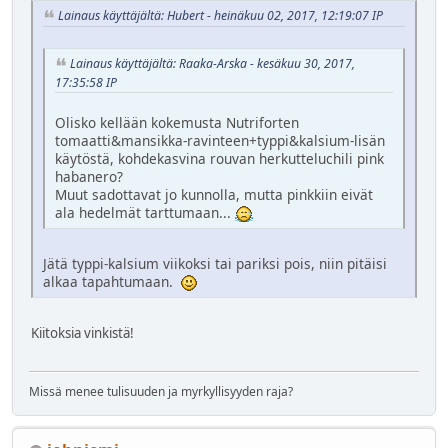
Lainaus käyttäjältä: Hubert - heinäkuu 02, 2017, 12:19:07 IP
Lainaus käyttäjältä: Raaka-Arska - kesäkuu 30, 2017,
17:35:58 IP
Olisko kellään kokemusta Nutriforten
tomaatti&mansikka-ravinteen+typpi&kalsium-lisän
käytöstä, kohdekasvina rouvan herkutteluchili pink
habanero?
Muut sadottavat jo kunnolla, mutta pinkkiin eivät
ala hedelmät tarttumaan...
Jätä typpi-kalsium viikoksi tai pariksi pois, niin pitäisi
alkaa tapahtumaan.
Kiitoksia vinkistä!
Missä menee tulisuuden ja myrkyllisyyden raja?