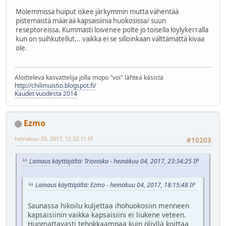
Molemmissa huiput iskee järkymmin mutta vähentää
pistemäistä määrää kapsaisiinia huokosissa/ suun
reseptoreissa. Kummasti loivenee polte jo toisella löylykerralla
kun on suihkutellut... vaikka ei se silloinkaan välttämättä kivaa
ole.
Aloitteleva kasvattelija jolla mopo "voi" lähteä käsistä
http://chilimuistio.blogspot.fi/
Kaudet vuodesta 2014
Ezmo
heinäkuu 05, 2017, 12:32:11 IP
#10203
Lainaus käyttäjältä: Trioniska - heinäkuu 04, 2017, 23:34:25 IP
Lainaus käyttäjältä: Ezmo - heinäkuu 04, 2017, 18:15:48 IP
Saunassa hikoilu kuljettaa ihohuokosiin menneen
kapsaisiinin vaikka kapsaisiini ei liukene veteen.
Huomattavasti tehokkaampaa kuin öljyllä koittaa