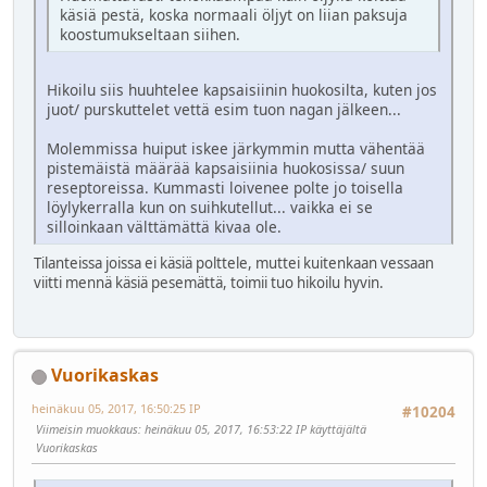
käsiä pestä, koska normaali öljyt on liian paksuja
koostumukseltaan siihen.
Hikoilu siis huuhtelee kapsaisiinin huokosilta, kuten jos
juot/ purskuttelet vettä esim tuon nagan jälkeen...
Molemmissa huiput iskee järkymmin mutta vähentää
pistemäistä määrää kapsaisiinia huokosissa/ suun
reseptoreissa. Kummasti loivenee polte jo toisella
löylykerralla kun on suihkutellut... vaikka ei se
silloinkaan välttämättä kivaa ole.
Tilanteissa joissa ei käsiä polttele, muttei kuitenkaan vessaan
viitti mennä käsiä pesemättä, toimii tuo hikoilu hyvin.
Vuorikaskas
heinäkuu 05, 2017, 16:50:25 IP
#10204
Viimeisin muokkaus
: heinäkuu 05, 2017, 16:53:22 IP käyttäjältä
Vuorikaskas