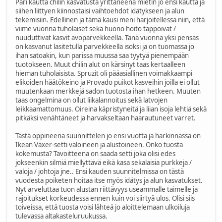
Pari kautta chilin kasvatusta yrittäneenä mietin jo ensi kautta ja
siihen liittyen kiinnostaisi vaihtoehdot idätykseen ja alun
tekemisiin. Edellinen ja tämä kausi meni harjoitellessa niin, että
viime vuonna tuholaiset sekä huono hoito tappoivat /
nuuduttivat kasvit avoparvekkeella. Tänä vuonna yksi pensas
on kasvanut lasitetulla parvekkeella isoksi ja on tuomassa jo
ihan satoakin, kun parissa muussa saa tyytyä pienempään
tuotokseen. Muut chilin alut on kärsinyt taas kertaalleen
hieman tuholaisista. Spruzit oli pääasiallinen voimakkaampi
elikoiden häätökeino ja Provado puikot kasveihin joilla ei ollut
muutenkaan merkkejä sadon tuotosta ihan hetkeen. Muuten
taas ongelmina on ollut liikalannoitus sekä latvojen
leikkaamattomuus. Oireina käpristyneitä ja liian isoja lehtiä sekä
pitkäksi venähtäneet ja harvakseltaan haarautuneet varret.
Tästä oppineena suunnittelen jo ensi vuotta ja harkinnassa on
Ikean Växer-setti valoineen ja alustoineen. Onko tuosta
kokemusta? Tavoitteena on saada setti joka olisi edes
jokseenkin silmiä miellyttävä eikä kasa sekalaisia purkkeja /
valoja / johtoja jne.. Ensi kauden suunnitelmissa on tästä
vuodesta poiketen hoitaa itse myös idätys ja alun kasvatukset.
Nyt arveluttaa tuon alustan riittävyys useammalle taimelle ja
rajoitukset korkeudessa ennen kuin voi siirtyä ulos. Olisi siis
toiveissa, että tuosta voisi lähteä jo aloittelemaan ulkoiluja
tulevassa altakasteluruukussa.