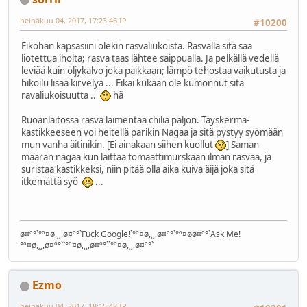
heinäkuu 04, 2017, 17:23:46 IP
#10200
Eiköhän kapsasiini olekin rasvaliukoista. Rasvalla sitä saa
liotettua iholta; rasva taas lähtee saippualla. Ja pelkällä vedellä
leviää kuin öljykalvo joka paikkaan; lämpö tehostaa vaikutusta ja
hikoilu lisää kirvelyä ... Eikai kukaan ole kumonnut sitä
ravaliukoisuutta ..
hä
Ruoanlaitossa rasva laimentaa chiliä paljon. Täyskerma-
kastikkeeseen voi heitellä parikin Nagaa ja sitä pystyy syömään
mun vanha äitinikin. [Ei ainakaan siihen kuollut
] Saman
määrän nagaa kun laittaa tomaattimurskaan ilman rasvaa, ja
suristaa kastikkeksi, niin pitää olla aika kuiva äijä joka sitä
itkemättä syö
...
ø¤º°`°º¤ø,¸¸,ø¤º°`Fuck Google!`°º¤ø,¸¸,ø¤º°`°º¤øø¤º°`Ask Me!
°º¤ø,¸¸,ø¤º°``°º¤ø,¸¸,ø¤º°``°º¤ø,¸¸,ø¤º°`
Ezmo
heinäkuu 04, 2017, 18:15:48 IP