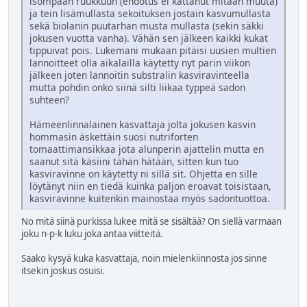
isompaan ruukkuun (ehdotus ei kattanut mitään muuta)
ja tein lisämullasta sekoituksen jostain kasvumullasta
sekä biolanin puutarhan musta mullasta (sekin säkki
jokusen vuotta vanha). Vähän sen jälkeen kaikki kukat
tippuivat pois. Lukemani mukaan pitäisi uusien multien
lannoitteet olla aikalailla käytetty nyt parin viikon
jälkeen joten lannoitin substralin kasviravinteella
mutta pohdin onko siinä silti liikaa typpeä sadon
suhteen?
Hämeenlinnalainen kasvattaja jolta jokusen kasvin
hommasin äskettäin suosi nutriforten
tomaattimansikkaa jota alunperin ajattelin mutta en
saanut sitä käsiini tähän hätään, sitten kun tuo
kasviravinne on käytetty ni sillä sit. Ohjetta en sille
löytänyt niin en tiedä kuinka paljon eroavat toisistaan,
kasviravinne kuitenkin mainostaa myös sadontuottoa.
No mitä siinä purkissa lukee mitä se sisältää? On siellä varmaan
joku n-p-k luku joka antaa viitteitä.
Saako kysyä kuka kasvattaja, noin mielenkiinnosta jos sinne
itsekin joskus osuisi.