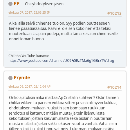
PP
Chiliyhdistyksen jäsen
elokuu 07, 2017, 23:03:25 IP
#10213
Aika lailla selvä chinense tuo on. Syy podien puutteeseen
lienee pääasiassa sää. Kasvi ei ole sen kokoinen että tekisi
muutenkaan läjäpäin podeja, mutta tämä kesä on chinenseille
onnettoman huono.
Chilitön YouTube-kanava:
https://www.youtube.com/channel/UC9Fi5RzTMa6g1GBrzTWU-xg
Prynde
elokuu 09, 2017, 02:12:04 AP
#10214
Onko ajatuksia mikä mättää Aji Cristalin suhteen? Ostin taimen
chilitarvikkeelta parisen viikkoa sitten ja siinä oli hyvin kukkaa,
ehdotuksen mukaan ruukutin sen isompaan ruukkuun
(ehdotus ei kattanut mitään muuta) ja tein lisämullasta
sekoituksen jostain kasvumullasta sekä biolanin puutarhan
musta mullasta (sekin säkki jokusen vuotta vanha). Vähän sen
jälkeen kaikki kukat tippuivat pois. Lukemani mukaan pitäisi