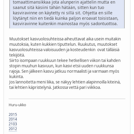
tomaattimansikkaa jota alunperin ajattelin mutta en
saanut sitä käsiini tähän hätään, sitten kun tuo
kasviravinne on käytetty ni sillä sit. Ohjetta en sille
löytänyt niin en tiedä kuinka paljon eroavat toisistaan,
kasviravinne kuitenkin mainostaa myös sadontuottoa.
Muutokset kasvuolosuhteissa aiheuttavat aika usein muitakin
muutoksia, kuten kukkien tiputtelun. Ruukutus, muutokset
kasvuolosuhteissa valoisuuden ja kosteudenkin ovat tälläisiä
tekijöitä.
Siirto isompaan ruukkuun tekee hetkellisen viikon tai kahden
stopin muuhun kasvuun, kun kasvi etsii uuden ruukkunsa
rajoja. Sen jälkeen kasvu jatkuu normaalisti ja varmaan myös
kukinta.
Jos lannoitetta meni liika, se näkyy lehtien alapinnoilla kiteinä,
tai lehtien käpristelynä. Jatkossa vettä pari viikkoa.
Huru-ukko
2015
2014
2103
2012