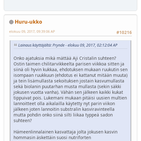
Huru-ukko
elokuu 09, 2017, 09:39:06 AP
#10216
Lainaus käyttäjältä: Prynde - elokuu 09, 2017, 02:12:04 AP
Onko ajatuksia mikä mättää Aji Cristalin suhteen?
Ostin taimen chilitarvikkeelta parisen viikkoa sitten ja
siinä oli hyvin kukkaa, ehdotuksen mukaan ruukutin sen
isompaan ruukkuun (ehdotus ei kattanut mitään muuta)
ja tein lisämullasta sekoituksen jostain kasvumullasta
sekä biolanin puutarhan musta mullasta (sekin säkki
jokusen vuotta vanha). Vähän sen jälkeen kaikki kukat
tippuivat pois. Lukemani mukaan pitäisi uusien multien
lannoitteet olla aikalailla käytetty nyt parin viikon
jälkeen joten lannoitin substralin kasviravinteella
mutta pohdin onko siinä silti liikaa typpeä sadon
suhteen?
Hämeenlinnalainen kasvattaja jolta jokusen kasvin
hommasin äskettäin suosi nutriforten