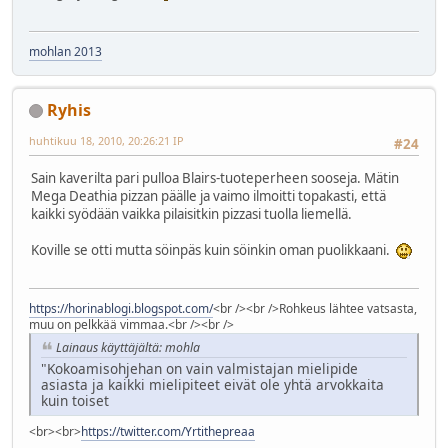
mohlan 2013
Ryhis
huhtikuu 18, 2010, 20:26:21 IP
#24
Sain kaverilta pari pulloa Blairs-tuoteperheen sooseja. Mätin
Mega Deathia pizzan päälle ja vaimo ilmoitti topakasti, että
kaikki syödään vaikka pilaisitkin pizzasi tuolla liemellä.
Koville se otti mutta söinpäs kuin söinkin oman puolikkaani.
https://horinablogi.blogspot.com/
<br /><br />Rohkeus lähtee vatsasta,
muu on pelkkää vimmaa.<br /><br />
Lainaus käyttäjältä: mohla
"Kokoamisohjehan on vain valmistajan mielipide
asiasta ja kaikki mielipiteet eivät ole yhtä arvokkaita
kuin toiset
<br><br>
https://twitter.com/Yrtithepreaa