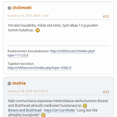
chilimieli
huhtikuu 16, 2010, 08:01:11 AP
#22
Heräsin kuudelta, mitäs sitä tekis, työt alkaa 13 ja puolen
tunnin kuluttua..
Ruokasienten kasvatuksesta:
http://chilifoorumi.fi/index.php?
topic=11123.0
Tupakan kasvatus:
http://chilifoorumi.fi/index.php?topic=9382.0
mohla
huhtikuu 18, 2010, 18:11:50 IP
#23
Näin sunnuntaina sopivassa mielentilassa vanha kunnon Beavis
and Butthead aiheutti melkoiset huutonaurut.
Beavis and Butthead - Vaya Con Cornholio
"Long live the
almighty bunghole!"