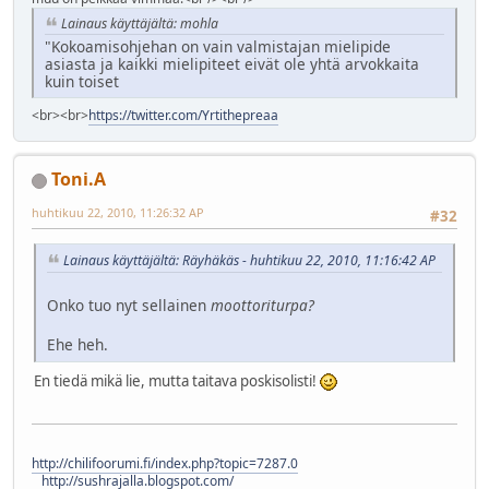
Lainaus käyttäjältä: mohla
"Kokoamisohjehan on vain valmistajan mielipide
asiasta ja kaikki mielipiteet eivät ole yhtä arvokkaita
kuin toiset
<br><br>
https://twitter.com/Yrtithepreaa
Toni.A
huhtikuu 22, 2010, 11:26:32 AP
#32
Lainaus käyttäjältä: Räyhäkäs - huhtikuu 22, 2010, 11:16:42 AP
Onko tuo nyt sellainen
moottoriturpa?
Ehe heh.
En tiedä mikä lie, mutta taitava poskisolisti!
http://chilifoorumi.fi/index.php?topic=7287.0
http://sushrajalla.blogspot.com/