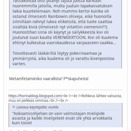
Tässäkohtaa olisi pitänyt tajuta juosta karkuun
nuoremmilla jaloilla, mutta juutuin tapakasvatuksen
takia kuuntelemaan. Noh mummo kertoi kuinka oli
ostanut ilmeisesti Rainbowin oliiveja, eikä huonoilla
silmillään nähnyt lukea etiketistä, että tuote saattaa
sisältää kiviä (ilmeisesti nyt viitattiin siemeniin??).
Huonostihan siinä oli käynyt ja säilykkeestä kivi oli
joutunut suun kautta VERENKIERTOON. Kivi oli kuulema
ehtinyt kulkeutua vuorokaudessa varpaaseen saakka...
Toivottavasti lääkäriltä löytyy pokerinaamaa ja
ymmärrystä, aika kuulema oli jo varattu kivenpoistoa
varten.
Metamfetamiiniko vaarallista? P*skapuheita!
https://horinablogi.blogspot.com/
<br /><br />Rohkeus lähtee vatsasta,
muu on pelkkää vimmaa.<br /><br />
Lainaus käyttäjältä: mohla
"Kokoamisohjehan on vain valmistajan mielipide
asiasta ja kaikki mielipiteet eivät ole yhtä arvokkaita
kuin toiset