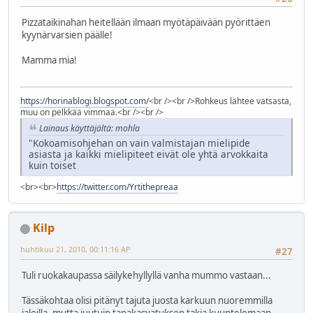
Pizzataikinahan heitellään ilmaan myötäpäivään pyörittäen
kyynärvarsien päälle!
Mamma mia!
https://horinablogi.blogspot.com/
<br /><br />Rohkeus lähtee vatsasta,
muu on pelkkää vimmaa.<br /><br />
Lainaus käyttäjältä: mohla
"Kokoamisohjehan on vain valmistajan mielipide
asiasta ja kaikki mielipiteet eivät ole yhtä arvokkaita
kuin toiset
<br><br>
https://twitter.com/Yrtithepreaa
Kilp
huhtikuu 21, 2010, 00:11:16 AP
#27
Tuli ruokakaupassa säilykehyllyllä vanha mummo vastaan...
Tässäkohtaa olisi pitänyt tajuta juosta karkuun nuoremmilla