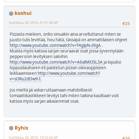
koshui
huhtikuu 20, 2010, 01:51:56 AP
#25
Pizzasta mieleen, onko sinuakin aina arvelluttanut miten se
juusto tulis levittää, hou hätä, tässäpä on ammattilaisen ohjeet
http://www.youtube.com/watch?v=f4glpN-z9gA
.
Muista myös katsoa sarjan seuraavat osat jossa syvennytään
pepperonin levityksen saloihin
http://www.youtube.com/watch?v=A6alMiOSL3A
ja lopuksi
loppusilaukseen eli paistetun pizzan oikeaoppiseen
leikkaamiseen
http://www.youtube.com/watch?
v=sORu2dDw9-I.
Jos mieltä jäi askarruttaamaan mahdollisesti
tomaattikastikkeen levitys tahi miten taikina kaulitaan voit
katsoa myös sarjan aikasemmat osat.
Ryhis
huhtikuu 20, 2010, 10:52:56 AP
#26