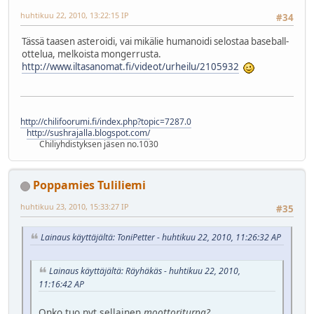
huhtikuu 22, 2010, 13:22:15 IP
#34
Tässä taasen asteroidi, vai mikälie humanoidi selostaa baseball-
ottelua, melkoista mongerrusta.
http://www.iltasanomat.fi/videot/urheilu/2105932
http://chilifoorumi.fi/index.php?topic=7287.0
http://sushrajalla.blogspot.com/
Chiliyhdistyksen jäsen no.1030
Poppamies Tuliliemi
huhtikuu 23, 2010, 15:33:27 IP
#35
Lainaus käyttäjältä: ToniPetter - huhtikuu 22, 2010, 11:26:32 AP
Lainaus käyttäjältä: Räyhäkäs - huhtikuu 22, 2010,
11:16:42 AP
Onko tuo nyt sellainen
moottoriturpa?