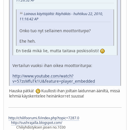
11:26:32 AP
Lainaus käyttäjältä: Räyhäkäs - huhtikuu 22, 2010,
11:16:42 AP
Onko tuo nyt sellainen
moottoriturpa?
Ehe heh.
En tiedä mikä lie, mutta taitava poskisolisti!
Vertailun vuoksi ihan oikea moottoriturpa:
http://www.youtube.com/watch?
v=57zsMfuTk1U&feature=player_embedded
Hauska pätkä!
Kuullosti ihan joiltain laidunnan ääniltä, missä
lehmiä käyskentelee heinänkorret suussa!
http://chilifoorumi.fi/index.php?topic=7287.0
http://sushrajalla.blogspot.com/
Chiliyhdistyksen jäsen no.1030