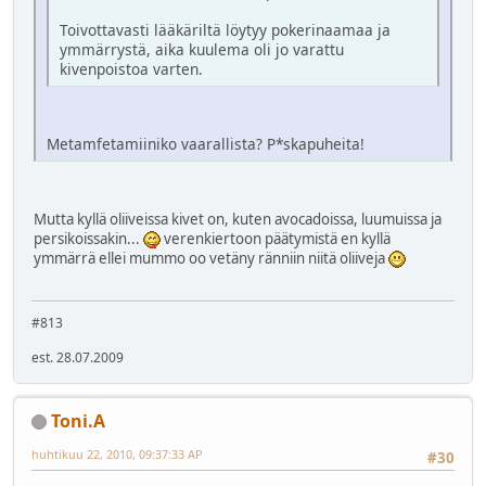
Toivottavasti lääkäriltä löytyy pokerinaamaa ja
ymmärrystä, aika kuulema oli jo varattu
kivenpoistoa varten.
Metamfetamiiniko vaarallista? P*skapuheita!
Mutta kyllä oliiveissa kivet on, kuten avocadoissa, luumuissa ja
persikoissakin...
verenkiertoon päätymistä en kyllä
ymmärrä ellei mummo oo vetäny ränniin niitä oliiveja
#813
est. 28.07.2009
Toni.A
huhtikuu 22, 2010, 09:37:33 AP
#30