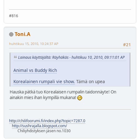
#816
Toni.A
huhtikuu 15, 2010, 10:24:37 AP
#21
Lainaus käyttäjältä: Räyhäkäs - huhtikuu 10, 2010, 09:11:01 AP
Animal vs Buddy Rich
Korealainen rumpali vie show.
Tämä on upea
Hauska pätkä tuo Korealaisen rumpalin taidonnäyte! On
ainakin mies ihan kympillä mukana!
http://chilifoorumi.fi/index.php?topic=7287.0
http://sushrajalla.blogspot.com/
Chiliyhdistyksen jäsen no.1030