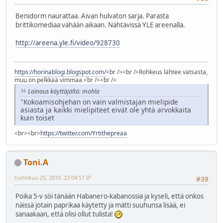
Benidorm naurattaa. Aivan hulvaton sarja. Parasta
brittikomediaa vähään aikaan. Nähtävissä YLE areenalla.
http://areena.yle.fi/video/928730
https://horinablogi.blogspot.com/
<br /><br />Rohkeus lähtee vatsasta,
muu on pelkkää vimmaa.<br /><br />
Lainaus käyttäjältä: mohla
"Kokoamisohjehan on vain valmistajan mielipide
asiasta ja kaikki mielipiteet eivät ole yhtä arvokkaita
kuin toiset
<br><br>
https://twitter.com/Yrtithepreaa
Toni.A
huhtikuu 25, 2010, 23:04:51 IP
#39
Poika 5-v söi tänään Habanero-kabanossia ja kyseli, että onkos
näissä jotain paprikaa käytetty ja mätti suuhunsa lisää, ei
sanaakaan, että olisi ollut tulista!