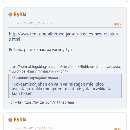
Ryhis
huhtikuu 23, 2010, 21:06:35 IP
#37
http://www.ted.com/talks/theo_jansen_creates_new_creature
s.html
En tiedä pitäiskö nauraa vai nöyrtyä.
https://horinablogi.blogspot.com/
<br /><br />Rohkeus lähtee vatsasta,
muu on pelkkää vimmaa.<br /><br />
Lainaus käyttäjältä: mohla
"Kokoamisohjehan on vain valmistajan mielipide
asiasta ja kaikki mielipiteet eivät ole yhtä arvokkaita
kuin toiset
<br><br>
https://twitter.com/Yrtithepreaa
Ryhis
huhtikuu 25, 2010, 18:43:24 IP
#38