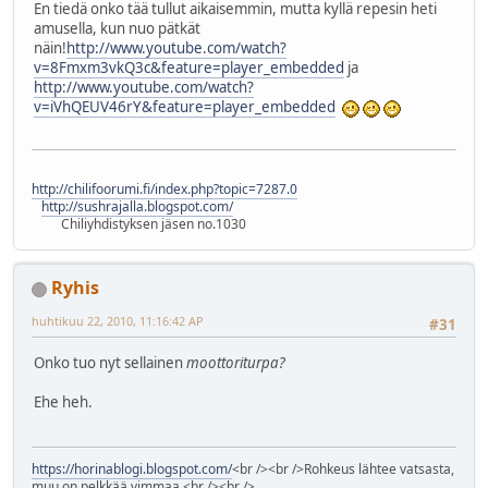
En tiedä onko tää tullut aikaisemmin, mutta kyllä repesin heti
amusella, kun nuo pätkät
näin!
http://www.youtube.com/watch?
v=8Fmxm3vkQ3c&feature=player_embedded
ja
http://www.youtube.com/watch?
v=iVhQEUV46rY&feature=player_embedded
http://chilifoorumi.fi/index.php?topic=7287.0
http://sushrajalla.blogspot.com/
Chiliyhdistyksen jäsen no.1030
Ryhis
huhtikuu 22, 2010, 11:16:42 AP
#31
Onko tuo nyt sellainen
moottoriturpa?
Ehe heh.
https://horinablogi.blogspot.com/
<br /><br />Rohkeus lähtee vatsasta,
muu on pelkkää vimmaa.<br /><br />