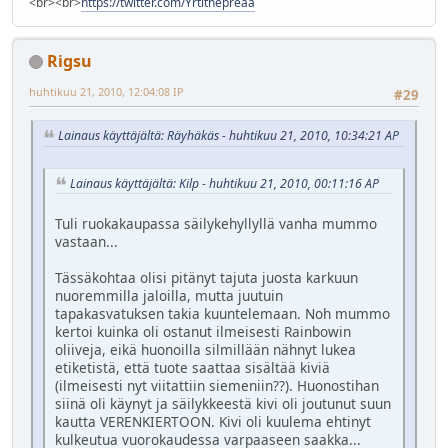
<br><br>
https://twitter.com/Yrtithepreaa
Rigsu
huhtikuu 21, 2010, 12:04:08 IP
#29
Lainaus käyttäjältä: Räyhäkäs - huhtikuu 21, 2010, 10:34:21 AP
Lainaus käyttäjältä: Kilp - huhtikuu 21, 2010, 00:11:16 AP
Tuli ruokakaupassa säilykehyllyllä vanha mummo
vastaan...
Tässäkohtaa olisi pitänyt tajuta juosta karkuun
nuoremmilla jaloilla, mutta juutuin
tapakasvatuksen takia kuuntelemaan. Noh mummo
kertoi kuinka oli ostanut ilmeisesti Rainbowin
oliiveja, eikä huonoilla silmillään nähnyt lukea
etiketistä, että tuote saattaa sisältää kiviä
(ilmeisesti nyt viitattiin siemeniin??). Huonostihan
siinä oli käynyt ja säilykkeestä kivi oli joutunut suun
kautta VERENKIERTOON. Kivi oli kuulema ehtinyt
kulkeutua vuorokaudessa varpaaseen saakka...