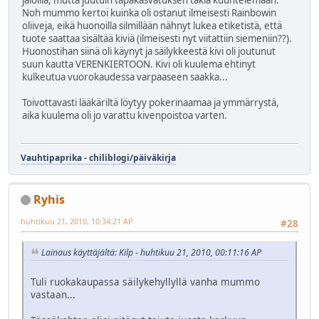
jaloilla, mutta juutuin tapakasvatuksen takia kuuntelemaan.
Noh mummo kertoi kuinka oli ostanut ilmeisesti Rainbowin
oliiveja, eikä huonoilla silmillään nähnyt lukea etiketistä, että
tuote saattaa sisältää kiviä (ilmeisesti nyt viitattiin siemeniin??).
Huonostihan siinä oli käynyt ja säilykkeestä kivi oli joutunut
suun kautta VERENKIERTOON. Kivi oli kuulema ehtinyt
kulkeutua vuorokaudessa varpaaseen saakka...
Toivottavasti lääkäriltä löytyy pokerinaamaa ja ymmärrystä,
aika kuulema oli jo varattu kivenpoistoa varten.
Vauhtipaprika - chiliblogi/päiväkirja
Ryhis
huhtikuu 21, 2010, 10:34:21 AP
#28
Lainaus käyttäjältä: Kilp - huhtikuu 21, 2010, 00:11:16 AP
Tuli ruokakaupassa säilykehyllyllä vanha mummo
vastaan...