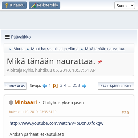
Kirjaudu
Rekisteröidy
Päävalikko
Muuta
Muut harrastukset ja elämä
Mikä tänään naurattaa.
►
►
►
Mikä tänään naurattaa.
Aloittaja Ryhis, huhtikuu 05, 2010, 10:37:51 AP
1
3
4
...
253
Sivuja
2
SIIRRY ALAS
KÄYTTÄJÄN TOIMET
Minbaari
Chiliyhdistyksen jäsen
huhtikuu 10, 2010, 23:35:31 IP
#20
http://www.youtube.com/watch?v=pDxn0Xfqkgw
Arskan parhaat letkautukset!