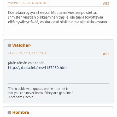
maaliskuu 22, 2011, 20:46:48 IP
#52
Koetetaan pysyä aiheessa. Muutamia viestejä poistettu.
Ihmisten viestien pilkkaaminen tms. ei ole täällä toivottavaa
eikä hyväksyttävää, vaikka viesti olisikin omia ajatuksia vastaan.
Waldhar-
lokakuu 20, 2011, 12:31:39 IP
#53
Jätän tämän vain tähän...
http://ylilauta.fi/b/res/4137280.html
"The trouble with quotes on the internet is
that you can never know if they are genuine."
-Abraham Lincoln
Hombre