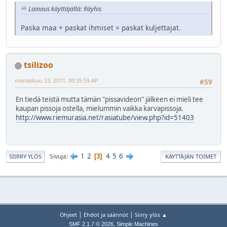
Lainaus käyttäjältä: Räyhis
Paska maa + paskat ihmiset = paskat kuljettajat.
tsilizoo
marraskuu 23, 2011, 00:35:59 AP
#59
En tiedä teistä mutta tämän "pissavideon" jälkeen ei mieli tee
kaupan pissoja ostella, mielummin vaikka karvapissoja.
http://www.riemurasia.net/rasiatube/view.php?id=51403
1
2
4
5
6
Sivuja
3
SIIRRY YLÖS
KÄYTTÄJÄN TOIMET
|
|
Ohjeet
Ehdot ja säännöt
Siirry ylös ▲
,
SMF 2.1.7 © 2026
Simple Machines