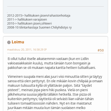
2012-2015> hallituksen jäsen/rahastonhoitaja
2011-> hallituksen varajäsen
2010-> hallituksen jäsen,sihteeri
2008-10 tilintarkastaja Suomen Chiliyhdistys ry
Loimu
maaliskuu 20, 2011, 16:58:29 IP
#50
Ei ollut tullut itselle aikaisemmin vastaan (kun en Lidlin
vakioasiakkaisiin kuulu), mutta tänään tuon bongasin ja
pakkohan se oli mukaan napata kantta hetken tutkailtuani.
Viimeinen suupala meni alas juuri viisi minuuttia sitten ja täytyy
sanoa että olen pettynyt. En ole mikään kovin chilipää ja omaan
makuun tulisuutta kyllä oli yllättävän paljon. Siitä "täydet
pisteet", meinasi jopa pieni hiki puskea. Vielä on pieni
jälkihekuma suussa jäljellä tälläkin hetkellä. Itse pizza oli
kuitenkin pettymys; täytteitä oli selvästi liian vähän tähän
tuliseen tomaattisoossiin nähden. Nyt en itse maistanut
juurikaan mitään muuta kun tämän suolaisen melko