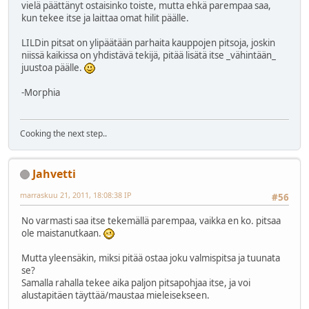
vielä päättänyt ostaisinko toiste, mutta ehkä parempaa saa,
kun tekee itse ja laittaa omat hilit päälle.
LILDin pitsat on ylipäätään parhaita kauppojen pitsoja, joskin
niissä kaikissa on yhdistävä tekijä, pitää lisätä itse _vähintään_
juustoa päälle.
-Morphia
Cooking the next step..
Jahvetti
marraskuu 21, 2011, 18:08:38 IP
#56
No varmasti saa itse tekemällä parempaa, vaikka en ko. pitsaa
ole maistanutkaan.
Mutta yleensäkin, miksi pitää ostaa joku valmispitsa ja tuunata
se?
Samalla rahalla tekee aika paljon pitsapohjaa itse, ja voi
alustapitäen täyttää/maustaa mieleisekseen.