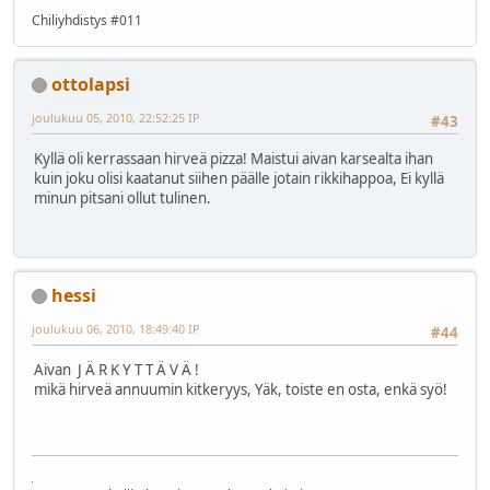
Chiliyhdistys #011
ottolapsi
joulukuu 05, 2010, 22:52:25 IP
#43
Kyllä oli kerrassaan hirveä pizza! Maistui aivan karsealta ihan
kuin joku olisi kaatanut siihen päälle jotain rikkihappoa, Ei kyllä
minun pitsani ollut tulinen.
hessi
joulukuu 06, 2010, 18:49:40 IP
#44
Aivan J Ä R K Y T T Ä V Ä !
mikä hirveä annuumin kitkeryys, Yäk, toiste en osta, enkä syö!