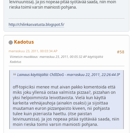
leivinuunissa). Ja jos nopeaa pitää syötävää saada, niin moin
rieska toimii varsin mainiosti pohjana.
http://chilinkasvatusta.blogspot.fi/
Kadotus
marraskuu 23, 2011, 00:03:34 AP
#58
Viimeisin muokkaus
: marraskuu 23, 2011, 00:05:32 AP käyttäjältä
Kadotus
Lainaus käyttäjältä: ChIlIDoG - marraskuu 22, 2011, 22:26:44 IP
off-topiciksi menee mut aivan pakko komentoida että
miks joku yllensä ostaa valmista pizzaa?, pizzahan on
yksi helpoimmista leivottavista. Vielä kun käyttä
karkeita vehnäjauhoja (ainakin osaksi) ja sijoittaa
muutaman euron pizzanpaisto kiveen, nii pohjasta
tulee kuin pizeriasta haettu. (itse paistan
leivinuunissa). Ja jos nopeaa pitää syötävää saada, niin
moin rieska toimii varsin mainiosti pohjana.