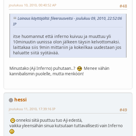
joulukuu 10, 2010, 00:40:52 AP
#48
Lainaus käyttäjältä: fileerausveitsi - joulukuu 09, 2010, 22:52:06
IP
itse huomannut että inferno kuivuu ja muuttuu yli
10minuutin uunissa olon jälkeen täysin kelvottomaksi.
laittakaa siis 9min mittariin ja kokeilkaa uudestaan jos
haluatte siitä syötävää.
Minustako (Aji Inferno) puhutaan..?
Menee vähän
kannibalismin puolelle, mutta menköön!
hessi
joulukuu 11, 2010, 17:39:16 IP
#49
onneksi siitä puuttuu tuo Aji edestä,
vaikka yleensähän sinua kutsutaan tuttavallisesti vain Inferno