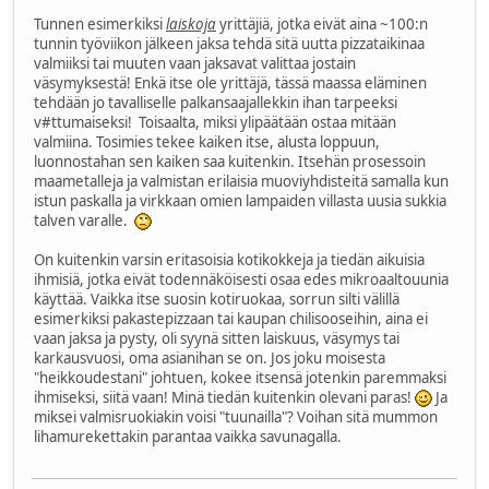
Tunnen esimerkiksi
laiskoja
yrittäjiä, jotka eivät aina ~100:n
tunnin työviikon jälkeen jaksa tehdä sitä uutta pizzataikinaa
valmiiksi tai muuten vaan jaksavat valittaa jostain
väsymyksestä! Enkä itse ole yrittäjä, tässä maassa eläminen
tehdään jo tavalliselle palkansaajallekkin ihan tarpeeksi
v#ttumaiseksi! Toisaalta, miksi ylipäätään ostaa mitään
valmiina. Tosimies tekee kaiken itse, alusta loppuun,
luonnostahan sen kaiken saa kuitenkin. Itsehän prosessoin
maametalleja ja valmistan erilaisia muoviyhdisteitä samalla kun
istun paskalla ja virkkaan omien lampaiden villasta uusia sukkia
talven varalle.
On kuitenkin varsin eritasoisia kotikokkeja ja tiedän aikuisia
ihmisiä, jotka eivät todennäköisesti osaa edes mikroaaltouunia
käyttää. Vaikka itse suosin kotiruokaa, sorrun silti välillä
esimerkiksi pakastepizzaan tai kaupan chilisooseihin, aina ei
vaan jaksa ja pysty, oli syynä sitten laiskuus, väsymys tai
karkausvuosi, oma asianihan se on. Jos joku moisesta
"heikkoudestani" johtuen, kokee itsensä jotenkin paremmaksi
ihmiseksi, siitä vaan! Minä tiedän kuitenkin olevani paras!
Ja
miksei valmisruokiakin voisi "tuunailla"? Voihan sitä mummon
lihamurekettakin parantaa vaikka savunagalla.