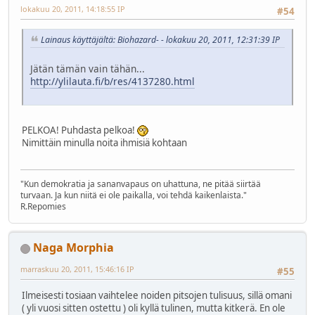
lokakuu 20, 2011, 14:18:55 IP
#54
Lainaus käyttäjältä: Biohazard- - lokakuu 20, 2011, 12:31:39 IP
Jätän tämän vain tähän...
http://ylilauta.fi/b/res/4137280.html
PELKOA! Puhdasta pelkoa!
Nimittäin minulla noita ihmisiä kohtaan
"Kun demokratia ja sananvapaus on uhattuna, ne pitää siirtää
turvaan. Ja kun niitä ei ole paikalla, voi tehdä kaikenlaista."
R.Repomies
Naga Morphia
marraskuu 20, 2011, 15:46:16 IP
#55
Ilmeisesti tosiaan vaihtelee noiden pitsojen tulisuus, sillä omani
( yli vuosi sitten ostettu ) oli kyllä tulinen, mutta kitkerä. En ole