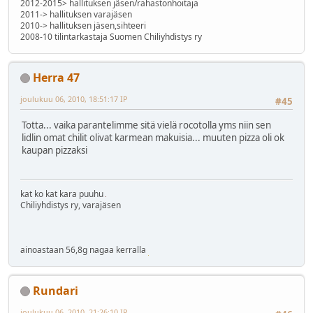
2012-2015> hallituksen jäsen/rahastonhoitaja
2011-> hallituksen varajäsen
2010-> hallituksen jäsen,sihteeri
2008-10 tilintarkastaja Suomen Chiliyhdistys ry
Herra 47
joulukuu 06, 2010, 18:51:17 IP
#45
Totta... vaika parantelimme sitä vielä rocotolla yms niin sen
lidlin omat chilit olivat karmean makuisia... muuten pizza oli ok
kaupan pizzaksi
kat ko kat kara puuhu
Chiliyhdistys ry, varajäsen
ainoastaan 56,8g nagaa kerralla
Rundari
joulukuu 06, 2010, 21:26:10 IP