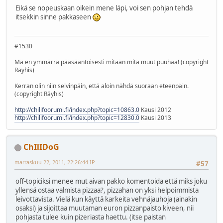
Eikä se nopeuskaan oikein mene läpi, voi sen pohjan tehdä
itsekkin sinne pakkaseen
#1530
Mä en ymmärrä pääsääntöisesti mitään mitä muut puuhaa! (copyright
Räyhis)
Kerran olin niin selvinpäin, että aloin nähdä suoraan eteenpäin.
(copyright Räyhis)
http://chilifoorumi.fi/index.php?topic=10863.0
Kausi 2012
http://chilifoorumi.fi/index.php?topic=12830.0
Kausi 2013
ChIlIDoG
marraskuu 22, 2011, 22:26:44 IP
#57
off-topiciksi menee mut aivan pakko komentoida että miks joku
yllensä ostaa valmista pizzaa?, pizzahan on yksi helpoimmista
leivottavista. Vielä kun käyttä karkeita vehnäjauhoja (ainakin
osaksi) ja sijoittaa muutaman euron pizzanpaisto kiveen, nii
pohjasta tulee kuin pizeriasta haettu. (itse paistan