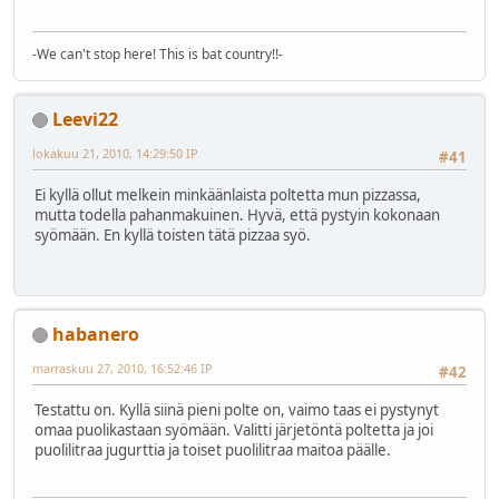
-We can't stop here! This is bat country!!-
Leevi22
lokakuu 21, 2010, 14:29:50 IP
#41
Ei kyllä ollut melkein minkäänlaista poltetta mun pizzassa,
mutta todella pahanmakuinen. Hyvä, että pystyin kokonaan
syömään. En kyllä toisten tätä pizzaa syö.
habanero
marraskuu 27, 2010, 16:52:46 IP
#42
Testattu on. Kyllä siinä pieni polte on, vaimo taas ei pystynyt
omaa puolikastaan syömään. Valitti järjetöntä poltetta ja joi
puolilitraa jugurttia ja toiset puolilitraa maitoa päälle.