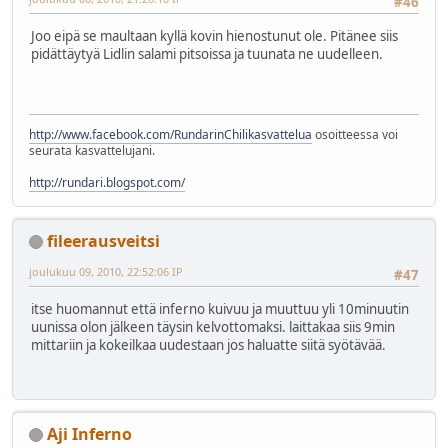
#46
Joo eipä se maultaan kyllä kovin hienostunut ole. Pitänee siis
pidättäytyä Lidlin salami pitsoissa ja tuunata ne uudelleen.
http://www.facebook.com/RundarinChilikasvattelua
osoitteessa voi
seurata kasvattelujani.
http://rundari.blogspot.com/
fileerausveitsi
joulukuu 09, 2010, 22:52:06 IP
#47
itse huomannut että inferno kuivuu ja muuttuu yli 10minuutin
uunissa olon jälkeen täysin kelvottomaksi. laittakaa siis 9min
mittariin ja kokeilkaa uudestaan jos haluatte siitä syötävää.
Aji Inferno