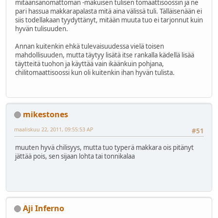
mitäänsanomattoman -makuisen tulisen tomaattisoossin ja ne
pari hassua makkarapalasta mitä aina välissä tuli. Tälläisenään ei
siis todellakaan tyydyttänyt, mitään muuta tuo ei tarjonnut kuin
hyvän tulisuuden.
Annan kuitenkin ehkä tulevaisuudessa vielä toisen
mahdollisuuden, mutta täytyy lisätä itse rankalla kädellä lisää
täytteitä tuohon ja käyttää vain ikäänkuin pohjana,
chilitomaattisoossi kun oli kuitenkin ihan hyvän tulista.
mikestones
maaliskuu 22, 2011, 09:55:53 AP
#51
muuten hyvä chilisyys, mutta tuo typerä makkara ois pitänyt
jättää pois, sen sijaan lohta tai tonnikalaa
Aji Inferno