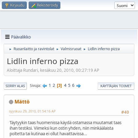
Kirjaudu
Rekisteröidy
Päävalikko
Ruoanlaitto ja ravintolat
Valmisruoat
Lidlin inferno pizza
►
►
►
Lidlin inferno pizza
Aloittaja Rundari, kesäkuu 20, 2010, 00:27:19 AP
1
2
4
5
6
Sivuja
3
SIIRRY ALAS
KÄYTTÄJÄN TOIMET
Mättö
syyskuu 29, 2010, 01:54:16 AP
#40
Täytyykin taas huomenissa käydä ostamassa muutamat taas
ihan testiksi. Viimeksi kun ostin yhden, niin minkäälaista
poltetta tai kutinaa ei ollut havaittavissa...