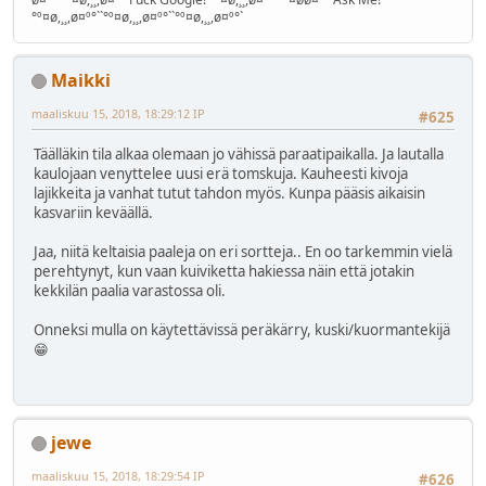
°º¤ø,¸¸,ø¤º°``°º¤ø,¸¸,ø¤º°``°º¤ø,¸¸,ø¤º°`
Maikki
maaliskuu 15, 2018, 18:29:12 IP
#625
Täälläkin tila alkaa olemaan jo vähissä paraatipaikalla. Ja lautalla
kaulojaan venyttelee uusi erä tomskuja. Kauheesti kivoja
lajikkeita ja vanhat tutut tahdon myös. Kunpa pääsis aikaisin
kasvariin keväällä.
Jaa, niitä keltaisia paaleja on eri sortteja.. En oo tarkemmin vielä
perehtynyt, kun vaan kuiviketta hakiessa näin että jotakin
kekkilän paalia varastossa oli.
Onneksi mulla on käytettävissä peräkärry, kuski/kuormantekijä
😁
jewe
maaliskuu 15, 2018, 18:29:54 IP
#626