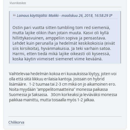
Vuorikaskas
Lainaus käyttäjältä: Maikki - maaliskuu 26, 2018, 16:58:29 IP
Ostin pari vuotta sitten tumbling tom red siemeniä,
mutta lajike olikin ihan jotain muuta. Kasvi oli kyllä
hillittykasvuinen, amppeliin sopiva ja pensastava.
Lehdet kuin perunalla ja hedelmät keskikokoisia (eivät
siis kirsikoita), hyvänmakuisia. Ja teki varhain satoa.
Harmi, etten tiedä mikä lajike oikeasti oli kyseessä,
koska käytin viimeiset siemenet viime keväänä.
Vaihtelevaa hedelmän kokoa eri kuvauksissa löytyy, joten voi
olla että siitä liikkuu erilaisia kantoja. Joissain on hybrid
lisämääre. 1-2 tuumaa tai 2-3 cm mikä on jo aikamoinen ero.
Noita myydään "amppelitomaatteina" monessa paikassa
Suomessa ja Saksassa. 30cm korkeaksi ja leviäväksi monessa
paikkaa mainittu, mutta toisaalla myös 1-2 jalkaa.
Chilikorva