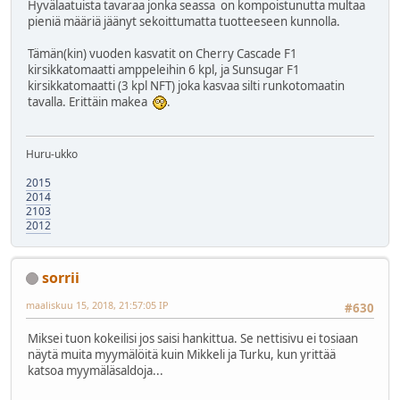
Hyvälaatuista tavaraa jonka seassa on kompoistunutta multaa
pieniä määriä jäänyt sekoittumatta tuotteeseen kunnolla.
Tämän(kin) vuoden kasvatit on Cherry Cascade F1
kirsikkatomaatti amppeleihin 6 kpl, ja Sunsugar F1
kirsikkatomaatti (3 kpl NFT) joka kasvaa silti runkotomaatin
tavalla. Erittäin makea
.
Huru-ukko
2015
2014
2103
2012
sorrii
maaliskuu 15, 2018, 21:57:05 IP
#630
Miksei tuon kokeilisi jos saisi hankittua. Se nettisivu ei tosiaan
näytä muita myymälöitä kuin Mikkeli ja Turku, kun yrittää
katsoa myymäläsaldoja...