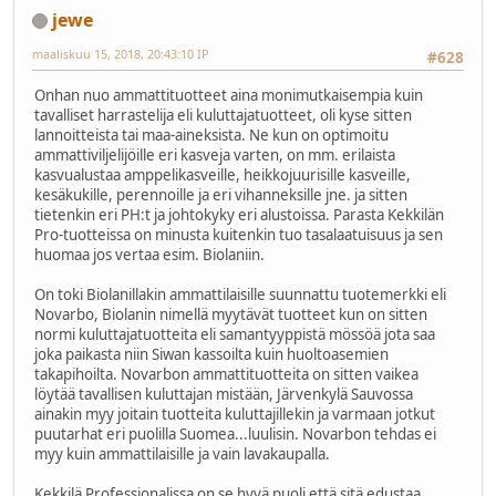
jewe
maaliskuu 15, 2018, 20:43:10 IP
#628
Onhan nuo ammattituotteet aina monimutkaisempia kuin
tavalliset harrastelija eli kuluttajatuotteet, oli kyse sitten
lannoitteista tai maa-aineksista. Ne kun on optimoitu
ammattiviljelijöille eri kasveja varten, on mm. erilaista
kasvualustaa amppelikasveille, heikkojuurisille kasveille,
kesäkukille, perennoille ja eri vihanneksille jne. ja sitten
tietenkin eri PH:t ja johtokyky eri alustoissa. Parasta Kekkilän
Pro-tuotteissa on minusta kuitenkin tuo tasalaatuisuus ja sen
huomaa jos vertaa esim. Biolaniin.
On toki Biolanillakin ammattilaisille suunnattu tuotemerkki eli
Novarbo, Biolanin nimellä myytävät tuotteet kun on sitten
normi kuluttajatuotteita eli samantyyppistä mössöä jota saa
joka paikasta niin Siwan kassoilta kuin huoltoasemien
takapihoilta. Novarbon ammattituotteita on sitten vaikea
löytää tavallisen kuluttajan mistään, Järvenkylä Sauvossa
ainakin myy joitain tuotteita kuluttajillekin ja varmaan jotkut
puutarhat eri puolilla Suomea...luulisin. Novarbon tehdas ei
myy kuin ammattilaisille ja vain lavakaupalla.
Kekkilä Professionalissa on se hyvä puoli että sitä edustaa