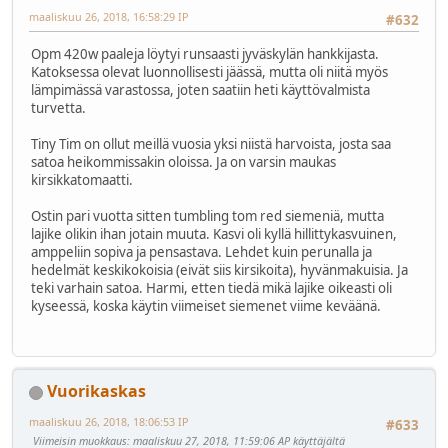
maaliskuu 26, 2018, 16:58:29 IP
#632
Opm 420w paaleja löytyi runsaasti jyväskylän hankkijasta.
Katoksessa olevat luonnollisesti jäässä, mutta oli niitä myös
lämpimässä varastossa, joten saatiin heti käyttövalmista
turvetta.
Tiny Tim on ollut meillä vuosia yksi niistä harvoista, josta saa
satoa heikommissakin oloissa. Ja on varsin maukas
kirsikkatomaatti.
Ostin pari vuotta sitten tumbling tom red siemeniä, mutta
lajike olikin ihan jotain muuta. Kasvi oli kyllä hillittykasvuinen,
amppeliin sopiva ja pensastava. Lehdet kuin perunalla ja
hedelmät keskikokoisia (eivät siis kirsikoita), hyvänmakuisia. Ja
teki varhain satoa. Harmi, etten tiedä mikä lajike oikeasti oli
kyseessä, koska käytin viimeiset siemenet viime keväänä.
Vuorikaskas
maaliskuu 26, 2018, 18:06:53 IP
#633
Viimeisin muokkaus
: maaliskuu 27, 2018, 11:59:06 AP käyttäjältä