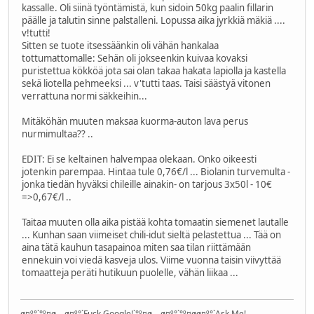
kassalle. Oli siinä työntämistä, kun sidoin 50kg paalin fillarin
päälle ja talutin sinne palstalleni. Lopussa aika jyrkkiä mäkiä ....
v!tutti!
Sitten se tuote itsessäänkin oli vähän hankalaa
tottumattomalle: Sehän oli jokseenkin kuivaa kovaksi
puristettua kökköä jota sai olan takaa hakata lapiolla ja kastella
sekä liotella pehmeeksi ... v'tutti taas. Taisi säästyä vitonen
verrattuna normi säkkeihin...
Mitäköhän muuten maksaa kuorma-auton lava perus
nurmimultaa?? ..
EDIT: Ei se keltainen halvempaa olekaan. Onko oikeesti
jotenkin parempaa. Hintaa tule 0,76€/l ... Biolanin turvemulta -
jonka tiedän hyväksi chileille ainakin- on tarjous 3x50l - 10€
=>0,67€/l ..
Taitaa muuten olla aika pistää kohta tomaatin siemenet lautalle
... Kunhan saan viimeiset chili-idut sieltä pelastettua ... Tää on
aina tätä kauhun tasapainoa miten saa tilan riittämään
ennekuin voi viedä kasveja ulos. Viime vuonna taisin viivyttää
tomaatteja peräti hutikuun puolelle, vähän liikaa ...
ø¤º°`°º¤ø,¸¸,ø¤º°`Fuck Google!`°º¤ø,¸¸,ø¤º°`°º¤øø¤º°`Ask Me!