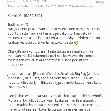
maaliskuu 15, 2018, 17:28:16 IP
#624
Viimeisin muokkaus
: maaliskuu 15, 2018, 18:05:25 IP käyttäjältä sorrii
Kekkilä C1 R8089 300 l
Tuollaistako??
Näkyy Hankkijalla olevan ammattiviljelijöiden osastossa 3 lajia
300l turvetta, kaikki keltaisia. Eipä paljon turhaa tietoa -
mainosjargonia- ole laitettu: Ph ja johtokyky ... Yhden nimi on
Kaaliturve, josta voi arvailla käyttökohdetta
Olisi kyllä aika kohtuullisen hintaista tavaraa mullekin, kun
meinaan mökillä rakennella pari isoa kasvilavaakin. Tomaatit
tosin laitan kasvariin Autopotteihin. Lisänä perliittiä tai
lecamursketta.
Jänskät lajit taas: [Fataliilta] World's Smallest, Big Zag [world's
biggest??], Blue Pitts, Candies from the Garden ... Kaikki
nopeita, ultra early ... Ehkä saa kypsää mökkikaudenkin aikana,
toivottavasti.
Oon joskus ostanut kasvuturvepaalin kuluttajapuolelta. Tyhmä:
Mulla ei silloin ollut autoa, vaan kuskailin fillarilla multasäkit
~1km matkan kaupasta palstalleni. Kun sen ison paalin ostin,
niin ei tullut mieleen kokeilla sitä painoa ennen maksua