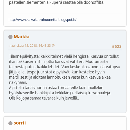
päätellen siementen alkuperä saattaa olla doohoffilta.
http://www.kaksikasvihuonetta.blogspot.fi/
Maikki
maaliskuu 15, 2018, 16:43:23 IP
#623
Tilannepäivitystä: kaikki taimet vielä hengissä. Kasvua on tullut
ihan pikkuisen niihin jotka kärsivät vähiten. Muutamasta
taimesta putosi kaikki lehdet. Vain keskenkasvuinen latvatupsu
jäi jäljelle. Jospa juuristot elpyisivät, kun kastelee hyvin
maltillisesti ja aloittaa lannoituksen vasta kun kasvua alkaa
näkynään.
Ajattelin tänä vuonna ostaa tomaateille kuin muillekin
hyötykasveille hankkijalta kekkilän (keltaisia) turvepaaleja.
Olisiko jopa samaa tavaraa kuin jewellä..
sorrii