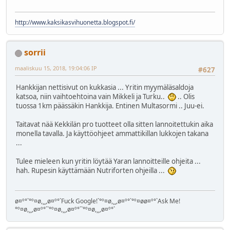
http://www.kaksikasvihuonetta.blogspot.fi/
sorrii
maaliskuu 15, 2018, 19:04:06 IP
#627
Hankkijan nettisivut on kukkasia ... Yritin myymäläsaldoja
katsoa, niin vaihtoehtoina vain Mikkeli ja Turku..
.. Olis
tuossa 1km päässäkin Hankkija. Entinen Multasormi .. Juu-ei.
Taitavat nää Kekkilän pro tuotteet olla sitten lannoitettukin aika
monella tavalla. Ja käyttöohjeet ammattikillan lukkojen takana
...
Tulee mieleen kun yritin löytää Yaran lannoitteille ohjeita ...
hah. Rupesin käyttämään Nutriforten ohjeilla ...
ø¤º°`°º¤ø,¸¸,ø¤º°`Fuck Google!`°º¤ø,¸¸,ø¤º°`°º¤øø¤º°`Ask Me!
°º¤ø,¸¸,ø¤º°``°º¤ø,¸¸,ø¤º°``°º¤ø,¸¸,ø¤º°`