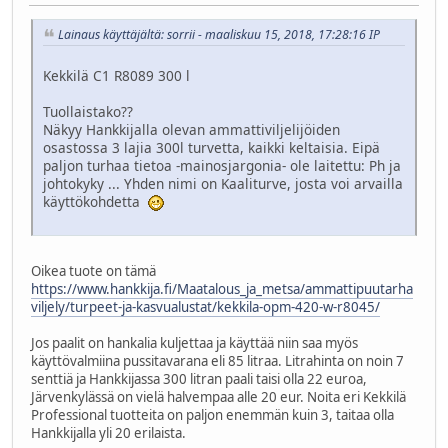
Lainaus käyttäjältä: sorrii - maaliskuu 15, 2018, 17:28:16 IP
Kekkilä C1 R8089 300 l
Tuollaistako??
Näkyy Hankkijalla olevan ammattiviljelijöiden
osastossa 3 lajia 300l turvetta, kaikki keltaisia. Eipä
paljon turhaa tietoa -mainosjargonia- ole laitettu: Ph ja
johtokyky ... Yhden nimi on Kaaliturve, josta voi arvailla
käyttökohdetta
Oikea tuote on tämä
https://www.hankkija.fi/Maatalous_ja_metsa/ammattipuutarha
viljely/turpeet-ja-kasvualustat/kekkila-opm-420-w-r8045/
Jos paalit on hankalia kuljettaa ja käyttää niin saa myös
käyttövalmiina pussitavarana eli 85 litraa. Litrahinta on noin 7
senttiä ja Hankkijassa 300 litran paali taisi olla 22 euroa,
Järvenkylässä on vielä halvempaa alle 20 eur. Noita eri Kekkilä
Professional tuotteita on paljon enemmän kuin 3, taitaa olla
Hankkijalla yli 20 erilaista.