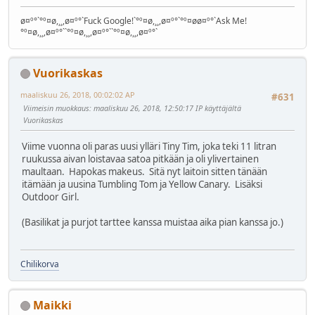
ø¤º°`°º¤ø,¸¸,ø¤º°`Fuck Google!`°º¤ø,¸¸,ø¤º°`°º¤øø¤º°`Ask Me!
°º¤ø,¸¸,ø¤º°``°º¤ø,¸¸,ø¤º°``°º¤ø,¸¸,ø¤º°`
Vuorikaskas
maaliskuu 26, 2018, 00:02:02 AP
#631
Viimeisin muokkaus
: maaliskuu 26, 2018, 12:50:17 IP käyttäjältä
Vuorikaskas
Viime vuonna oli paras uusi ylläri Tiny Tim, joka teki 11 litran
ruukussa aivan loistavaa satoa pitkään ja oli ylivertainen
maultaan. Hapokas makeus. Sitä nyt laitoin sitten tänään
itämään ja uusina Tumbling Tom ja Yellow Canary. Lisäksi
Outdoor Girl.
(Basilikat ja purjot tarttee kanssa muistaa aika pian kanssa jo.)
Chilikorva
Maikki