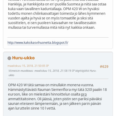
Hankkija, ja Hankkijoita on eri puolilla Suomea ja niitä saa ostaa
kuka vaan tavallinen kaduntallaaja. OPM 420 W on hyväksi
todettu monen chilinkasvattajan toimesta jo lähes kymmenen
vuoden ajalta ja hyvä se on myös tomaatille ja siksi sitä
suosittelen, ei sen puoleen kasvaahan ne tavallisessakin
mullassa tai turvemullassa mitä niitä nyt kaikkia onkaan.
http://www.kaksikasvihuonetta.blogspot.fi/
Huru-ukko
maaliskuu 15, 2018, 21:50:05 IP
#629
Viimeisin muokkaus
: maaliskuu 15, 2018, 21:58:19 IP käyttäjältä Huru-
ukko
OPM 420 W tätä samaa on minullakin monena vuonna.
Hämmästyttävästi Rauman Siemenflora myi tätä 320l paalin 18
euroon, liike on mielestäni hinnoittelun osalta
pro
ammattitaitoinen. Oli jäässä, joten pistin sen pariksi päiväksi
saunan eteiseen lämpenemään, ja sen jälkeen parin päivän
ajan luruttelin sinne 10 l vettä.