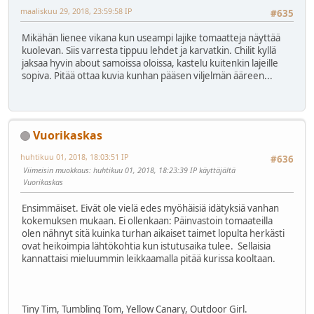
maaliskuu 29, 2018, 23:59:58 IP
#635
Mikähän lienee vikana kun useampi lajike tomaatteja näyttää
kuolevan. Siis varresta tippuu lehdet ja karvatkin. Chilit kyllä
jaksaa hyvin about samoissa oloissa, kastelu kuitenkin lajeille
sopiva. Pitää ottaa kuvia kunhan pääsen viljelmän ääreen...
Vuorikaskas
huhtikuu 01, 2018, 18:03:51 IP
#636
Viimeisin muokkaus
: huhtikuu 01, 2018, 18:23:39 IP käyttäjältä
Vuorikaskas
Ensimmäiset. Eivät ole vielä edes myöhäisiä idätyksiä vanhan
kokemuksen mukaan. Ei ollenkaan: Päinvastoin tomaateilla
olen nähnyt sitä kuinka turhan aikaiset taimet lopulta herkästi
ovat heikoimpia lähtökohtia kun istutusaika tulee. Sellaisia
kannattaisi mieluummin leikkaamalla pitää kurissa kooltaan.
Tiny Tim, Tumbling Tom, Yellow Canary, Outdoor Girl.