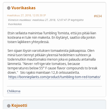
Vuorikaskas
maaliskuu 27, 2018, 12:05:30 IP
#634
Viimeisin muokkaus
: maaliskuu 27, 2018, 12:07:47 IP käyttäjältä
Vuorikaskas
Etsin sellaista mainintaa Tumbling Tomista, että jos pitää liian
kosteana ei tule niin makeita. En löytänyt, saattoi olla jonkin
toisen lajikkeen yhteydessä.
Sen sijaan löysin varoituksen tomaateista jääkaapissa. Olen
minä tuon tiennyt pitkään yleensä hedelmien suhteen ja
todennutkin mauttomaksi menon joka ei palaudu antamalla
lämmetä. "Never refrigerate tomatoes, because
temperatures below 55° F cause flavor compounds to break
down." Siis rajaksi mainitaan 12,8 celsiusastetta.
https://bonnieplants.com/product/tumbling-tom-red-tomato/
Chilikorva
Kojootti