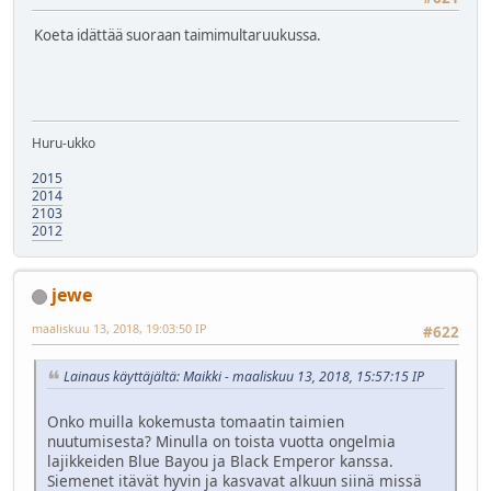
Koeta idättää suoraan taimimultaruukussa.
Huru-ukko
2015
2014
2103
2012
jewe
maaliskuu 13, 2018, 19:03:50 IP
#622
Lainaus käyttäjältä: Maikki - maaliskuu 13, 2018, 15:57:15 IP
Onko muilla kokemusta tomaatin taimien
nuutumisesta? Minulla on toista vuotta ongelmia
lajikkeiden Blue Bayou ja Black Emperor kanssa.
Siemenet itävät hyvin ja kasvavat alkuun siinä missä