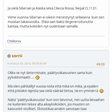
Ja vielä Siberian ja Alaska sekä Ciliecia Rossa, Nepal CL1131.
Viime vuonna Siberian ei oikein menestynyt sellaisena kuin sen
muistan takavuosilta. Ehkä sain liiaksi degeneroitunutta
kantaa, mutta kokeilen nyt uudestaan samalla.
Chilikorva
sorrii
huhtikuu 03, 2018, 09:59:06 AP
#639
Oliko se nyt determinate, päättyväkasvuinen sama kuin
pylvästomaatti ...
Mä olen pähkäillyt vuosia noita että mikä on mikä, ja epäilen
että joistakin lajeista saa vielä väärää tietoa, tai en ymmärrä
Näitä "päättyväkasvuisia" kun oon latvonut, niin uutta latvaahan
ne kuitenkin tekee alta aikayksiköiden, jos muuten on
kasvuolot otolliset. Eksootikaa ainakin sanotaan taas