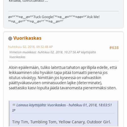
kesällä, toivottavasti ...
ø¤º°`°º¤ø,¸¸,ø¤º°`Fuck Google!`°º¤ø,¸¸,ø¤º°`°º¤øø¤º°`Ask Me!
°º¤ø,¸¸,ø¤º°``°º¤ø,¸¸,ø¤º°``°º¤ø,¸¸,ø¤º°`
Vuorikaskas
huhtikuu 02, 2018, 09:32:48 AP
#638
Viimeisin muokkaus
: huhtikuu 02, 2018, 10:27:56 AP käyttäjältä
Vuorikaskas
Aloin epäilemään, tuliko laitettua tahaton aprillipila edelle, että
leikkaaminen olisi hyväkin tapa pitää tomaatti pienenä jos
istutus viivästyy. Nimittäin jos kyseessä on vahvastikin
päättyväkasvuisen ominaisuuden lajike (determinate),
saattaisiko kasvi lopulta jäädä tavanomasta pienemmäksi siten.
Lainaus käyttäjältä: Vuorikaskas - huhtikuu 01, 2018, 18:03:51
IP
Tiny Tim, Tumbling Tom, Yellow Canary, Outdoor Girl.