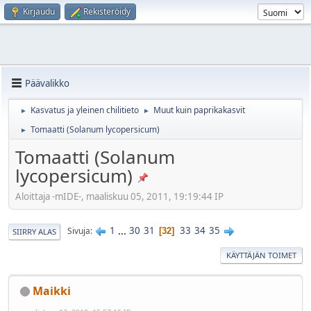
Kirjaudu
Rekisteröidy
Päävalikko
Kasvatus ja yleinen chilitieto
Muut kuin paprikakasvit
►
►
Tomaatti (Solanum lycopersicum)
►
Tomaatti (Solanum
lycopersicum)
Aloittaja -mIDE-, maaliskuu 05, 2011, 19:19:44 IP
1
...
30
31
33
34
35
Sivuja
32
SIIRRY ALAS
KÄYTTÄJÄN TOIMET
Maikki