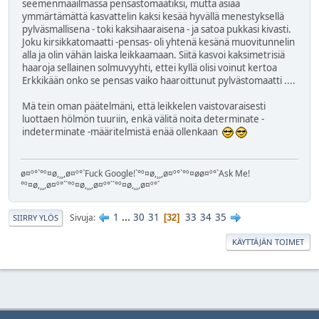
seemenmaailmassa pensastomaatiksi, mutta asiaa
ymmärtämättä kasvattelin kaksi kesää hyvällä menestyksellä
pylväsmallisena - toki kaksihaaraisena - ja satoa pukkasi kivasti.
Joku kirsikkatomaatti -pensas- oli yhtenä kesänä muovitunnelin
alla ja olin vähän laiska leikkaamaan. Siitä kasvoi kaksimetrisiä
haaroja sellainen solmuvyyhti, ettei kyllä olisi voinut kertoa
Erkkikään onko se pensas vaiko haaroittunut pylvästomaatti ....
Mä tein oman päätelmäni, että leikkelen vaistovaraisesti
luottaen hölmön tuuriin, enkä välitä noita determinate -
indeterminate -määritelmistä enää ollenkaan
ø¤º°`°º¤ø,¸¸,ø¤º°`Fuck Google!`°º¤ø,¸¸,ø¤º°`°º¤øø¤º°`Ask Me!
°º¤ø,¸¸,ø¤º°``°º¤ø,¸¸,ø¤º°``°º¤ø,¸¸,ø¤º°`
1
...
30
31
33
34
35
Sivuja
32
SIIRRY YLÖS
KÄYTTÄJÄN TOIMET