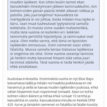
muutkin lajikkeet. Kun sitten koulin taimet ekan
kasvulehden ilmestymisen jälkeen taimiruukkuihin, niin
kolmen-viiden päivän päästä lehdet alkavat roikkua ja
putoilla. Joku juuriongelma? Kuivuudesta tai
märkyydestä ei voi johtua, koska mikään muu lajike ei
kärsi, vaan muut tuuheutuvat tyytyväisinä samalla
kohtelulla. En muista viime vuoden multamerkkiä,
mutta tänä vuonna on kuitenkin eri: kekkilän
taimimulta perliitillä höystettynä. Ja taimiruukut ovat
uusia. Olen melko varma, että tämä on kyseisten
lajikkeiden ominaisuus. Ostin siemenet vuosi sitten
fataliilta. Muissa samalla kertaa tilatuissa lajikkeissa
ei ongelmia ole ollut. Viime vuonna useampi taimista
jäi henkiin mutta kasvoivat hitaasti eikä satoa juuri
tarvinnut odotella. Tänä vuonna ei taida henkiin jäädä
ehkä ainuttakaan.
Kuulostaa erikoiselta. Ensimmäistä vuotta on nyt Blue Bayo
kasvamassa täällä ja mitään normaalista poikkeavaa en ole
havainnut ja siellä se kasvaa muiden lajikkeiden joukossa, ehkä
vähän hitaammin kuin nopeimmat tomaatit. Kasvi on kohta
kolmen viikon ikäinen ja mittaa ehkä runsaat 10 senttiä ja
kasvulehtiä on useita. Kasvualustana minulla on Kekkilä OPM
420 -turve ja tämänkin siemenet on fataliilta tai fataliin kuvista