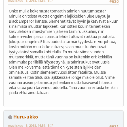
maaliskuu 13, 2018, 15:57:15 IP
#620
Onko muilla kokemusta tomaatin taimien nuutumisesta?
Minulla on toista vuotta ongelmia lajikkeiden Blue Bayou ja
Black Emperor kanssa. Siemenet itävät hyvin ja kasvavat alkuun
siinä missä muutkin lajikkeet. Kun sitten koulin taimet ekan
kasvulehden ilmestymisen jälkeen taimiruukkuihin, niin
kolmen-viiden päivän päästä lehdet alkavat roikkua ja putoilla.
Joku juuriongelma? Kuivuudesta tai märkyydestä ei voi johtua,
koska mikään muu lajike ei kärsi, vaan muut tuuheutuvat
tyytyväisinä samalla kohtelulla. En muista viime vuoden
multamerkkiä, mutta tänä vuonna on kuitenkin eri: kekkilän
taimimulta perliitillä höystettynä. Ja taimiruukut ovat uusia.
Olen melko varma, että tämä on kyseisten lajikkeiden
ominaisuus. Ostin siemenet vuosi sitten fataliilta. Muissa
samalla kertaa tilatuissa lajikkeissa ei ongelmia ole ollut. Viime
vuonna useampi taimista jäi henkiin mutta kasvoivat hitaasti
eikä satoa juuri tarvinnut odotella. Tänä vuonna ei taida henkiin
jäädä ehkä ainuttakaan.
Huru-ukko
maaliskuu 13, 2018, 16:51:15 IP
#621