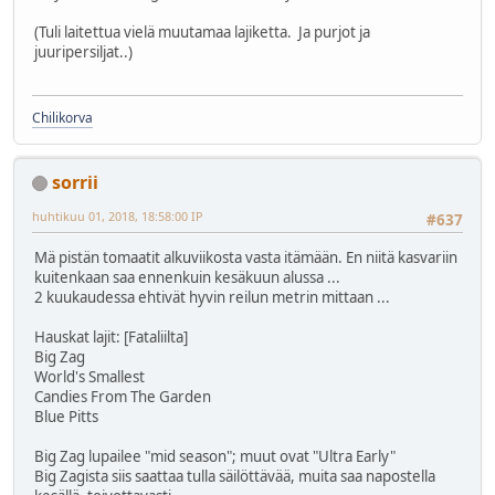
(Tuli laitettua vielä muutamaa lajiketta. Ja purjot ja
juuripersiljat..)
Chilikorva
sorrii
huhtikuu 01, 2018, 18:58:00 IP
#637
Mä pistän tomaatit alkuviikosta vasta itämään. En niitä kasvariin
kuitenkaan saa ennenkuin kesäkuun alussa ...
2 kuukaudessa ehtivät hyvin reilun metrin mittaan ...
Hauskat lajit: [Fataliilta]
Big Zag
World's Smallest
Candies From The Garden
Blue Pitts
Big Zag lupailee "mid season"; muut ovat "Ultra Early"
Big Zagista siis saattaa tulla säilöttävää, muita saa napostella