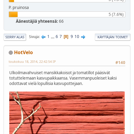
P. pruinosa
5 (7.6%)
Äänestäjiä yhteensä:
66
1
...
6
7
9
10
Sivuja
8
SIIRRY ALAS
KÄYTTÄJÄN TOIMET
HotVelo
toukokuu 18, 2014, 22:42:54 IP
#140
Ulkoilmavahvuiset mansikkakoisot ja tomatillot pääsivät
totuttelemaan kasvupaikkaansa. Vasemmanpuoleiset kaksi
odottavat vielä lopullisia kasvupottejaan.