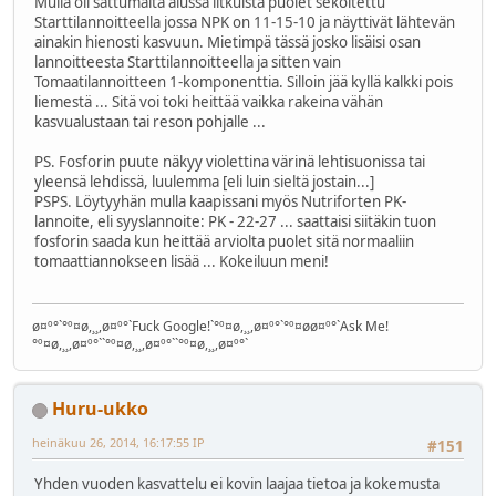
Mulla oli sattumalta alussa litkuista puolet sekoitettu
Starttilannoitteella jossa NPK on 11-15-10 ja näyttivät lähtevän
ainakin hienosti kasvuun. Mietimpä tässä josko lisäisi osan
lannoitteesta Starttilannoitteella ja sitten vain
Tomaatilannoitteen 1-komponenttia. Silloin jää kyllä kalkki pois
liemestä ... Sitä voi toki heittää vaikka rakeina vähän
kasvualustaan tai reson pohjalle ...
PS. Fosforin puute näkyy violettina värinä lehtisuonissa tai
yleensä lehdissä, luulemma [eli luin sieltä jostain...]
PSPS. Löytyyhän mulla kaapissani myös Nutriforten PK-
lannoite, eli syyslannoite: PK - 22-27 ... saattaisi siitäkin tuon
fosforin saada kun heittää arviolta puolet sitä normaaliin
tomaattiannokseen lisää ... Kokeiluun meni!
ø¤º°`°º¤ø,¸¸,ø¤º°`Fuck Google!`°º¤ø,¸¸,ø¤º°`°º¤øø¤º°`Ask Me!
°º¤ø,¸¸,ø¤º°``°º¤ø,¸¸,ø¤º°``°º¤ø,¸¸,ø¤º°`
Huru-ukko
heinäkuu 26, 2014, 16:17:55 IP
#151
Yhden vuoden kasvattelu ei kovin laajaa tietoa ja kokemusta