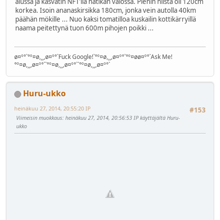
alussa ja kasvatin NFT'llä natikan valossa. Pienin niistä oli 120cm
korkea. Isoin ananaskirsikka 180cm, jonka vein autolla 40km
päähän mökille ... Nuo kaksi tomatilloa kuskailin kottikärryillä
naama peitettynä tuon 600m pihojen poikki ...
ø¤º°`°º¤ø,¸¸,ø¤º°`Fuck Google!`°º¤ø,¸¸,ø¤º°`°º¤øø¤º°`Ask Me!
°º¤ø,¸¸,ø¤º°``°º¤ø,¸¸,ø¤º°``°º¤ø,¸¸,ø¤º°`
Huru-ukko
heinäkuu 27, 2014, 20:55:20 IP
#153
Viimeisin muokkaus
: heinäkuu 27, 2014, 20:56:53 IP käyttäjältä Huru-
ukko