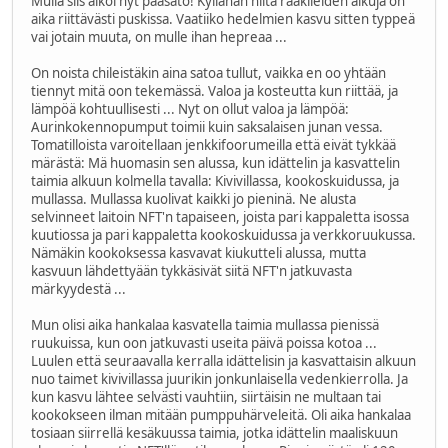
Mulla siis alkoi nyt pääsato! Kyllähän niitä raakileiden alkuja on
aika riittävästi puskissa. Vaatiiko hedelmien kasvu sitten typpeä
vai jotain muuta, on mulle ihan hepreaa ...
On noista chileistäkin aina satoa tullut, vaikka en oo yhtään
tiennyt mitä oon tekemässä. Valoa ja kosteutta kun riittää, ja
lämpöä kohtuullisesti ... Nyt on ollut valoa ja lämpöä:
Aurinkokennopumput toimii kuin saksalaisen junan vessa.
Tomatilloista varoitellaan jenkkifoorumeilla että eivät tykkää
märästä: Mä huomasin sen alussa, kun idättelin ja kasvattelin
taimia alkuun kolmella tavalla: Kivivillassa, kookoskuidussa, ja
mullassa. Mullassa kuolivat kaikki jo pieninä. Ne alusta
selvinneet laitoin NFT'n tapaiseen, joista pari kappaletta isossa
kuutiossa ja pari kappaletta kookoskuidussa ja verkkoruukussa.
Nämäkin kookoksessa kasvavat kiukutteli alussa, mutta
kasvuun lähdettyään tykkäsivät siitä NFT'n jatkuvasta
märkyydestä ...
Mun olisi aika hankalaa kasvatella taimia mullassa pienissä
ruukuissa, kun oon jatkuvasti useita päivä poissa kotoa ...
Luulen että seuraavalla kerralla idättelisin ja kasvattaisin alkuun
nuo taimet kivivillassa juurikin jonkunlaisella vedenkierrolla. Ja
kun kasvu lähtee selvästi vauhtiin, siirtäisin ne multaan tai
kookokseen ilman mitään pumppuhärveleitä. Oli aika hankalaa
tosiaan siirrellä kesäkuussa taimia, jotka idättelin maaliskuun