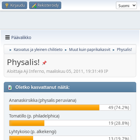
Kirjaudu
Rekisteröidy
Päävalikko
Kasvatus ja yleinen chilitieto
Muut kuin paprikakasvit
Physalis!
►
►
►
Physalis!
Aloittaja Aji Inferno, maaliskuu 05, 2011, 19:31:49 IP
Oletko kasvattanut näitä:
Ananaskirsikka (physalis peruviana)
49 (74.2%)
Tomatillo (p. philadelphica)
19 (28.8%)
Lyhtykoiso (p. alkekengi)
13 (19.7%)