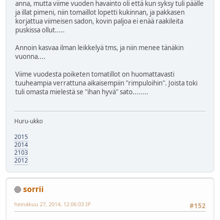
anna, mutta viime vuoden havainto oli että kun syksy tuli päälle
ja illat pimeni, niin tomaillot lopetti kukinnan, ja pakkasen
korjattua viimeisen sadon, kovin paljoa ei enää raakileita
puskissa ollut.....
Annoin kasvaa ilman leikkelyä tms, ja niin menee tänäkin
vuonna....
Viime vuodesta poiketen tomatillot on huomattavasti
tuuheampia verrattuna aikaisempiin "rimpuloihin". Joista toki
tuli omasta mielestä se "ihan hyvä" sato........
Huru-ukko
2015
2014
2103
2012
sorrii
heinäkuu 27, 2014, 12:06:03 IP
#152