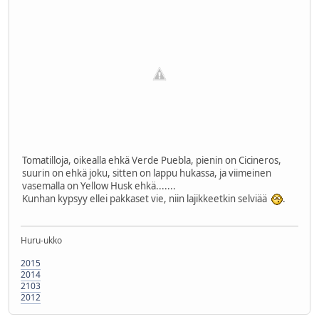
Tomatilloja, oikealla ehkä Verde Puebla, pienin on Cicineros,
suurin on ehkä joku, sitten on lappu hukassa, ja viimeinen
vasemalla on Yellow Husk ehkä.......
Kunhan kypsyy ellei pakkaset vie, niin lajikkeetkin selviää
.
Huru-ukko
2015
2014
2103
2012