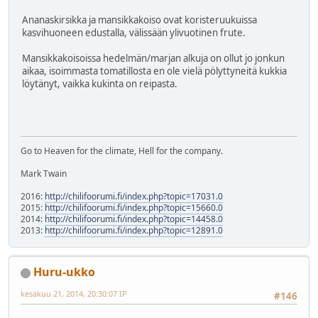
Ananaskirsikka ja mansikkakoiso ovat koristeruukuissa
kasvihuoneen edustalla, välissään ylivuotinen frute.
Mansikkakoisoissa hedelmän/marjan alkuja on ollut jo jonkun
aikaa, isoimmasta tomatillosta en ole vielä pölyttyneitä kukkia
löytänyt, vaikka kukinta on reipasta.
Go to Heaven for the climate, Hell for the company.
Mark Twain
2016:
http://chilifoorumi.fi/index.php?topic=17031.0
2015:
http://chilifoorumi.fi/index.php?topic=15660.0
2014:
http://chilifoorumi.fi/index.php?topic=14458.0
2013:
http://chilifoorumi.fi/index.php?topic=12891.0
Huru-ukko
kesäkuu 21, 2014, 20:30:07 IP
#146