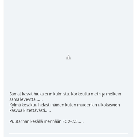
Samat kasvit hiuka erin kulmista. Korkeutta metri ja melkein
sama leveyttä......
Kylmä kesäkuu hidasti näiden kuten muidenkin ulkokasvien
kasvua kiitettävästi.....
Puutarhan kesällä mennään EC 2-2.5.....