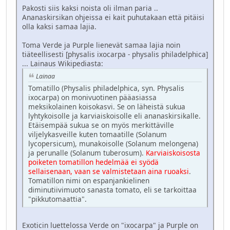
Pakosti siis kaksi noista oli ilman paria ..
Ananaskirsikan ohjeissa ei kait puhutakaan että pitäisi
olla kaksi samaa lajia.
Toma Verde ja Purple lienevät samaa lajia noin
tiäteellisesti [physalis ixocarpa - physalis philadelphica]
... Lainaus Wikipediasta:
Lainaa
Tomatillo (Physalis philadelphica, syn. Physalis
ixocarpa) on monivuotinen pääasiassa
meksikolainen koisokasvi. Se on läheistä sukua
lyhtykoisolle ja karviaiskoisolle eli ananaskirsikalle.
Etäisempää sukua se on myös merkittäville
viljelykasveille kuten tomaatille (Solanum
lycopersicum), munakoisolle (Solanum melongena)
ja perunalle (Solanum tuberosum).
Karviaiskoisosta
poiketen tomatillon hedelmää ei syödä
sellaisenaan, vaan se valmistetaan aina ruoaksi
.
Tomatillon nimi on espanjankielinen
diminutiivimuoto sanasta tomato, eli se tarkoittaa
"pikkutomaattia".
Exoticin luettelossa Verde on "ixocarpa" ja Purple on