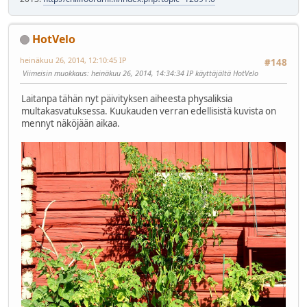
HotVelo
heinäkuu 26, 2014, 12:10:45 IP
#148
Viimeisin muokkaus
: heinäkuu 26, 2014, 14:34:34 IP käyttäjältä HotVelo
Laitanpa tähän nyt päivityksen aiheesta physaliksia
multakasvatuksessa. Kuukauden verran edellisistä kuvista on
mennyt näköjään aikaa.