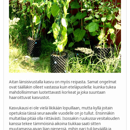
Aitan länsisivustalla kasvu on myös reipasta. Samat ongelmat
ovat täälläkin olleet vastassa kuin eteläpuolella: kuinka tukea
mahdollisimman luotettavasti korkeat ja joka suuntaan
haaroittuvat kasvustot.
Kasvukausi ei ole vielä likikään lopuillaan, mutta kyllä joitain
opetuksia tässä seuraavalle vuodelle on jo tullut. Ensinnäkin
multatilaa pitää olla riittävästi. Isossakin ruukussa vesitalouden
kanssa tekee tämmöisinä aikoina tiukkaa saati sitten
muutamassa aivan liian pienessä, mihin pari tuli keväällä ja