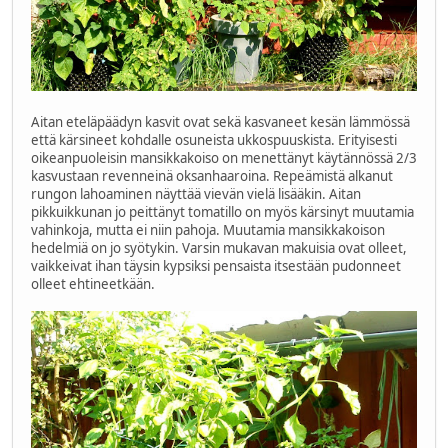
Aitan eteläpäädyn kasvit ovat sekä kasvaneet kesän lämmössä
että kärsineet kohdalle osuneista ukkospuuskista. Erityisesti
oikeanpuoleisin mansikkakoiso on menettänyt käytännössä 2/3
kasvustaan revenneinä oksanhaaroina. Repeämistä alkanut
rungon lahoaminen näyttää vievän vielä lisääkin. Aitan
pikkuikkunan jo peittänyt tomatillo on myös kärsinyt muutamia
vahinkoja, mutta ei niin pahoja. Muutamia mansikkakoison
hedelmiä on jo syötykin. Varsin mukavan makuisia ovat olleet,
vaikkeivat ihan täysin kypsiksi pensaista itsestään pudonneet
olleet ehtineetkään.