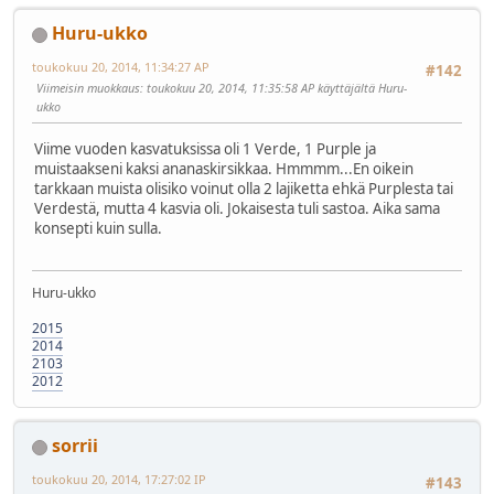
Huru-ukko
toukokuu 20, 2014, 11:34:27 AP
#142
Viimeisin muokkaus
: toukokuu 20, 2014, 11:35:58 AP käyttäjältä Huru-
ukko
Viime vuoden kasvatuksissa oli 1 Verde, 1 Purple ja
muistaakseni kaksi ananaskirsikkaa. Hmmmm...En oikein
tarkkaan muista olisiko voinut olla 2 lajiketta ehkä Purplesta tai
Verdestä, mutta 4 kasvia oli. Jokaisesta tuli sastoa. Aika sama
konsepti kuin sulla.
Huru-ukko
2015
2014
2103
2012
sorrii
toukokuu 20, 2014, 17:27:02 IP
#143