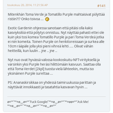
toukokuu 20, 2014, 11:21:56 AP
#141
Mitenkhän Toma Verde ja Tomatillo Purple mahtaisivat pölyttää
ristiin?!? Onko toivoa ...
Exotic Gardenin ohjeessa sanotaan että pitäisi olla kaksi
kasviyksilöä että pölytys onnistuu. Nyt näyttää pahasti ettei ole
kuin yksi tosi komea Tomatillo Purple ja pari Toma Verdeä jotka
ei niin komeita. Toinen Purple on henkitoreissaan ja surkea alle
10cm rääpäle jolla yksi pieni vihreä lehti .... Olivat vähän
heitteillä, kun luulin .. jne .. jne ..
Nyt nuo ovat hyvässä valossa kookoskuitu-NFT-virityksellä ja
varsinkin yksi Purple heräsi hilittömään kasvuun. Saattaa olla
että Toma Verdet [2kpl] tuosta vielä lähteekin, mutta iso
yksinäinen Purple surettaa ...
PS: Ananaskirsikkaa on yhdessä taimiruukussa parittain ja
näyttävät innokkaasti ja tasatahtia kasvavan hyvin ...
ø¤º°`°º¤ø,¸¸,ø¤º°`Fuck Google!`°º¤ø,¸¸,ø¤º°`°º¤øø¤º°`Ask Me!
°º¤ø,¸¸,ø¤º°``°º¤ø,¸¸,ø¤º°``°º¤ø,¸¸,ø¤º°`