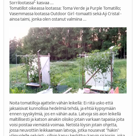
C
Sorrilootassa
kasvaa ...
Tomatillot oikeassa lootassa: Toma Verde ja Purple Tomatillo;
Vasemmassa lootassa Outdoor Girl -tomaatti sekä Aji Cristal -
ainoa taimi, jonka olen ostanut valmiina ...
Noita tomatilloja ajattelin vähän leikellä: Ei riitä usko että
jaksaisivat kunnollisia hedelmiä tehdä, ja ehtiä kypsymään
ennen syyskylmiä, jos en vähän auta. Latvoja siis aion leikellä
maltillisesti ja katson ainakin olisiko jotain varkaan tapaisia joita
voisi poistaa viemästä voimaa. Netistä löysin jotain ohjetta,
jossa neuvottiin leikkaamaan latvoja, jotka nousevat "häkin"
yläpuolelle selvästi - silloin kasvu keskittyy kasvin sisäosiin, joka