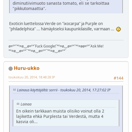
diminutiivimuoto sanasta tomato, eli se tarkoittaa
"pikkutomaattia".
Exoticin luettelossa Verde on "ixocarpa" ja Purple on
"philadelphica" ... hämäykseksi kaupunkilaisille, varmaan ...
ø¤º°`°º¤ø,¸¸,ø¤º°`Fuck Google!`°º¤ø,¸¸,ø¤º°`°º¤øø¤º°`Ask Me!
°º¤ø,¸¸,ø¤º°``°º¤ø,¸¸,ø¤º°``°º¤ø,¸¸,ø¤º°`
Huru-ukko
toukokuu 20, 2014, 18:48:28 IP
#144
Lainaus käyttäjältä: sorrii - toukokuu 20, 2014, 17:27:02 IP
Lainaa
En oikein tarkkaan muista olisiko voinut olla 2
lajiketta ehkä Purplesta tai Verdestä, mutta 4
kasvia oli...