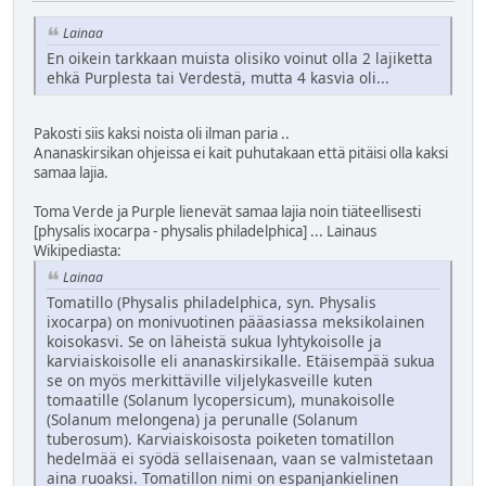
Lainaa
En oikein tarkkaan muista olisiko voinut olla 2 lajiketta
ehkä Purplesta tai Verdestä, mutta 4 kasvia oli...
Pakosti siis kaksi noista oli ilman paria ..
Ananaskirsikan ohjeissa ei kait puhutakaan että pitäisi olla kaksi
samaa lajia.
Toma Verde ja Purple lienevät samaa lajia noin tiäteellisesti
[physalis ixocarpa - physalis philadelphica] ... Lainaus
Wikipediasta:
Lainaa
Tomatillo (Physalis philadelphica, syn. Physalis
ixocarpa) on monivuotinen pääasiassa meksikolainen
koisokasvi. Se on läheistä sukua lyhtykoisolle ja
karviaiskoisolle eli ananaskirsikalle. Etäisempää sukua
se on myös merkittäville viljelykasveille kuten
tomaatille (Solanum lycopersicum), munakoisolle
(Solanum melongena) ja perunalle (Solanum
tuberosum). Karviaiskoisosta poiketen tomatillon
hedelmää ei syödä sellaisenaan, vaan se valmistetaan
aina ruoaksi. Tomatillon nimi on espanjankielinen