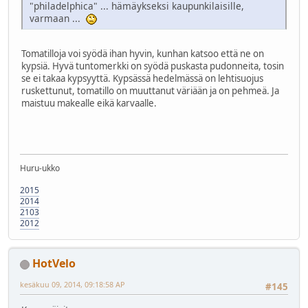
"philadelphica" ... hämäykseksi kaupunkilaisille,
varmaan ...
Tomatilloja voi syödä ihan hyvin, kunhan katsoo että ne on
kypsiä. Hyvä tuntomerkki on syödä puskasta pudonneita, tosin
se ei takaa kypsyyttä. Kypsässä hedelmässä on lehtisuojus
ruskettunut, tomatillo on muuttanut väriään ja on pehmeä. Ja
maistuu makealle eikä karvaalle.
Huru-ukko
2015
2014
2103
2012
HotVelo
kesäkuu 09, 2014, 09:18:58 AP
#145