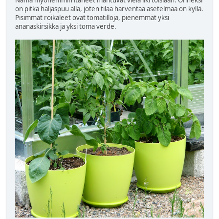
on pitkä haljaspuu alla, joten tilaa harventaa asetelmaa on kyllä.
Pisimmät roikaleet ovat tomatilloja, pienemmät yksi
ananaskirsikka ja yksi toma verde.