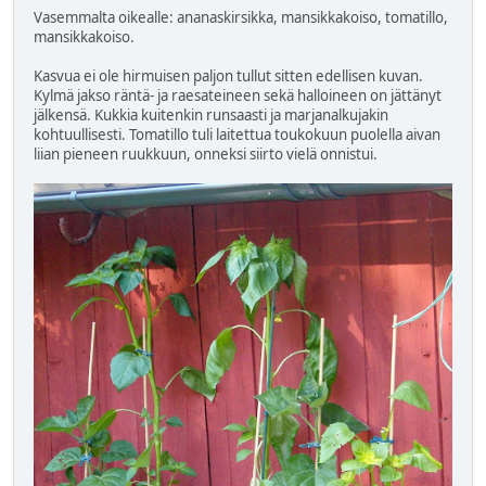
Vasemmalta oikealle: ananaskirsikka, mansikkakoiso, tomatillo,
mansikkakoiso.
Kasvua ei ole hirmuisen paljon tullut sitten edellisen kuvan.
Kylmä jakso räntä- ja raesateineen sekä halloineen on jättänyt
jälkensä. Kukkia kuitenkin runsaasti ja marjanalkujakin
kohtuullisesti. Tomatillo tuli laitettua toukokuun puolella aivan
liian pieneen ruukkuun, onneksi siirto vielä onnistui.