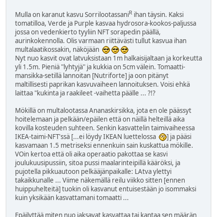
R
Mulla on karanut kasvu Sorrilootassani
ihan täysin. Kaksi
tomatilloa, Verde ja Purple kasvaa hydrosora-kookos-paljussa
jossa on vedenkierto tyyliin NFT sorapedin päällä,
aurinkokennolla. Olis varmaan riittävästi tullut kasvua ihan
multalaatikossakin, näköjään
Nyt nuo kasvit ovat latvuksistaan 1m halkaisijaltaan ja korkeutta
yli 1.5m. Pieniä "lyhtyjä" ja kukkia on 5cm välein. Tomaatti-
mansikka-setillä lannoitan [Nutriforte] ja oon pitänyt
maltillisesti paprikan kasvuvaiheen lannoituksen. Voisi ehkä
laittaa "kukinta ja raakileet -vaihetta päälle ... ?!?
Mökillä on multalootassa Ananaskirsikka, jota en ole päässyt
hoitelemaan ja pelkään/epäilen että on näillä helteillä aika
kovilla kosteuden suhteen. Senkin kasvattelin taimivaiheessa
IKEA-taimi-NFT'ssä [...ei löydy IKEAN luettelossa
] ja pääsi
kasvamaan 1.5 metriseksi ennenkuin sain kuskattua mökille.
VOin kertoa että oli aika operaatio pakottaa se kasvi
joulukuusipussiin, sitoa pussi maalarinteipillä kääröksi, ja
pujotella pikkuautoon pelkääjänpaikalle: LAtva ylettyi
takaikkunalle ... Viime näkemällä reilu viikko sitten [ennen
huippuhelteitä] tuokin oli kasvanut entuisestään jo isommaksi
kuin yksikään kasvattamani tomaatti ...
Epäilyttää miten nuo jaksavat kasvattaa tai kantaa sen määrän