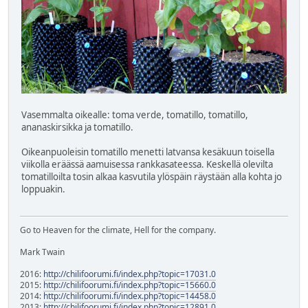
Vasemmalta oikealle: toma verde, tomatillo, tomatillo,
ananaskirsikka ja tomatillo.
Oikeanpuoleisin tomatillo menetti latvansa kesäkuun toisella
viikolla eräässä aamuisessa rankkasateessa. Keskellä olevilta
tomatilloilta tosin alkaa kasvutila ylöspäin räystään alla kohta jo
loppuakin.
Go to Heaven for the climate, Hell for the company.
Mark Twain
2016:
http://chilifoorumi.fi/index.php?topic=17031.0
2015:
http://chilifoorumi.fi/index.php?topic=15660.0
2014:
http://chilifoorumi.fi/index.php?topic=14458.0
2013:
http://chilifoorumi.fi/index.php?topic=12891.0