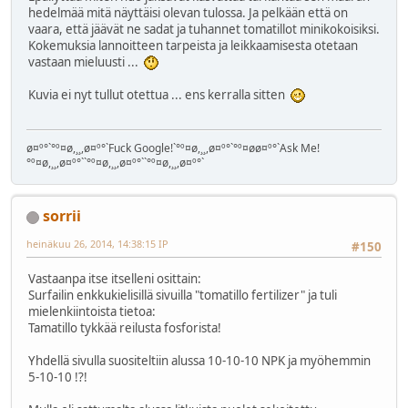
hedelmää mitä näyttäisi olevan tulossa. Ja pelkään että on
vaara, että jäävät ne sadat ja tuhannet tomatillot minikokoisiksi.
Kokemuksia lannoitteen tarpeista ja leikkaamisesta otetaan
vastaan mieluusti ...
Kuvia ei nyt tullut otettua ... ens kerralla sitten
ø¤º°`°º¤ø,¸¸,ø¤º°`Fuck Google!`°º¤ø,¸¸,ø¤º°`°º¤øø¤º°`Ask Me!
°º¤ø,¸¸,ø¤º°``°º¤ø,¸¸,ø¤º°``°º¤ø,¸¸,ø¤º°`
sorrii
heinäkuu 26, 2014, 14:38:15 IP
#150
Vastaanpa itse itselleni osittain:
Surfailin enkkukielisillä sivuilla "tomatillo fertilizer" ja tuli
mielenkiintoista tietoa:
Tamatillo tykkää reilusta fosforista!
Yhdellä sivulla suositeltiin alussa 10-10-10 NPK ja myöhemmin
5-10-10 !?!