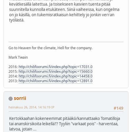
kevätkesällä laitettua. Ja toisekseen kasvien tuenta pitää
suunnitella kunnolla etukäteen. Siinä vaiheessa, kun ongelma
on jo käsillä, on tukemisratkaisun kehittely jo jonkin verran
työlästä.
Go to Heaven for the climate, Hell for the company.
Mark Twain
2016:
http://chilifoorumi.fi/index.php?topic=17031.0
2015:
http://chilifoorumi.fi/index.php?topic=15660.0
2014:
http://chilifoorumi.fi/index.php?topic=14458.0
2013:
http://chilifoorumi.fi/index.php?topic=12891.0
sorrii
heinäkuu 26, 2014, 14:16:19 IP
#149
Kertokkaahan kokeneemmat pitääkö/kannattaako Tomatilloja
tai ananskirsikoita leikellä?? Tyyliin "varkaat pois" - harventaa,
latvoa, jotain ...