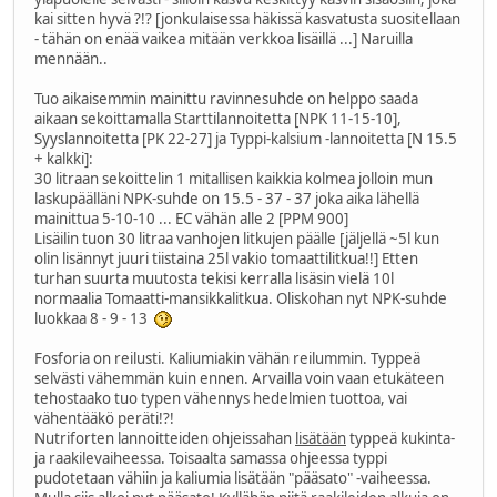
kai sitten hyvä ?!? [jonkulaisessa häkissä kasvatusta suositellaan
- tähän on enää vaikea mitään verkkoa lisäillä ...] Naruilla
mennään..
Tuo aikaisemmin mainittu ravinnesuhde on helppo saada
aikaan sekoittamalla Starttilannoitetta [NPK 11-15-10],
Syyslannoitetta [PK 22-27] ja Typpi-kalsium -lannoitetta [N 15.5
+ kalkki]:
30 litraan sekoittelin 1 mitallisen kaikkia kolmea jolloin mun
laskupäälläni NPK-suhde on 15.5 - 37 - 37 joka aika lähellä
mainittua 5-10-10 ... EC vähän alle 2 [PPM 900]
Lisäilin tuon 30 litraa vanhojen litkujen päälle [jäljellä ~5l kun
olin lisännyt juuri tiistaina 25l vakio tomaattilitkua!!] Etten
turhan suurta muutosta tekisi kerralla lisäsin vielä 10l
normaalia Tomaatti-mansikkalitkua. Oliskohan nyt NPK-suhde
luokkaa 8 - 9 - 13
Fosforia on reilusti. Kaliumiakin vähän reilummin. Typpeä
selvästi vähemmän kuin ennen. Arvailla voin vaan etukäteen
tehostaako tuo typen vähennys hedelmien tuottoa, vai
vähentääkö peräti!?!
Nutriforten lannoitteiden ohjeissahan
lisätään
typpeä kukinta-
ja raakilevaiheessa. Toisaalta samassa ohjeessa typpi
pudotetaan vähiin ja kaliumia lisätään "pääsato" -vaiheessa.