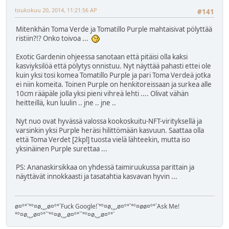
toukokuu 20, 2014, 11:21:56 AP
#141
Mitenkhän Toma Verde ja Tomatillo Purple mahtaisivat pölyttää
ristiin?!? Onko toivoa ...
Exotic Gardenin ohjeessa sanotaan että pitäisi olla kaksi
kasviyksilöä että pölytys onnistuu. Nyt näyttää pahasti ettei ole
kuin yksi tosi komea Tomatillo Purple ja pari Toma Verdeä jotka
ei niin komeita. Toinen Purple on henkitoreissaan ja surkea alle
10cm rääpäle jolla yksi pieni vihreä lehti .... Olivat vähän
heitteillä, kun luulin .. jne .. jne ..
Nyt nuo ovat hyvässä valossa kookoskuitu-NFT-virityksellä ja
varsinkin yksi Purple heräsi hilittömään kasvuun. Saattaa olla
että Toma Verdet [2kpl] tuosta vielä lähteekin, mutta iso
yksinäinen Purple surettaa ...
PS: Ananaskirsikkaa on yhdessä taimiruukussa parittain ja
näyttävät innokkaasti ja tasatahtia kasvavan hyvin ...
ø¤º°`°º¤ø,¸¸,ø¤º°`Fuck Google!`°º¤ø,¸¸,ø¤º°`°º¤øø¤º°`Ask Me!
°º¤ø,¸¸,ø¤º°``°º¤ø,¸¸,ø¤º°``°º¤ø,¸¸,ø¤º°`