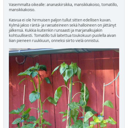
Vasemmalta oikealle: ananaskirsikka, mansikkakoiso, tomatillo,
mansikkakoiso.
Kasvua ei ole hirmuisen paljon tullut sitten edellisen kuvan.
Kylmä jakso räntä- ja raesateineen sekä halloineen on jättänyt
jälkensä. Kukkia kuitenkin runsaasti ja marjanalkujakin
kohtuullisesti. Tomatillo tuli laitettua toukokuun puolella aivan
liian pieneen ruukkuun, onneksi siirto vielä onnistui.