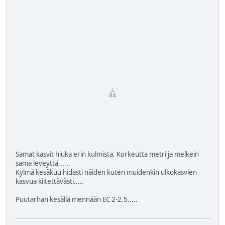
Samat kasvit hiuka erin kulmista. Korkeutta metri ja melkein
sama leveyttä......
Kylmä kesäkuu hidasti näiden kuten muidenkin ulkokasvien
kasvua kiitettävästi.....
Puutarhan kesällä mennään EC 2-2.5.....