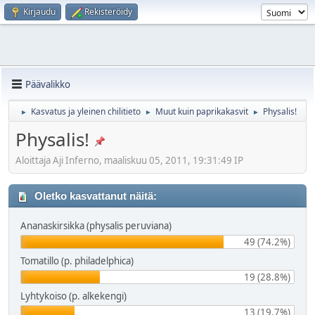
Kirjaudu
Rekisteröidy
Päävalikko
Kasvatus ja yleinen chilitieto
Muut kuin paprikakasvit
Physalis!
►
►
►
Physalis!
Aloittaja Aji Inferno, maaliskuu 05, 2011, 19:31:49 IP
Oletko kasvattanut näitä:
Ananaskirsikka (physalis peruviana)
49 (74.2%)
Tomatillo (p. philadelphica)
19 (28.8%)
Lyhtykoiso (p. alkekengi)
13 (19.7%)