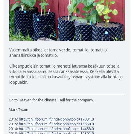
Vasemmalta oikealle: toma verde, tomatillo, tomatillo,
ananaskirsikka ja tomatillo.
Oikeanpuoleisin tomatillo menetti latvansa kesäkuun toisella
viikolla eräässä aamuisessa rankkasateessa. Keskellä olevilta
tomatilloilta tosin alkaa kasvutila ylöspäin räystään alla kohta jo
loppuakin.
Go to Heaven for the climate, Hell for the company.
Mark Twain
2016:
http://chilifoorumi.fi/index.php?topic=17031.0
2015:
http://chilifoorumi.fi/index.php?topic=15660.0
2014:
http://chilifoorumi.fi/index.php?topic=14458.0
2013:
http://chilifoorumi.fi/index.php?topic=12891.0