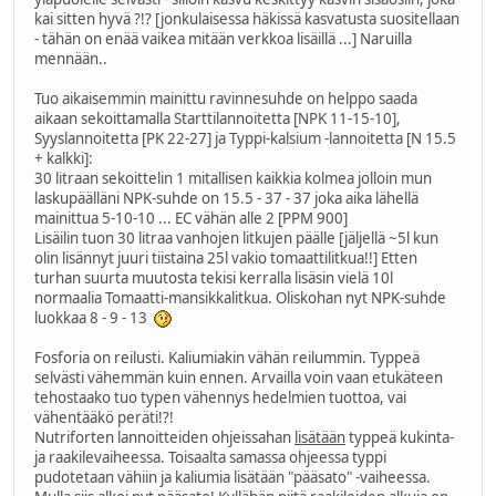
kai sitten hyvä ?!? [jonkulaisessa häkissä kasvatusta suositellaan
- tähän on enää vaikea mitään verkkoa lisäillä ...] Naruilla
mennään..
Tuo aikaisemmin mainittu ravinnesuhde on helppo saada
aikaan sekoittamalla Starttilannoitetta [NPK 11-15-10],
Syyslannoitetta [PK 22-27] ja Typpi-kalsium -lannoitetta [N 15.5
+ kalkki]:
30 litraan sekoittelin 1 mitallisen kaikkia kolmea jolloin mun
laskupäälläni NPK-suhde on 15.5 - 37 - 37 joka aika lähellä
mainittua 5-10-10 ... EC vähän alle 2 [PPM 900]
Lisäilin tuon 30 litraa vanhojen litkujen päälle [jäljellä ~5l kun
olin lisännyt juuri tiistaina 25l vakio tomaattilitkua!!] Etten
turhan suurta muutosta tekisi kerralla lisäsin vielä 10l
normaalia Tomaatti-mansikkalitkua. Oliskohan nyt NPK-suhde
luokkaa 8 - 9 - 13
Fosforia on reilusti. Kaliumiakin vähän reilummin. Typpeä
selvästi vähemmän kuin ennen. Arvailla voin vaan etukäteen
tehostaako tuo typen vähennys hedelmien tuottoa, vai
vähentääkö peräti!?!
Nutriforten lannoitteiden ohjeissahan
lisätään
typpeä kukinta-
ja raakilevaiheessa. Toisaalta samassa ohjeessa typpi
pudotetaan vähiin ja kaliumia lisätään "pääsato" -vaiheessa.