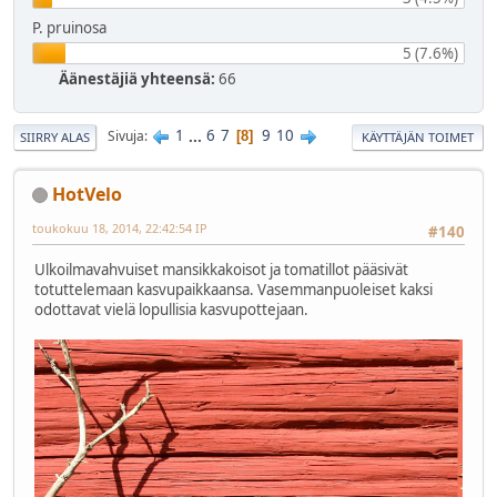
P. pruinosa
5 (7.6%)
Äänestäjiä yhteensä:
66
1
...
6
7
9
10
Sivuja
8
SIIRRY ALAS
KÄYTTÄJÄN TOIMET
HotVelo
toukokuu 18, 2014, 22:42:54 IP
#140
Ulkoilmavahvuiset mansikkakoisot ja tomatillot pääsivät
totuttelemaan kasvupaikkaansa. Vasemmanpuoleiset kaksi
odottavat vielä lopullisia kasvupottejaan.