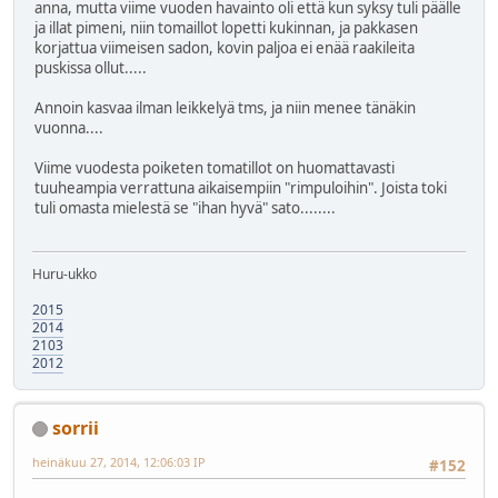
anna, mutta viime vuoden havainto oli että kun syksy tuli päälle
ja illat pimeni, niin tomaillot lopetti kukinnan, ja pakkasen
korjattua viimeisen sadon, kovin paljoa ei enää raakileita
puskissa ollut.....
Annoin kasvaa ilman leikkelyä tms, ja niin menee tänäkin
vuonna....
Viime vuodesta poiketen tomatillot on huomattavasti
tuuheampia verrattuna aikaisempiin "rimpuloihin". Joista toki
tuli omasta mielestä se "ihan hyvä" sato........
Huru-ukko
2015
2014
2103
2012
sorrii
heinäkuu 27, 2014, 12:06:03 IP
#152