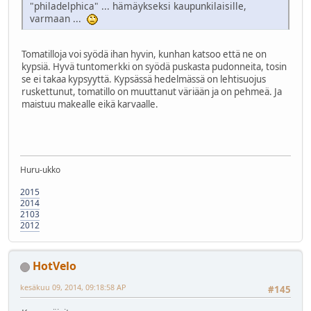
"philadelphica" ... hämäykseksi kaupunkilaisille,
varmaan ...
Tomatilloja voi syödä ihan hyvin, kunhan katsoo että ne on
kypsiä. Hyvä tuntomerkki on syödä puskasta pudonneita, tosin
se ei takaa kypsyyttä. Kypsässä hedelmässä on lehtisuojus
ruskettunut, tomatillo on muuttanut väriään ja on pehmeä. Ja
maistuu makealle eikä karvaalle.
Huru-ukko
2015
2014
2103
2012
HotVelo
kesäkuu 09, 2014, 09:18:58 AP
#145