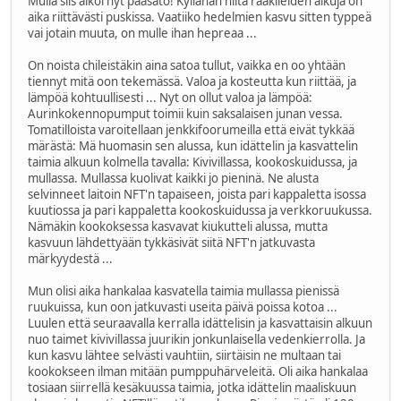
Mulla siis alkoi nyt pääsato! Kyllähän niitä raakileiden alkuja on
aika riittävästi puskissa. Vaatiiko hedelmien kasvu sitten typpeä
vai jotain muuta, on mulle ihan hepreaa ...
On noista chileistäkin aina satoa tullut, vaikka en oo yhtään
tiennyt mitä oon tekemässä. Valoa ja kosteutta kun riittää, ja
lämpöä kohtuullisesti ... Nyt on ollut valoa ja lämpöä:
Aurinkokennopumput toimii kuin saksalaisen junan vessa.
Tomatilloista varoitellaan jenkkifoorumeilla että eivät tykkää
märästä: Mä huomasin sen alussa, kun idättelin ja kasvattelin
taimia alkuun kolmella tavalla: Kivivillassa, kookoskuidussa, ja
mullassa. Mullassa kuolivat kaikki jo pieninä. Ne alusta
selvinneet laitoin NFT'n tapaiseen, joista pari kappaletta isossa
kuutiossa ja pari kappaletta kookoskuidussa ja verkkoruukussa.
Nämäkin kookoksessa kasvavat kiukutteli alussa, mutta
kasvuun lähdettyään tykkäsivät siitä NFT'n jatkuvasta
märkyydestä ...
Mun olisi aika hankalaa kasvatella taimia mullassa pienissä
ruukuissa, kun oon jatkuvasti useita päivä poissa kotoa ...
Luulen että seuraavalla kerralla idättelisin ja kasvattaisin alkuun
nuo taimet kivivillassa juurikin jonkunlaisella vedenkierrolla. Ja
kun kasvu lähtee selvästi vauhtiin, siirtäisin ne multaan tai
kookokseen ilman mitään pumppuhärveleitä. Oli aika hankalaa
tosiaan siirrellä kesäkuussa taimia, jotka idättelin maaliskuun