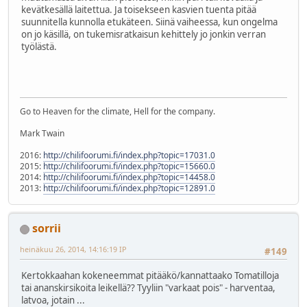
kevätkesällä laitettua. Ja toisekseen kasvien tuenta pitää
suunnitella kunnolla etukäteen. Siinä vaiheessa, kun ongelma
on jo käsillä, on tukemisratkaisun kehittely jo jonkin verran
työlästä.
Go to Heaven for the climate, Hell for the company.
Mark Twain
2016:
http://chilifoorumi.fi/index.php?topic=17031.0
2015:
http://chilifoorumi.fi/index.php?topic=15660.0
2014:
http://chilifoorumi.fi/index.php?topic=14458.0
2013:
http://chilifoorumi.fi/index.php?topic=12891.0
sorrii
heinäkuu 26, 2014, 14:16:19 IP
#149
Kertokkaahan kokeneemmat pitääkö/kannattaako Tomatilloja
tai ananskirsikoita leikellä?? Tyyliin "varkaat pois" - harventaa,
latvoa, jotain ...