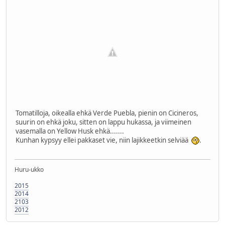
Tomatilloja, oikealla ehkä Verde Puebla, pienin on Cicineros,
suurin on ehkä joku, sitten on lappu hukassa, ja viimeinen
vasemalla on Yellow Husk ehkä.......
Kunhan kypsyy ellei pakkaset vie, niin lajikkeetkin selviää
.
Huru-ukko
2015
2014
2103
2012