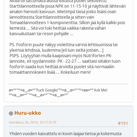
Mulla oli sattumalta alussa litkuista puolet sekoitettu
Starttilannoitteella jossa NPK on 11-15-10 ja näyttivät lähtevän
ainakin hienosti kasvuun. Mietimpä tässä josko lisäisi osan
lannoitteesta Starttilannoitteella ja sitten vain
Tomaatilannoitteen 1-komponenttia. Silloin jää kyllä kalkki pois
liemestä ... Sitä voi toki heittää vaikka rakeina vähän
kasvualustaan tai reson pohjalle ...
PS. Fosforin puute näkyy violettina värinä lehtisuonissa tai
yleensä lehdissä, luulemma [eli luin sieltä jostain...]
PSPS. Löytyyhän mulla kaapissani myös Nutriforten PK-
lannoite, eli syyslannoite: PK - 22-27 ... saattaisi siitäkin tuon
fosforin saada kun heittää arviolta puolet sitä normaaliin
tomaattiannokseen lisää ... Kokeiluun meni!
ø¤º°`°º¤ø,¸¸,ø¤º°`Fuck Google!`°º¤ø,¸¸,ø¤º°`°º¤øø¤º°`Ask Me!
°º¤ø,¸¸,ø¤º°``°º¤ø,¸¸,ø¤º°``°º¤ø,¸¸,ø¤º°`
Huru-ukko
heinäkuu 26, 2014, 16:17:55 IP
#151
Yhden vuoden kasvattelu ei kovin laajaa tietoa ja kokemusta