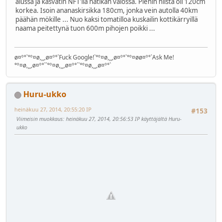
alussa ja kasvatin NFT'llä natikan valossa. Pienin niistä oli 120cm
korkea. Isoin ananaskirsikka 180cm, jonka vein autolla 40km
päähän mökille ... Nuo kaksi tomatilloa kuskailin kottikärryillä
naama peitettynä tuon 600m pihojen poikki ...
ø¤º°`°º¤ø,¸¸,ø¤º°`Fuck Google!`°º¤ø,¸¸,ø¤º°`°º¤øø¤º°`Ask Me!
°º¤ø,¸¸,ø¤º°``°º¤ø,¸¸,ø¤º°``°º¤ø,¸¸,ø¤º°`
Huru-ukko
heinäkuu 27, 2014, 20:55:20 IP
#153
Viimeisin muokkaus
: heinäkuu 27, 2014, 20:56:53 IP käyttäjältä Huru-
ukko