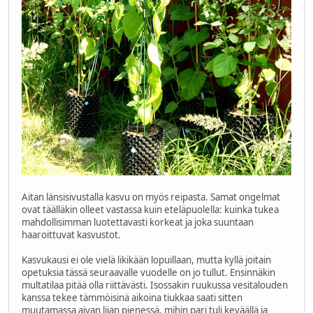
Aitan länsisivustalla kasvu on myös reipasta. Samat ongelmat
ovat täälläkin olleet vastassa kuin eteläpuolella: kuinka tukea
mahdollisimman luotettavasti korkeat ja joka suuntaan
haaroittuvat kasvustot.
Kasvukausi ei ole vielä likikään lopuillaan, mutta kyllä joitain
opetuksia tässä seuraavalle vuodelle on jo tullut. Ensinnäkin
multatilaa pitää olla riittävästi. Isossakin ruukussa vesitalouden
kanssa tekee tämmöisinä aikoina tiukkaa saati sitten
muutamassa aivan liian pienessä, mihin pari tuli keväällä ja