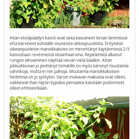
Aitan eteläpäädyn kasvit ovat sekä kasvaneet kesän lämmössä
että kärsineet kohdalle osuneista ukkospuuskista. Erityisesti
oikeanpuoleisin mansikkakoiso on menettänyt käytännössä 2/3
kasvustaan revenneinä oksanhaaroina. Repeämistä alkanut
rungon lahoaminen näyttää vievän vielä lisääkin. Aitan
pikkuikkunan jo peittänyt tomatillo on myös kärsinyt muutamia
vahinkoja, mutta ei niin pahoja. Muutamia mansikkakoison
hedelmiä on jo syötykin. Varsin mukavan makuisia ovat olleet,
vaikkeivat ihan täysin kypsiksi pensaista itsestään pudonneet
olleet ehtineetkään.