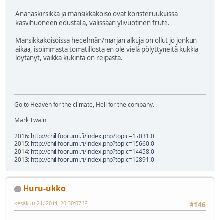
Ananaskirsikka ja mansikkakoiso ovat koristeruukuissa
kasvihuoneen edustalla, välissään ylivuotinen frute.
Mansikkakoisoissa hedelmän/marjan alkuja on ollut jo jonkun
aikaa, isoimmasta tomatillosta en ole vielä pölyttyneitä kukkia
löytänyt, vaikka kukinta on reipasta.
Go to Heaven for the climate, Hell for the company.
Mark Twain
2016:
http://chilifoorumi.fi/index.php?topic=17031.0
2015:
http://chilifoorumi.fi/index.php?topic=15660.0
2014:
http://chilifoorumi.fi/index.php?topic=14458.0
2013:
http://chilifoorumi.fi/index.php?topic=12891.0
Huru-ukko
kesäkuu 21, 2014, 20:30:07 IP
#146