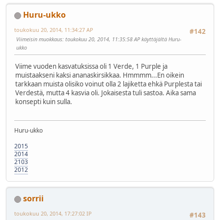
Huru-ukko
toukokuu 20, 2014, 11:34:27 AP
#142
Viimeisin muokkaus
: toukokuu 20, 2014, 11:35:58 AP käyttäjältä Huru-
ukko
Viime vuoden kasvatuksissa oli 1 Verde, 1 Purple ja
muistaakseni kaksi ananaskirsikkaa. Hmmmm...En oikein
tarkkaan muista olisiko voinut olla 2 lajiketta ehkä Purplesta tai
Verdestä, mutta 4 kasvia oli. Jokaisesta tuli sastoa. Aika sama
konsepti kuin sulla.
Huru-ukko
2015
2014
2103
2012
sorrii
toukokuu 20, 2014, 17:27:02 IP
#143