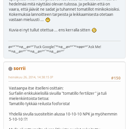
hedelmää mitä näyttäisi olevan tulossa. Ja pelkään että on
vaara, että jäävät ne sadat ja tuhannet tomatillot minikokoisiksi.
Kokemuksia lannoitteen tarpeista ja leikkaamisesta otetaan
vastaan mieluusti ...
Kuvia ei nyt tullut otettua ... ens kerralla sitten
ø¤º°`°º¤ø,¸¸,ø¤º°`Fuck Google!`°º¤ø,¸¸,ø¤º°`°º¤øø¤º°`Ask Me!
°º¤ø,¸¸,ø¤º°``°º¤ø,¸¸,ø¤º°``°º¤ø,¸¸,ø¤º°`
sorrii
heinäkuu 26, 2014, 14:38:15 IP
#150
Vastaanpa itse itselleni osittain:
Surfailin enkkukielisillä sivuilla "tomatillo fertilizer" ja tuli
mielenkiintoista tietoa:
Tamatillo tykkää reilusta fosforista!
Yhdellä sivulla suositeltiin alussa 10-10-10 NPK ja myöhemmin
5-10-10 !?!