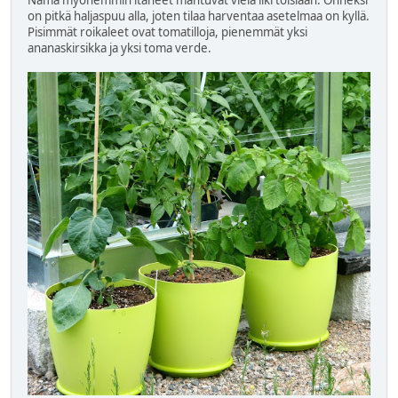
on pitkä haljaspuu alla, joten tilaa harventaa asetelmaa on kyllä.
Pisimmät roikaleet ovat tomatilloja, pienemmät yksi
ananaskirsikka ja yksi toma verde.