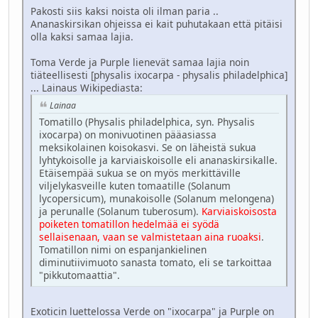
Pakosti siis kaksi noista oli ilman paria ..
Ananaskirsikan ohjeissa ei kait puhutakaan että pitäisi
olla kaksi samaa lajia.
Toma Verde ja Purple lienevät samaa lajia noin
tiäteellisesti [physalis ixocarpa - physalis philadelphica]
... Lainaus Wikipediasta:
Lainaa
Tomatillo (Physalis philadelphica, syn. Physalis
ixocarpa) on monivuotinen pääasiassa
meksikolainen koisokasvi. Se on läheistä sukua
lyhtykoisolle ja karviaiskoisolle eli ananaskirsikalle.
Etäisempää sukua se on myös merkittäville
viljelykasveille kuten tomaatille (Solanum
lycopersicum), munakoisolle (Solanum melongena)
ja perunalle (Solanum tuberosum).
Karviaiskoisosta
poiketen tomatillon hedelmää ei syödä
sellaisenaan, vaan se valmistetaan aina ruoaksi
.
Tomatillon nimi on espanjankielinen
diminutiivimuoto sanasta tomato, eli se tarkoittaa
"pikkutomaattia".
Exoticin luettelossa Verde on "ixocarpa" ja Purple on