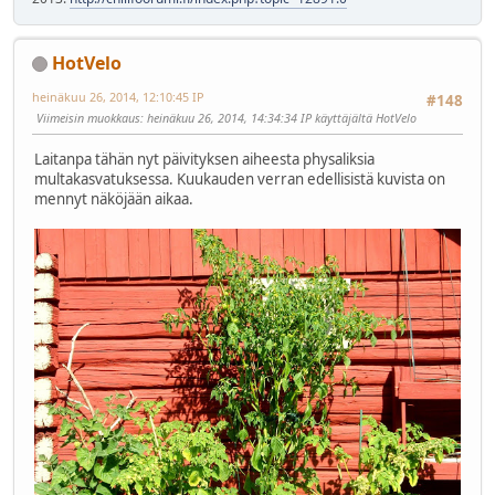
HotVelo
heinäkuu 26, 2014, 12:10:45 IP
#148
Viimeisin muokkaus
: heinäkuu 26, 2014, 14:34:34 IP käyttäjältä HotVelo
Laitanpa tähän nyt päivityksen aiheesta physaliksia
multakasvatuksessa. Kuukauden verran edellisistä kuvista on
mennyt näköjään aikaa.