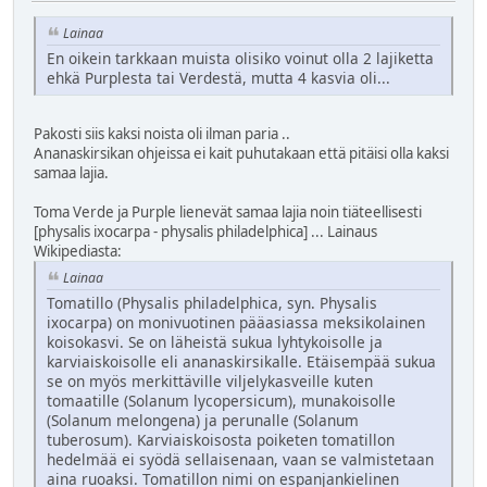
Lainaa
En oikein tarkkaan muista olisiko voinut olla 2 lajiketta
ehkä Purplesta tai Verdestä, mutta 4 kasvia oli...
Pakosti siis kaksi noista oli ilman paria ..
Ananaskirsikan ohjeissa ei kait puhutakaan että pitäisi olla kaksi
samaa lajia.
Toma Verde ja Purple lienevät samaa lajia noin tiäteellisesti
[physalis ixocarpa - physalis philadelphica] ... Lainaus
Wikipediasta:
Lainaa
Tomatillo (Physalis philadelphica, syn. Physalis
ixocarpa) on monivuotinen pääasiassa meksikolainen
koisokasvi. Se on läheistä sukua lyhtykoisolle ja
karviaiskoisolle eli ananaskirsikalle. Etäisempää sukua
se on myös merkittäville viljelykasveille kuten
tomaatille (Solanum lycopersicum), munakoisolle
(Solanum melongena) ja perunalle (Solanum
tuberosum). Karviaiskoisosta poiketen tomatillon
hedelmää ei syödä sellaisenaan, vaan se valmistetaan
aina ruoaksi. Tomatillon nimi on espanjankielinen