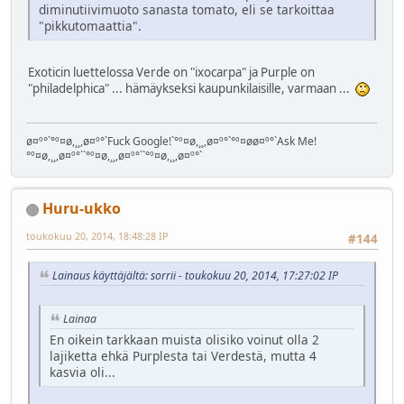
diminutiivimuoto sanasta tomato, eli se tarkoittaa
"pikkutomaattia".
Exoticin luettelossa Verde on "ixocarpa" ja Purple on
"philadelphica" ... hämäykseksi kaupunkilaisille, varmaan ...
ø¤º°`°º¤ø,¸¸,ø¤º°`Fuck Google!`°º¤ø,¸¸,ø¤º°`°º¤øø¤º°`Ask Me!
°º¤ø,¸¸,ø¤º°``°º¤ø,¸¸,ø¤º°``°º¤ø,¸¸,ø¤º°`
Huru-ukko
toukokuu 20, 2014, 18:48:28 IP
#144
Lainaus käyttäjältä: sorrii - toukokuu 20, 2014, 17:27:02 IP
Lainaa
En oikein tarkkaan muista olisiko voinut olla 2
lajiketta ehkä Purplesta tai Verdestä, mutta 4
kasvia oli...