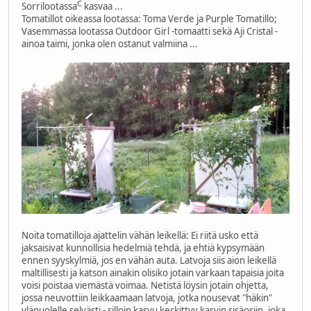
C
Sorrilootassa
kasvaa ...
Tomatillot oikeassa lootassa: Toma Verde ja Purple Tomatillo;
Vasemmassa lootassa Outdoor Girl -tomaatti sekä Aji Cristal -
ainoa taimi, jonka olen ostanut valmiina ...
Noita tomatilloja ajattelin vähän leikellä: Ei riitä usko että
jaksaisivat kunnollisia hedelmiä tehdä, ja ehtiä kypsymään
ennen syyskylmiä, jos en vähän auta. Latvoja siis aion leikellä
maltillisesti ja katson ainakin olisiko jotain varkaan tapaisia joita
voisi poistaa viemästä voimaa. Netistä löysin jotain ohjetta,
jossa neuvottiin leikkaamaan latvoja, jotka nousevat "häkin"
yläpuolelle selvästi - silloin kasvu keskittyy kasvin sisäosiin, joka