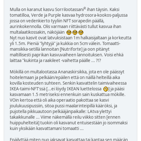
R
Mulla on karanut kasvu Sorrilootassani
ihan täysin. Kaksi
tomatilloa, Verde ja Purple kasvaa hydrosora-kookos-paljussa
jossa on vedenkierto tyyliin NFT sorapedin päällä,
aurinkokennolla. Olis varmaan riittävästi tullut kasvua ihan
multalaatikossakin, näköjään
Nyt nuo kasvit ovat latvuksistaan 1m halkaisijaltaan ja korkeutta
yli 1.5m. Pieniä "lyhtyjä" ja kukkia on 5cm välein. Tomaatti-
mansikka-setillä lannoitan [Nutriforte] ja oon pitänyt
maltillisesti paprikan kasvuvaiheen lannoituksen. Voisi ehkä
laittaa "kukinta ja raakileet -vaihetta päälle ... ?!?
Mökillä on multalootassa Ananaskirsikka, jota en ole päässyt
hoitelemaan ja pelkään/epäilen että on näillä helteillä aika
kovilla kosteuden suhteen. Senkin kasvattelin taimivaiheessa
IKEA-taimi-NFT'ssä [...ei löydy IKEAN luettelossa
] ja pääsi
kasvamaan 1.5 metriseksi ennenkuin sain kuskattua mökille.
VOin kertoa että oli aika operaatio pakottaa se kasvi
joulukuusipussiin, sitoa pussi maalarinteipillä kääröksi, ja
pujotella pikkuautoon pelkääjänpaikalle: LAtva ylettyi
takaikkunalle ... Viime näkemällä reilu viikko sitten [ennen
huippuhelteitä] tuokin oli kasvanut entuisestään jo isommaksi
kuin yksikään kasvattamani tomaatti ...
Epäilyttää miten nuo jaksavat kasvattaa tai kantaa sen määrän