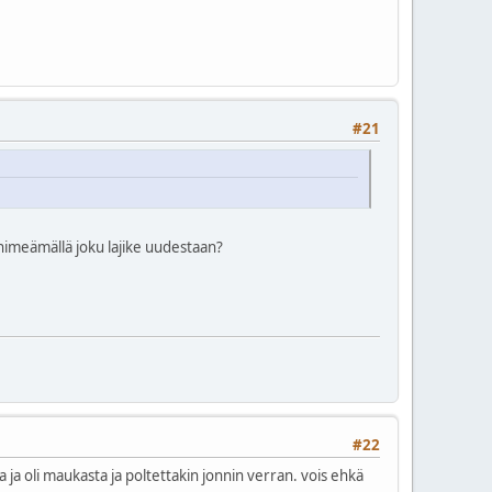
#21
 nimeämällä joku lajike uudestaan?
#22
a ja oli maukasta ja poltettakin jonnin verran. vois ehkä