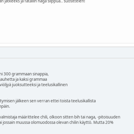
 jatkeeks ja fataliin naga silppua.. suosittelen!
eni 300 grammaan sinappia,
jauhetta ja kaksi grammaa
iöljyä juoksutteeksi ja teelusikallinen
tymisen jälkeen sen verran ettei toista teelusikallista
npäin.
almistaja määrittelee chili, olkoon sitten bih tai naga, -pitoisuuden
ai jossain muussa olomuodossa olevan chilin käyttö. Mutta 20%