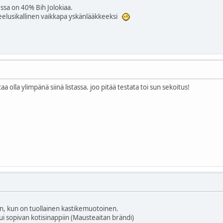
essa on 40% Bih Jolokiaa.
-teelusikallinen vaikkapa yskänlääkkeeksi
aa olla ylimpänä siinä listassa. joo pitää testata toi sun sekoitus!
in, kun on tuollainen kastikemuotoinen.
i sopivan kotisinappiin (Mausteaitan brändi)