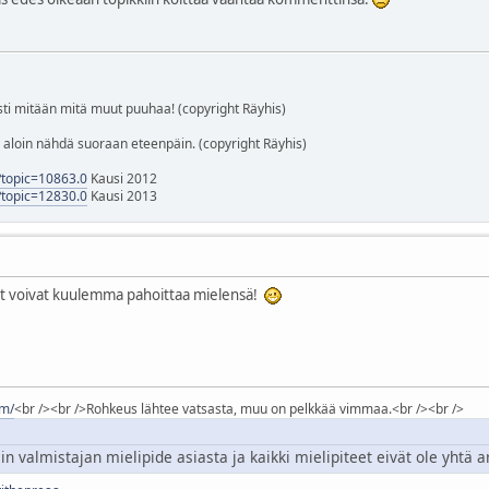
i mitään mitä muut puuhaa! (copyright Räyhis)
tä aloin nähdä suoraan eteenpäin. (copyright Räyhis)
p?topic=10863.0
Kausi 2012
p?topic=12830.0
Kausi 2013
otkut voivat kuulemma pahoittaa mielensä!
om/
<br /><br />Rohkeus lähtee vatsasta, muu on pelkkää vimmaa.<br /><br />
 valmistajan mielipide asiasta ja kaikki mielipiteet eivät ole yhtä ar