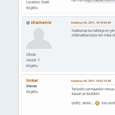
<br><br>
https://twitter.com/Y
Location: Stadi
Kirjattu
shamanix
kesäkuu 05, 2011, 10:18:04 AP
makkaraa tai nakkeja en ylee
chilimakkaroista niin mikä oli
Zibula
Viestit: 7
Kirjattu
linker
kesäkuu 05, 2011, 10:47:14 AP
Vieras
Tarkoitti varmaankin minua 
Kirjattu
Kauan se kestikin!
(edit): ainiin...
tuo unoh