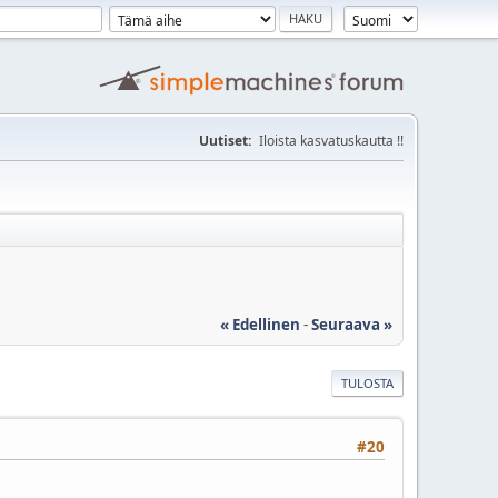
Uutiset:
Iloista kasvatuskautta !!
« Edellinen
-
Seuraava »
TULOSTA
#20