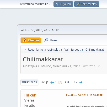
Tervetuloa foorumille
.
Kirjaudu
Rekisteröidy
elokuu 06, 2026, 20:36:16 IP
Etusivu
Haku
Ruoanlaitto ja ravintolat
Valmisruoat
Chilimakkarat
►
►
►
Chilimakkarat
Aloittaja Aji Inferno, toukokuu 21, 2011, 20:12:11 IP
1
3
4
...
12
Sivuja
2
SIIRRY ALAS
linker
kesäkuu 04, 2011, 13:58:46 IP
Vieras
Kirjattu
Minkä kokoinen sinapppipul