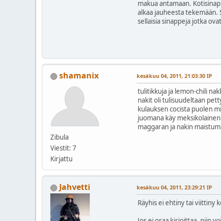
makua antamaan. Kotisinappi o
alkaa jauheesta tekemään. 
sellaisia sinappeja jotka ova
shamanix
kesäkuu 04, 2011, 21:03:30 IP
tulitikkuja ja lemon-chili na
nakit oli tulisuudeltaan pet
kulauksen cocista puolen m
juomana käy meksikolainen 
maggaran ja nakin maistu
Zibula
Viestit: 7
Kirjattu
Jahvetti
kesäkuu 04, 2011, 23:29:21 IP
Räyhis ei ehtiny tai viittin
Jos ei osaa kirjoittaa, niin