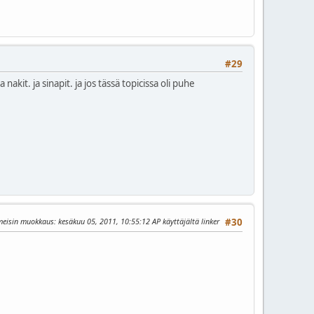
#29
kit. ja sinapit. ja jos tässä topicissa oli puhe
meisin muokkaus
: kesäkuu 05, 2011, 10:55:12 AP käyttäjältä linker
#30