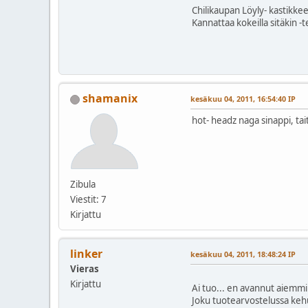
Chilikaupan Löyly- kastikke
Kannattaa kokeilla sitäkin 
shamanix
kesäkuu 04, 2011, 16:54:40 IP
hot- headz naga sinappi, tait
Zibula
Viestit: 7
Kirjattu
linker
kesäkuu 04, 2011, 18:48:24 IP
Vieras
Kirjattu
Ai tuo... en avannut aiemm
Joku tuotearvostelussa kehu