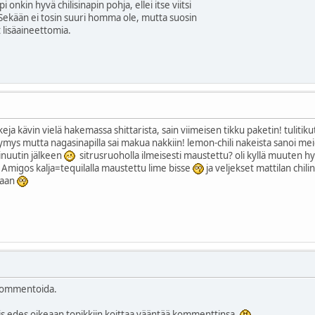
nkin hyvä chilisinapin pohja, ellei itse viitsi
Sekään ei tosin suuri homma ole, mutta suosin
t lisäaineettomia.
kkeja kävin vielä hakemassa shittarista, sain viimeisen tikku paketin! tulitiku
tymys mutta nagasinapilla sai makua nakkiin! lemon-chili nakeista sanoi mei
inuutin jälkeen
sitrusruoholla ilmeisesti maustettu? oli kyllä muuten hyv
Amigos kalja=tequilalla maustettu lime bisse
ja veljekset mattilan chili
maan
y kommentoida.
 vois edes oikeaan topikkiin koittaa vääntää kommenttinsa.