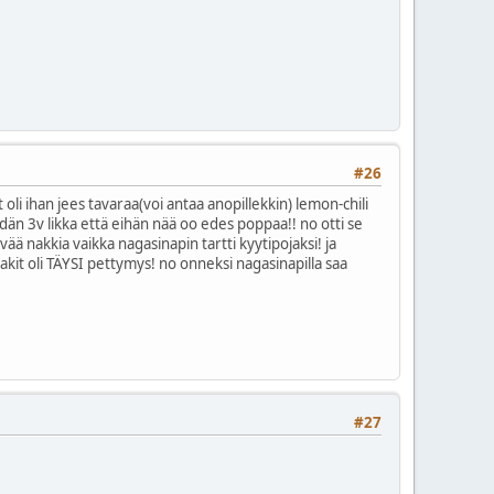
#26
t oli ihan jees tavaraa(voi antaa anopillekkin) lemon-chili
dän 3v likka että eihän nää oo edes poppaa!! no otti se
ää nakkia vaikka nagasinapin tartti kyytipojaksi! ja
nakit oli TÄYSI pettymys! no onneksi nagasinapilla saa
#27