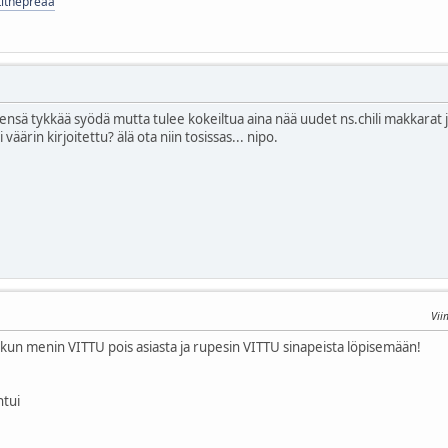
rtithepreaa
nsä tykkää syödä mutta tulee kokeiltua aina nää uudet ns.chili makkarat ja na
 väärin kirjoitettu? älä ota niin tosissas... nipo.
Vii
kun menin VITTU pois asiasta ja rupesin VITTU sinapeista löpisemään!
tui