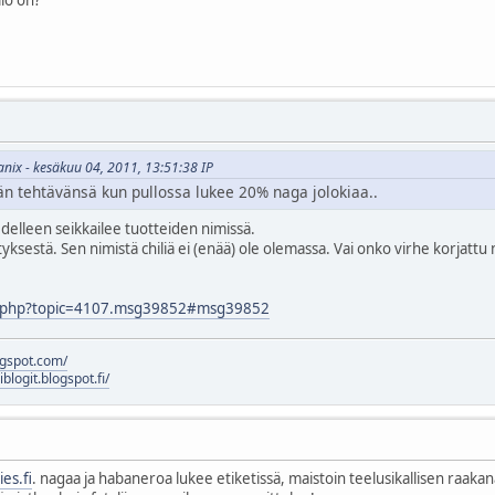
anix - kesäkuu 04, 2011, 13:51:38 IP
evän tehtävänsä kun pullossa lukee 20% naga jolokiaa..
delleen seikkailee tuotteiden nimissä.
yksestä. Sen nimistä chiliä ei (enää) ole olemassa. Vai onko virhe korjattu
ndex.php?topic=4107.msg39852#msg39852
logspot.com/
liblogit.blogspot.fi/
es.fi
. nagaa ja habaneroa lukee etiketissä, maistoin teelusikallisen raakan