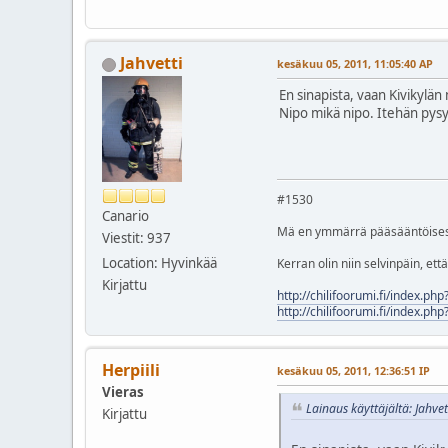
Jahvetti
kesäkuu 05, 2011, 11:05:40 AP
En sinapista, vaan Kivikylä
Nipo mikä nipo. Itehän pysy
#1530
Canario
Mä en ymmärrä pääsääntöisest
Viestit: 937
Location: Hyvinkää
Kerran olin niin selvinpäin, et
Kirjattu
http://chilifoorumi.fi/index.ph
http://chilifoorumi.fi/index.ph
Herpiili
kesäkuu 05, 2011, 12:36:51 IP
Vieras
Lainaus käyttäjältä: Jahve
Kirjattu