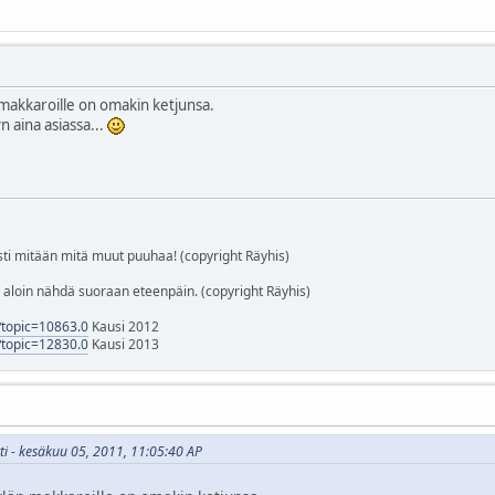
n makkaroille on omakin ketjunsa.
n aina asiassa...
i mitään mitä muut puuhaa! (copyright Räyhis)
tä aloin nähdä suoraan eteenpäin. (copyright Räyhis)
p?topic=10863.0
Kausi 2012
p?topic=12830.0
Kausi 2013
tti - kesäkuu 05, 2011, 11:05:40 AP