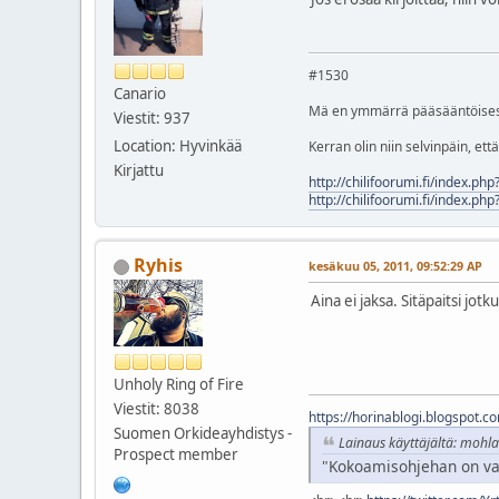
#1530
Canario
Mä en ymmärrä pääsääntöisest
Viestit: 937
Location: Hyvinkää
Kerran olin niin selvinpäin, et
Kirjattu
http://chilifoorumi.fi/index.ph
http://chilifoorumi.fi/index.ph
Ryhis
kesäkuu 05, 2011, 09:52:29 AP
Aina ei jaksa. Sitäpaitsi j
Unholy Ring of Fire
Viestit: 8038
https://horinablogi.blogspot.c
Suomen Orkideayhdistys -
Lainaus käyttäjältä: mohla
Prospect member
"Kokoamisohjehan on vain