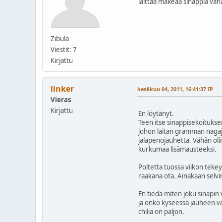
laittaa makeaa sinappia vähän
Zibula
Viestit: 7
Kirjattu
linker
kesäkuu 04, 2011, 16:41:37 IP
Vieras
Kirjattu
En löytänyt.
Teen itse sinappisekoituks
johon laitan gramman naga
jalapenojauhetta. Vähän oliiv
kurkumaa lisämausteeksi.
Poltetta tuossa viikon tekey
raakana ota. Ainakaan selvi
En tiedä miten joku sinapin v
ja onko kyseessä jauheen v
chiliä on paljon.