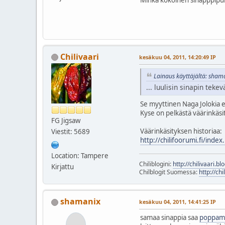
Chilivaari
kesäkuu 04, 2011, 14:20:49 IP
Lainaus käyttäjältä: sham
... luulisin sinapin tek
Se myyttinen Naga Jolokia e
Kyse on pelkästä väärinkäsit
FG Jigsaw
Väärinkäsityksen historiaa:
Viestit: 5689
http://chilifoorumi.fi/i
Location: Tampere
Chiliblogini:
http://chilivaari.b
Kirjattu
Chilblogit Suomessa:
http://chi
shamanix
kesäkuu 04, 2011, 14:41:25 IP
samaa sinappia saa
poppami