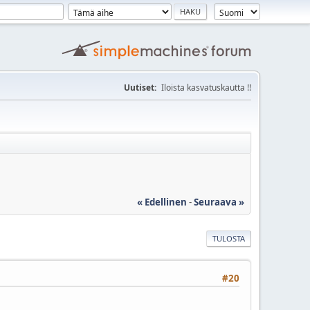
Uutiset:
Iloista kasvatuskautta !!
« Edellinen
-
Seuraava »
TULOSTA
#20