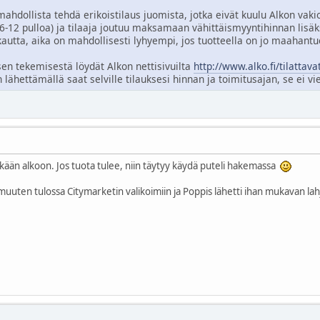
dollista tehdä erikoistilaus juomista, jotka eivät kuulu Alkon vakio-
 6-12 pulloa) ja tilaaja joutuu maksamaan vähittäismyyntihinnan lisäk
kautta, aika on mahdollisesti lyhyempi, jos tuotteella on jo maahant
ksen tekemisestä löydät Alkon nettisivuilta
http://www.alko.fi/tilattava
 lähettämällä saat selville tilauksesi hinnan ja toimitusajan, se ei vi
kään alkoon. Jos tuota tulee, niin täytyy käydä puteli hakemassa
uten tulossa Citymarketin valikoimiin ja Poppis lähetti ihan mukavan lah