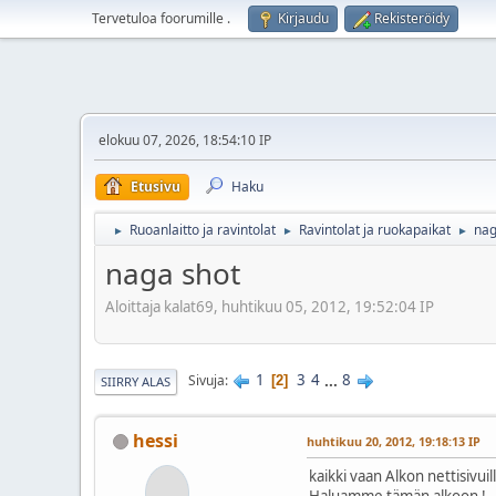
Tervetuloa foorumille
.
Kirjaudu
Rekisteröidy
elokuu 07, 2026, 18:54:10 IP
Etusivu
Haku
Ruoanlaitto ja ravintolat
Ravintolat ja ruokapaikat
nag
►
►
►
naga shot
Aloittaja kalat69, huhtikuu 05, 2012, 19:52:04 IP
1
3
4
...
8
Sivuja
2
SIIRRY ALAS
hessi
huhtikuu 20, 2012, 19:18:13 IP
kaikki vaan Alkon nettisivui
Haluamme tämän alkoon !