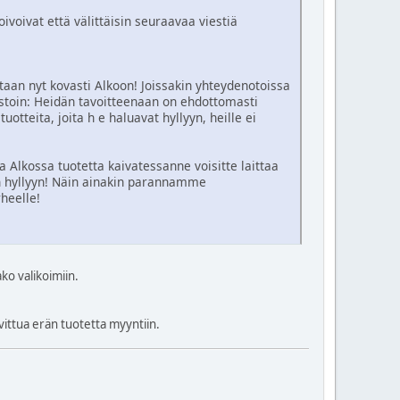
toivoivat että välittäisin seuraavaa viestiä
aan nyt kovasti Alkoon! Joissakin yhteydenotoissa
vastoin: Heidän tavoitteenaan on ehdottomasti
otteita, joita h e haluavat hyllyyn, heille ei
a Alkossa tuotetta kaivatessanne voisitte laittaa
kon hyllyyn! Näin ainakin parannamme
heelle!
ko valikoimiin.
ovittua erän tuotetta myyntiin.