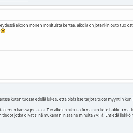
hteydessä alkoon monen monituista kertaa, alkolla on jotenkin outo tuo ostop
n
nssa kuten tuossa edellä lukee, että pitäs itse tarjota tuota myyntiin kun l
tä kenen kanssa jne asioi. Tuo alkokin aika iso firma niin tieto hukkuu ma
 tiedot jotka olivat siinä mukana niin saa ne minulta YV:llä. Entiedä liekkö 