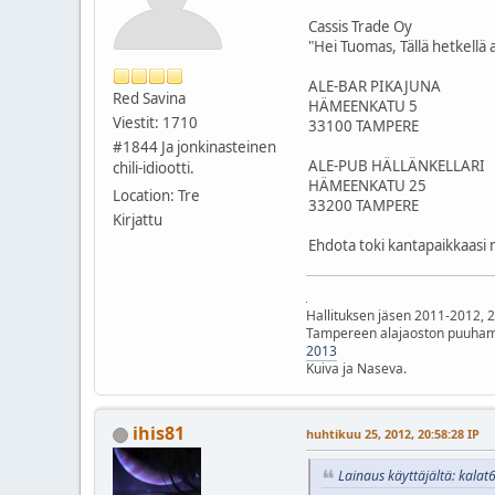
Cassis Trade Oy
"Hei Tuomas, Tällä hetkellä
ALE-BAR PIKAJUNA
Red Savina
HÄMEENKATU 5
Viestit: 1710
33100 TAMPERE
#1844 Ja jonkinasteinen
ALE-PUB HÄLLÄNKELLARI
chili-idiootti.
HÄMEENKATU 25
Location: Tre
33200 TAMPERE
Kirjattu
Ehdota toki kantapaikkaasi 
Hallituksen jäsen 2011-2012, 
Tampereen alajaoston puuham
2013
Kuiva ja Naseva.
ihis81
huhtikuu 25, 2012, 20:58:28 IP
Lainaus käyttäjältä: kalat