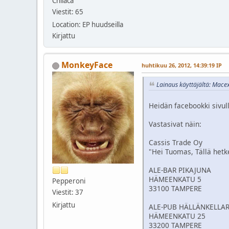
Chilaca
Viestit: 65
Location: EP huudseilla
Kirjattu
MonkeyFace
huhtikuu 26, 2012, 14:39:19 IP
Lainaus käyttäjältä: Mace
Heidän facebookki sivull
Vastasivat näin:
Cassis Trade Oy
"Hei Tuomas, Tällä hetk
ALE-BAR PIKAJUNA
HÄMEENKATU 5
Pepperoni
33100 TAMPERE
Viestit: 37
Kirjattu
ALE-PUB HÄLLÄNKELLAR
HÄMEENKATU 25
33200 TAMPERE