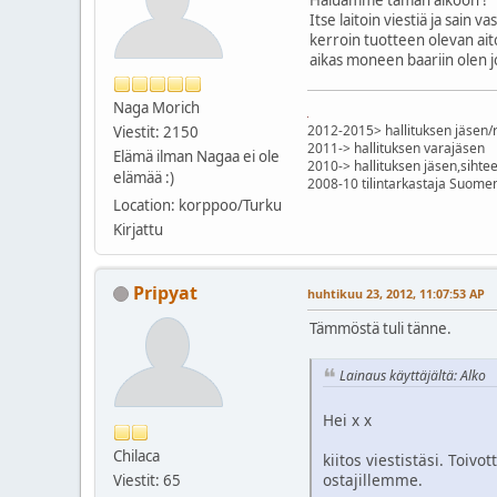
Itse laitoin viestiä ja sain v
kerroin tuotteen olevan ait
aikas moneen baariin olen jo
Naga Morich
2012-2015> hallituksen jäsen/
Viestit: 2150
2011-> hallituksen varajäsen
Elämä ilman Nagaa ei ole
2010-> hallituksen jäsen,sihtee
elämää :)
2008-10 tilintarkastaja Suomen
Location: korppoo/Turku
Kirjattu
Pripyat
huhtikuu 23, 2012, 11:07:53 AP
Tämmöstä tuli tänne.
Lainaus käyttäjältä: Alko
Hei x x
Chilaca
kiitos viestistäsi. Toi
ostajillemme.
Viestit: 65