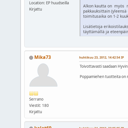
Location: EP huudseilla
Alkon kautta on myös mah
Kirjattu
pakkauksittain (yleensä
toimitusaika on 1-2 kuu
Lisätietoja erikoistilau
täyttämällä ja eteenpäin
Mika73
huhtikuu 23, 2012, 14:42:54 IP
Toivottavasti saadaan Hyvin
Poppamiehen tuotteita on mu
Serrano
Viestit: 180
Kirjattu