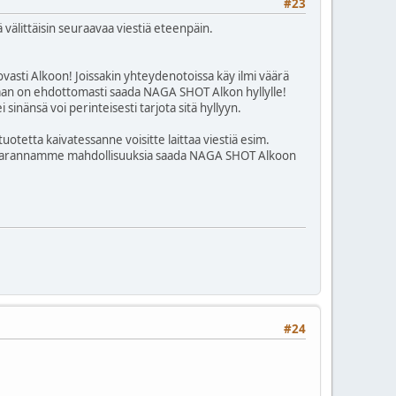
#23
tä välittäisin seuraavaa viestiä eteenpäin.
vasti Alkoon! Joissakin yhteydenotoissa käy ilmi väärä
eenaan on ehdottomasti saada NAGA SHOT Alkon hyllylle!
i sinänsä voi perinteisesti tarjota sitä hyllyyn.
uotetta kaivatessanne voisitte laittaa viestiä esim.
akin parannamme mahdollisuuksia saada NAGA SHOT Alkoon
#24