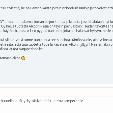
ullut viestiä, he haluavat oikaista joitain virheellisiä luuloja ja toivoivat et
 on saanut uskomattoman paljon kehuja ja kiitosta ja sitä halutaan nyt ko
rade Oy halua tuotetta Alkoon – asia on täysin päinvastoin: Heidän tavoitt
 käytäntö, jossa A l k o pyytää tuotteita, joita h e haluavat hyllyyn, heille e
ttä Alko ei vielä tunne tuotetta ja sen suosiota. Tämän vuoksi aina Alkossa t
stiä siitä, että tätä tuotetta todella kaivataan Alkon hyllyyn! Näin ain
ollista jatkoa Nagaperheelle!
ittamaan alkoa
huutelin, että tyrkyttäisivät tätä tuotetta Tampereelle.