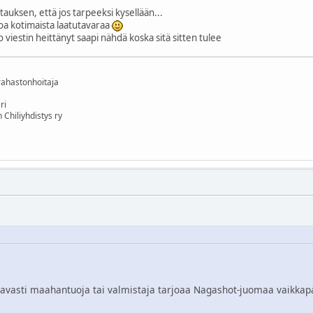
astauksen, että jos tarpeeksi kysellään...
oa kotimaista laatutavaraa
 viestin heittänyt saapi nähdä koska sitä sitten tulee
rahastonhoitaja
ri
 Chiliyhdistys ry
vottavasti maahantuoja tai valmistaja tarjoaa Nagashot-juomaa vaikk