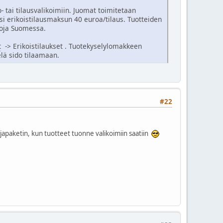
 tai tilausvalikoimiin. Juomat toimitetaan
si erikoistilausmaksun 40 euroa/tilaus. Tuotteiden
uoja Suomessa.
t
-> Erikoistilaukset . Tuotekyselylomakkeen
elä sido tilaamaan.
#22
japaketin, kun tuotteet tuonne valikoimiin saatiin