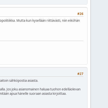
#26
olitiikka. Mutta kun kysellään riittävästi, niin eiköhän
#27
aitoin sähköpostia asiasta.
tkalla. Jos joku asianomainen haluaa tuohon edelläolevan
mitään apua hänelle suoraan asiasta kirjoittaa.