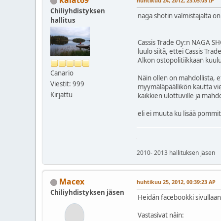
kalat69
huhtikuu 24, 2012, 23:05:05 IP
Chiliyhdistyksen
naga shotin valmistajalta on t
hallitus
Cassis Trade Oy:n NAGA SHOT
luulo siitä, ettei Cassis T
Alkon ostopolitiikkaan kuuluu
Canario
Näin ollen on mahdollista, e
Viestit: 999
myymäläpäällikön kautta vie
Kirjattu
kaikkien ulottuville ja mahd
eli ei muuta ku lisää pomm
2010- 2013 hallituksen jäsen
Macex
huhtikuu 25, 2012, 00:39:23 AP
Chiliyhdistyksen jäsen
Heidän facebookki sivullaan 
Vastasivat näin: