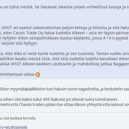
 on tullut viestiä, he haluavat oikaista joitain virheellisiä luuloja ja 
SHOT on saanut uskomattoman paljon kehuja ja kiitosta ja sitä halut
tä, ettei Cassis Trade Oy halua tuotetta Alkoon – asia on täysin päin
llylle! Alkon ostopolitiikkaan kuuluu käytäntö, jossa A l k o pyytää tu
 tarjota sitä hyllyyn.
a, että Alko ei vielä tunne tuotetta ja sen suosiota. Tämän vuoksi ain
llikön kautta viestiä siitä, että tätä tuotetta todella kaivataan Al
AGA SHOT Alkoon kaikkien ulottuville ja mahdollista jatkoa Nagaper
pommittamaan alkoa
Alkon myymäläpäällikköön kun halusin tuota nagashottia, ja tiedustelin saa
siihen olisi lisäksi tullut 40€ lisäkulut jos olisivat tuota toimittaneet.
mieltä että Chassis traden pitäisi itse ottaa Alkoon yhteyttä että saisivat s
a sitä kaikkea kerralla-
h?v=MLWSb6h6ltk