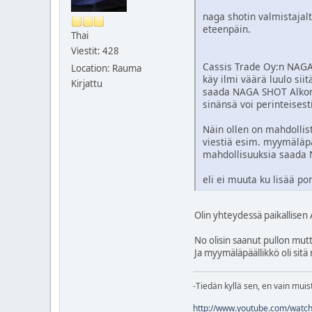
naga shotin valmistajalta
eteenpäin.
Thai
Viestit: 428
Cassis Trade Oy:n NAGA 
Location: Rauma
käy ilmi väärä luulo sii
Kirjattu
saada NAGA SHOT Alkon hy
sinänsä voi perinteisesti
Näin ollen on mahdollist
viestiä esim. myymäläpää
mahdollisuuksia saada N
eli ei muuta ku lisää 
Olin yhteydessä paikallisen 
No olisin saanut pullon mutta 
Ja myymäläpäällikkö oli sitä 
-Tiedän kyllä sen, en vain muist
http://www.youtube.com/watc