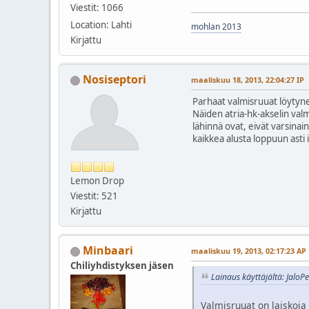
Viestit: 1066
Location: Lahti
mohlan 2013
Kirjattu
Nosiseptori
maaliskuu 18, 2013, 22:04:27 IP
Parhaat valmisruuat löytynev
Näiden atria-hk-akselin val
lähinnä ovat, eivät varsinai
kaikkea alusta loppuun asti i
Lemon Drop
Viestit: 521
Kirjattu
Minbaari
maaliskuu 19, 2013, 02:17:23 AP
Chiliyhdistyksen jäsen
Lainaus käyttäjältä: JaloP
Valmisruuat on laiskoja v