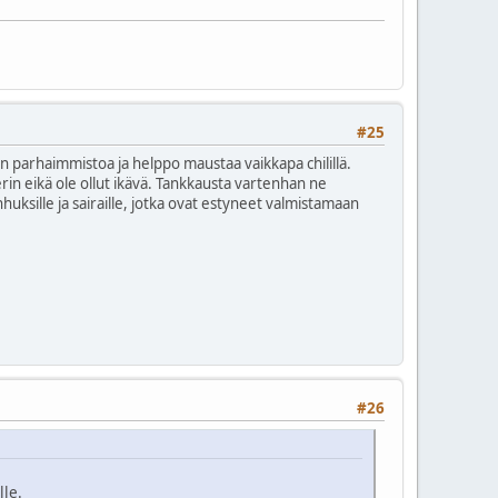
#25
en parhaimmistoa ja helppo maustaa vaikkapa chilillä.
in eikä ole ollut ikävä. Tankkausta vartenhan ne
uksille ja sairaille, jotka ovat estyneet valmistamaan
#26
lle.