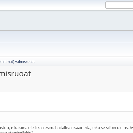
heimmat) valmisruoat
misruoat
tuu, eikä siinä ole liikaa esim. haitallisia lisäaineita, eikö se silloin ole 
vastustamisellakin?