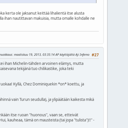
erta ole jaksanut keittää lihalientä itse alusta
i olla ihan nautittavan makuisia, mutta omalle kohdalle ne
 muokkaus
: maaliskuu 19, 2013, 03:35:14 AP käyttäjältä Aji Inferno
#27
Ehkei ihan Michelin-tähden arvoinen elämys, mutta
isevana tekijänä tuo chilikastike, joka teki
 ruokaa! Kyllä, Chez Dominiquekin *on* koettu, ja
hinnä vain Turun seudulla), ja ylipäätään kaikesta mikä
kään itse ruoan "huonous", vaan se, etteivät
, kauheaa, tämä on mausteista (tai jopa "tulista")!!" -