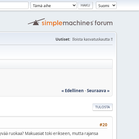
Uutiset:
Iloista kasvatuskautta !!
« Edellinen
-
Seuraava »
TULOSTA
#20
ns. hyvää ruokaa? Makuasiat toki erikseen, mutta rajansa