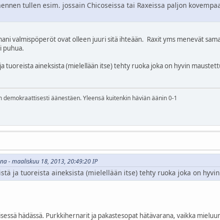
mennen tullen esim. jossain Chicoseissa tai Raxeissa paljon kovemp
ni valmispöperöt ovat olleen juuri sitä ihteään. Raxit yms menevät sam
i puhua.
 ja tuoreista aineksista (mielellään itse) tehty ruoka joka on hyvin maustett
n demokraattisesti äänestäen. Yleensä kuitenkin häviän äänin 0-1
ena - maaliskuu 18, 2013, 20:49:20 IP
vistä ja tuoreista aineksista (mielellään itse) tehty ruoka joka on hyv
sessä hädässä. Purkkihernarit ja pakastesopat hätävarana, vaikka mielu