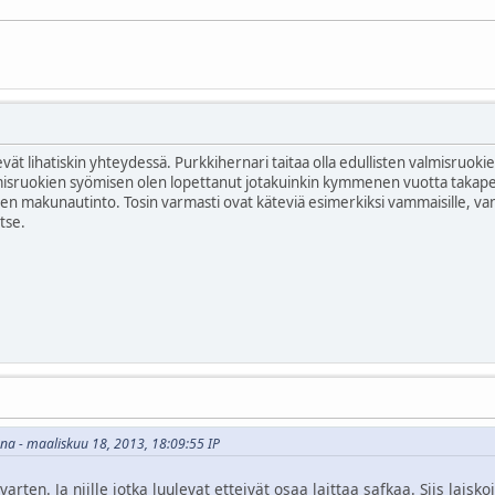
ät lihatiskin yhteydessä. Purkkihernari taitaa olla edullisten valmisruoki
misruokien syömisen olen lopettanut jotakuinkin kymmenen vuotta takaper
nen makunautinto. Tosin varmasti ovat käteviä esimerkiksi vammaisille, vanh
tse.
ena - maaliskuu 18, 2013, 18:09:55 IP
arten. Ja niille jotka luulevat etteivät osaa laittaa safkaa. Siis laiskoi