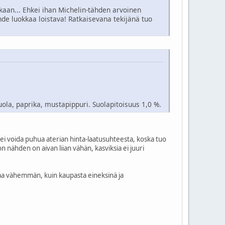
ekaan... Ehkei ihan Michelin-tähden arvoinen
de luokkaa loistava! Ratkaisevana tekijänä tuo
uola, paprika, mustapippuri. Suolapitoisuus 1,0 %.
i, ei voida puhua aterian hinta-laatusuhteesta, koska tuo
n nähden on aivan liian vähän, kasviksia ei juuri
aksaa vähemmän, kuin kaupasta eineksinä ja