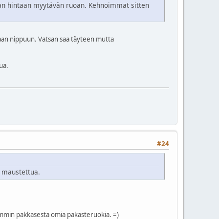
aan hintaan myytävän ruoan. Kehnoimmat sitten
aan nippuun. Vatsan saa täyteen mutta
ua.
#24
in maustettua.
ummin pakkasesta omia pakasteruokia. =)