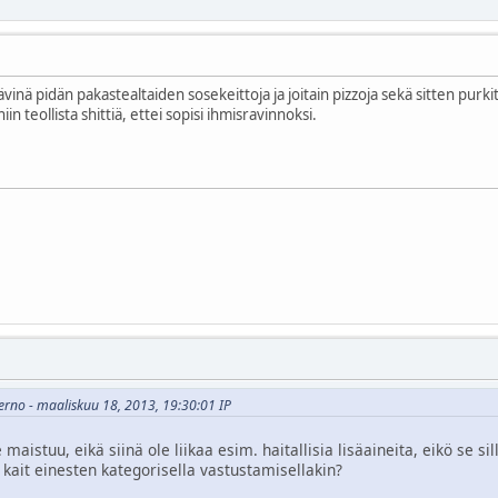
vinä pidän pakastealtaiden sosekeittoja ja joitain pizzoja sekä sitten purk
in teollista shittiä, ettei sopisi ihmisravinnoksi.
nferno - maaliskuu 18, 2013, 19:30:01 IP
maistuu, eikä siinä ole liikaa esim. haitallisia lisäaineita, eikö se s
 kait einesten kategorisella vastustamisellakin?