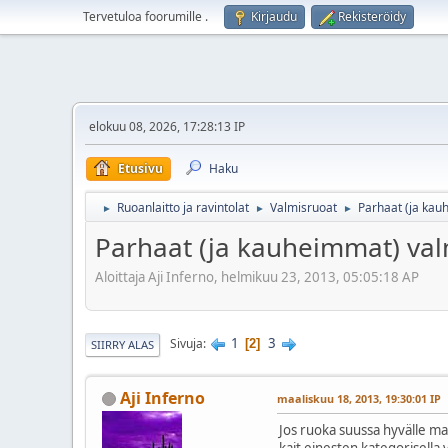
Tervetuloa foorumille
.
Kirjaudu
Rekisteröidy
elokuu 08, 2026, 17:28:13 IP
Etusivu
Haku
Ruoanlaitto ja ravintolat
Valmisruoat
Parhaat (ja kau
►
►
►
Parhaat (ja kauheimmat) val
Aloittaja Aji Inferno, helmikuu 23, 2013, 05:05:18 AP
1
3
Sivuja
2
SIIRRY ALAS
Aji Inferno
maaliskuu 18, 2013, 19:30:01 IP
Jos ruoka suussa hyvälle mais
kait einesten kategorisella 