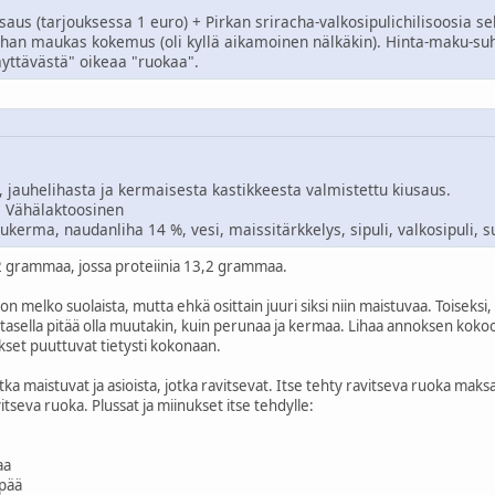
saus (tarjouksessa 1 euro) + Pirkan sriracha-valkosipulichilisoosia s
ihan maukas kokemus (oli kyllä aikamoinen nälkäkin). Hinta-maku-suh
täyttävästä" oikeaa "ruokaa".
, jauhelihasta ja kermaisesta kastikkeesta valmistettu kiusaus.
, Vähälaktoosinen
kerma, naudanliha 14 %, vesi, maissitärkkelys, sipuli, valkosipuli, s
42 grammaa, jossa proteiinia 13,2 grammaa.
 on melko suolaista, mutta ehkä osittain juuri siksi niin maistuvaa. Toiseks
 lautasella pitää olla muutakin, kuin perunaa ja kermaa. Lihaa annoksen kokoo
set puuttuvat tietysti kokonaan.
otka maistuvat ja asioista, jotka ravitsevat. Itse tehty ravitseva ruoka m
itseva ruoka. Plussat ja miinukset itse tehdylle:
aa
mpää