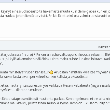
käynyt einesruokaosastolta hakemasta muuta kuin demi-glacea kun en joka k
ta ruokaa johon lientä tarvitsisi. En kiellä, etteikö osa valmisruoista vois
Viimeisin
 (tarjouksessa 1 euro) + Pirkan sriracha-valkosipulichilisoosia sekaan... 
 (oli kyllä aikamoinen nälkäkin). Hinta-maku-suhde luokkaa loistava! Ratka
".
 pientä "hifistelyä" ruoan kanssa..?
Arvostan nimittäin kyllä itse *hyvää*
la kaikenlaista aivan perkeleellisenkin kallista ja eksoottista.
 tietää, nautin yhtä suuresti myös vaikkapa Hesen Kebabeista (myynnissä lä
hyvälle*... Tilanteen mukaan.
lähes sataprosenttisesti mautonta paskaa. Sen ongelmana ei ole aina niin
ruokia maukkaiksi, pelätessään Tauno ja Tyyne Tampion + kullanmurujen "Hui