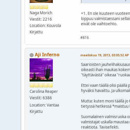
Naga Morich
+1. En ole kuuteen vuoteen 
loppuu valmistaessani sellais
Viestit: 2216
eivät ole vaihtoehto.
Location: Kouvola
Kirjattu
#816
Aji Inferno
maaliskuu 19, 2013, 03:05:52 AP
Saarioisten jauhelihakiusaus
oikeasti ihan maukas kokemus
"täyttävästä" oikeaa "ruokaa
Ettei vaan täällä olisi päällä
hyväksi havaittu. Ja ulkomail
Carolina Reaper
Viestit: 6386
Mutta: kuten moni täällä jo
Location: Vantaa
tietyssä hetkessä *maistuu 
Kirjattu
Suomalainen valmisruoka on 
valmistajat uskalla maustaa 
reaktiota. Tavisefekti.