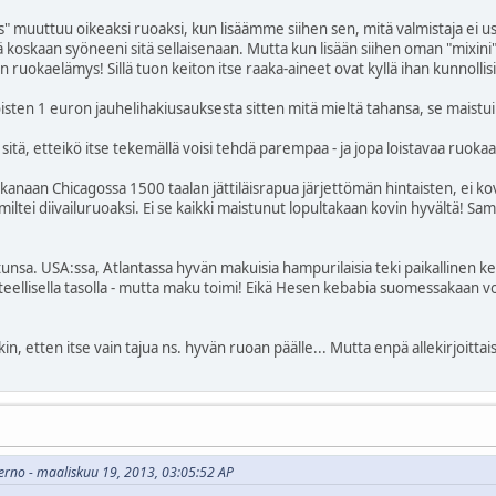
" muuttuu oikeaksi ruoaksi, kun lisäämme siihen sen, mitä valmistaja ei usk
lä koskaan syöneeni sitä sellaisenaan. Mutta kun lisään siihen oman "mixin
n ruokaelämys! Sillä tuon keiton itse raaka-aineet ovat kyllä ihan kunnollisi
oisten 1 euron jauhelihakiusauksesta sitten mitä mieltä tahansa, se maistui - 
 sitä, etteikö itse tekemällä voisi tehdä parempaa - ja jopa loistavaa ruoka
ikanaan Chicagossa 1500 taalan jättiläisrapua järjettömän hintaisten, ei ko
 miltei diivailuruoaksi. Ei se kaikki maistunut lopultakaan kovin hyvältä! S
nsa. USA:ssa, Atlantassa hyvän makuisia hampurilaisia teki paikallinen k
atteellisella tasolla - mutta maku toimi! Eikä Hesen kebabia suomessakaan voi
nkin, etten itse vain tajua ns. hyvän ruoan päälle... Mutta enpä allekirjoittai
nferno - maaliskuu 19, 2013, 03:05:52 AP