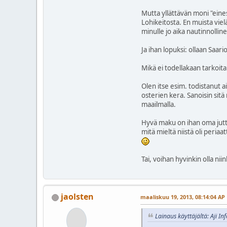
Mutta yllättävän moni "eines
Lohikeitosta. En muista vie
minulle jo aika nautinnolline
Ja ihan lopuksi: ollaan Saari
Mikä ei todellakaan tarkoita
Olen itse esim. todistanut a
osterien kera. Sanoisin sitä
maailmalla.
Hyvä maku on ihan oma juttu
mitä mieltä niistä oli peria
Tai, voihan hyvinkin olla nii
jaolsten
maaliskuu 19, 2013, 08:14:04 AP
Lainaus käyttäjältä: Aji I