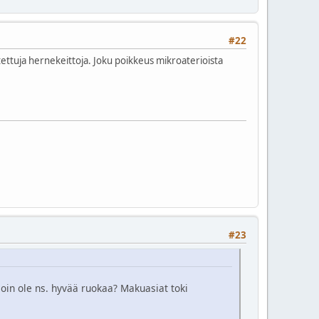
#22
itettuja hernekeittoja. Joku poikkeus mikroaterioista
#23
illoin ole ns. hyvää ruokaa? Makuasiat toki