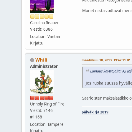
Monet niistä voittavat menn
Carolina Reaper
Viestit: 6386
Location: Vantaa
Kirjattu
Whili
maaliskuu 18, 2013, 19:42:11 IP
Administrator
Lainaus käyttäjältä: Aji I
Jos ruoka suussa hyvälle
Saarioisten maksalaatikko 
Unholy Ring of Fire
Viestit: 7146
päiväkirja 2019
#1168
Location: Tampere
Kirjattu