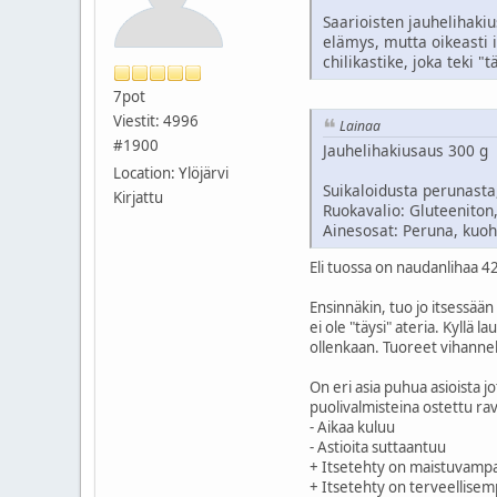
Saarioisten jauhelihakiu
elämys, mutta oikeasti 
chilikastike, joka teki "
7pot
Viestit: 4996
Lainaa
#1900
Jauhelihakiusaus 300 g
Location: Ylöjärvi
Suikaloidusta perunasta
Kirjattu
Ruokavalio: Gluteeniton
Ainesosat: Peruna, kuohu
Eli tuossa on naudanlihaa 
Ensinnäkin, tuo jo itsessään
ei ole "täysi" ateria. Kyllä
ollenkaan. Tuoreet vihannek
On eri asia puhua asioista j
puolivalmisteina ostettu rav
- Aikaa kuluu
- Astioita suttaantuu
+ Itsetehty on maistuvamp
+ Itsetehty on terveellise