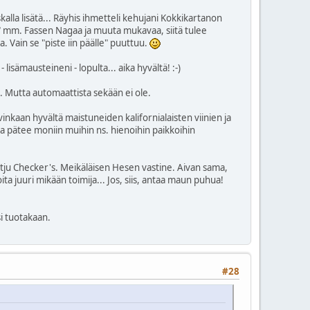
alla lisätä... Räyhis ihmetteli kehujani Kokkikartanon
i" mm. Fassen Nagaa ja muuta mukavaa, siitä tulee
a. Vain se "piste iin päälle" puuttuu.
lisämausteineni - lopulta... aika hyvältä! :-)
a. Mutta automaattista sekään ei ole.
vinkaan hyvältä maistuneiden kalifornialaisten viinien ja
ama pätee moniin muihin ns. hienoihin paikkoihin
etju Checker's. Meikäläisen Hesen vastine. Aivan sama,
ta juuri mikään toimija... Jos, siis, antaa maun puhua!
si tuotakaan.
#28