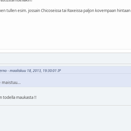
en tullen esim. jossain Chicoseissa tai Raxeissa paljon kovempaan hintaa
nferno - maaliskuu 18, 2013, 19:30:01 IP
 maistuu...
on todella maukasta !!