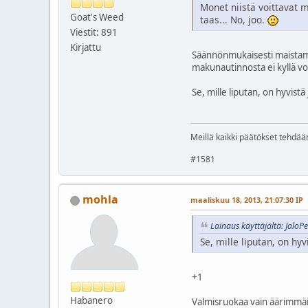
Monet niistä voittavat 
Goat's Weed
taas... No, joo.
Viestit: 891
Kirjattu
Säännönmukaisesti maistama
makunautinnosta ei kyllä vo
Se, mille liputan, on hyvistä
Meillä kaikki päätökset tehdää
#1581
mohla
maaliskuu 18, 2013, 21:07:30 IP
Lainaus käyttäjältä: JaloP
Se, mille liputan, on hy
+1
Habanero
Valmisruokaa vain äärimmäi