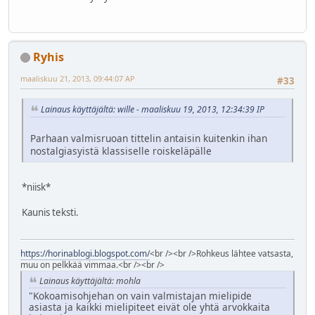
Ryhis
maaliskuu 21, 2013, 09:44:07 AP
#33
Lainaus käyttäjältä: wille - maaliskuu 19, 2013, 12:34:39 IP
Parhaan valmisruoan tittelin antaisin kuitenkin ihan
nostalgiasyistä klassiselle roiskeläpälle
*niisk*
Kaunis teksti.
https://horinablogi.blogspot.com/
<br /><br />Rohkeus lähtee vatsasta,
muu on pelkkää vimmaa.<br /><br />
Lainaus käyttäjältä: mohla
"Kokoamisohjehan on vain valmistajan mielipide
asiasta ja kaikki mielipiteet eivät ole yhtä arvokkaita