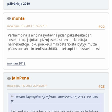
päiväkirja 2019
mohla
maaliskuu 18, 2013, 19:45:27 IP
#22
Parhaimpina ja ainoina syötävinä pidän pakastealtaiden
sosekeittoja ja joitain pizzoja sekä sitten purkitettuja
hernekeittoja. Joku poikkeus mikroaterioista löytyy, mutta
pääosa on ah niin teollista shittiä, ettei sopisi ihmisravinnoksi.
mohlan 2013
JaloPena
maaliskuu 18, 2013, 20:49:20 IP
#23
Lainaus käyttäjältä: Aji Inferno - maaliskuu 18, 2013, 19:30:01
IP
Jos ruoka suussa hyvälle maistuu, eikä siinä ole liikaa