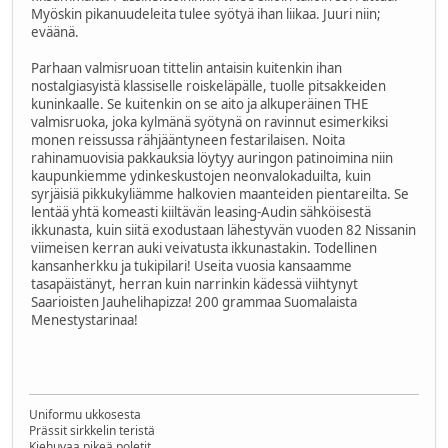
Myöskin pikanuudeleita tulee syötyä ihan liikaa. Juuri niin;
eväänä.
Parhaan valmisruoan tittelin antaisin kuitenkin ihan
nostalgiasyistä klassiselle roiskeläpälle, tuolle pitsakkeiden
kuninkaalle. Se kuitenkin on se aito ja alkuperäinen THE
valmisruoka, joka kylmänä syötynä on ravinnut esimerkiksi
monen reissussa rähjääntyneen festarilaisen. Noita
rahinamuovisia pakkauksia löytyy auringon patinoimina niin
kaupunkiemme ydinkeskustojen neonvalokaduilta, kuin
syrjäisiä pikkukyliämme halkovien maanteiden pientareilta. Se
lentää yhtä komeasti kiiltävän leasing-Audin sähköisestä
ikkunasta, kuin siitä exodustaan lähestyvän vuoden 82 Nissanin
viimeisen kerran auki veivatusta ikkunastakin. Todellinen
kansanherkku ja tukipilari! Useita vuosia kansaamme
tasapäistänyt, herran kuin narrinkin kädessä viihtynyt
Saarioisten Jauhelihapizza! 200 grammaa Suomalaista
Menestystarinaa!
Uniformu ukkosesta
Prässit sirkkelin teristä
Kiehuvaa pikeä poletit