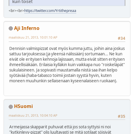
kuin toiset
<br><br>
https://twitter.com/Yrtithepreaa
Aji Inferno
maaliskuu 21, 2013, 10:01:10 AP
#34
Dennisin valmispizzat ovat myös kumma juttu, joihin aina joskus
sattuu tarjouksessa (ja yleensä nälissään) sortumaan... Ne kun
eivät ole erityisen kehnoja lajissaan, mutta eivät sitten erityisen
ihmeellisiäkään. Erilaisia kylläkin kuin vaikkapa nuo "roiskeläpät"
sukulaisineen. Ja sopivasti maustamalla niistä saa ihan kelpo
syötävää (haba-tabasco toimii jostain syystä hyvin, kuten
moneen muuhunkin sellaisenaan kyseenalaiseen ruokaan).
HSuomi
maaliskuu 21, 2013, 10:04:10 AP
#35
Armeijassa skapparit puhuvat että jos sota syttyisi ni noi
"kytkinlevy-pizzat" olis luultavasti se mitä sotilaat söisivät