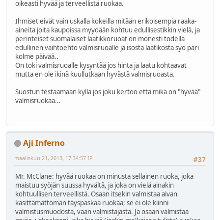
oikeasti hyvää ja terveellistä ruokaa.
Ihmiset eivät vain uskalla kokeilla mitään erikoisempia raaka-
aineita joita kaupoissa myydään kohtuu edullisestikkin vielä, ja
perinteiset suomalaiset laatikkoruoat on monesti todella
edullinen vaihtoehto valmisruoalle ja isosta laatikosta syö pari
kolme päivää..
On toki valmisruoalle kysyntää jos hinta ja laatu kohtaavat
mutta en ole ikinä kuullutkaan hyvästä valmisruoasta.
Suostun testaamaan kyllä jos joku kertoo että mikä on "hyvää"
valmisruokaa...
Aji Inferno
maaliskuu 21, 2013, 17:34:57 IP
#37
Mr. McClane: hyvää ruokaa on minusta sellainen ruoka, joka
maistuu syöjän suussa hyvältä, ja joka on vielä ainakin
kohtuullisen terveellistä. Osaan itsekin valmistaa aivan
käsittämättömän täyspaskaa ruokaa; se ei ole kiinni
valmistusmuodosta, vaan valmistajasta. Ja osaan valmistaa