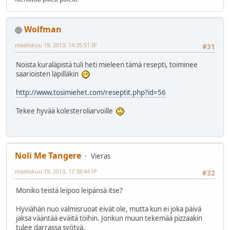
Wolfman
maaliskuu 19, 2013, 14:35:51 IP
#31
Noista kuraläpistä tuli heti mieleen tämä resepti, toiminee
saarioisten läpilläkin
http://www.tosimiehet.com/reseptit.php?id=56
Tekee hyvää kolesteroliarvoille
Noli Me Tangere
Vieras
maaliskuu 19, 2013, 17:38:44 IP
#32
Moniko teistä leipoo leipänsä itse?
Hyviähän nuo valmisruoat eivät ole, mutta kun ei joka päivä
jaksa vääntää eväitä töihin. Jonkun muun tekemää pizzaakin
tulee darrassa syötyä.