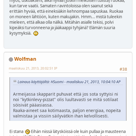
myös, uskoakseni, aika hyvää (joskin melkoisen tulista) ruokaa,
kun tarve vaatii. Samaten ravintoloissa olen saanut sekä
erittäin hyvää, että eineksiäkin kehnompaa sapuskaa. Ruokaa
on moneen lähtöön, kuten makujakin. Hmm... mistä tuleekin
mieleen, että alkaa olla nälkä. Mitähän asialle tekisi, polvi
kipeäksi turvonneena ja jääkaappi tyhjänä? Elämän suuria
kysymyksiä.
Wolfman
maaliskuu 21, 2013, 20:02:51 IP
#38
Lainaus käyttäjältä: HSuomi - maaliskuu 21, 2013, 10:04:10 AP
Armeijassa skapparit puhuvat että jos sota syttyisi ni
noi "kytkinlevy-pizzat" olis luultavasti se mitä sotilaat
söisivät pääasiassa.
Raaka-aineet saa kotimaasta, paljon energiaa, nopeita
valmistaa ja vissiin säilyvätkin ihan kelvollisesti.
Ei stana
Eihän niissä lätysköissä ole kuin pullaa ja mausteena