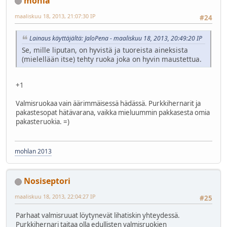
mohla
maaliskuu 18, 2013, 21:07:30 IP
#24
Lainaus käyttäjältä: JaloPena - maaliskuu 18, 2013, 20:49:20 IP
Se, mille liputan, on hyvistä ja tuoreista aineksista
(mielellään itse) tehty ruoka joka on hyvin maustettua.
+1
Valmisruokaa vain äärimmäisessä hädässä. Purkkihernarit ja
pakastesopat hätävarana, vaikka mieluummin pakkasesta omia
pakasteruokia. =)
mohlan 2013
Nosiseptori
maaliskuu 18, 2013, 22:04:27 IP
#25
Parhaat valmisruuat löytynevät lihatiskin yhteydessä.
Purkkihernari taitaa olla edullisten valmisruokien