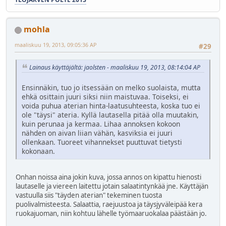
mohla
maaliskuu 19, 2013, 09:05:36 AP
#29
Lainaus käyttäjältä: jaolsten - maaliskuu 19, 2013, 08:14:04 AP
Ensinnäkin, tuo jo itsessään on melko suolaista, mutta
ehkä osittain juuri siksi niin maistuvaa. Toiseksi, ei
voida puhua aterian hinta-laatusuhteesta, koska tuo ei
ole "täysi" ateria. Kyllä lautasella pitää olla muutakin,
kuin perunaa ja kermaa. Lihaa annoksen kokoon
nähden on aivan liian vähän, kasviksia ei juuri
ollenkaan. Tuoreet vihannekset puuttuvat tietysti
kokonaan.
Onhan noissa aina jokin kuva, jossa annos on kipattu hienosti
lautaselle ja viereen laitettu jotain salaatintynkää jne. Käyttäjän
vastuulla siis "täyden aterian" tekeminen tuosta
puolivalmisteesta. Salaattia, raejuustoa ja täysjyväleipää kera
ruokajuoman, niin kohtuu lähelle työmaaruokalaa päästään jo.