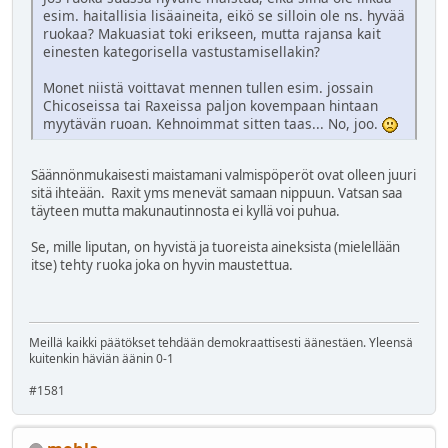
esim. haitallisia lisäaineita, eikö se silloin ole ns. hyvää
ruokaa? Makuasiat toki erikseen, mutta rajansa kait
einesten kategorisella vastustamisellakin?
Monet niistä voittavat mennen tullen esim. jossain
Chicoseissa tai Raxeissa paljon kovempaan hintaan
myytävän ruoan. Kehnoimmat sitten taas... No, joo.
Säännönmukaisesti maistamani valmispöperöt ovat olleen juuri
sitä ihteään. Raxit yms menevät samaan nippuun. Vatsan saa
täyteen mutta makunautinnosta ei kyllä voi puhua.
Se, mille liputan, on hyvistä ja tuoreista aineksista (mielellään
itse) tehty ruoka joka on hyvin maustettua.
Meillä kaikki päätökset tehdään demokraattisesti äänestäen. Yleensä
kuitenkin häviän äänin 0-1
#1581