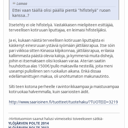
Lainaa
Ettei vaan täällä olisi päällä pientä "hifistelyä" ruoan
kanssa..?
Itsetehty ei ole hifistelyä. Vastakkaisen mielipiteen esittäjää,
terveellisen kotiruuan liputtajaa, en leimaisi hifistelijäksi.
Ja ei, kukaan näistä terveellisen kotiruuan liputtajista ei
käskenyt einesruuan ystäviä syömään jättiläisrapua. Itse söin
pari viikkoa sitten Kiinassa kilpikonnaa, jättiläisrapua, erilaisia
kalliimmasta päästä olevia kaloja, ja kymmeniä muita dishejä,
joihin ei itsemaksaen olisi koskaan varaa. Aterian saatiin
huuhdottua alas 1500€/pullo maksavilla nesteillä, joita meni
useampi pullollinen sen ruokailun aikana. Enkä dissaa
edellämainittujen makua, oli unohtumaton makunautinto.
Silti teen kotona perheelle ravintorikkaampaa ja maistuvampaa
kotiruokaa halvemmalla, kuin saarioisten äidit.
http://www.saarioinen.fi/tuotteet/tuotehaku/?TUOTEID=3219
-Hirttotuomion saanut halusi viimeiseksi toiveekseen sätkiä-
YLÖJÄRVEN POLTE 2014
YLÖJÄRVEN POLTE 2013