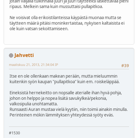
jotain väljällä tulkinnalla juuri ja juuri täytteeksi laskettavaa pieni
ripaus. Melkein sama kuin mussuttaisi pullapitkoa.
Ne voisivat olla erikoistilanteissa käypästä muonaa mutta se
täytteen määrä pitäisi moninkertaistaa, nykyisen kaltaisista ei
ole kuin vatsan sekoittamiseen.
Jahvetti
maaliskuu 21, 2013, 21:34:04 IP
#39
Itse en ole ollenkaan makean perään, mutta mieluummin
kuitenkin syön kaupan "pullapitkoa" kuin em. roiskeläppää.
Eineksistä hernekeitto on nopsalle aterialle ihan hyvä pohja,
johon on helppo ja nopea lisätä savukylkeä/pekonia,
valkosipulia unohtamatta.
Runsaasti Auran mustaa vielä kyytiin, niin toimii ainakin minulla.
Perinteinen mökin lämmityksen yhteydessä syöty eväs.
#1530