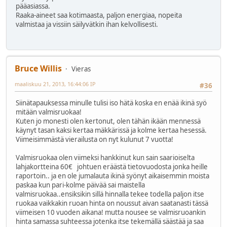
pääasiassa.
Raaka-aineet saa kotimaasta, paljon energiaa, nopeita
valmistaa ja vissiin säilyvätkin ihan kelvollisesti.
Bruce Willis
Vieras
maaliskuu 21, 2013, 16:44:06 IP
#36
Siinätapauksessa minulle tulisi iso hätä koska en enää ikinä syö
mitään valmisruokaa!
Kuten jo monesti olen kertonut, olen tähän ikään mennessä
käynyt tasan kaksi kertaa mäkkärissä ja kolme kertaa hesessä.
Viimeisimmästä vierailusta on nyt kulunut 7 vuotta!
Valmisruokaa olen viimeksi hankkinut kun sain saarioiselta
lahjakortteina 60€ johtuen eräästä tietovuodosta jonka heille
raportoin.. ja en ole jumalauta ikinä syönyt aikaisemmin moista
paskaa kun pari-kolme päivää sai maistella
valmisruokaa..ensiksikin sillä hinnalla tekee todella paljon itse
ruokaa vaikkakin ruoan hinta on noussut aivan saatanasti tässä
viimeisen 10 vuoden aikana! mutta nousee se valmisruoankin
hinta samassa suhteessa jotenka itse tekemällä säästää ja saa