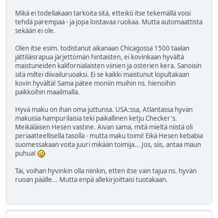
Mikä ei todellakaan tarkoita sitä, etteikö itse tekemällä voisi
tehdä parempaa - ja jopa loistavaa ruokaa. Mutta automaattista
sekään ei ole.
Olen itse esim. todistanut aikanaan Chicagossa 1500 taalan
jättiläisrapua järjettömän hintaisten, ei kovinkaan hyvältä
maistuneiden kalifornialaisten viinien ja osterien kera. Sanoisin
sitä miltei diivailuruoaksi. Ei se kaikki maistunut lopultakaan
kovin hyvältä! Sama pätee moniin muihin ns. hienoihin
paikkoihin maailmalla.
Hyvä maku on ihan oma juttunsa. USA:ssa, Atlantassa hyvän
makuisia hampurilaisia teki paikallinen ketju Checker's.
Meikäläisen Hesen vastine. Aivan sama, mitä mieltä niistä oli
periaatteellisella tasolla - mutta maku toimi! Eikä Hesen kebabia
suomessakaan voita juuri mikään toimija... Jos, siis, antaa maun
puhua!
Tai, voihan hyvinkin olla niinkin, etten itse vain tajua ns. hyvän
ruoan päälle... Mutta enpä allekirjoittaisi tuotakaan.