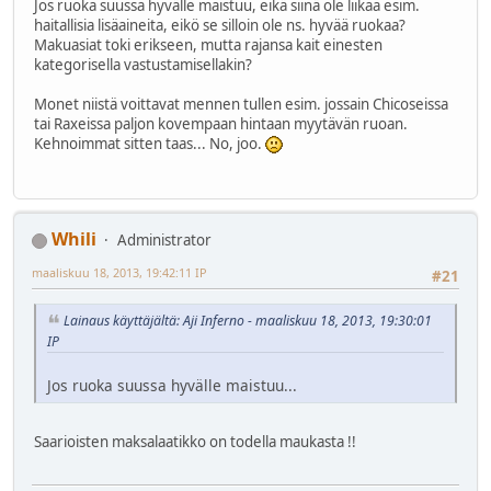
Jos ruoka suussa hyvälle maistuu, eikä siinä ole liikaa esim.
haitallisia lisäaineita, eikö se silloin ole ns. hyvää ruokaa?
Makuasiat toki erikseen, mutta rajansa kait einesten
kategorisella vastustamisellakin?
Monet niistä voittavat mennen tullen esim. jossain Chicoseissa
tai Raxeissa paljon kovempaan hintaan myytävän ruoan.
Kehnoimmat sitten taas... No, joo.
Whili
Administrator
maaliskuu 18, 2013, 19:42:11 IP
#21
Lainaus käyttäjältä: Aji Inferno - maaliskuu 18, 2013, 19:30:01
IP
Jos ruoka suussa hyvälle maistuu...
Saarioisten maksalaatikko on todella maukasta !!