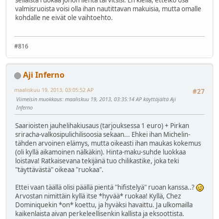
valmisruoista voisi olla ihan nautittavan makuisia, mutta omalle
kohdalle ne eivät ole vaihtoehto.
#816
Aji Inferno
maaliskuu 19, 2013, 03:05:52 AP
#27
Viimeisin muokkaus
: maaliskuu 19, 2013, 03:35:14 AP käyttäjältä Aji
Inferno
Saarioisten jauhelihakiusaus (tarjouksessa 1 euro) + Pirkan
sriracha-valkosipulichilisoosia sekaan... Ehkei ihan Michelin-
tähden arvoinen elämys, mutta oikeasti ihan maukas kokemus
(oli kyllä aikamoinen nälkäkin). Hinta-maku-suhde luokkaa
loistava! Ratkaisevana tekijänä tuo chilikastike, joka teki
"täyttävästä" oikeaa "ruokaa".
Ettei vaan täällä olisi päällä pientä "hifistelyä" ruoan kanssa..?
Arvostan nimittäin kyllä itse *hyvää* ruokaa! Kyllä, Chez
Dominiquekin *on* koettu, ja hyväksi havaittu. Ja ulkomailla
kaikenlaista aivan perkeleellisenkin kallista ja eksoottista.