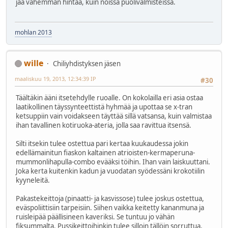
jää vähemmän hintaa, kuin noissa puolivalmisteissa.
mohlan 2013
wille
Chiliyhdistyksen jäsen
maaliskuu 19, 2013, 12:34:39 IP
#30
Täältäkin ääni itsetehdylle ruoalle. On kokolailla eri asia ostaa
laatikollinen täyssynteettistä hyhmää ja upottaa se x-tran
ketsuppiin vain voidakseen täyttää sillä vatsansa, kuin valmistaa
ihan tavallinen kotiruoka-ateria, jolla saa ravittua itsensä.
Silti itsekin tulee ostettua pari kertaa kuukaudessa jokin
edellämainitun fiaskon kaltainen atrioisten-kermaperuna-
mummonlihapulla-combo evääksi töihin. Ihan vain laiskuuttani.
Joka kerta kuitenkin kadun ja vuodatan syödessäni krokotiilin
kyyneleitä.
Pakastekeittoja (pinaatti- ja kasvissose) tulee joskus ostettua,
eväspoliittisiin tarpeisiin. Siihen vaikka keitetty kananmuna ja
ruisleipää päällisineen kaveriksi. Se tuntuu jo vähän
fiksummalta. Pussikeittoihinkin tulee silloin tällöin sorruttua.