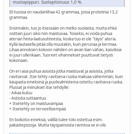
mustapippuri. Suolapitoisuus 1,0 %.
Eli tuossa on naudanlihaa 42 grammaa, jossa proteiinia 13,2
grammaa.
Ensinnäkin, tuo jo itsessään on melko suolaista, mutta ehkä
osittain juuri siksi niin maistuvaa. Toiseksi, ei voida puhua
aterian hinta-laatusuhteesta, koska tuo ei ole "täysi" ateria.
Kyllä lautasella pitää olla muutakin, kuin perunaa ja kermaa.
Lihaa annoksen kokoon nähden on aivan liian vähän, kasviksia
ei juuri ollenkaan. Tuoreet vihannekset puuttuvat tietysti
kokonaan.
On eri asia puhua asioista jotka maistuvat ja asioista, jotka
ravitsevat. Itse tehty ravitseva ruoka maksaa vähemmän, kuin
kaupasta eineksinä ja puolivalmisteina ostettu ravitseva ruoka.
Plussat ja miinukset itse tehdylle:
- Aikaa kuluu
- Astioita suttaantuu
+ Itsetehty on maistuvampaa
+ Itsetehty on terveellisempää
En boikotoi eineksiä, välillä tulee toki ostettua esim.
pakastepizzoja. Mutta täyspainoista ravintoa se ei ole.