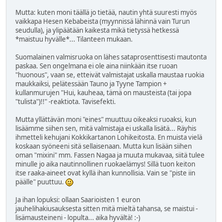
Mutta: kuten moni täällä jo tietää, nautin yhtä suuresti myös
vaikkapa Hesen Kebabeista (myynnissä lähinnä vain Turun
seudulla), ja ylipäätään kaikesta mikä tietyssä hetkessä
*maistuu hyvälle*... Tilanteen mukaan.
Suomalainen valmisruoka on lähes sataprosenttisesti mautonta
paskaa. Sen ongelmana ei ole aina niinkään itse ruoan
"huonous", vaan se, etteivät valmistajat uskalla maustaa ruokia
maukkaiksi, pelätessään Tauno ja Tyyne Tampion +
kullanmurujen "Hui, kauheaa, tämä on mausteista (tai jopa
"tulista")!!" -reaktiota. Tavisefekti.
Mutta yllättävän moni "eines" muuttuu oikeaksi ruoaksi, kun
lisäämme siihen sen, mitä valmistaja ei uskalla lisätä... Räyhis
ihmetteli kehujani Kokkikartanon Lohikeitosta. En muista vielä
koskaan syöneeni sitä sellaisenaan. Mutta kun lisään siihen
oman "mixini" mm. Fassen Nagaa ja muuta mukavaa, siitä tulee
minulle jo aika nautinnollinen ruokaelämys! Sillä tuon keiton
itse raaka-aineet ovat kyllä ihan kunnollisia. Vain se "piste iin
päälle" puuttuu.
Ja ihan lopuksi: ollaan Saarioisten 1 euron
jauhelihakiusauksesta sitten mitä mieltä tahansa, se maistui -
lisämausteineni - lopulta... aika hyvältä! :-)