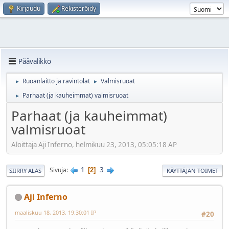
Kirjaudu
Rekisteröidy
Päävalikko
Ruoanlaitto ja ravintolat
Valmisruoat
►
►
Parhaat (ja kauheimmat) valmisruoat
►
Parhaat (ja kauheimmat)
valmisruoat
Aloittaja Aji Inferno, helmikuu 23, 2013, 05:05:18 AP
1
3
Sivuja
2
SIIRRY ALAS
KÄYTTÄJÄN TOIMET
Aji Inferno
maaliskuu 18, 2013, 19:30:01 IP
#20