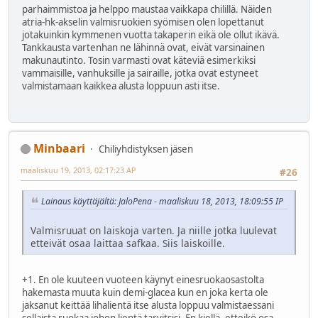
parhaimmistoa ja helppo maustaa vaikkapa chilillä. Näiden
atria-hk-akselin valmisruokien syömisen olen lopettanut
jotakuinkin kymmenen vuotta takaperin eikä ole ollut ikävä.
Tankkausta vartenhan ne lähinnä ovat, eivät varsinainen
makunautinto. Tosin varmasti ovat käteviä esimerkiksi
vammaisille, vanhuksille ja sairaille, jotka ovat estyneet
valmistamaan kaikkea alusta loppuun asti itse.
Minbaari
Chiliyhdistyksen jäsen
maaliskuu 19, 2013, 02:17:23 AP
#26
Lainaus käyttäjältä: JaloPena - maaliskuu 18, 2013, 18:09:55 IP
Valmisruuat on laiskoja varten. Ja niille jotka luulevat
etteivät osaa laittaa safkaa. Siis laiskoille.
+1. En ole kuuteen vuoteen käynyt einesruokaosastolta
hakemasta muuta kuin demi-glacea kun en joka kerta ole
jaksanut keittää lihalientä itse alusta loppuu valmistaessani
sellaista ruokaa johon lientä tarvitsisi. En kiellä, etteikö osa