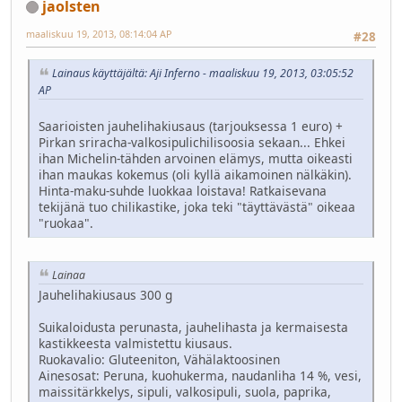
jaolsten
maaliskuu 19, 2013, 08:14:04 AP
#28
Lainaus käyttäjältä: Aji Inferno - maaliskuu 19, 2013, 03:05:52
AP
Saarioisten jauhelihakiusaus (tarjouksessa 1 euro) +
Pirkan sriracha-valkosipulichilisoosia sekaan... Ehkei
ihan Michelin-tähden arvoinen elämys, mutta oikeasti
ihan maukas kokemus (oli kyllä aikamoinen nälkäkin).
Hinta-maku-suhde luokkaa loistava! Ratkaisevana
tekijänä tuo chilikastike, joka teki "täyttävästä" oikeaa
"ruokaa".
Lainaa
Jauhelihakiusaus 300 g
Suikaloidusta perunasta, jauhelihasta ja kermaisesta
kastikkeesta valmistettu kiusaus.
Ruokavalio: Gluteeniton, Vähälaktoosinen
Ainesosat: Peruna, kuohukerma, naudanliha 14 %, vesi,
maissitärkkelys, sipuli, valkosipuli, suola, paprika,