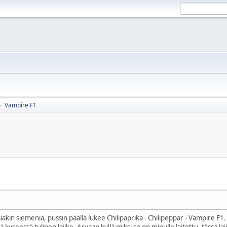
Vampire F1
►
aisiakin siemeniä, pussin päällä lukee Chilipaprika - Chilipeppar - Vampire F1.
 kyseessä tulinen lajike. Arvaan kyllä miksi se on minulle laitettu, tässä 