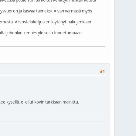
tysvuoron ja kasvaa taimeksi. Aivan varmasti myös
kokemusta. Arvosteluketjua en löytänyt hakujenkaan
salta johonkin kenties yleisesti tunnetumpaan
#1
e kysellä, ei ollut kovin tarkkaan mainittu.