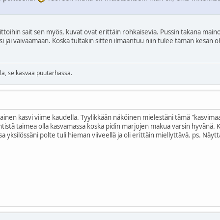
oihin sait sen myös, kuvat ovat erittäin rohkaisevia. Pussin takana mainos
asi jäi vaivaamaan. Koska tultakin sitten ilmaantuu niin tulee tämän kesän
lla, se kasvaa puutarhassa.
lainen kasvi viime kaudella. Tyylikkään näköinen mielestäni tämä "kasvimaa
ehtistä taimea olla kasvamassa koska pidin marjojen makua varsin hyvänä. Kut
 yksilössäni polte tuli hieman viiveellä ja oli erittäin miellyttävä. ps. Näy