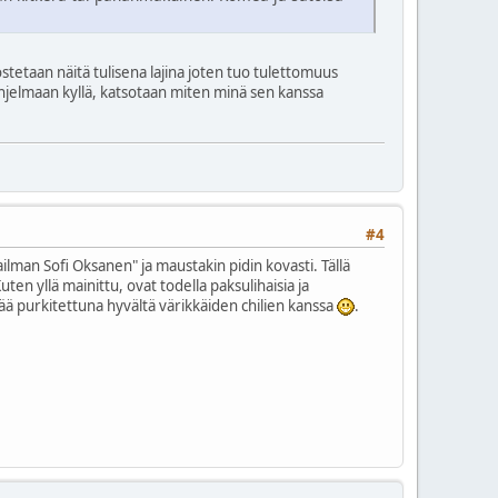
tetaan näitä tulisena lajina joten tuo tulettomuus
 ohjelmaan kyllä, katsotaan miten minä sen kanssa
#4
ilman Sofi Oksanen" ja maustakin pidin kovasti. Tällä
en yllä mainittu, ovat todella paksulihaisia ja
ttää purkitettuna hyvältä värikkäiden chilien kanssa
.