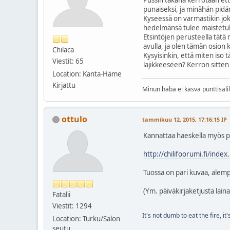
punaiseksi, ja minähän pidän
Kyseessä on varmastikin jok
hedelmänsä tulee maistetuk
Etsintöjen perusteella tätä 
avulla, ja olen tämän osion 
Chilaca
Kysyisinkin, että miten iso 
Viestit: 65
lajikkeeseen? Kerron sitten 
Location: Kanta-Häme
Kirjattu
Minun haba ei kasva punttisali
ottulo
tammikuu 12, 2015, 17:16:15 IP
Kannattaa haeskella myös pä
http://chilifoorumi.fi/i
Tuossa on pari kuvaa, alempa
(Ym. päiväkirjaketjusta laina
Fatalii
Viestit: 1294
It's not dumb to eat the fire, it'
Location: Turku/Salon
seutu