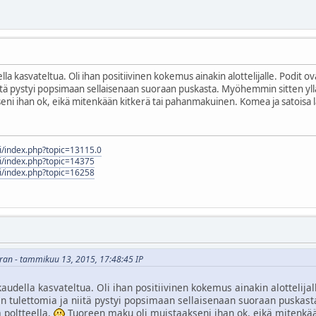
ella kasvateltua. Oli ihan positiivinen kokemus ainakin alottelijalle. Podit o
iitä pystyi popsimaan sellaisenaan suoraan puskasta. Myöhemmin sitten yllätti
ni ihan ok, eikä mitenkään kitkerä tai pahanmakuinen. Komea ja satoisa l
.fi/index.php?topic=13115.0
.fi/index.php?topic=14375
.fi/index.php?topic=16258
hran - tammikuu 13, 2015, 17:48:45 IP
 kaudella kasvateltua. Oli ihan positiivinen kokemus ainakin alottelijal
in tulettomia ja niitä pystyi popsimaan sellaisenaan suoraan puskasta
ä poltteella.
Tuoreen maku oli muistaakseni ihan ok, eikä mitenkä