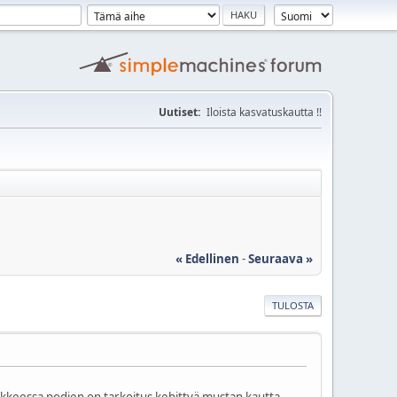
Uutiset:
Iloista kasvatuskautta !!
« Edellinen
-
Seuraava »
TULOSTA
lajikkeessa podien on tarkoitus kehittyä mustan kautta