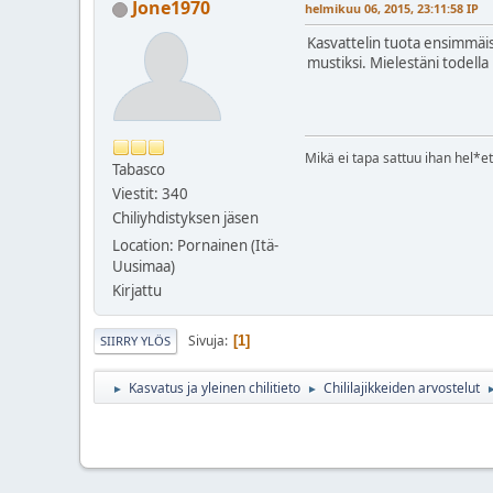
Jone1970
helmikuu 06, 2015, 23:11:58 IP
Kasvattelin tuota ensimmäi
mustiksi. Mielestäni todell
Mikä ei tapa sattuu ihan hel*eti
Tabasco
Viestit: 340
Chiliyhdistyksen jäsen
Location: Pornainen (Itä-
Uusimaa)
Kirjattu
Sivuja
1
SIIRRY YLÖS
Kasvatus ja yleinen chilitieto
Chililajikkeiden arvostelut
►
►