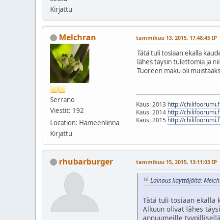
Kirjattu
Melchran
tammikuu 13, 2015, 17:48:45 IP
Tätä tuli tosiaan ekalla kaud
lähes täysin tulettomia ja n
Tuoreen maku oli muistaakse
Serrano
Kausi 2013
http://chilifoorumi
Viestit: 192
Kausi 2014
http://chilifoorumi
Kausi 2015
http://chilifoorumi
Location: Hämeenlinna
Kirjattu
rhubarburger
tammikuu 15, 2015, 13:11:03 IP
Lainaus käyttäjältä: Melc
Tätä tuli tosiaan ekalla
Alkuun olivat lähes täys
annuumeille tyypillisell