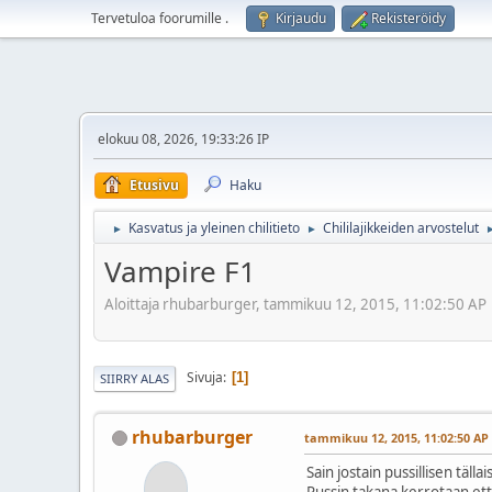
Tervetuloa foorumille
.
Kirjaudu
Rekisteröidy
elokuu 08, 2026, 19:33:26 IP
Etusivu
Haku
Kasvatus ja yleinen chilitieto
Chililajikkeiden arvostelut
►
►
Vampire F1
Aloittaja rhubarburger, tammikuu 12, 2015, 11:02:50 AP
Sivuja
1
SIIRRY ALAS
rhubarburger
tammikuu 12, 2015, 11:02:50 AP
Sain jostain pussillisen täll
Pussin takana kerrotaan että