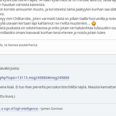
 hauskan värisistä kasveista.
in koriste-annuumin muoto, ja koristeeksi tämä päätyykin kunhan saa idä
si.
myy mm Chilitarvike, joten varmasti tästä on jollain täällä foorumilla jo 
kyllä useaan kertaan läpi kahlannut rivi riviltä muutenkin...
tästä puskasta on odotettavissa ja onko jotain vertailukohtaa tulisuuden o
millaisiksi omani kasvavat kunhan kesä etenee ja noista jotain tulee.
lla, se kasvaa puutarhassa.
iväkirjoista:
ndex.php?topic=13115.msg249886#msg249886
na lisää. Ei tuo ihan pieneltä peruskoristechililtä näytä. Mausta kannattane
ttu kuva.)
s a sign of high intelligence.
~James Gorman