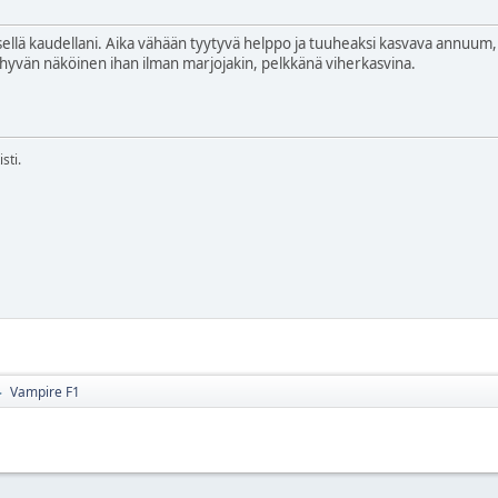
sellä kaudellani. Aika vähään tyytyvä helppo ja tuuheaksi kasvava annuum
a hyvän näköinen ihan ilman marjojakin, pelkkänä viherkasvina.
sti.
Vampire F1
►