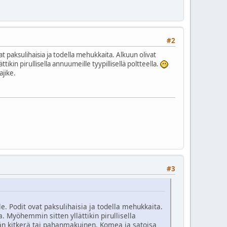
#2
vat paksulihaisia ja todella mehukkaita. Alkuun olivat
kin pirullisella annuumeille tyypillisellä poltteella.
ajike.
#3
le. Podit ovat paksulihaisia ja todella mehukkaita.
. Myöhemmin sitten yllättikin pirullisella
än kitkerä tai pahanmakuinen. Komea ja satoisa