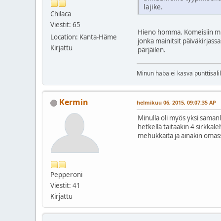
lajike.
Chilaca
Viestit: 65
Hieno homma. Komeisiin mitt
Location: Kanta-Häme
jonka mainitsit päiväkirjass
Kirjattu
pärjäilen.
Minun haba ei kasva punttisali
Kermin
helmikuu 06, 2015, 09:07:35 AP
Minulla oli myös yksi saman
hetkellä taitaakin 4 sirkkal
mehukkaita ja ainakin omassa
Pepperoni
Viestit: 41
Kirjattu