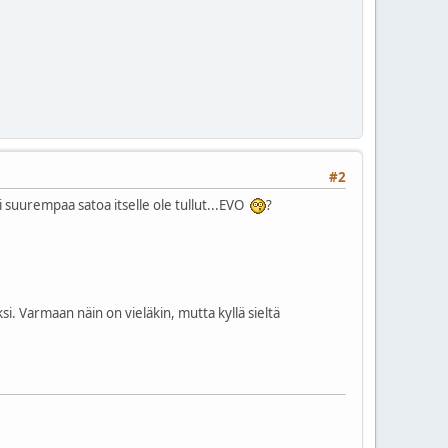
#2
i suurempaa satoa itselle ole tullut...EVO
?
i. Varmaan näin on vieläkin, mutta kyllä sieltä