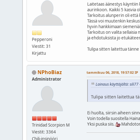
Laitetaas äänestys käyntiin k
aurinkoon. Kaikki 5 kasvia o
Tarkoitus alunperin oli että 
Tässä voi muutenkin keskustel
hyvin hankkimaan siemeni
Tarkoitus on valita sellaisia
ja ehdotuksista jo etukäte
Pepperoni
Viestit: 31
Tulipa sitten laitettua tänne
Kirjattu
NPhoBiaz
tammikuu 06, 2018, 19:57:02 IP
Administrator
Lainaus käyttäjältä: sili7
Tulipa sitten laitettua 
Ei huolta, siirsin aiheen sin
Voin todella suositella Haina
Yksi puska siis.
Mahdoton
Trinidad Scorpion M
Viestit: 3364
Chili-insinööri