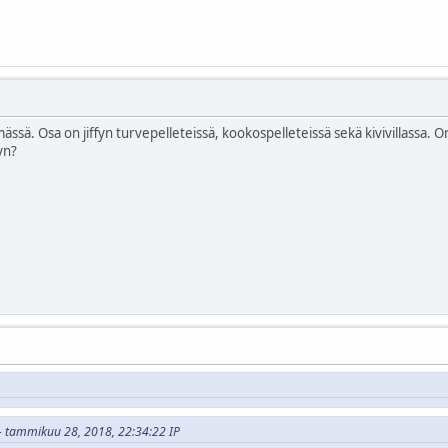
mässä. Osa on jiffyn turvepelleteissä, kookospelleteissä sekä kivivillassa. 
yyn?
7 - tammikuu 28, 2018, 22:34:22 IP