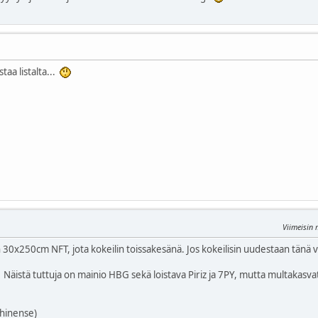
aa listalta...
Viimeisin
 30x250cm NFT, jota kokeilin toissakesänä. Jos kokeilisin uudestaan tänä
. Näistä tuttuja on mainio HBG sekä loistava Piriz ja 7PY, mutta multakasv
chinense)