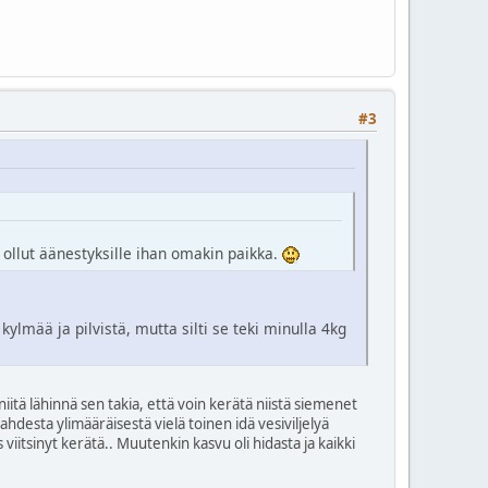
#3
n ollut äänestyksille ihan omakin paikka.
kylmää ja pilvistä, mutta silti se teki minulla 4kg
niitä lähinnä sen takia, että voin kerätä niistä siemenet
kahdesta ylimääräisestä vielä toinen idä vesiviljelyä
s viitsinyt kerätä.. Muutenkin kasvu oli hidasta ja kaikki