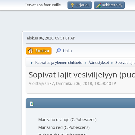
Tervetuloa foorumille
.
Kirjaudu
Rekisteröidy
elokuu 06, 2026, 09:51:01 AP
Etusivu
Haku
Kasvatus ja yleinen chilitieto
Äänestykset
Sopivat laji
►
►
►
Sopivat lajit vesiviljelyyn (p
Aloittaja sili77, tammikuu 06, 2018, 18:58:40 IP
Manzano orange (C.Pubescens)
Manzano red (C.Pubescens)