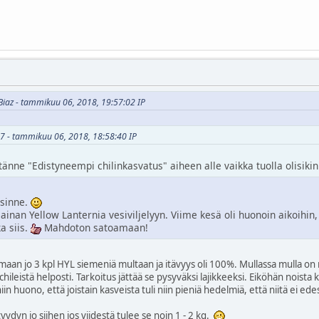
Biaz - tammikuu 06, 2018, 19:57:02 IP
i77 - tammikuu 06, 2018, 18:58:40 IP
a tänne "Edistyneempi chilinkasvatus" aiheen alle vaikka tuolla olisiki
 sinne.
ainan Yellow Lanternia vesiviljelyyn. Viime kesä oli huonoin aikoihin, 
a siis.
Mahdoton satoamaan!
ttamaan jo 3 kpl HYL siemeniä multaan ja itävyys oli 100%. Mullassa mulla on 
chileistä helposti. Tarkoitus jättää se pysyväksi lajikkeeksi. Eiköhän noista 
niin huono, että joistain kasveista tuli niin pieniä hedelmiä, että niitä ei ede
yydyn jo siihen jos viidestä tulee se noin 1 - 2 kg.