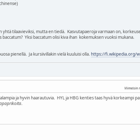
 chinense)
en yhtä tilaavieviksi, mutta en tiedä. Kasvutapaeroja varmaan on, korkeuse
ös baccatum? Yksi baccatum olisi kiva ihan kokemuksen vuoksi mukana.
puosa pienellä. Ja kursiivillakin vielä kuuluisi olla.
https://fi.wikipedia.org
Viimeisin
matalampia ja hyvin haarautuvia. HYL ja HBG kenties taas hyvä korkeampi p
paprikoita
.