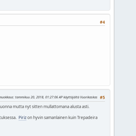
#4
 muokkaus
: tammikuu 20, 2018, 01:27:06 AP käyttäjältä Vuorikaskas
#5
 vuonna mutta nyt sitten mullattomana alusta asti.
atuksessa.
Piriz
on hyvin samanlainen kuin Trepadeira