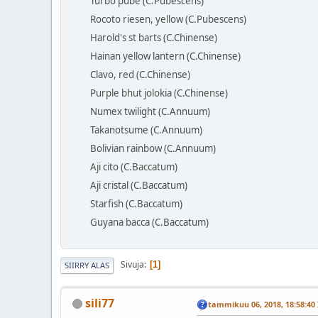
Turbo pube (C.Pubescens)
Rocoto riesen, yellow (C.Pubescens)
Harold's st barts (C.Chinense)
Hainan yellow lantern (C.Chinense)
Clavo, red (C.Chinense)
Purple bhut jolokia (C.Chinense)
Numex twilight (C.Annuum)
Takanotsume (C.Annuum)
Bolivian rainbow (C.Annuum)
Aji cito (C.Baccatum)
Aji cristal (C.Baccatum)
Starfish (C.Baccatum)
Guyana bacca (C.Baccatum)
Sivuja
1
SIIRRY ALAS
sili77
tammikuu 06, 2018, 18:58:40 