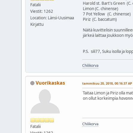
Harold st. Bart's Green (C.
Fatalii
Limon (C. chinense)
Viestit: 1262
7 Pot Yellow (C. chinense)
Location: Länsi-Uusimaa
Piriz (C. baccatum)
Kirjattu
Näitä kuvittelisin suunnille
järkeä laittaa joukkoon my
P.S. sili77, Suku isolla ja lop
Chilikorva
Vuorikaskas
tammikuu 20, 2018, 00:16:37 AP
Taitaa Limon ja Piriz olla 
on ollut korkeimpia
havanna
Chilikorva
Fatalii
Viestit: 1262