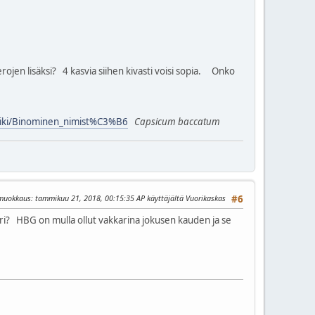
rojen lisäksi? 4 kasvia siihen kivasti voisi sopia. Onko
/wiki/Binominen_nimist%C3%B6
Capsicum baccatum
 muokkaus
: tammikuu 21, 2018, 00:15:35 AP käyttäjältä Vuorikaskas
#6
ari? HBG on mulla ollut vakkarina jokusen kauden ja se