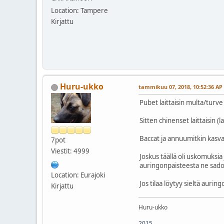
Location: Tampere
Kirjattu
Huru-ukko
tammikuu 07, 2018, 10:52:36 AP
Pubet laittaisin multa/turve
Sitten chinenset laittaisin 
Baccat ja annuumitkin kasva
7pot
Viestit: 4999
Joskus täällä oli uskomuksia
auringonpaisteesta ne sado
Location: Eurajoki
Jos tilaa löytyy sieltä auring
Kirjattu
Huru-ukko
2015