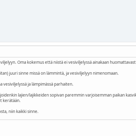
 viljelyyn. Oma kokemus että niistä ei vesiviljelyssä ainakaan huomattavast
(laitan) juuri sinne missä on lämmintä, ja vesiviljelyyn nimenomaan.
a vesiviljelyssä ja lämpimässä parhaiten.
 joidenkin lajien/lajikkeiden sopivan paremmin varjoisemman paikan kasviks
t kerätään.
osta, niin kaikki sinne.