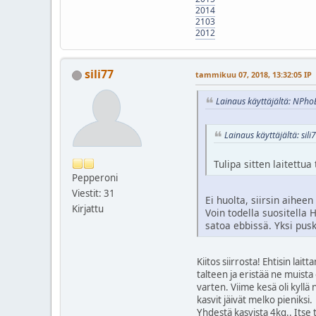
2014
2103
2012
sili77
tammikuu 07, 2018, 13:32:05 IP
Lainaus käyttäjältä: NPho
Lainaus käyttäjältä: sil
Tulipa sitten laitettu
Pepperoni
Viestit: 31
Ei huolta, siirsin aiheen
Kirjattu
Voin todella suositella H
satoa ebbissä. Yksi pusk
Kiitos siirrosta! Ehtisin lai
talteen ja eristää ne muista 
varten. Viime kesä oli kyllä 
kasvit jäivät melko pieniksi.
Yhdestä kasvista 4kg.. Itse t