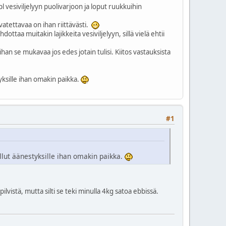
kpl vesiviljelyyn puolivarjoon ja loput ruukkuihin
svatettavaa on ihan riittävästi.
ttaa muitakin lajikkeita vesiviljelyyn, sillä vielä ehtii
ihan se mukavaa jos edes jotain tulisi. Kiitos vastauksista
tyksille ihan omakin paikka.
#1
ollut äänestyksille ihan omakin paikka.
ilvistä, mutta silti se teki minulla 4kg satoa ebbissä.