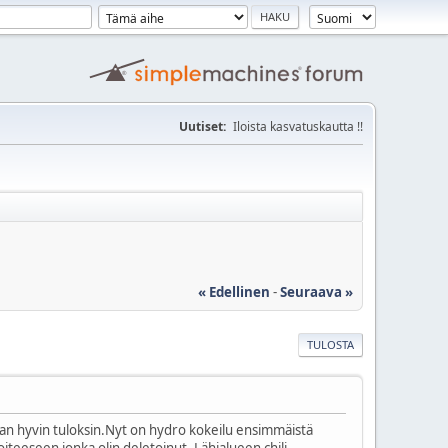
Uutiset:
Iloista kasvatuskautta !!
« Edellinen
-
Seuraava »
TULOSTA
ihan hyvin tuloksin.Nyt on hydro kokeilu ensimmäistä
osoiteeseen jonka olin deletoinut. Lähialueen chili