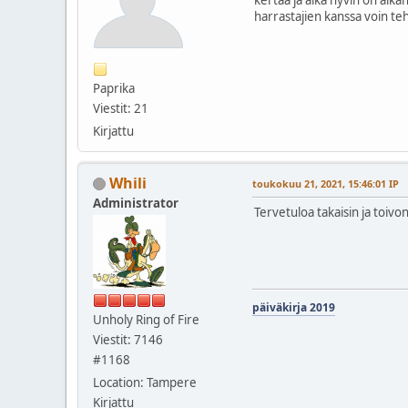
harrastajien kanssa voin teh
Paprika
Viestit: 21
Kirjattu
Whili
toukokuu 21, 2021, 15:46:01 IP
Administrator
Tervetuloa takaisin ja toiv
päiväkirja 2019
Unholy Ring of Fire
Viestit: 7146
#1168
Location: Tampere
Kirjattu