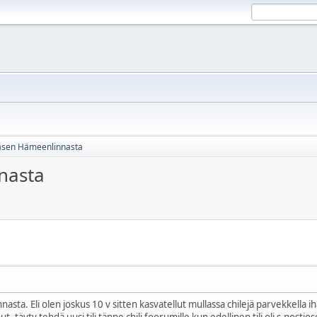
jäsen Hämeenlinnasta
nasta
asta. Eli olen joskus 10 v sitten kasvatellut mullassa chilejä parvekkella 
ut. täyty tehdä uusi tili tänne chili foorumille kun edellinen tili oli s-posti