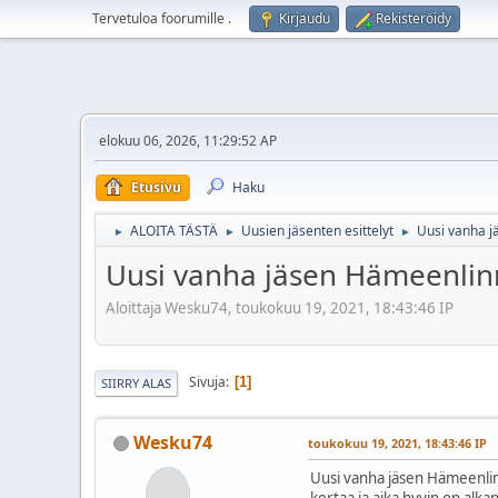
Tervetuloa foorumille
.
Kirjaudu
Rekisteröidy
elokuu 06, 2026, 11:29:52 AP
Etusivu
Haku
ALOITA TÄSTÄ
Uusien jäsenten esittelyt
Uusi vanha 
►
►
►
Uusi vanha jäsen Hämeenlin
Aloittaja Wesku74, toukokuu 19, 2021, 18:43:46 IP
Sivuja
1
SIIRRY ALAS
Wesku74
toukokuu 19, 2021, 18:43:46 IP
Uusi vanha jäsen Hämeenlinn
kertaa ja aika hyvin on alkan