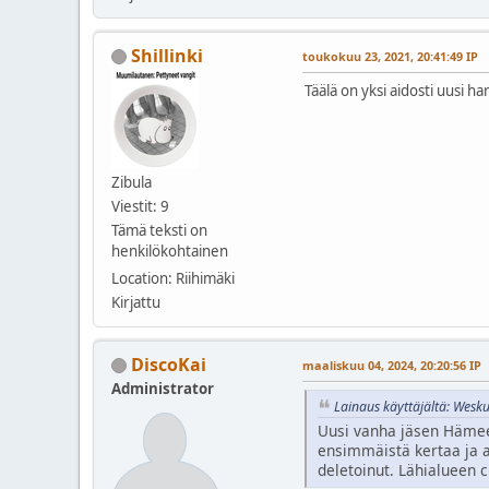
Shillinki
toukokuu 23, 2021, 20:41:49 IP
Täälä on yksi aidosti uusi ha
Zibula
Viestit: 9
Tämä teksti on
henkilökohtainen
Location: Riihimäki
Kirjattu
DiscoKai
maaliskuu 04, 2024, 20:20:56 IP
Administrator
Lainaus käyttäjältä: Wesk
Uusi vanha jäsen Hämeenl
ensimmäistä kertaa ja aik
deletoinut. Lähialueen c