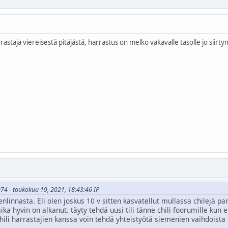
rrastaja viereisestä pitäjästä, harrastus on melko vakavalle tasolle jo siirty
u74 - toukokuu 19, 2021, 18:43:46 IP
innasta. Eli olen joskus 10 v sitten kasvatellut mullassa chilejä par
a hyvin on alkanut. täyty tehdä uusi tili tänne chili foorumille kun ed
hili harrastajien kanssa voin tehdä yhteistyötä siemenien vaihdoista 