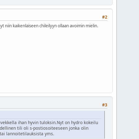
#2
nyt niin kaikenlaiseen chileilyyn ollaan avoimin mielin.
#3
vekkella ihan hyvin tuloksin.Nyt on hydro kokeilu
ellinen tili oli s-postiosoiteeseen jonka olin
tai lannoitetilauksista yms.