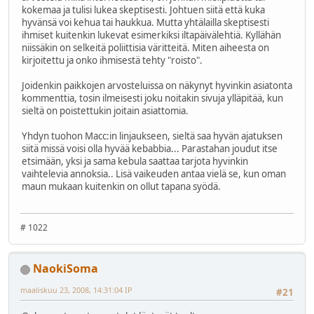
kokemaa ja tulisi lukea skeptisesti. Johtuen siitä että kuka
hyvänsä voi kehua tai haukkua. Mutta yhtälailla skeptisesti
ihmiset kuitenkin lukevat esimerkiksi iltapäivälehtiä. Kyllähän
niissäkin on selkeitä poliittisia väritteitä. Miten aiheesta on
kirjoitettu ja onko ihmisestä tehty "roisto".
Joidenkin paikkojen arvosteluissa on näkynyt hyvinkin asiatonta
kommenttia, tosin ilmeisesti joku noitakin sivuja ylläpitää, kun
sieltä on poistettukin joitain asiattomia.
Yhdyn tuohon Macc:in linjaukseen, sieltä saa hyvän ajatuksen
siitä missä voisi olla hyvää kebabbia... Parastahan joudut itse
etsimään, yksi ja sama kebula saattaa tarjota hyvinkin
vaihtelevia annoksia.. Lisä vaikeuden antaa vielä se, kun oman
maun mukaan kuitenkin on ollut tapana syödä.
# 1022
NaokiSoma
maaliskuu 23, 2008, 14:31:04 IP
#21