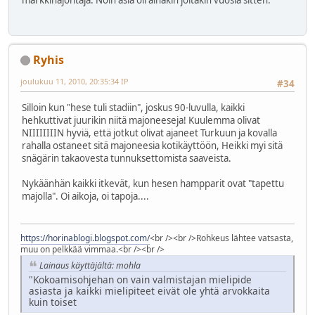
Ryhis
joulukuu 11, 2010, 20:35:34 IP
#34
Silloin kun "hese tuli stadiin", joskus 90-luvulla, kaikki
hehkuttivat juurikin niitä majoneeseja! Kuulemma olivat
NIIIIIIIIN hyviä, että jotkut olivat ajaneet Turkuun ja kovalla
rahalla ostaneet sitä majoneesia kotikäyttöön, Heikki myi sitä
snägärin takaovesta tunnuksettomista saaveista.
Nykäänhän kaikki itkevät, kun hesen hampparit ovat "tapettu
majolla". Oi aikoja, oi tapoja....
https://horinablogi.blogspot.com/
<br /><br />Rohkeus lähtee vatsasta,
muu on pelkkää vimmaa.<br /><br />
Lainaus käyttäjältä: mohla
"Kokoamisohjehan on vain valmistajan mielipide
asiasta ja kaikki mielipiteet eivät ole yhtä arvokkaita
kuin toiset