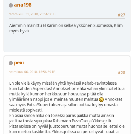
ana198
tammikuu 31, 2010, 23:56:06 IP
#27
Aiemmin mainittu El Karim on selkeä ykkönen Suomessa, Kilim
myös hyvä.
pexi
helmikuu 06, 2010, 15:56:59 IP
#28
En ole vielä käyny missään yhtä hyvässä Kebab-ravintolassa
kuin Lahden Aspendos! Annokset on ehkä vähän ylimitoitettuja
mutta kyllä kunnon herkkusuun housuissa pitää olla
ylimääränen nappi jos ei meinaa muuten mahtua
Annokset
saa myös Extra/Supertulisena ja sillon potkua löytyy omasta
mielestä sopivasti.
En osaa sanoa mikä on toiseksi paras paikka mutta ainakin
jaettua toista sijaa jakaa Riihimäen PizzaTaxi ja Ykkösgrilli.
PizzaTaxissa on hyvää juustoperunat mutta huonoa se, ettei ole
kuin mietoa kastiketta. Ykkösgrillissä on perushyvät ruoat ja