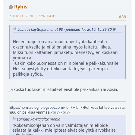
Ryhis
joulukuu 17, 2010, 22:45:04 IP
#39
Lainaus käyttäjältä: ana198 - joulukuu 17, 2010, 15:39:30 IP
Hesen majot on aina maistuneet yhtä kauhealla
oksennukselle ja niitä on aina myös laitettu liikaa.
Miksi tuon kaltainen jämäketju menestyy, en koskaan
ymmärrä.
Tuskin koko Suomessa on niin pienelle paikkakunnalle
Heseä pystytetty etteikö sieltä löytyisi parempia
paikkoja syödä.
Ja koska tuollaiset mielipiteet eivät ole paskankaan arvoisia.
https://horinablogi.blogspot.com/
<br /><br />Rohkeus lähtee vatsasta,
muu on pelkkää vimmaa.<br /><br />
Lainaus käyttäjältä: mohla
"Kokoamisohjehan on vain valmistajan mielipide
asiasta ja kaikki mielipiteet eivät ole yhtä arvokkaita
kuin toiset