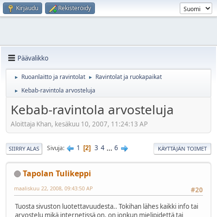
Kirjaudu
Rekisteröidy
Päävalikko
Ruoanlaitto ja ravintolat
Ravintolat ja ruokapaikat
►
►
Kebab-ravintola arvosteluja
►
Kebab-ravintola arvosteluja
Aloittaja Khan, kesäkuu 10, 2007, 11:24:13 AP
1
3
4
...
6
Sivuja
2
SIIRRY ALAS
KÄYTTÄJÄN TOIMET
Tapolan Tulikeppi
maaliskuu 22, 2008, 09:43:50 AP
#20
Tuosta sivuston luotettavuudesta.. Tokihan lähes kaikki info tai
arvostelu mikä internetissä on, on jonkun mielipidettä tai