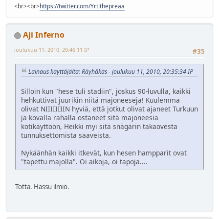
<br><br>
https://twitter.com/Yrtithepreaa
Aji Inferno
joulukuu 11, 2010, 20:46:11 IP
#35
Lainaus käyttäjältä: Räyhäkäs - joulukuu 11, 2010, 20:35:34 IP
Silloin kun "hese tuli stadiin", joskus 90-luvulla, kaikki
hehkuttivat juurikin niitä majoneeseja! Kuulemma
olivat NIIIIIIIIN hyviä, että jotkut olivat ajaneet Turkuun
ja kovalla rahalla ostaneet sitä majoneesia
kotikäyttöön, Heikki myi sitä snägärin takaovesta
tunnuksettomista saaveista.
Nykäänhän kaikki itkevät, kun hesen hampparit ovat
"tapettu majolla". Oi aikoja, oi tapoja....
Totta. Hassu ilmiö.