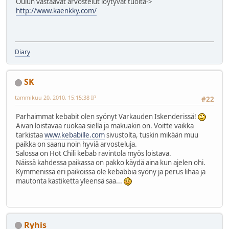
Oulun vastaavat arvostelut löytyvät tuolta->
http://www.kaenkky.com/
Diary
SK
tammikuu 20, 2010, 15:15:38 IP
#22
Parhaimmat kebabit olen syönyt Varkauden Iskenderissä!
Aivan loistavaa ruokaa siellä ja makuakin on. Voitte vaikka
tarkistaa
www.kebabille.com
sivustolta, tuskin mikään muu
paikka on saanu noin hyviä arvosteluja.
Salossa on Hot Chili kebab ravintola myös loistava.
Näissä kahdessa paikassa on pakko käydä aina kun ajelen ohi.
Kymmenissä eri paikoissa ole kebabbia syöny ja perus lihaa ja
mautonta kastiketta yleensä saa...
Ryhis