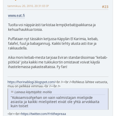
tammikuu 20, 2010, 20:31:03 IP
#23
www.eat.fi
Tuolta voi näppärästi tarkistaa lempi(kebab)paikkansa ja
kehua/haukkua toisia.
Puffataan nyt tässäkin ketjussa Käpylän El Karimia, kebab,
falafel, fuul ja babagannug. Kaikki tehty alusta asti itse ja
rakkaudella.
Aika moni kebab-mesta tarjoaa Eviran standardisoimaa "kebab-
pötköä" joita kaikki me tukkukortin omistavat voivat käydä
ihastelemassa pakastealtaissa. Fy fan!
https://horinablogi.blogspot.com/
<br /><br />Rohkeus lähtee vatsasta,
muu on pelkkää vimmaa.<br /><br />
Lainaus käyttäjältä: mohla
"Kokoamisohjehan on vain valmistajan mielipide
asiasta ja kaikki mielipiteet eivät ole yhtä arvokkaita
kuin toiset
<br><br>
https://twitter.com/Yrtithepreaa