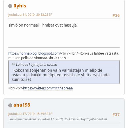
Ryhis
joulukuu 11, 2010, 20:52:23 IP
#36
Ilmiö on normaali, ihmiset ovat hassuja.
https://horinablogi.blogspot.com/
<br /><br />Rohkeus lähtee vatsasta,
muu on pelkkää vimmaa.<br /><br />
Lainaus käyttäjältä: mohla
"Kokoamisohjehan on vain valmistajan mielipide
asiasta ja kaikki mielipiteet eivät ole yhtä arvokkaita
kuin toiset
<br><br>
https://twitter.com/Yrtithepreaa
ana198
joulukuu 17, 2010, 15:39:30 IP
#37
Viimeisin muokkaus
: joulukuu 17, 2010, 15:42:49 IP käyttäjältä ana198