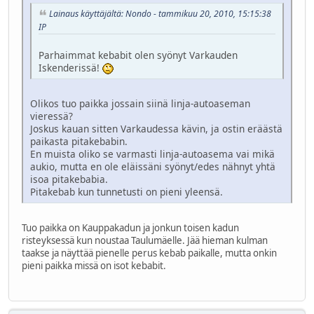
Lainaus käyttäjältä: Nondo - tammikuu 20, 2010, 15:15:38
IP
Parhaimmat kebabit olen syönyt Varkauden
Iskenderissä!
Olikos tuo paikka jossain siinä linja-autoaseman
vieressä?
Joskus kauan sitten Varkaudessa kävin, ja ostin eräästä
paikasta pitakebabin.
En muista oliko se varmasti linja-autoasema vai mikä
aukio, mutta en ole eläissäni syönyt/edes nähnyt yhtä
isoa pitakebabia.
Pitakebab kun tunnetusti on pieni yleensä.
Tuo paikka on Kauppakadun ja jonkun toisen kadun
risteyksessä kun noustaa Taulumäelle. Jää hieman kulman
taakse ja näyttää pienelle perus kebab paikalle, mutta onkin
pieni paikka missä on isot kebabit.