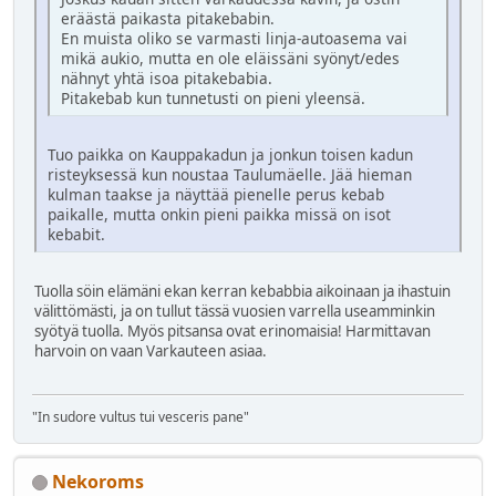
eräästä paikasta pitakebabin.
En muista oliko se varmasti linja-autoasema vai
mikä aukio, mutta en ole eläissäni syönyt/edes
nähnyt yhtä isoa pitakebabia.
Pitakebab kun tunnetusti on pieni yleensä.
Tuo paikka on Kauppakadun ja jonkun toisen kadun
risteyksessä kun noustaa Taulumäelle. Jää hieman
kulman taakse ja näyttää pienelle perus kebab
paikalle, mutta onkin pieni paikka missä on isot
kebabit.
Tuolla söin elämäni ekan kerran kebabbia aikoinaan ja ihastuin
välittömästi, ja on tullut tässä vuosien varrella useamminkin
syötyä tuolla. Myös pitsansa ovat erinomaisia! Harmittavan
harvoin on vaan Varkauteen asiaa.
"In sudore vultus tui vesceris pane"
Nekoroms