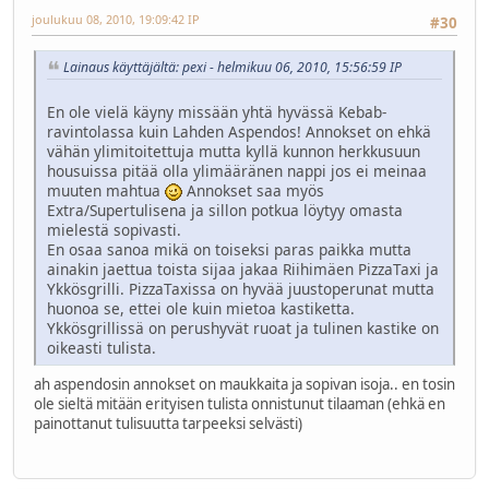
joulukuu 08, 2010, 19:09:42 IP
#30
Lainaus käyttäjältä: pexi - helmikuu 06, 2010, 15:56:59 IP
En ole vielä käyny missään yhtä hyvässä Kebab-
ravintolassa kuin Lahden Aspendos! Annokset on ehkä
vähän ylimitoitettuja mutta kyllä kunnon herkkusuun
housuissa pitää olla ylimääränen nappi jos ei meinaa
muuten mahtua
Annokset saa myös
Extra/Supertulisena ja sillon potkua löytyy omasta
mielestä sopivasti.
En osaa sanoa mikä on toiseksi paras paikka mutta
ainakin jaettua toista sijaa jakaa Riihimäen PizzaTaxi ja
Ykkösgrilli. PizzaTaxissa on hyvää juustoperunat mutta
huonoa se, ettei ole kuin mietoa kastiketta.
Ykkösgrillissä on perushyvät ruoat ja tulinen kastike on
oikeasti tulista.
ah aspendosin annokset on maukkaita ja sopivan isoja.. en tosin
ole sieltä mitään erityisen tulista onnistunut tilaaman (ehkä en
painottanut tulisuutta tarpeeksi selvästi)