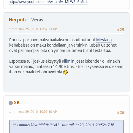
http://www.youtube.com/watch?v=MLWSb6h6ltk
Herpiili
Vieras
tammikuu 25, 2010, 11:37:43 AP
#25
Porissa parhaimmaksi paikaksi on osoittautunut
Mevlana
,
kebabeissa on maku kohdallaan ja varsinkin Kebab Calzonet
ovat parhaimpia joita on ympäri suomea tullut testailtua.
Espoossa tuli joskus eksyttyä
Kilimiin
jossa iskender oli ainakin
varsin mainio, hintaakin 14,90e tms. - tosin kyseessä ei olekaan
ihan normaali kebabravintola
SK
tammikuu 29, 2010, 10:09:10 AP
#26
Lainaus käyttäjältä: ihis81 - tammikuu 23, 2010, 20:52:17 IP