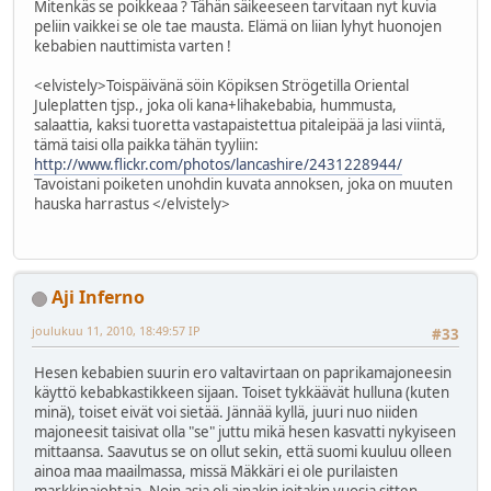
Mitenkäs se poikkeaa ? Tähän säikeeseen tarvitaan nyt kuvia
peliin vaikkei se ole tae mausta. Elämä on liian lyhyt huonojen
kebabien nauttimista varten !
<elvistely>Toispäivänä söin Köpiksen Strögetilla Oriental
Juleplatten tjsp., joka oli kana+lihakebabia, hummusta,
salaattia, kaksi tuoretta vastapaistettua pitaleipää ja lasi viintä,
tämä taisi olla paikka tähän tyyliin:
http://www.flickr.com/photos/lancashire/2431228944/
Tavoistani poiketen unohdin kuvata annoksen, joka on muuten
hauska harrastus </elvistely>
Aji Inferno
joulukuu 11, 2010, 18:49:57 IP
#33
Hesen kebabien suurin ero valtavirtaan on paprikamajoneesin
käyttö kebabkastikkeen sijaan. Toiset tykkäävät hulluna (kuten
minä), toiset eivät voi sietää. Jännää kyllä, juuri nuo niiden
majoneesit taisivat olla "se" juttu mikä hesen kasvatti nykyiseen
mittaansa. Saavutus se on ollut sekin, että suomi kuuluu olleen
ainoa maa maailmassa, missä Mäkkäri ei ole purilaisten
markkinajohtaja. Noin asia oli ainakin joitakin vuosia sitten.