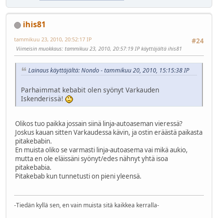
ihis81
tammikuu 23, 2010, 20:52:17 IP
#24
Viimeisin muokkaus
: tammikuu 23, 2010, 20:57:19 IP käyttäjältä ihis81
Lainaus käyttäjältä: Nondo - tammikuu 20, 2010, 15:15:38 IP
Parhaimmat kebabit olen syönyt Varkauden
Iskenderissä!
Olikos tuo paikka jossain siinä linja-autoaseman vieressä?
Joskus kauan sitten Varkaudessa kävin, ja ostin eräästä paikasta
pitakebabin.
En muista oliko se varmasti linja-autoasema vai mikä aukio,
mutta en ole eläissäni syönyt/edes nähnyt yhtä isoa
pitakebabia.
Pitakebab kun tunnetusti on pieni yleensä.
-Tiedän kyllä sen, en vain muista sitä kaikkea kerralla-