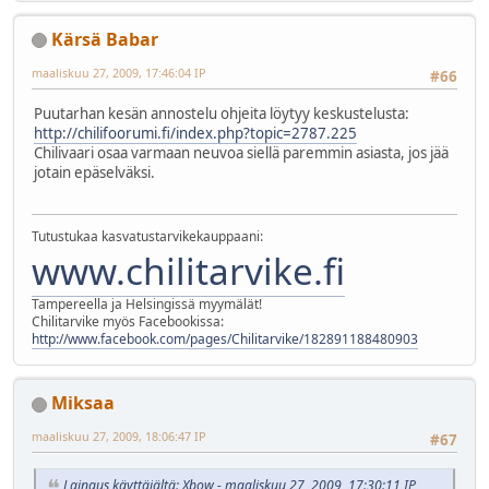
Kärsä Babar
maaliskuu 27, 2009, 17:46:04 IP
#66
Puutarhan kesän annostelu ohjeita löytyy keskustelusta:
http://chilifoorumi.fi/index.php?topic=2787.225
Chilivaari osaa varmaan neuvoa siellä paremmin asiasta, jos jää
jotain epäselväksi.
Tutustukaa kasvatustarvikekauppaani:
www.chilitarvike.fi
Tampereella ja Helsingissä myymälät!
Chilitarvike myös Facebookissa:
http://www.facebook.com/pages/Chilitarvike/182891188480903
Miksaa
maaliskuu 27, 2009, 18:06:47 IP
#67
Lainaus käyttäjältä: Xbow - maaliskuu 27, 2009, 17:30:11 IP