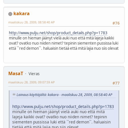
kakara
maaliskuu 28, 2009, 08:58:40 AP
#76
http://www.pulju.net/shop/product_details.php?p=1783
minulle on hieman jäänyt vielä auki nuo että mitä lajeja kaikki
ovat? ovatko nuo niiden nimet? tepinin siementen pussissa luki
että ``red demon``. haluaisin tietää että mitä lajia nuo siis olevat
MasaT
Vieras
maaliskuu 28, 2009, 09:07:59 AP
#77
Lainaus käyttäjältä: kakara - maaliskuu 28, 2009, 08:58:40 AP
http://www.pulju.net/shop/product_details.php?p=1783
minulle on hieman jäänyt vielä auki nuo että mitä
lajeja kaikki ovat? ovatko nuo niiden nimet? tepinin
siementen pussissa luki että ``red demon``. haluaisin
tietää että mitä lajia nuo siis olevat