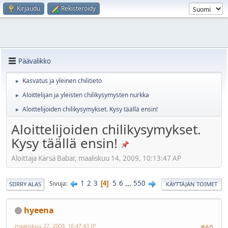
Kirjaudu
Rekisteröidy
Päävalikko
Kasvatus ja yleinen chilitieto
►
Aloittelijan ja yleisten chilikysymysten nurkka
►
Aloittelijoiden chilikysymykset. Kysy täällä ensin!
►
Aloittelijoiden chilikysymykset.
Kysy täällä ensin!
Aloittaja Kärsä Babar, maaliskuu 14, 2009, 10:13:47 AP
1
2
3
5
6
...
550
Sivuja
4
SIIRRY ALAS
KÄYTTÄJÄN TOIMET
hyeena
maaliskuu 27, 2009, 16:47:43 IP
#60