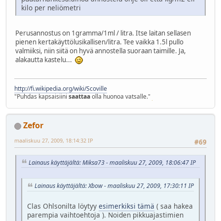
kilo per neliömetri
Perusannostus on 1gramma/1ml / litra. Itse laitan sellasen
pienen kertakäyttölusikallisen/litra. Tee vaikka 1.5l pullo
valmiiksi, niin siitä on hyvä annostella suoraan taimille. Ja,
alakautta kastelu...
http://fi.wikipedia.org/wiki/Scoville
"Puhdas kapsaisiini
saattaa
olla huonoa vatsalle."
Zefor
maaliskuu 27, 2009, 18:14:32 IP
#69
Lainaus käyttäjältä: Miksa73 - maaliskuu 27, 2009, 18:06:47 IP
Lainaus käyttäjältä: Xbow - maaliskuu 27, 2009, 17:30:11 IP
Clas Ohlsonilta löytyy
esimerkiksi tämä
( saa hakea
parempia vaihtoehtoja ). Noiden pikkuajastimien