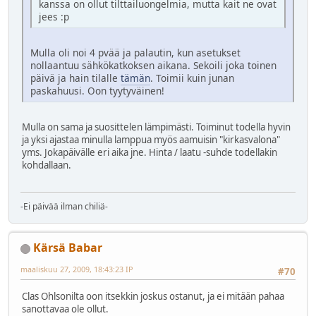
kanssa on ollut tilttailuongelmia, mutta kait ne ovat
jees :p
Mulla oli noi 4 pvää ja palautin, kun asetukset
nollaantuu sähkökatkoksen aikana. Sekoili joka toinen
päivä ja hain tilalle
tämän
. Toimii kuin junan
paskahuusi. Oon tyytyväinen!
Mulla on sama ja suosittelen lämpimästi. Toiminut todella hyvin
ja yksi ajastaa minulla lamppua myös aamuisin "kirkasvalona"
yms. Jokapäivälle eri aika jne. Hinta / laatu -suhde todellakin
kohdallaan.
-Ei päivää ilman chiliä-
Kärsä Babar
maaliskuu 27, 2009, 18:43:23 IP
#70
Clas Ohlsonilta oon itsekkin joskus ostanut, ja ei mitään pahaa
sanottavaa ole ollut.