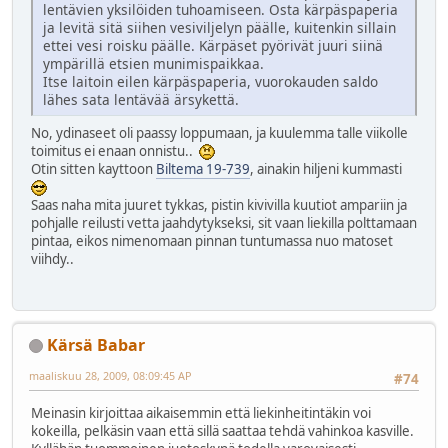
lentävien yksilöiden tuhoamiseen. Osta kärpäspaperia
ja levitä sitä siihen vesiviljelyn päälle, kuitenkin sillain
ettei vesi roisku päälle. Kärpäset pyörivät juuri siinä
ympärillä etsien munimispaikkaa.
Itse laitoin eilen kärpäspaperia, vuorokauden saldo
lähes sata lentävää ärsykettä.
No, ydinaseet oli paassy loppumaan, ja kuulemma talle viikolle
toimitus ei enaan onnistu..
Otin sitten kayttoon
Biltema 19-739
, ainakin hiljeni kummasti
Saas naha mita juuret tykkas, pistin kivivilla kuutiot ampariin ja
pohjalle reilusti vetta jaahdytykseksi, sit vaan liekilla polttamaan
pintaa, eikos nimenomaan pinnan tuntumassa nuo matoset
viihdy..
Kärsä Babar
maaliskuu 28, 2009, 08:09:45 AP
#74
Meinasin kirjoittaa aikaisemmin että liekinheitintäkin voi
kokeilla, pelkäsin vaan että sillä saattaa tehdä vahinkoa kasville.