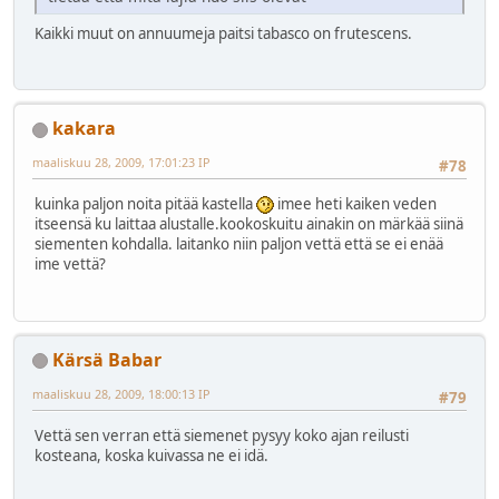
Kaikki muut on annuumeja paitsi tabasco on frutescens.
kakara
maaliskuu 28, 2009, 17:01:23 IP
#78
kuinka paljon noita pitää kastella
imee heti kaiken veden
itseensä ku laittaa alustalle.kookoskuitu ainakin on märkää siinä
siementen kohdalla. laitanko niin paljon vettä että se ei enää
ime vettä?
Kärsä Babar
maaliskuu 28, 2009, 18:00:13 IP
#79
Vettä sen verran että siemenet pysyy koko ajan reilusti
kosteana, koska kuivassa ne ei idä.