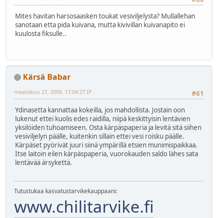
Mites havitan harsosaasken toukat vesiviljelysta? Mullallehan
sanotaan etta pida kuivana, mutta kivivillan kuivanapito ei
kuulosta fiksulle..
Kärsä Babar
maaliskuu 27, 2009, 17:04:27 IP
#61
Ydinasetta kannattaa kokeilla, jos mahdollista. Jostain oon
lukenut ettei kuolis edes raidilla, niipä keskittyisin lentävien
yksilöiden tuhoamiseen. Osta kärpäspaperia ja levitä sitä siihen
vesiviljelyn päälle, kuitenkin sillain ettei vesi roisku päälle.
Kärpäset pyörivät juuri siinä ympärillä etsien munimispaikkaa.
Itse laitoin eilen kärpäspaperia, vuorokauden saldo lähes sata
lentävää ärsykettä.
Tutustukaa kasvatustarvikekauppaani:
www.chilitarvike.fi