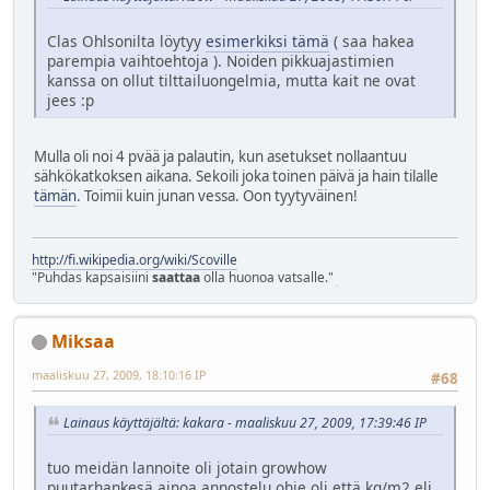
Clas Ohlsonilta löytyy
esimerkiksi tämä
( saa hakea
parempia vaihtoehtoja ). Noiden pikkuajastimien
kanssa on ollut tilttailuongelmia, mutta kait ne ovat
jees :p
Mulla oli noi 4 pvää ja palautin, kun asetukset nollaantuu
sähkökatkoksen aikana. Sekoili joka toinen päivä ja hain tilalle
tämän
. Toimii kuin junan vessa. Oon tyytyväinen!
http://fi.wikipedia.org/wiki/Scoville
"Puhdas kapsaisiini
saattaa
olla huonoa vatsalle."
Miksaa
maaliskuu 27, 2009, 18:10:16 IP
#68
Lainaus käyttäjältä: kakara - maaliskuu 27, 2009, 17:39:46 IP
tuo meidän lannoite oli jotain growhow
puutarhankesä.ainoa annostelu ohje oli että kg/m2 eli