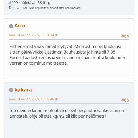
#209 säälittävät 38,61 g
Disclaimer:
Mun höpinöitä ei pidä sit ottaa liian vakavasti
Arto
maaliskuu 27, 2009, 17:31:34 IP
#64
En tiedä mistä halvimmat löytyvät. Minä ostin noin kuukausi
sitten päivä/viikko ajastimen Bauhausista ja hinta oli 7,95
Euroa. Laadusta en osaa vielä sanoa mitään, mutta kuukauden
verran on toiminut moitteetta.
kakara
maaliskuu 27, 2009, 17:39:46 IP
#65
tuo meidän lannoite oli jotain growhow puutarhankesä.ainoa
annostelu ohje oli että kg/m2 eli kilo per neliömetri