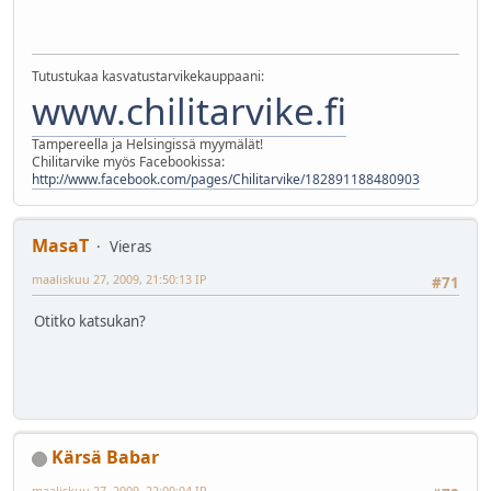
Tutustukaa kasvatustarvikekauppaani:
www.chilitarvike.fi
Tampereella ja Helsingissä myymälät!
Chilitarvike myös Facebookissa:
http://www.facebook.com/pages/Chilitarvike/182891188480903
MasaT
Vieras
maaliskuu 27, 2009, 21:50:13 IP
#71
Otitko katsukan?
Kärsä Babar
maaliskuu 27, 2009, 22:00:04 IP