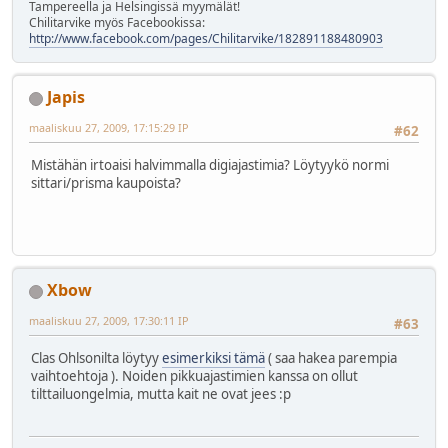
Tampereella ja Helsingissä myymälät!
Chilitarvike myös Facebookissa:
http://www.facebook.com/pages/Chilitarvike/182891188480903
Japis
maaliskuu 27, 2009, 17:15:29 IP
#62
Mistähän irtoaisi halvimmalla digiajastimia? Löytyykö normi
sittari/prisma kaupoista?
Xbow
maaliskuu 27, 2009, 17:30:11 IP
#63
Clas Ohlsonilta löytyy
esimerkiksi tämä
( saa hakea parempia
vaihtoehtoja ). Noiden pikkuajastimien kanssa on ollut
tilttailuongelmia, mutta kait ne ovat jees :p