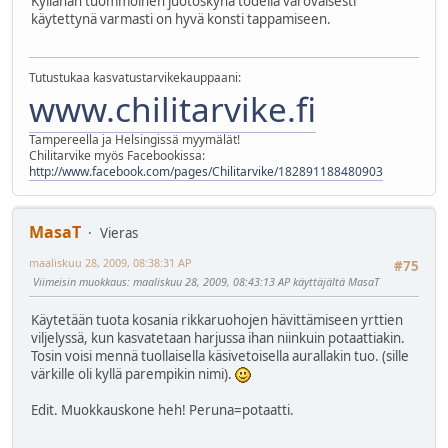
Kyllähän tuommoinen juotoskynä todella varovaisesti
käytettynä varmasti on hyvä konsti tappamiseen.
Tutustukaa kasvatustarvikekauppaani:
www.chilitarvike.fi
Tampereella ja Helsingissä myymälät!
Chilitarvike myös Facebookissa:
http://www.facebook.com/pages/Chilitarvike/182891188480903
MasaT
Vieras
maaliskuu 28, 2009, 08:38:31 AP
#75
Viimeisin muokkaus
: maaliskuu 28, 2009, 08:43:13 AP käyttäjältä MasaT
Käytetään tuota kosania rikkaruohojen hävittämiseen yrttien
viljelyssä, kun kasvatetaan harjussa ihan niinkuin potaattiakin.
Tosin voisi mennä tuollaisella käsivetoisella aurallakin tuo. (sille
värkille oli kyllä parempikin nimi).
Edit. Muokkauskone heh! Peruna=potaatti.