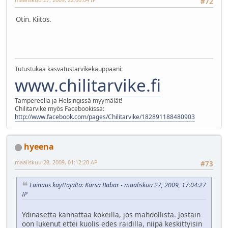
#72
Otin. Kiitos.
Tutustukaa kasvatustarvikekauppaani:
www.chilitarvike.fi
Tampereella ja Helsingissä myymälät!
Chilitarvike myös Facebookissa:
http://www.facebook.com/pages/Chilitarvike/182891188480903
hyeena
maaliskuu 28, 2009, 01:12:20 AP
#73
Lainaus käyttäjältä: Kärsä Babar - maaliskuu 27, 2009, 17:04:27
IP
Ydinasetta kannattaa kokeilla, jos mahdollista. Jostain
oon lukenut ettei kuolis edes raidilla, niipä keskittyisin