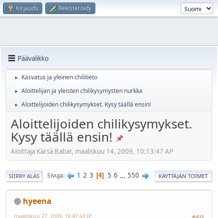
Kirjaudu
Rekisteröidy
Päävalikko
Kasvatus ja yleinen chilitieto
►
Aloittelijan ja yleisten chilikysymysten nurkka
►
Aloittelijoiden chilikysymykset. Kysy täällä ensin!
►
Aloittelijoiden chilikysymykset.
Kysy täällä ensin!
Aloittaja Kärsä Babar, maaliskuu 14, 2009, 10:13:47 AP
1
2
3
5
6
...
550
Sivuja
4
SIIRRY ALAS
KÄYTTÄJÄN TOIMET
hyeena
maaliskuu 27, 2009, 16:47:43 IP
#60