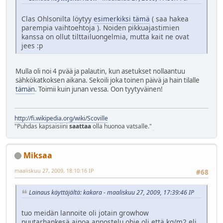
Clas Ohlsonilta löytyy
esimerkiksi tämä
( saa hakea
parempia vaihtoehtoja ). Noiden pikkuajastimien
kanssa on ollut tilttailuongelmia, mutta kait ne ovat
jees :p
Mulla oli noi 4 pvää ja palautin, kun asetukset nollaantuu
sähkökatkoksen aikana. Sekoili joka toinen päivä ja hain tilalle
tämän
. Toimii kuin junan vessa. Oon tyytyväinen!
http://fi.wikipedia.org/wiki/Scoville
"Puhdas kapsaisiini
saattaa
olla huonoa vatsalle."
Miksaa
maaliskuu 27, 2009, 18:10:16 IP
#68
Lainaus käyttäjältä: kakara - maaliskuu 27, 2009, 17:39:46 IP
tuo meidän lannoite oli jotain growhow
puutarhankesä.ainoa annostelu ohje oli että kg/m2 eli