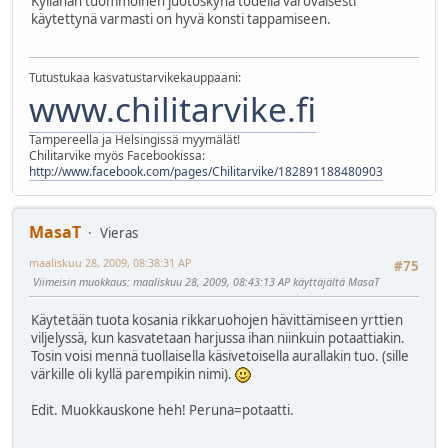
Kyllähän tuommoinen juotoskynä todella varovaisesti
käytettynä varmasti on hyvä konsti tappamiseen.
Tutustukaa kasvatustarvikekauppaani:
www.chilitarvike.fi
Tampereella ja Helsingissä myymälät!
Chilitarvike myös Facebookissa:
http://www.facebook.com/pages/Chilitarvike/182891188480903
MasaT
Vieras
maaliskuu 28, 2009, 08:38:31 AP
#75
Viimeisin muokkaus
: maaliskuu 28, 2009, 08:43:13 AP käyttäjältä MasaT
Käytetään tuota kosania rikkaruohojen hävittämiseen yrttien
viljelyssä, kun kasvatetaan harjussa ihan niinkuin potaattiakin.
Tosin voisi mennä tuollaisella käsivetoisella aurallakin tuo. (sille
värkille oli kyllä parempikin nimi).
Edit. Muokkauskone heh! Peruna=potaatti.