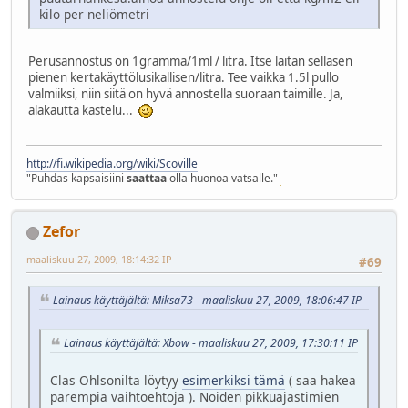
kilo per neliömetri
Perusannostus on 1gramma/1ml / litra. Itse laitan sellasen
pienen kertakäyttölusikallisen/litra. Tee vaikka 1.5l pullo
valmiiksi, niin siitä on hyvä annostella suoraan taimille. Ja,
alakautta kastelu...
http://fi.wikipedia.org/wiki/Scoville
"Puhdas kapsaisiini
saattaa
olla huonoa vatsalle."
Zefor
maaliskuu 27, 2009, 18:14:32 IP
#69
Lainaus käyttäjältä: Miksa73 - maaliskuu 27, 2009, 18:06:47 IP
Lainaus käyttäjältä: Xbow - maaliskuu 27, 2009, 17:30:11 IP
Clas Ohlsonilta löytyy
esimerkiksi tämä
( saa hakea
parempia vaihtoehtoja ). Noiden pikkuajastimien