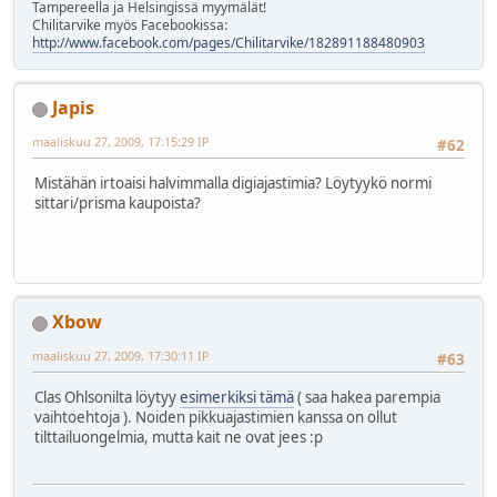
Tampereella ja Helsingissä myymälät!
Chilitarvike myös Facebookissa:
http://www.facebook.com/pages/Chilitarvike/182891188480903
Japis
maaliskuu 27, 2009, 17:15:29 IP
#62
Mistähän irtoaisi halvimmalla digiajastimia? Löytyykö normi
sittari/prisma kaupoista?
Xbow
maaliskuu 27, 2009, 17:30:11 IP
#63
Clas Ohlsonilta löytyy
esimerkiksi tämä
( saa hakea parempia
vaihtoehtoja ). Noiden pikkuajastimien kanssa on ollut
tilttailuongelmia, mutta kait ne ovat jees :p