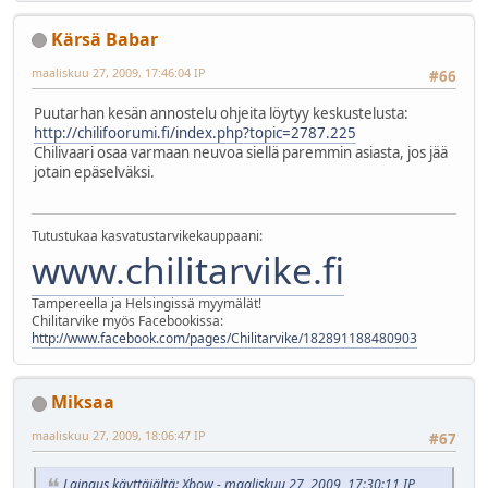
Kärsä Babar
maaliskuu 27, 2009, 17:46:04 IP
#66
Puutarhan kesän annostelu ohjeita löytyy keskustelusta:
http://chilifoorumi.fi/index.php?topic=2787.225
Chilivaari osaa varmaan neuvoa siellä paremmin asiasta, jos jää
jotain epäselväksi.
Tutustukaa kasvatustarvikekauppaani:
www.chilitarvike.fi
Tampereella ja Helsingissä myymälät!
Chilitarvike myös Facebookissa:
http://www.facebook.com/pages/Chilitarvike/182891188480903
Miksaa
maaliskuu 27, 2009, 18:06:47 IP
#67
Lainaus käyttäjältä: Xbow - maaliskuu 27, 2009, 17:30:11 IP