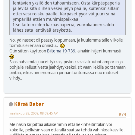
lentävien yksilöiden tuhoamiseen. Osta kärpäspaperia
ja levitä sitä siihen vesiviljelyn päälle, kuitenkin sillain
ettei vesi roisku päälle. Kärpäset pyörivät juuri siinä
ympärillä etsien munimispaikkaa.
Itse laitoin eilen kärpäspaperia, vuorokauden saldo
lähes sata lentävää ärsykettä.
No, ydinaseet oli paassy loppumaan, ja kuulemma talle viikolle
toimitus ei enaan onnistu..
Otin sitten kayttoon
Biltema 19-739
, ainakin hiljeni kummasti
Saas naha mita juuret tykkas, pistin kivivilla kuutiot ampariin ja
pohjalle reilusti vetta jaahdytykseksi, sit vaan liekilla polttamaan
pintaa, eikos nimenomaan pinnan tuntumassa nuo matoset
viihdy..
Kärsä Babar
maaliskuu 28, 2009, 08:09:45 AP
#74
Meinasin kirjoittaa aikaisemmin että liekinheitintäkin voi
kokeilla, pelkäsin vaan että sillä saattaa tehdä vahinkoa kasville.