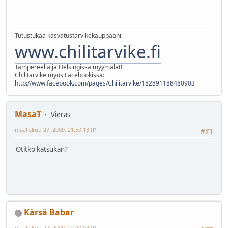
Tutustukaa kasvatustarvikekauppaani:
www.chilitarvike.fi
Tampereella ja Helsingissä myymälät!
Chilitarvike myös Facebookissa:
http://www.facebook.com/pages/Chilitarvike/182891188480903
MasaT
Vieras
maaliskuu 27, 2009, 21:50:13 IP
#71
Otitko katsukan?
Kärsä Babar
maaliskuu 27, 2009, 22:00:04 IP