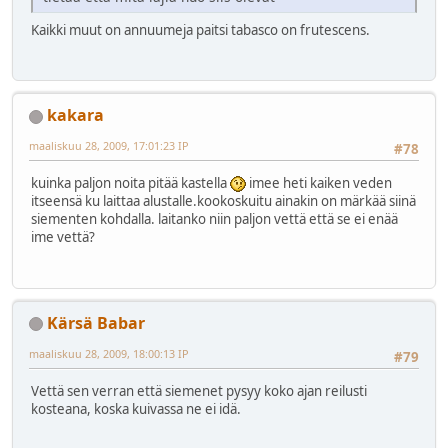
Kaikki muut on annuumeja paitsi tabasco on frutescens.
kakara
maaliskuu 28, 2009, 17:01:23 IP
#78
kuinka paljon noita pitää kastella
imee heti kaiken veden
itseensä ku laittaa alustalle.kookoskuitu ainakin on märkää siinä
siementen kohdalla. laitanko niin paljon vettä että se ei enää
ime vettä?
Kärsä Babar
maaliskuu 28, 2009, 18:00:13 IP
#79
Vettä sen verran että siemenet pysyy koko ajan reilusti
kosteana, koska kuivassa ne ei idä.