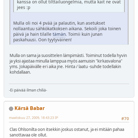
kanssa on ollut tilttailuongelmia, mutta kait ne ovat
jees :p
Mulla oli noi 4 pvää ja palautin, kun asetukset
nollaantuu sähkökatkoksen aikana. Sekoili joka toinen
päivä ja hain tilalle
tämän
. Toimii kuin junan
paskahuusi. Oon tyytyväinen!
Mulla on sama ja suosittelen lämpimästi. Toiminut todella hyvin
ja yksi ajastaa minulla lamppua myös aamuisin "kirkasvalona"
yms. Jokapäivälle eri aika jne. Hinta / laatu -suhde todellakin
kohdallaan.
-Ei päivää ilman chiliä-
Kärsä Babar
maaliskuu 27, 2009, 18:43:23 IP
#70
Clas Ohlsonilta oon itsekkin joskus ostanut, ja ei mitään pahaa
sanottavaa ole ollut.