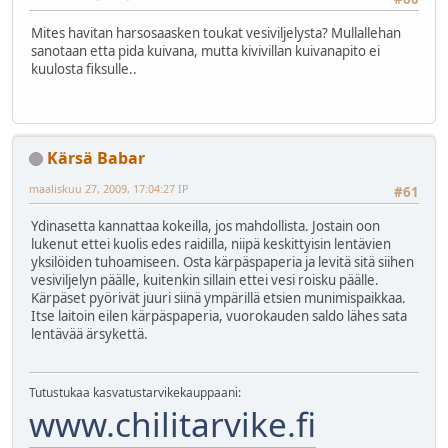
Mites havitan harsosaasken toukat vesiviljelysta? Mullallehan
sanotaan etta pida kuivana, mutta kivivillan kuivanapito ei
kuulosta fiksulle..
Kärsä Babar
maaliskuu 27, 2009, 17:04:27 IP
#61
Ydinasetta kannattaa kokeilla, jos mahdollista. Jostain oon
lukenut ettei kuolis edes raidilla, niipä keskittyisin lentävien
yksilöiden tuhoamiseen. Osta kärpäspaperia ja levitä sitä siihen
vesiviljelyn päälle, kuitenkin sillain ettei vesi roisku päälle.
Kärpäset pyörivät juuri siinä ympärillä etsien munimispaikkaa.
Itse laitoin eilen kärpäspaperia, vuorokauden saldo lähes sata
lentävää ärsykettä.
Tutustukaa kasvatustarvikekauppaani:
www.chilitarvike.fi