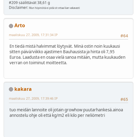
#209 säälittävät 38,61 g
Disclaimer:
Mun höpinöitä ei pidä sit ottaa liian vakavasti
Arto
maaliskuu 27, 2009, 17:31:34 IP
#64
En tiedä mistä halvimmat löytyvät. Minä ostin noin kuukausi
sitten päivä/viikko ajastimen Bauhausista ja hinta oli 7,95
Euroa. Laadusta en osaa vielä sanoa mitään, mutta kuukauden
verran on toiminut moitteetta.
kakara
maaliskuu 27, 2009, 17:39:46 IP
#65
tuo meidän lannoite oli jotain growhow puutarhankesä.ainoa
annostelu ohje oli että kg/m2 eli kilo per neliömetri