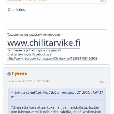
#72
Otin. Kiitos.
Tutustukaa kasvatustarvikekauppaani:
www.chilitarvike.fi
Tampereella ja Helsingissä myymälät!
Chilitarvike myös Facebookissa:
http://www.facebook.com/pages/Chilitarvike/182891188480903
hyeena
maaliskuu 28, 2009, 01:12:20 AP
#73
Lainaus käyttäjältä: Kärsä Babar - maaliskuu 27, 2009, 17:04:27
IP
Ydinasetta kannattaa kokeilla, jos mahdollista. Jostain
oon lukenut ettei kuolis edes raidilla, niipä keskittyisin