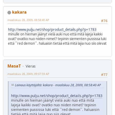
kakara
maaliskuu 28, 2009, 08:58:40 AP
#76
http://www.pulju.net/shop/product_details.php?p=1783
minulle on hieman jäänyt vielä auki nuo että mitä lajeja kaikki
ovat? ovatko nuo niiden nimet? tepinin siementen pussissa luki
että ``red demon``. haluaisin tietää että mitä lajia nuo siis olevat
MasaT
Vieras
maaliskuu 28, 2009, 09:07:59 AP
#77
Lainaus käyttäjältä: kakara - maaliskuu 28, 2009, 08:58:40 AP
http://www.pulju.net/shop/product_details.php?p=1783
minulle on hieman jäänyt vielä auki nuo että mitä
lajeja kaikki ovat? ovatko nuo niiden nimet? tepinin
siementen pussissa luki että ``red demon``. haluaisin
tietää että mitä lajia nuo siis olevat