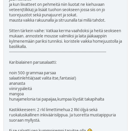
ja kun liivatteet on pehmeitä niin liuotat ne kiehuvaan
veteen(tilkka) ja lisäät tuohon seokseen jossa siis on jo
tuorejuustot sekä punajuuret ja sokat.
mausta vaikka rakuunalla ja sitruunalla tai millä tahdot.
Sitten tärkein vaihe: Vatkaa kerma vaahdoksi ja heitä seokseen
mukaan. annostele mousse valmiiksi ja laita jääkaappiin
kylmenemään pariksi tunniksi. koristele vaikka homejuustolla ja
basilikalla.
-----------------------------------------------------------------------------------
Karibialainen parsasalaatti:
noin 500 grammaa parsaa
salaatinlehtiä(saat valita itse,fantasia!)
ananasta
viinirypäleitä
mangoa
hunajamelonia tai papaijaa,kumpaa löydät takapihalta
Kastikkeeseen: 2 rkl limettimehua 2 Rkl öljyä sekä
ruokalusikallinen inkiväärisilppua. Ja tuoretta mustapippuria
suoraan myllystä.
Ei se salaatti sen kummoisempi tarvitse olla