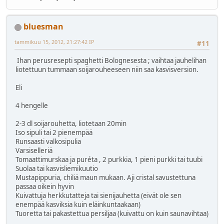
bluesman
tammikuu 15, 2012, 21:27:42 IP
#11
Ihan perusresepti spaghetti Bolognesesta ; vaihtaa jauhelihan
liotettuun tummaan soijarouheeseen niin saa kasvisversion.
Eli
4 hengelle
2-3 dl soijarouhetta, liotetaan 20min
Iso sipuli tai 2 pienempää
Runsaasti valkosipulia
Varsiselleriä
Tomaattimurskaa ja puréta , 2 purkkia, 1 pieni purkki tai tuubi
Suolaa tai kasvisliemikuutio
Mustapippuria, chiliä maun mukaan. Aji cristal savustettuna
passaa oikein hyvin
Kuivattuja herkkutatteja tai sienijauhetta (eivät ole sen
enempää kasviksia kuin eläinkuntaakaan)
Tuoretta tai pakastettua persiljaa (kuivattu on kuin saunavihtaa)