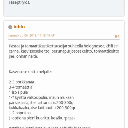
resepti ylös.
biblo
tammikuu 06, 2012, 11:18:49 AP
#4
Pastaa ja tomaattikastiketta/soijarouheella bolognesea, chili sin
carne, kasvissosekeitto, perunapurjososekeitto, tomaattikeitto
jne, onhan näitä.
Kasvissosekeitto neljälle:
2-3 porkkanaa
3-4 tomaattia
1 iso sipula
1-? kynttä valkosipulia, maun mukaan
parsakaalia, itse laittanut n.200-300gr
kukkakaalia, itse laittanut n.200-300gr
1-2 paprikaa
(+optiona pieni kuorittu kesäkurpitsa)