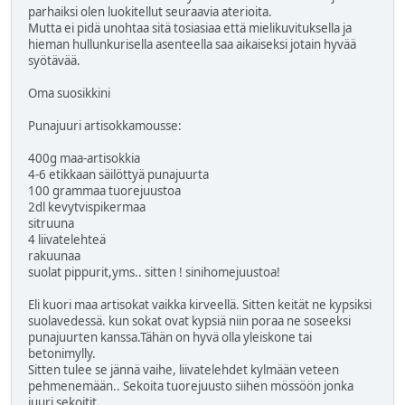
parhaiksi olen luokitellut seuraavia aterioita.
Mutta ei pidä unohtaa sitä tosiasiaa että mielikuvituksella ja
hieman hullunkurisella asenteella saa aikaiseksi jotain hyvää
syötävää.
Oma suosikkini
Punajuuri artisokkamousse:
400g maa-artisokkia
4-6 etikkaan säilöttyä punajuurta
100 grammaa tuorejuustoa
2dl kevytvispikermaa
sitruuna
4 liivatelehteä
rakuunaa
suolat pippurit,yms.. sitten ! sinihomejuustoa!
Eli kuori maa artisokat vaikka kirveellä. Sitten keität ne kypsiksi
suolavedessä. kun sokat ovat kypsiä niin poraa ne soseeksi
punajuurten kanssa.Tähän on hyvä olla yleiskone tai
betonimylly.
Sitten tulee se jännä vaihe, liivatelehdet kylmään veteen
pehmenemään.. Sekoita tuorejuusto siihen mössöön jonka
juuri sekoitit