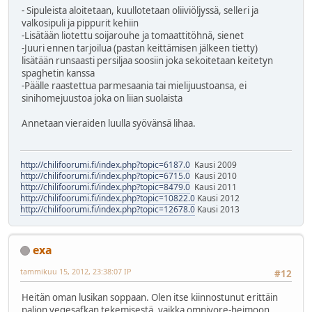
- Sipuleista aloitetaan, kuullotetaan oliiviöljyssä, selleri ja
valkosipuli ja pippurit kehiin
-Lisätään liotettu soijarouhe ja tomaattitöhnä, sienet
-Juuri ennen tarjoilua (pastan keittämisen jälkeen tietty)
lisätään runsaasti persiljaa soosiin joka sekoitetaan keitetyn
spaghetin kanssa
-Päälle raastettua parmesaania tai mielijuustoansa, ei
sinihomejuustoa joka on liian suolaista
Annetaan vieraiden luulla syövänsä lihaa.
http://chilifoorumi.fi/index.php?topic=6187.0
Kausi 2009
http://chilifoorumi.fi/index.php?topic=6715.0
Kausi 2010
http://chilifoorumi.fi/index.php?topic=8479.0
Kausi 2011
http://chilifoorumi.fi/index.php?topic=10822.0
Kausi 2012
http://chilifoorumi.fi/index.php?topic=12678.0
Kausi 2013
exa
tammikuu 15, 2012, 23:38:07 IP
#12
Heitän oman lusikan soppaan. Olen itse kiinnostunut erittäin
paljon vegesafkan tekemisestä, vaikka omnivore-heimoon