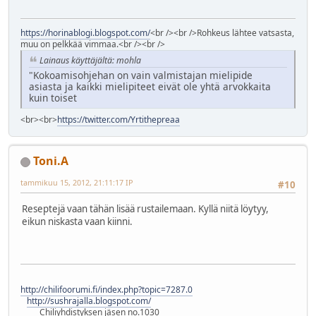
https://horinablogi.blogspot.com/
<br /><br />Rohkeus lähtee vatsasta,
muu on pelkkää vimmaa.<br /><br />
Lainaus käyttäjältä: mohla
"Kokoamisohjehan on vain valmistajan mielipide
asiasta ja kaikki mielipiteet eivät ole yhtä arvokkaita
kuin toiset
<br><br>
https://twitter.com/Yrtithepreaa
Toni.A
tammikuu 15, 2012, 21:11:17 IP
#10
Reseptejä vaan tähän lisää rustailemaan. Kyllä niitä löytyy,
eikun niskasta vaan kiinni.
http://chilifoorumi.fi/index.php?topic=7287.0
http://sushrajalla.blogspot.com/
Chiliyhdistyksen jäsen no.1030