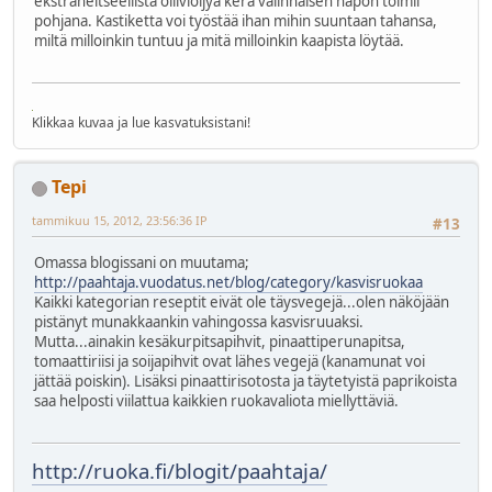
ekstraneitseellistä oliiviöljyä kera valinnaisen hapon toimii
pohjana. Kastiketta voi työstää ihan mihin suuntaan tahansa,
miltä milloinkin tuntuu ja mitä milloinkin kaapista löytää.
Klikkaa kuvaa ja lue kasvatuksistani!
Tepi
tammikuu 15, 2012, 23:56:36 IP
#13
Omassa blogissani on muutama;
http://paahtaja.vuodatus.net/blog/category/kasvisruokaa
Kaikki kategorian reseptit eivät ole täysvegejä...olen näköjään
pistänyt munakkaankin vahingossa kasvisruuaksi.
Mutta...ainakin kesäkurpitsapihvit, pinaattiperunapitsa,
tomaattiriisi ja soijapihvit ovat lähes vegejä (kanamunat voi
jättää poiskin). Lisäksi pinaattirisotosta ja täytetyistä paprikoista
saa helposti viilattua kaikkien ruokavaliota miellyttäviä.
http://ruoka.fi/blogit/paahtaja/