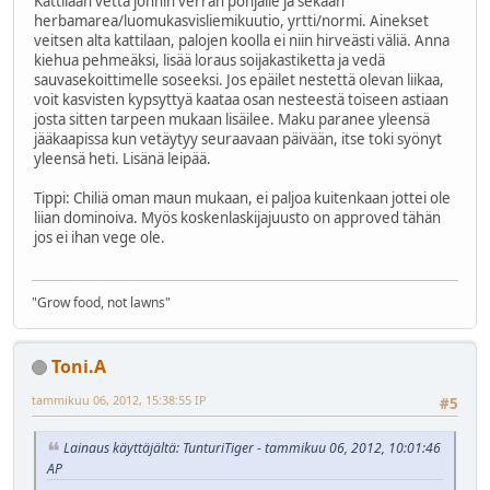
Kattilaan vettä jonnin verran pohjalle ja sekaan
herbamarea/luomukasvisliemikuutio, yrtti/normi. Ainekset
veitsen alta kattilaan, palojen koolla ei niin hirveästi väliä. Anna
kiehua pehmeäksi, lisää loraus soijakastiketta ja vedä
sauvasekoittimelle soseeksi. Jos epäilet nestettä olevan liikaa,
voit kasvisten kypsyttyä kaataa osan nesteestä toiseen astiaan
josta sitten tarpeen mukaan lisäilee. Maku paranee yleensä
jääkaapissa kun vetäytyy seuraavaan päivään, itse toki syönyt
yleensä heti. Lisänä leipää.
Tippi: Chiliä oman maun mukaan, ei paljoa kuitenkaan jottei ole
liian dominoiva. Myös koskenlaskijajuusto on approved tähän
jos ei ihan vege ole.
"Grow food, not lawns"
Toni.A
tammikuu 06, 2012, 15:38:55 IP
#5
Lainaus käyttäjältä: TunturiTiger - tammikuu 06, 2012, 10:01:46
AP