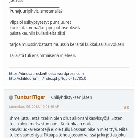
juustoa
___________________________
Punajuuripihvit, smetanalla?
Viipaloi esikypsytetyt punajuuret
kuorruta muna/korppujauhoseoksella
paista kauniin kullankeltaisiksi
tarjoa muussin/bataattimuussin kera tai kukkakaalisurvoksen
Tälläistä tuli ensimmäisenä mieleen.
https://dinosauruskeittiossa.wordpress.com
http://chilifoorumi.fi/index.php?topic=12785.0
TunturiTiger
Chiliyhdistyksen jäsen
tammikuu 06, 2012, 10:01:46 AP
#3
Ihme juttu, että itsekin olen ollut aikonani kasvissyöjä. Sitten
tosin aloin metsästämään.. Kuitenkaan noita
kasvisruokareseptejä ei ole tullu koskaan oikein mietittyä. Niitä
tulee vaantehtyä. Pitääpä tehdä jossain välissä ja kirjottaa joku