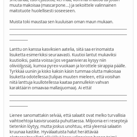
muuta makoisaa (mascarpone...) ja sekoittele valinnainen
maitotuote huolellisesti soseeseen.
Muista toki maustaa sen kuuluisan oman maun mukaan.
________________________________________________________________
________________________________________________________________
__________
Lanttu on kanssa kasviksien aatelia, siitä saa erinomaista
lisuketta esimerkiksi seuraavasti. Kuutioi lantut mukaviksi
kuutioiksi, paista voissa (jos vegaanivieras kysyy niin
oliiviöljyssä), kumoa pyrex-vuokaan ja lorottele siirappia päälle.
Tyrkkää uuniin ja kisko kaksin käsin tummaa olutta makoisaa
lisuketta odotellessa (tulipas muuten mieleen, että voisihan
niitä lanttuja kuullotellessa kaataa pannullekin vahvan
karaktäärin omaavaa mallasjuomaa). Ai että!
________________________________________________________________
________________________________________________________________
__________
Lienee sanomattakin selvää, että salaatit ovat melko turvallisia
vaihtoehtoja kasvisruoasta puhuttaessa. Miljoonia eri reseptejä
tietenkin löytyy, mutta joskus unohtuu, että yleensä salaatin
kruunaa kastike. Hyvälaatuista halut herättävää