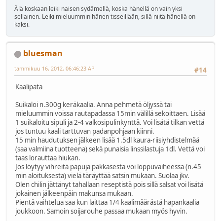
Älä koskaan leiki naisen sydämellä, koska hänellä on vain yksi
sellainen. Leiki mieluummin hänen tisseillään, sillä niitä hänellä on
kaksi.
bluesman
tammikuu 16, 2012, 06:46:23 AP
#14
Kaalipata
Suikaloi n.300g keräkaalia. Anna pehmetä öljyssä tai
mieluummin voissa rautapadassa 15min välillä sekoittaen. Lisää
1 suikaloitu sipuli ja 2-4 valkosipulinkynttä. Voi lisätä tilkan vettä
jos tuntuu kaali tarttuvan padanpohjaan kiinni.
15 min haudutuksen jälkeen lisää 1.5dl kaura-riisiyhdistelmää
(saa valmiina tuotteena) sekä punaisia linssilastuja 1dl. Vettä voi
taas lorauttaa hiukan.
Jos löytyy vihreitä papuja pakkasesta voi loppuvaiheessa (n.45
min aloituksesta) vielä täräyttää satsin mukaan. Suolaa jkv.
Olen chilin jättänyt tahallaan reseptistä pois sillä salsat voi lisätä
jokainen jälkeenpäin makunsa mukaan.
Pientä vaihtelua saa kun laittaa 1/4 kaalimäärästä hapankaalia
joukkoon. Samoin soijarouhe passaa mukaan myös hyvin.