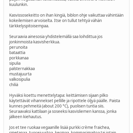
kuulunkin.
Kasvissosekeitto on ihan kingiä, biblon ohje vaikuttaa vähintään
kokeilemisen arvoiselta. Itse on tullut tehtyä vähän
tärkkelyspitoisempaa.
Seuraavia ainesosia yhdistelemällä saa loihdittua jos
jonkinmoista kasvisherkkua.
perunoita
bataattia
porkkanaa
sipulia
palsternakkaa
mustajuurta
valkosipulia
chiliä
Hyväksi koettu menettelytapa: keittämisen sijaan pilko
käytettävät vihannekset pellille ja ripottele öljyä päälle. Paista
kunnes pehmeitä (about 200 °C), puolisen tuntia siis.
Seuraavaksi kattilaan ja soseeksi kasvisliemen kanssa, jonka
jälkeen kiehautus.
Jos et tee ruokaa vegaanille lisää purkki crème fraichea,
smetanaa, tuorejuustoa, kermaa, kommarimaitoa tai jotain