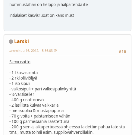
hummustahan on helppo ja halpa tehdä ite
intialaiset kasvisruoat on kans must
Larski
tammikuu 16, 2012, 15:56:03 IP
#16
Sienirisotto
- 1 l kasvislientä
- 2 rkl oliiviöljyä
- 1 iso sipuli
- valkosipuli + pari valkosipulinkynttä
- ½ varsiselleri
- 400 g risottoriisiä
- 2 lasillista kuivaa valkkaria
- merisuolaa & mustapippuria
- 70 g voita + paistamiseen vähän
- 100 g parmesaania raastettuna
- 200 g sieniä, alkuperäisessä ohjeessa taidettiin puhua tateista
tms., mutta toimii esim. suppilovahveroillakin.