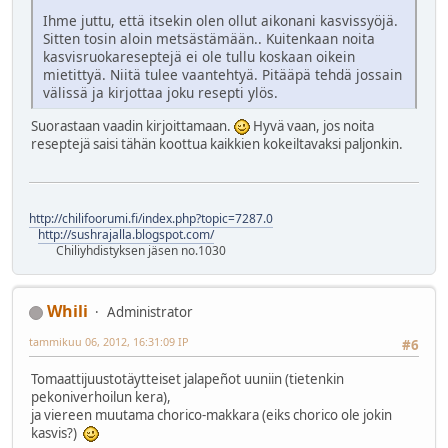
Ihme juttu, että itsekin olen ollut aikonani kasvissyöjä.
Sitten tosin aloin metsästämään.. Kuitenkaan noita
kasvisruokareseptejä ei ole tullu koskaan oikein
mietittyä. Niitä tulee vaantehtyä. Pitääpä tehdä jossain
välissä ja kirjottaa joku resepti ylös.
Suorastaan vaadin kirjoittamaan.
Hyvä vaan, jos noita
reseptejä saisi tähän koottua kaikkien kokeiltavaksi paljonkin.
http://chilifoorumi.fi/index.php?topic=7287.0
http://sushrajalla.blogspot.com/
Chiliyhdistyksen jäsen no.1030
Whili
Administrator
tammikuu 06, 2012, 16:31:09 IP
#6
Tomaattijuustotäytteiset jalapeñot uuniin (tietenkin
pekoniverhoilun kera),
ja viereen muutama chorico-makkara (eiks chorico ole jokin
kasvis?)