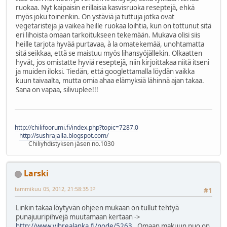
ruokaa. Nyt kaipaisin erillaisia kasvisruoka reseptejä, ehkä
myös joku toinenkin. On ystäviä ja tuttuja jotka ovat
vegetaristeja ja vaikea heille ruokaa loihtia, kun on tottunut sitä
eri lihoista omaan tarkoitukseen tekemään. Mukava olisi siis
heille tarjota hyvää purtavaa, à la omatekemää, unohtamatta
sitä seikkaa, että se maistuu myös lihansyöjällekin. Olkaatten
hyvät, jos omistatte hyviä reseptejä, niin kirjoittakaa niitä itseni
ja muiden iloksi. Tiedän, että googlettamalla löydän vaikka
kuun taivaalta, mutta omia ahaa elämyksiä lähinnä ajan takaa.
Sana on vapaa, silivuplee!!!
http://chilifoorumi.fi/index.php?topic=7287.0
http://sushrajalla.blogspot.com/
Chiliyhdistyksen jäsen no.1030
Larski
tammikuu 05, 2012, 21:58:35 IP
#1
Linkin takaa löytyvän ohjeen mukaan on tullut tehtyä
punajuuripihvejä muutamaan kertaan ->
http://www.vihrealanka.fi/node/5263
. Omaan makuun nuo on