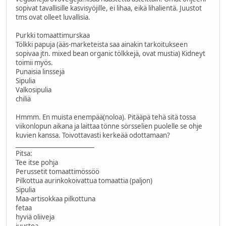
sopivat tavallisille kasvisyöjille, ei lihaa, eikä lihalientä. Juustot
tms ovat olleet luvallisia.
Purkki tomaattimurskaa
Tölkki papuja (ääs-marketeista saa ainakin tarkoitukseen
sopivaa jtn. mixed bean organic tölkkejä, ovat mustia) Kidneyt
toimii myös.
Punaisia linssejä
Sipulia
Valkosipulia
chiliä
Hmmm. En muista enempää(noloa). Pitääpä tehä sitä tossa
viikonlopun aikana ja laittaa tönne sörsselien puolelle se ohje
kuvien kanssa. Toivottavasti kerkeää odottamaan?
__________________________
Pitsa:
Tee itse pohja
Perussetit tomaattimössöö
Pilkottua aurinkokoivattua tomaattia (paljon)
Sipulia
Maa-artisokkaa pilkottuna
fetaa
hyviä oliiveja