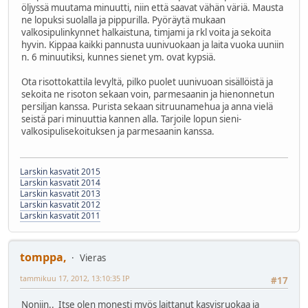
öljyssä muutama minuutti, niin että saavat vähän väriä. Mausta
ne lopuksi suolalla ja pippurilla. Pyöräytä mukaan
valkosipulinkynnet halkaistuna, timjami ja rkl voita ja sekoita
hyvin. Kippaa kaikki pannusta uunivuokaan ja laita vuoka uuniin
n. 6 minuutiksi, kunnes sienet ym. ovat kypsiä.
Ota risottokattila levyltä, pilko puolet uunivuoan sisällöistä ja
sekoita ne risoton sekaan voin, parmesaanin ja hienonnetun
persiljan kanssa. Purista sekaan sitruunamehua ja anna vielä
seistä pari minuuttia kannen alla. Tarjoile lopun sieni-
valkosipulisekoituksen ja parmesaanin kanssa.
Larskin kasvatit 2015
Larskin kasvatit 2014
Larskin kasvatit 2013
Larskin kasvatit 2012
Larskin kasvatit 2011
tomppa,
Vieras
tammikuu 17, 2012, 13:10:35 IP
#17
Noniin.. Itse olen monesti myös laittanut kasvisruokaa ja