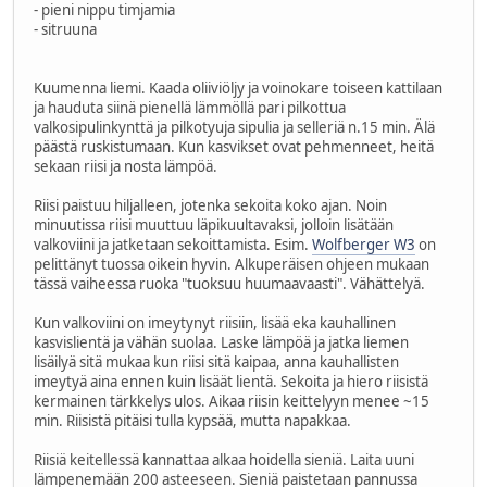
- pieni nippu timjamia
- sitruuna
Kuumenna liemi. Kaada oliiviöljy ja voinokare toiseen kattilaan
ja hauduta siinä pienellä lämmöllä pari pilkottua
valkosipulinkynttä ja pilkotyuja sipulia ja selleriä n.15 min. Älä
päästä ruskistumaan. Kun kasvikset ovat pehmenneet, heitä
sekaan riisi ja nosta lämpöä.
Riisi paistuu hiljalleen, jotenka sekoita koko ajan. Noin
minuutissa riisi muuttuu läpikuultavaksi, jolloin lisätään
valkoviini ja jatketaan sekoittamista. Esim.
Wolfberger W3
on
pelittänyt tuossa oikein hyvin. Alkuperäisen ohjeen mukaan
tässä vaiheessa ruoka "tuoksuu huumaavaasti". Vähättelyä.
Kun valkoviini on imeytynyt riisiin, lisää eka kauhallinen
kasvislientä ja vähän suolaa. Laske lämpöä ja jatka liemen
lisäilyä sitä mukaa kun riisi sitä kaipaa, anna kauhallisten
imeytyä aina ennen kuin lisäät lientä. Sekoita ja hiero riisistä
kermainen tärkkelys ulos. Aikaa riisin keittelyyn menee ~15
min. Riisistä pitäisi tulla kypsää, mutta napakkaa.
Riisiä keitellessä kannattaa alkaa hoidella sieniä. Laita uuni
lämpenemään 200 asteeseen. Sieniä paistetaan pannussa