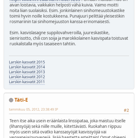
aivan loistavia, vaikkakin helposti vähä kuivia. Vaimo moitti
noita liian suolaisiksi. Esim. jonkinlainen sinihomeuustokastike
toimii hyvin noille kostukkeena. Punajuuri pelittää yleisestikin
rosmariinin tai sinihomejuuston kanssa erinomaisesti.
Esim. kasvislasagne suppilovahveroilla, juureskastike,
sienirisotto, chili con soija ja marokkolainen kasvispata toistuvat
ruokalistalla myös tasaiseen tahtiin.
Larskin kasvatit 2015
Larskin kasvatit 2014
Larskin kasvatit 2013
Larskin kasvatit 2012
Larskin kasvatit 2011
Täti-E
tammikuu 05, 2012, 23:38:49 IP
#2
Teen itse aika usein eräänlaista linssipataa, joka maistuu itselle
(lihansyöjä) sekä niille muille, kiitettävästi. Ruokahan riippuu
myös usein siitä ovatko kanssasyöjät kasvissyöjiä vai
vegaaneja/ovovegejä..lisää haastetta asteittain! Omat ohjeeni