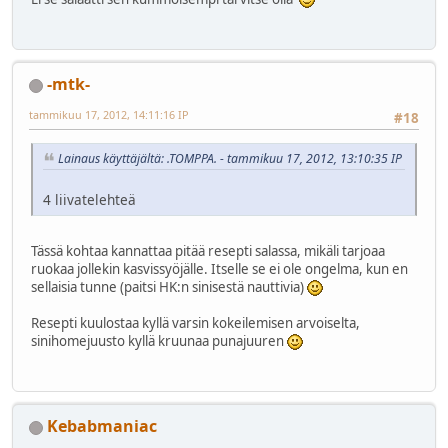
-mtk-
tammikuu 17, 2012, 14:11:16 IP
#18
Lainaus käyttäjältä: .TOMPPA. - tammikuu 17, 2012, 13:10:35 IP
4 liivatelehteä
Tässä kohtaa kannattaa pitää resepti salassa, mikäli tarjoaa
ruokaa jollekin kasvissyöjälle. Itselle se ei ole ongelma, kun en
sellaisia tunne (paitsi HK:n sinisestä nauttivia)
Resepti kuulostaa kyllä varsin kokeilemisen arvoiselta,
sinihomejuusto kyllä kruunaa punajuuren
Kebabmaniac