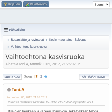
Kirjaudu
Rekisteröidy
Päävalikko
Ruoanlaitto ja ravintolat
Kodin mausteinen kokkaus
►
►
Vaihtoehtona kasvisruoka
►
Vaihtoehtona kasvisruoka
Aloittaja Toni.A, tammikuu 05, 2012, 21:26:02 IP
2
Sivuja
1
SIIRRY ALAS
KÄYTTÄJÄN TOIMET
Toni.A
tammikuu 05, 2012, 21:26:02 IP
Viimeisin muokkaus
: tammikuu 05, 2012, 21:27:58 IP käyttäjältä Toni.A
Itse olen henkeen ja vereen lihansyöjä, sekä tykkään tehdä