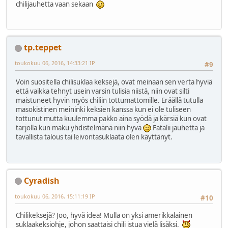
chilijauhetta vaan sekaan
tp.teppet
toukokuu 06, 2016, 14:33:21 IP
#9
Voin suositella chilisuklaa keksejä, ovat meinaan sen verta hyviä
että vaikka tehnyt usein varsin tulisia niistä, niin ovat silti
maistuneet hyvin myös chiliin tottumattomille. Eräällä tutulla
masokistinen meininki keksien kanssa kun ei ole tuliseen
tottunut mutta kuulemma pakko aina syödä ja kärsiä kun ovat
tarjolla kun maku yhdistelmänä niin hyvä
Fatalii jauhetta ja
tavallista talous tai leivontasuklaata olen käyttänyt.
Cyradish
toukokuu 06, 2016, 15:11:19 IP
#10
Chilikeksejä? Joo, hyvä idea! Mulla on yksi amerikkalainen
suklaakeksiohje, johon saattaisi chili istua vielä lisäksi.