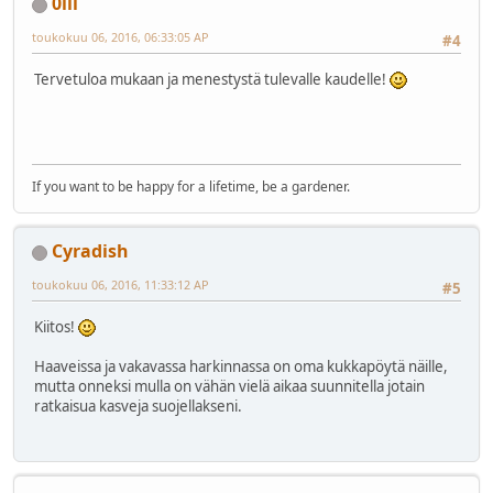
0lli
toukokuu 06, 2016, 06:33:05 AP
#4
Tervetuloa mukaan ja menestystä tulevalle kaudelle!
If you want to be happy for a lifetime, be a gardener.
Cyradish
toukokuu 06, 2016, 11:33:12 AP
#5
Kiitos!
Haaveissa ja vakavassa harkinnassa on oma kukkapöytä näille,
mutta onneksi mulla on vähän vielä aikaa suunnitella jotain
ratkaisua kasveja suojellakseni.