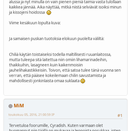
alussa ja nyt minulla on vain pienen pieniä taimia vasta tulollaan
kaikkea jännää. Aika näyttää, mitkä niistä selviävät isoiksi minun
ja kissojeni hoidossa
Viime kesäkuun lopulta kuva:
Ja samaisen puskan tuotoksia elokuun puolelta väliltä:
Chiliä käytän toistaiseksi todella maltillisesti ruuanlaitossa,
mutta tuleepa sitä laitettua niin omiin lihamarinadeihin,
thaikkuihin, lasagneen kuin kaikenmoisiin
jauhelihakastikkeisiin. Toivon, että satoa tulee tänä vuonna sen
verran, että pääsee kokeilemaan chilin savustamista ja
mahdollisesti jonkinlaista omaa suklaata
MiM
toukokuu 05, 2016, 21:00:59 IP
#1
Tervetuloa foorumille, Cyradish. Kuten varmaan olet
huomannut niin täällä on mukavaa ja leppoista porukkaa, joten