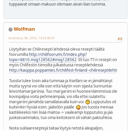
tuppaavat omaan makuun olemaan aivan liian tummia.
Wolfman
toukokuu 06, 2016, 14:25:00 IP
#8
Löytyihän se Chiliresepti lehdessä oleva resepti täältä
foorumilta
http://chilifoorumi.fi/index.php?
topic=8810.msg128562#msg128562
Eli tuo TT:n resepti on
myös Chilifestin tiimoilta julkaistussa reseptilehdessä
http://kauppa.poppamies.fi/chilifest-finland--chilireseptilehti
Tuosta tulee tosin aika tummaa ja itselläni se ei jämähtänyt
mutta syynä voi olla osin että käytin voin sijasta Sunnuntai-
leivontamargariinia. Tuo margariini ei huoneenlämmössä ole
kovinpaljoa voita pehmeämpää, voi olla ettei sulatettu
margariini jämähdä samallatavalla kuin voi
Lopputulos oli
kuitenkin hyvää esim. jäätelön päälle
Jos tuosta meinaa
kastikkeeksi niin lisää maitoa -> vaaleampi lopputulos ja jää
juoksevammaksi, tuo oma keitokseni oli vähän paksuhkoa.
Noita suklaareseptejä taitaa löytyä netistä aikapaljon,