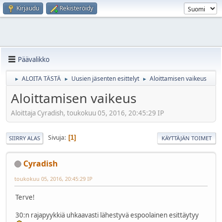
Kirjaudu
Rekisteröidy
Päävalikko
ALOITA TÄSTÄ
Uusien jäsenten esittelyt
Aloittamisen vaikeus
►
►
►
Aloittamisen vaikeus
Aloittaja Cyradish, toukokuu 05, 2016, 20:45:29 IP
Sivuja
1
SIIRRY ALAS
KÄYTTÄJÄN TOIMET
Cyradish
toukokuu 05, 2016, 20:45:29 IP
Terve!
30:n rajapyykkiä uhkaavasti lähestyvä espoolainen esittäytyy