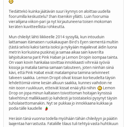
Tiedättekö kuinka jäätävän suuri kynnys on aloittaa uudella
foorumilla keskustelu? Ihan itsenikin yllätti. Luin foorumia
vierailijana viikon-pari ja nyt kirjautuneena toisen mokoman
keräten kuvitteellista rohkeutta.
Mun chileilyt lähti liikkeelle 2014 syssyllä, kun intouduin
laittamaan itämaisen ruokakaupan Bird's Eyen siementä multiin
(tästä selvisi kaksi tainta isoksi ja nykyään majailevat äidin luona
metrin korkuisina puskina) ja samaa aikaa sain kaverilta
lahjoituksena parit Pink Haban ja Lemon Dropin isompaa tainta.
On vaan kovin hankalaa sovittaa innokkaasti vihreää syöviä
kissoja ja matalia taimia samaan talouteen, joten niinhän siinä
kävi, että Pink Habat eivät matalampina taimina selvinneet
talveen saakka. Lemon Dropit olivat kissan korkeudelta täysin
lehdettömiä viime kesän alkuun saakka, kunnes vaihdoin ne
niin isoon ruukkuun, etteivät kissat enää yltä niihin
Lemon
Drop on jopa minun kaltaisen toivottoman hoitajan kynsissä
talvehtinut mallikkaasti jo kahdesti ja toistaiseksi pysynyt täysin
tuholaisettomanakin. Nyt se pukkaa jo innokkaana kukkaa ja
podia tälle kaudelle
Heräsin tänä vuonna todella myöhään tähän chileilyyn ja päätin
laajentaa harrastusta. Fataliille tilaus tuli tehtyä vasta huhtikuun