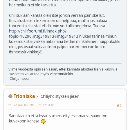
hermoiluun ei ole tarvetta.
Chilisuklaan kanssa olen itse jonkin verran painiskellut.
Kuivatusta sen tekeminen on helppoa, mutta jos haluaa
tuoreesta chilistä tehdä, niin voi tulla ongelmia. Tuossa
http://chilifoorumi.fi/index.php?
topic=10290.msg319813#msg319813
hiukan tarinaa minun
kokemukista (vaikka mitä minä tiedän minkälainen huippukokki
olet, jos osaat suklaanteon paljon paremmin niin kerro
ihmeessä vinkkejä)
Viime vuodesta opin sen asian, ettei kannata aloittaa liian aikaisin ja
ravinteita voi antaa myös vähemmänkin.
-Chilijamppa-
Trioniska
Chiliyhdistyksen jäsen
toukokuu 05, 2016, 21:22:01 IP
#2
Sanotaanko että hyvin viimeistelty esiinmarssi säädetyn
kuvakoon kanssa