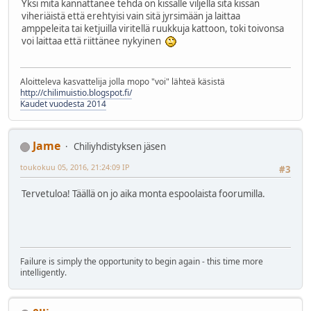
Yksi mitä kannattanee tehdä on kissalle viljellä sitä kissan
viheriäistä että erehtyisi vain sitä jyrsimään ja laittaa
amppeleita tai ketjuilla viritellä ruukkuja kattoon, toki toivonsa
voi laittaa että riittänee nykyinen
Aloitteleva kasvattelija jolla mopo "voi" lähteä käsistä
http://chilimuistio.blogspot.fi/
Kaudet vuodesta 2014
Jame
Chiliyhdistyksen jäsen
toukokuu 05, 2016, 21:24:09 IP
#3
Tervetuloa! Täällä on jo aika monta espoolaista foorumilla.
Failure is simply the opportunity to begin again - this time more
intelligently.