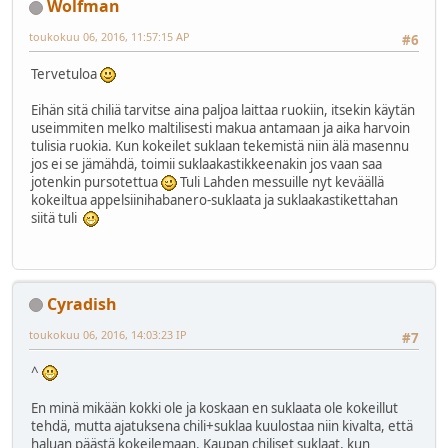
Wolfman
toukokuu 06, 2016, 11:57:15 AP
#6
Tervetuloa
Eihän sitä chiliä tarvitse aina paljoa laittaa ruokiin, itsekin käytän
useimmiten melko maltilisesti makua antamaan ja aika harvoin
tulisia ruokia. Kun kokeilet suklaan tekemistä niin älä masennu
jos ei se jämähdä, toimii suklaakastikkeenakin jos vaan saa
jotenkin pursotettua
Tuli Lahden messuille nyt keväällä
kokeiltua appelsiinihabanero-suklaata ja suklaakastikettahan
siitä tuli
Cyradish
toukokuu 06, 2016, 14:03:23 IP
#7
^
En minä mikään kokki ole ja koskaan en suklaata ole kokeillut
tehdä, mutta ajatuksena chili+suklaa kuulostaa niin kivalta, että
haluan päästä kokeilemaan. Kaupan chiliset suklaat, kun