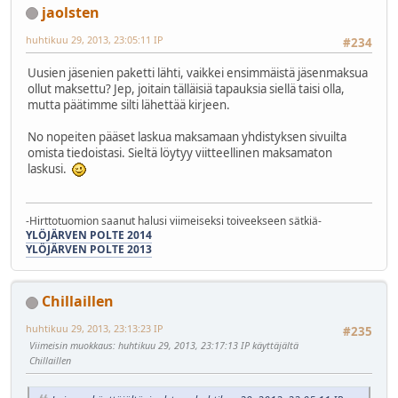
jaolsten
huhtikuu 29, 2013, 23:05:11 IP
#234
Uusien jäsenien paketti lähti, vaikkei ensimmäistä jäsenmaksua
ollut maksettu? Jep, joitain tälläisiä tapauksia siellä taisi olla,
mutta päätimme silti lähettää kirjeen.
No nopeiten pääset laskua maksamaan yhdistyksen sivuilta
omista tiedoistasi. Sieltä löytyy viitteellinen maksamaton
laskusi.
-Hirttotuomion saanut halusi viimeiseksi toiveekseen sätkiä-
YLÖJÄRVEN POLTE 2014
YLÖJÄRVEN POLTE 2013
Chillaillen
huhtikuu 29, 2013, 23:13:23 IP
#235
Viimeisin muokkaus
: huhtikuu 29, 2013, 23:17:13 IP käyttäjältä
Chillaillen