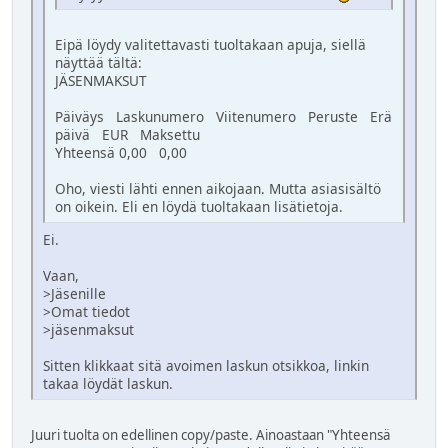
Eipä löydy valitettavasti tuoltakaan apuja, siellä
näyttää tältä:
JÄSENMAKSUT
Päiväys Laskunumero Viitenumero Peruste Erä
päivä EUR Maksettu
Yhteensä 0,00 0,00
Oho, viesti lähti ennen aikojaan. Mutta asiasisältö
on oikein. Eli en löydä tuoltakaan lisätietoja.
Ei.
Vaan,
>Jäsenille
>Omat tiedot
>jäsenmaksut
Sitten klikkaat sitä avoimen laskun otsikkoa, linkin
takaa löydät laskun.
Juuri tuolta on edellinen copy/paste. Ainoastaan "Yhteensä