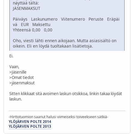
näyttää tältä:
JÄSENMAKSUT
Päiväys Laskunumero Viitenumero Peruste Eräpäi
vä EUR Maksettu
Yhteensä 0,00 0,00
Oho, viesti lähti ennen aikojaan. Mutta asiasisältö on
oikein. Eli en löydä tuoltakaan lisätietoja.
Ei.
Vaan,
>Jäsenille
>Omat tiedot
>jäsenmaksut
Sitten klikkaat sitä avoimen laskun otsikkoa, linkin takaa löydät
laskun.
-Hirttotuomion saanut halusi viimeiseksi toiveekseen sätkiä-
YLÖJÄRVEN POLTE 2014
YLÖJÄRVEN POLTE 2013