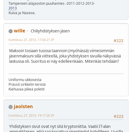
Tampereen alajaoston puuhamies -2011-2012-2013-
2013
Kuiva ja Naseva.
wille
Chiliyhdistyksen jäsen
huhtikuu 27, 2013, 17:04:21 IP
#222
Maksoin tosiaan tuossa taannoin (myöhässä) viimeisimmän
jäsenmaksuni sillä viitteellä, joka yhdistyksen sivuilla näkyvässä
laskussa oli. Suoritus ei näy edelleenkään. Mitenkäs tehdään?
Uniformu ukkosesta
Prässit sirkkelin teristä
Kiehuvaa pikeä poletit
jaolsten
huhtikuu 27, 2013, 19:17:26 IP
#223
Yhdistyksen sivut ovat nyt sitä kryptoniittia. Vaatii IT-alan
ammattilaisen, että saa korjattua jäsentiedot kohdilleen. Uusilla