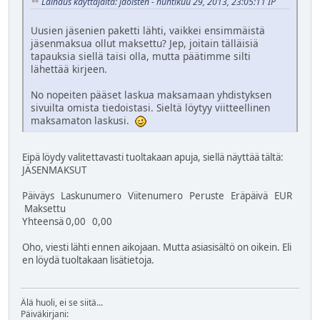
Lainaus käyttäjältä: jaolsten - huhtikuu 29, 2013, 23:05:11 IP
Uusien jäsenien paketti lähti, vaikkei ensimmäistä
jäsenmaksua ollut maksettu? Jep, joitain tälläisiä
tapauksia siellä taisi olla, mutta päätimme silti
lähettää kirjeen.
No nopeiten pääset laskua maksamaan yhdistyksen
sivuilta omista tiedoistasi. Sieltä löytyy viitteellinen
maksamaton laskusi.
Eipä löydy valitettavasti tuoltakaan apuja, siellä näyttää tältä:
JÄSENMAKSUT
Päiväys Laskunumero Viitenumero Peruste Eräpäivä EUR
Maksettu
Yhteensä 0,00 0,00
Oho, viesti lähti ennen aikojaan. Mutta asiasisältö on oikein. Eli
en löydä tuoltakaan lisätietoja.
Älä huoli, ei se siitä...
Päiväkirjani: