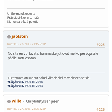
Uniformu ukkosesta
Prässit sirkkelin teristä
Kiehuvaa pikeä poletit
jaolsten
huhtikuu 27, 2013, 21:15:59 IP
#225
No sitä en voi luvata, hammaskeijut ovat melko pervoja sille
päälle sattuessaan.
-Hirttotuomion saanut halusi viimeiseksi toiveekseen sätkiä-
YLÖJÄRVEN POLTE 2014
YLÖJÄRVEN POLTE 2013
wille
Chiliyhdistyksen jäsen
huhtikuu 27, 2013, 21:26:22 IP
#226