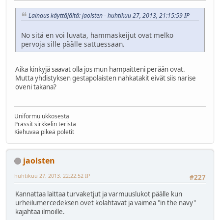
Lainaus käyttäjältä: jaolsten - huhtikuu 27, 2013, 21:15:59 IP
No sitä en voi luvata, hammaskeijut ovat melko
pervoja sille päälle sattuessaan.
Aika kinkyjä saavat olla jos mun hampaitteni perään ovat.
Mutta yhdistyksen gestapolaisten nahkatakit eivät siis narise
oveni takana?
Uniformu ukkosesta
Prässit sirkkelin teristä
Kiehuvaa pikeä poletit
jaolsten
huhtikuu 27, 2013, 22:22:52 IP
#227
Kannattaa laittaa turvaketjut ja varmuuslukot päälle kun
urheilumercedeksen ovet kolahtavat ja vaimea "in the navy"
kajahtaa ilmoille.