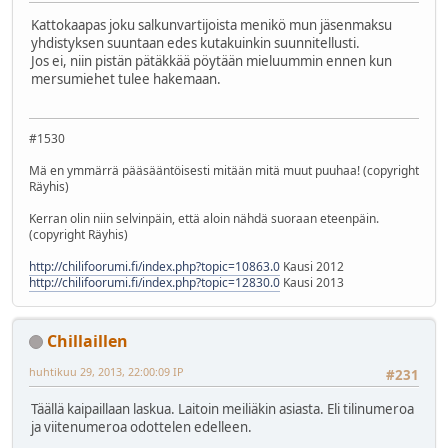
Kattokaapas joku salkunvartijoista menikö mun jäsenmaksu
yhdistyksen suuntaan edes kutakuinkin suunnitellusti.
Jos ei, niin pistän pätäkkää pöytään mieluummin ennen kun
mersumiehet tulee hakemaan.
#1530
Mä en ymmärrä pääsääntöisesti mitään mitä muut puuhaa! (copyright
Räyhis)
Kerran olin niin selvinpäin, että aloin nähdä suoraan eteenpäin.
(copyright Räyhis)
http://chilifoorumi.fi/index.php?topic=10863.0
Kausi 2012
http://chilifoorumi.fi/index.php?topic=12830.0
Kausi 2013
Chillaillen
huhtikuu 29, 2013, 22:00:09 IP
#231
Täällä kaipaillaan laskua. Laitoin meiliäkin asiasta. Eli tilinumeroa
ja viitenumeroa odottelen edelleen.