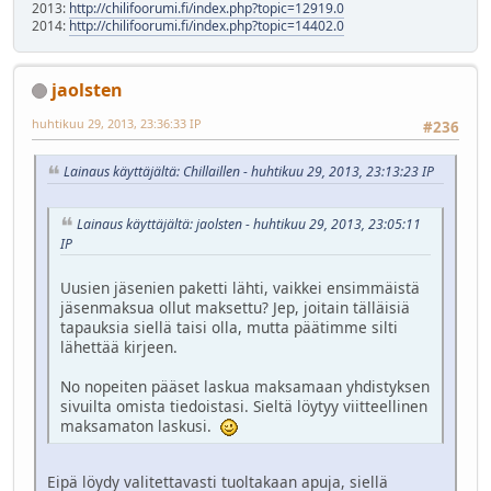
2013:
http://chilifoorumi.fi/index.php?topic=12919.0
2014:
http://chilifoorumi.fi/index.php?topic=14402.0
jaolsten
huhtikuu 29, 2013, 23:36:33 IP
#236
Lainaus käyttäjältä: Chillaillen - huhtikuu 29, 2013, 23:13:23 IP
Lainaus käyttäjältä: jaolsten - huhtikuu 29, 2013, 23:05:11
IP
Uusien jäsenien paketti lähti, vaikkei ensimmäistä
jäsenmaksua ollut maksettu? Jep, joitain tälläisiä
tapauksia siellä taisi olla, mutta päätimme silti
lähettää kirjeen.
No nopeiten pääset laskua maksamaan yhdistyksen
sivuilta omista tiedoistasi. Sieltä löytyy viitteellinen
maksamaton laskusi.
Eipä löydy valitettavasti tuoltakaan apuja, siellä