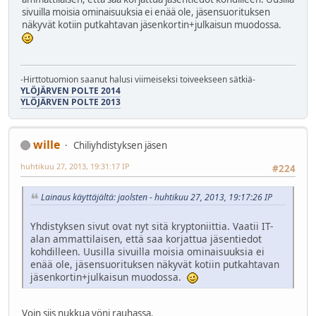
sivuilla moisia ominaisuuksia ei enää ole, jäsensuorituksen
näkyvät kotiin putkahtavan jäsenkortin+julkaisun muodossa.
-Hirttotuomion saanut halusi viimeiseksi toiveekseen sätkiä-
YLÖJÄRVEN POLTE 2014
YLÖJÄRVEN POLTE 2013
wille
Chiliyhdistyksen jäsen
huhtikuu 27, 2013, 19:31:17 IP
#224
Lainaus käyttäjältä: jaolsten - huhtikuu 27, 2013, 19:17:26 IP
Yhdistyksen sivut ovat nyt sitä kryptoniittia. Vaatii IT-
alan ammattilaisen, että saa korjattua jäsentiedot
kohdilleen. Uusilla sivuilla moisia ominaisuuksia ei
enää ole, jäsensuorituksen näkyvät kotiin putkahtavan
jäsenkortin+julkaisun muodossa.
Voin siis nukkua yöni rauhassa.