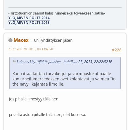
-Hirttotuomion saanut halusi viimeiseksi toiveekseen sätkiä-
YLÖJÄRVEN POLTE 2014
YLÖJÄRVEN POLTE 2013
Macex
Chiliyhdistyksen jäsen
huhtikuu 28, 2013, 00:13:40 AP
#228
Lainaus käyttäjältä: jaolsten - huhtikuu 27, 2013, 22:22:52 IP
Kannattaa laittaa turvaketjut ja varmuuslukot päälle
kun urheilumercedeksen ovet kolahtavat ja vaimea "in
the navy" kajahtaa ilmoille.
Jos pihalle ilmestyy tälläinen
ja sieltä astuu pihalle tälläinen, olet kusessa.