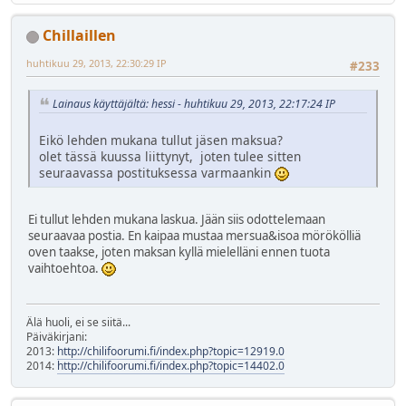
Chillaillen
huhtikuu 29, 2013, 22:30:29 IP
#233
Lainaus käyttäjältä: hessi - huhtikuu 29, 2013, 22:17:24 IP
Eikö lehden mukana tullut jäsen maksua?
olet tässä kuussa liittynyt, joten tulee sitten
seuraavassa postituksessa varmaankin
Ei tullut lehden mukana laskua. Jään siis odottelemaan
seuraavaa postia. En kaipaa mustaa mersua&isoa mörökölliä
oven taakse, joten maksan kyllä mielelläni ennen tuota
vaihtoehtoa.
Älä huoli, ei se siitä...
Päiväkirjani:
2013:
http://chilifoorumi.fi/index.php?topic=12919.0
2014:
http://chilifoorumi.fi/index.php?topic=14402.0