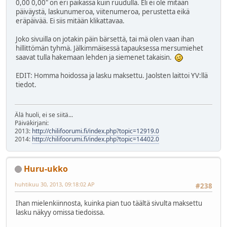
0,00 0,00" on eri paikassa kuin ruudulla. Eli ei ole mitään
päiväystä, laskunumeroa, viitenumeroa, perustetta eikä
eräpäivää. Ei siis mitään klikattavaa.
Joko sivuilla on jotakin päin bärsettä, tai mä olen vaan ihan
hillittömän tyhmä. Jälkimmäisessä tapauksessa mersumiehet
saavat tulla hakemaan lehden ja siemenet takaisin.
EDIT: Homma hoidossa ja lasku maksettu. Jaolsten laittoi YV:llä
tiedot.
Älä huoli, ei se siitä...
Päiväkirjani:
2013:
http://chilifoorumi.fi/index.php?topic=12919.0
2014:
http://chilifoorumi.fi/index.php?topic=14402.0
Huru-ukko
huhtikuu 30, 2013, 09:18:02 AP
#238
Ihan mielenkiinnosta, kuinka pian tuo täältä sivulta maksettu
lasku näkyy omissa tiedoissa.