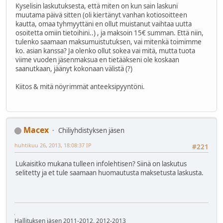
Kyselisin laskutuksesta, että miten on kun sain laskuni
muutama päivä sitten (oli kiertänyt vanhan kotiosoitteen
kautta, omaa tyhmyyttäni en ollut muistanut vaihtaa uutta
osoitetta omiin tietoihini..) , ja maksoin 15€ summan. Että niin,
tulenko saamaan maksumuistutuksen, vai mitenkä toimimme
ko. asian kanssa? Ja olenko ollut sokea vai mitä, mutta tuota
viime vuoden jäsenmaksua en tietääkseni ole koskaan
saanutkaan, jäänyt kokonaan välistä (?)
Kiitos & mitä nöyrimmät anteeksipyyntöni.
Macex
Chiliyhdistyksen jäsen
huhtikuu 26, 2013, 18:08:37 IP
#221
Lukaisitko mukana tulleen infolehtisen? Siinä on laskutus
selitetty ja et tule saamaan huomautusta maksetusta laskusta.
Hallituksen jäsen 2011-2012, 2012-2013