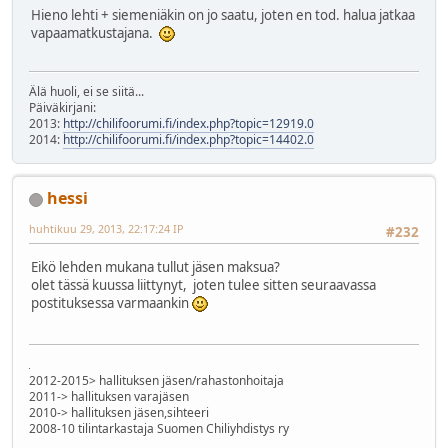
Hieno lehti + siemeniäkin on jo saatu, joten en tod. halua jatkaa
vapaamatkustajana.
Älä huoli, ei se siitä...
Päiväkirjani:
2013:
http://chilifoorumi.fi/index.php?topic=12919.0
2014:
http://chilifoorumi.fi/index.php?topic=14402.0
hessi
huhtikuu 29, 2013, 22:17:24 IP
#232
Eikö lehden mukana tullut jäsen maksua?
olet tässä kuussa liittynyt, joten tulee sitten seuraavassa
postituksessa varmaankin
2012-2015> hallituksen jäsen/rahastonhoitaja
2011-> hallituksen varajäsen
2010-> hallituksen jäsen,sihteeri
2008-10 tilintarkastaja Suomen Chiliyhdistys ry