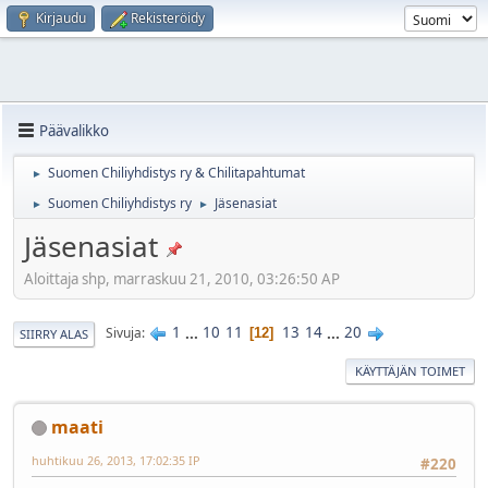
Kirjaudu
Rekisteröidy
Päävalikko
Suomen Chiliyhdistys ry & Chilitapahtumat
►
Suomen Chiliyhdistys ry
Jäsenasiat
►
►
Jäsenasiat
Aloittaja shp, marraskuu 21, 2010, 03:26:50 AP
1
...
10
11
13
14
...
20
Sivuja
12
SIIRRY ALAS
KÄYTTÄJÄN TOIMET
maati
huhtikuu 26, 2013, 17:02:35 IP
#220