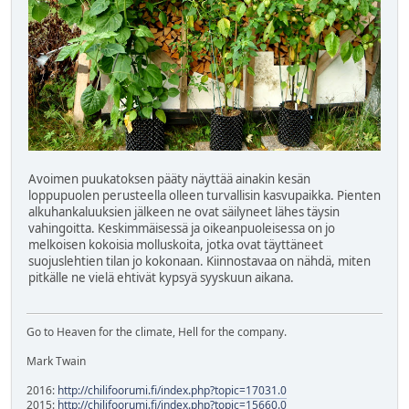
Avoimen puukatoksen pääty näyttää ainakin kesän
loppupuolen perusteella olleen turvallisin kasvupaikka. Pienten
alkuhankaluuksien jälkeen ne ovat säilyneet lähes täysin
vahingoitta. Keskimmäisessä ja oikeanpuoleisessa on jo
melkoisen kokoisia molluskoita, jotka ovat täyttäneet
suojuslehtien tilan jo kokonaan. Kiinnostavaa on nähdä, miten
pitkälle ne vielä ehtivät kypsyä syyskuun aikana.
Go to Heaven for the climate, Hell for the company.
Mark Twain
2016:
http://chilifoorumi.fi/index.php?topic=17031.0
2015:
http://chilifoorumi.fi/index.php?topic=15660.0