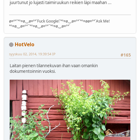
juurtunut jo lujasti taimiruukun reikien läpi maahan ...
ø¤º°`°º¤ø,¸¸,ø¤º°`Fuck Google!`°º¤ø,¸¸,ø¤º°`°º¤øø¤º°`Ask Me!
°º¤ø,¸¸,ø¤º°``°º¤ø,¸¸,ø¤º°``°º¤ø,¸¸,ø¤º°`
HotVelo
syyskuu 02, 2014, 19:39:54 IP
#165
Laitan pienen tilannekuvan ihan vaan omankin
dokumentoinnin vuoksi.