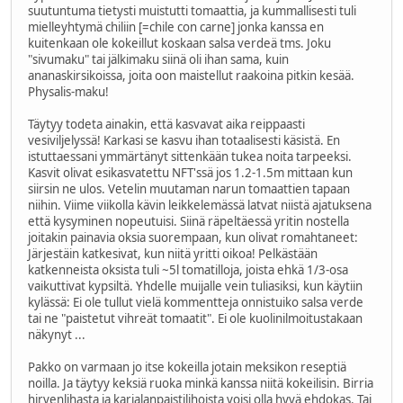
suutuntuma tietysti muistutti tomaattia, ja kummallisesti tuli
mielleyhtymä chiliin [=chile con carne] jonka kanssa en
kuitenkaan ole kokeillut koskaan salsa verdeä tms. Joku
"sivumaku" tai jälkimaku siinä oli ihan sama, kuin
ananaskirsikoissa, joita oon maistellut raakoina pitkin kesää.
Physalis-maku!
Täytyy todeta ainakin, että kasvavat aika reippaasti
vesiviljelyssä! Karkasi se kasvu ihan totaalisesti käsistä. En
istuttaessani ymmärtänyt sittenkään tukea noita tarpeeksi.
Kasvit olivat esikasvatettu NFT'ssä jos 1.2-1.5m mittaan kun
siirsin ne ulos. Vetelin muutaman narun tomaattien tapaan
niihin. Viime viikolla kävin leikkelemässä latvat niistä ajatuksena
että kysyminen nopeutuisi. Siinä räpeltäessä yritin nostella
joitakin painavia oksia suorempaan, kun olivat romahtaneet:
Järjestäin katkesivat, kun niitä yritti oikoa! Pelkästään
katkenneista oksista tuli ~5l tomatilloja, joista ehkä 1/3-osa
vaikuttivat kypsiltä. Yhdelle muijalle vein tuliasiksi, kun käytiin
kylässä: Ei ole tullut vielä kommentteja onnistuiko salsa verde
tai ne "paistetut vihreät tomaatit". Ei ole kuolinilmoitustakaan
näkynyt ...
Pakko on varmaan jo itse kokeilla jotain meksikon reseptiä
noilla. Ja täytyy keksiä ruoka minkä kanssa niitä kokeilisin. Birria
hirvenlihasta ja karjalanpaistilihoista voisi olla hyvä ehdokas. Tai