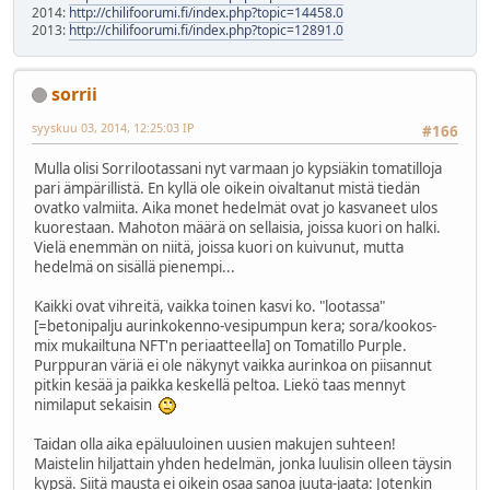
2014:
http://chilifoorumi.fi/index.php?topic=14458.0
2013:
http://chilifoorumi.fi/index.php?topic=12891.0
sorrii
syyskuu 03, 2014, 12:25:03 IP
#166
Mulla olisi Sorrilootassani nyt varmaan jo kypsiäkin tomatilloja
pari ämpärillistä. En kyllä ole oikein oivaltanut mistä tiedän
ovatko valmiita. Aika monet hedelmät ovat jo kasvaneet ulos
kuorestaan. Mahoton määrä on sellaisia, joissa kuori on halki.
Vielä enemmän on niitä, joissa kuori on kuivunut, mutta
hedelmä on sisällä pienempi...
Kaikki ovat vihreitä, vaikka toinen kasvi ko. "lootassa"
[=betonipalju aurinkokenno-vesipumpun kera; sora/kookos-
mix mukailtuna NFT'n periaatteella] on Tomatillo Purple.
Purppuran väriä ei ole näkynyt vaikka aurinkoa on piisannut
pitkin kesää ja paikka keskellä peltoa. Liekö taas mennyt
nimilaput sekaisin
Taidan olla aika epäluuloinen uusien makujen suhteen!
Maistelin hiljattain yhden hedelmän, jonka luulisin olleen täysin
kypsä. Siitä mausta ei oikein osaa sanoa juuta-jaata: Jotenkin