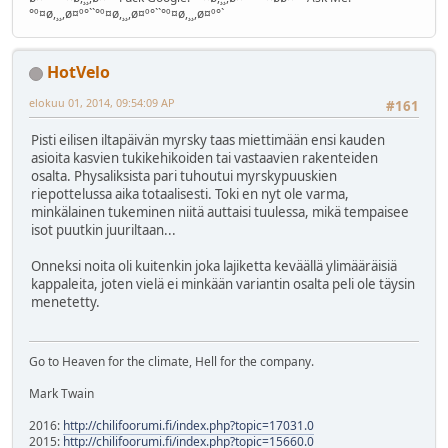
°º¤ø,¸¸,ø¤º°``°º¤ø,¸¸,ø¤º°``°º¤ø,¸¸,ø¤º°`
HotVelo
elokuu 01, 2014, 09:54:09 AP
#161
Pisti eilisen iltapäivän myrsky taas miettimään ensi kauden
asioita kasvien tukikehikoiden tai vastaavien rakenteiden
osalta. Physaliksista pari tuhoutui myrskypuuskien
riepottelussa aika totaalisesti. Toki en nyt ole varma,
minkälainen tukeminen niitä auttaisi tuulessa, mikä tempaisee
isot puutkin juuriltaan...
Onneksi noita oli kuitenkin joka lajiketta keväällä ylimääräisiä
kappaleita, joten vielä ei minkään variantin osalta peli ole täysin
menetetty.
Go to Heaven for the climate, Hell for the company.
Mark Twain
2016:
http://chilifoorumi.fi/index.php?topic=17031.0
2015:
http://chilifoorumi.fi/index.php?topic=15660.0