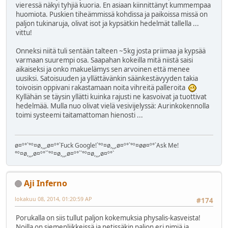
vieressä näkyi tyhjiä kuoria. En asiaan kiinnittänyt kummempaa
huomiota. Puskien tiheämmissä kohdissa ja paikoissa missä on
paljon tukinaruja, olivat isot ja kypsätkin hedelmät tallella ...
vittu!
Onneksi niitä tuli sentään talteen ~5kg josta priimaa ja kypsää
varmaan suurempi osa. Saapahan kokeilla mitä niistä saisi
aikaiseksi ja onko makuelämys sen arvoinen että menee
uusiksi. Satoisuuden ja yllättävänkin säänkestävyyden takia
toivoisin oppivani rakastamaan noita vihreitä palleroita
Kyllähän se täysin yllätti kuinka rajusti ne kasvoivat ja tuottivat
hedelmää. Mulla nuo olivat vielä vesivijelyssä: Aurinkokennolla
toimi systeemi taitamattoman hienosti ...
ø¤º°`°º¤ø,¸¸,ø¤º°`Fuck Google!`°º¤ø,¸¸,ø¤º°`°º¤øø¤º°`Ask Me!
°º¤ø,¸¸,ø¤º°``°º¤ø,¸¸,ø¤º°``°º¤ø,¸¸,ø¤º°`
Aji Inferno
lokakuu 08, 2014, 01:20:59 AP
#174
Porukalla on siis tullut paljon kokemuksia physalis-kasveista!
Noilla on siemenliikkeissä ja netissäkin paljon eri nimiä ja