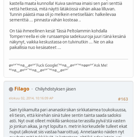
kastella maata kunnolla! Kuiva savimaa imaisi sen pari senttiä
vettä hetkessä, mitä näytti lätäköissä vähän aikaa lilluvan.
Tunnin päästä maa oli jo melkein enetisellään: halkeilevaa
sementtiä ... pinnasta vähän kosteaa ..
On tää ihmeellinen kesä! Tässä Peltolammin kohdalla
Tomperreella ei ole runsaampia sadekuuroja juuri tänä kesänä
näkynyt, vaikka keskustassa on tulvinutkin ... Ne on aika
paikallisia nuo kesäsateet ...
ø¤º°`°º¤ø,¸¸,ø¤º°`Fuck Google!`°º¤ø,¸¸,ø¤º°`°º¤øø¤º°`Ask Me!
°º¤ø,¸¸,ø¤º°``°º¤ø,¸¸,ø¤º°``°º¤ø,¸¸,ø¤º°`
Filago
Chiliyhdistyksen jäsen
elokuu 02, 2014, 10:16:09 AP
#163
Sain työkamulta pari ananaskirsikan sirkkataimea toukokuussa,
eli tiesin, että kiirehän siinä tulee sentin tainta saada sadoksi
asti. Nyt ovat olleet mökillä sankossa terassilla pylvä'stä vasten
jo jonkun aikaa, ja nyt lopulta n. metrin korkeudelle tulleet ekat
nuput (alkoivat siis vastaa haaroittua). Annetaanko näiden nyt