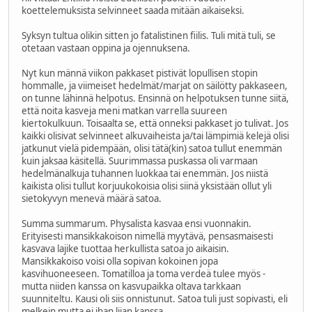
koettelemuksista selvinneet saada mitään aikaiseksi.
Syksyn tultua olikin sitten jo fatalistinen fiilis. Tuli mitä tuli, se
otetaan vastaan oppina ja ojennuksena.
Nyt kun männä viikon pakkaset pistivät lopullisen stopin
hommalle, ja viimeiset hedelmät/marjat on säilötty pakkaseen,
on tunne lähinnä helpotus. Ensinnä on helpotuksen tunne siitä,
että noita kasveja meni matkan varrella suureen
kiertokulkuun. Toisaalta se, että onneksi pakkaset jo tulivat. Jos
kaikki olisivat selvinneet alkuvaiheista ja/tai lämpimiä kelejä olisi
jatkunut vielä pidempään, olisi tätä(kin) satoa tullut enemmän
kuin jaksaa käsitellä. Suurimmassa puskassa oli varmaan
hedelmänalkuja tuhannen luokkaa tai enemmän. Jos niistä
kaikista olisi tullut korjuukokoisia olisi siinä yksistään ollut yli
sietokyvyn menevä määrä satoa.
Summa summarum. Physalista kasvaa ensi vuonnakin.
Erityisesti mansikkakoison nimellä myytävä, pensasmaisesti
kasvava lajike tuottaa herkullista satoa jo aikaisin.
Mansikkakoiso voisi olla sopivan kokoinen jopa
kasvihuoneeseen. Tomatilloa ja toma verdeä tulee myös -
mutta niiden kanssa on kasvupaikka oltava tarkkaan
suunniteltu. Kausi oli siis onnistunut. Satoa tuli just sopivasti, eli
melkein mutta ei ihan liian kanssa.