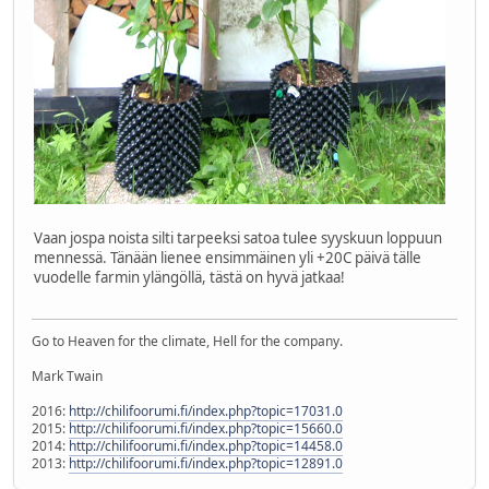
Vaan jospa noista silti tarpeeksi satoa tulee syyskuun loppuun
mennessä. Tänään lienee ensimmäinen yli +20C päivä tälle
vuodelle farmin ylängöllä, tästä on hyvä jatkaa!
Go to Heaven for the climate, Hell for the company.
Mark Twain
2016:
http://chilifoorumi.fi/index.php?topic=17031.0
2015:
http://chilifoorumi.fi/index.php?topic=15660.0
2014:
http://chilifoorumi.fi/index.php?topic=14458.0
2013:
http://chilifoorumi.fi/index.php?topic=12891.0