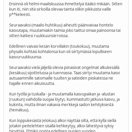
Ensinnä oli helmi-maaliskuussa ihmettelyä itääkö mikään. Sitten
kun iti, niin sitä sirkoilla olevaa tainta olikin pikkuista vaille
p**keleesti.
Seuraavaksi (maalis-huhtikuu) aiheutti päänvaivaa hontelo
kasvutapa, muutamiakin taimia joko taittui omaa painoonsa tai
sitten katkesi ruukkuunsiirroissa.
Edellinen vaivasi kesän korvillakin (toukokuu), muutama
physalis kohtasi kohtalonsa kun oli siirtymässä lopulliseen
kasvuruukkuunsa.
Seuraavaksi vielä jäljellä olevia piinasivat ongelmat alkukesällä
(kesäkuu) sijoittelussa ja tuennassa. Taas siirtyi muutama kasvi
autuaammille satomaille tuulten ja sateiden piiskatessa ne
hajalle ennen aikuisuutta.
Kun työllä ja tuskalla - ja muutamalla kasvupaikan ja -alustan
(ruukun) vaihdolla suojaa löytyi, kummastutti jatkuva kasvu, ja
kukinta, mutta ilman vakavia merkkejä sadon kehityksestä
(heinäkuu).
Kun loppukesästä (elokuu) alkoi näyttää siltä, että kyllä siellä
jotakin peitelehtien sisällä kehkeytyy, alkoi lähestyvä syksy
hirvittää. Ehtiikö noista edellisen puolen vuoden