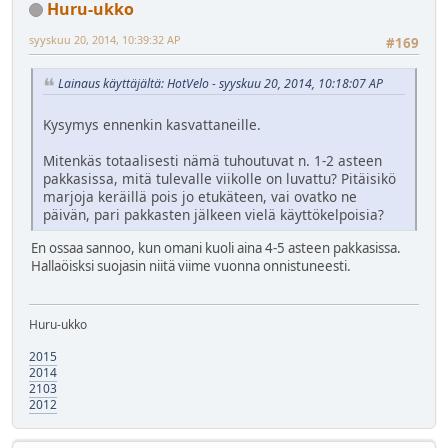
Huru-ukko
syyskuu 20, 2014, 10:39:32 AP
#169
Lainaus käyttäjältä: HotVelo - syyskuu 20, 2014, 10:18:07 AP
Kysymys ennenkin kasvattaneille.
Mitenkäs totaalisesti nämä tuhoutuvat n. 1-2 asteen
pakkasissa, mitä tulevalle viikolle on luvattu? Pitäisikö
marjoja keräillä pois jo etukäteen, vai ovatko ne
päivän, pari pakkasten jälkeen vielä käyttökelpoisia?
En ossaa sannoo, kun omani kuoli aina 4-5 asteen pakkasissa.
Hallaöisksi suojasin niitä viime vuonna onnistuneesti.
Huru-ukko
2015
2014
2103
2012