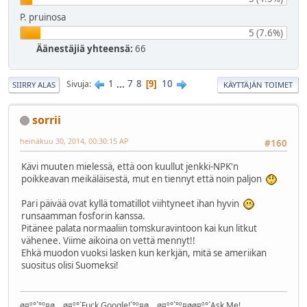
P. pruinosa
5 (7.6%)
Äänestäjiä yhteensä:
66
1
...
7
8
10
Sivuja
9
SIIRRY ALAS
KÄYTTÄJÄN TOIMET
sorrii
heinäkuu 30, 2014, 00:30:15 AP
#160
Kävi muuten mielessä, että oon kuullut jenkki-NPK'n
poikkeavan meikäläisestä, mut en tiennyt että noin paljon
Pari päivää ovat kyllä tomatillot viihtyneet ihan hyvin
runsaamman fosforin kanssa.
Pitänee palata normaaliin tomskuravintoon kai kun litkut
vähenee. Viime aikoina on vettä mennyt!!
Ehkä muodon vuoksi lasken kun kerkjän, mitä se ameriikan
suositus olisi Suomeksi!
ø¤º°`°º¤ø,¸¸,ø¤º°`Fuck Google!`°º¤ø,¸¸,ø¤º°`°º¤øø¤º°`Ask Me!