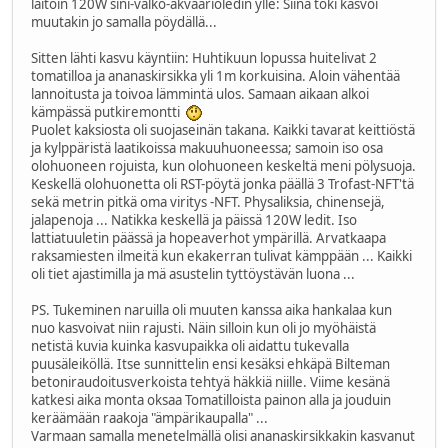
laitoin 120W sini-valko-akvaarioledin ylle: Siinä toki kasvoi
muutakin jo samalla pöydällä...
Sitten lähti kasvu käyntiin: Huhtikuun lopussa huitelivat 2
tomatilloa ja ananaskirsikka yli 1m korkuisina. Aloin vähentää
lannoitusta ja toivoa lämmintä ulos. Samaan aikaan alkoi
kämpässä putkiremontti
Puolet kaksiosta oli suojaseinän takana. Kaikki tavarat keittiöstä
ja kylppäristä laatikoissa makuuhuoneessa; samoin iso osa
olohuoneen rojuista, kun olohuoneen keskeltä meni pölysuoja.
Keskellä olohuonetta oli RST-pöytä jonka päällä 3 Trofast-NFT'tä
sekä metrin pitkä oma viritys -NFT. Physaliksia, chinensejä,
jalapenoja ... Natikka keskellä ja päissä 120W ledit. Iso
lattiatuuletin päässä ja hopeaverhot ympärillä. Arvatkaapa
raksamiesten ilmeitä kun ekakerran tulivat kämppään ... Kaikki
oli tiet ajastimilla ja mä asustelin tyttöystävän luona ...
PS. Tukeminen naruilla oli muuten kanssa aika hankalaa kun
nuo kasvoivat niin rajusti. Näin silloin kun oli jo myöhäistä
netistä kuvia kuinka kasvupaikka oli aidattu tukevalla
puusäleiköllä. Itse sunnittelin ensi kesäksi ehkäpä Bilteman
betoniraudoitusverkoista tehtyä häkkiä niille. Viime kesänä
katkesi aika monta oksaa Tomatilloista painon alla ja jouduin
keräämään raakoja "ämpärikaupalla" ...
Varmaan samalla menetelmällä olisi ananaskirsikkakin kasvanut