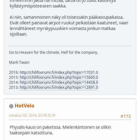
ihmeemmin jaksa harmittaa, satoa on jo tullut käsiteltyä
kyllästymispisteeseen saakka.
Ai niin, samanmoinen näky oli toisessakin pääkasvupaikassa.
Eivät olleet painavat airpot-ruukut pelkästään kaatuneet, vaan
lennähtäneet myrskypuuskien voimasta jonkun matkaa
sijoiltaan.
Go to Heaven for the climate, Hell for the company.
Mark Twain
2016:
http://chilifoorumi.fi/index.php?topic=17031.0
2015:
http://chilifoorumi.fi/index.php?topic=15660.0
2014:
http://chilifoorumi.fi/index.php?topic=14458.0
2013:
http://chilifoorumi.fi/index.php?topic=12891.0
HotVelo
lokakuu 05, 2014, 23:58:35 IP
#172
Physalis-kausi on paketissa. Mielenkiintoinen se olikin
taaksepäin katsottuna.