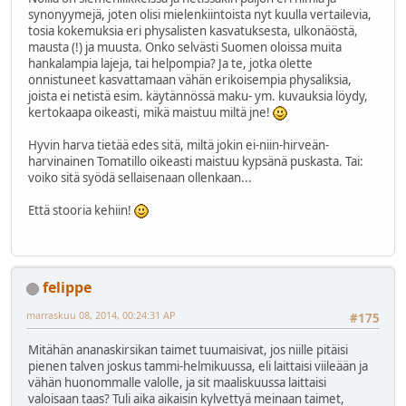
synonyymejä, joten olisi mielenkiintoista nyt kuulla vertailevia,
tosia kokemuksia eri physalisten kasvatuksesta, ulkonäöstä,
mausta (!) ja muusta. Onko selvästi Suomen oloissa muita
hankalampia lajeja, tai helpompia? Ja te, jotka olette
onnistuneet kasvattamaan vähän erikoisempia physaliksia,
joista ei netistä esim. käytännössä maku- ym. kuvauksia löydy,
kertokaapa oikeasti, mikä maistuu miltä jne!
Hyvin harva tietää edes sitä, miltä jokin ei-niin-hirveän-
harvinainen Tomatillo oikeasti maistuu kypsänä puskasta. Tai:
voiko sitä syödä sellaisenaan ollenkaan...
Että stooria kehiin!
felippe
marraskuu 08, 2014, 00:24:31 AP
#175
Mitähän ananaskirsikan taimet tuumaisivat, jos niille pitäisi
pienen talven joskus tammi-helmikuussa, eli laittaisi viileään ja
vähän huonommalle valolle, ja sit maaliskuussa laittaisi
valoisaan taas? Tuli aika aikaisin kylvettyä meinaan taimet,