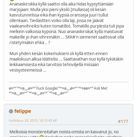
Ananaskirsikka kyllä saattoi olla aika hidas kypsyttämään
marjojaan: Mulla yksi pieni yksilö [mullassa] oli kesän
kasvutunnelissa eikä ihan kypsiä oransseja juuri tullut
ollenkaan. Tiedäsitten voiko olla laji, jossa ne jäävät
vaaleanvihreiksi kuten tomatillot. Tomatillo purplesta tuli jopa
melkein valkoisia kypsinä. Nuo ananaskirsikat kyllä maistuivat
makeille jo ihan vihreinäkin ... SKK#'n siemenet saattoivat olla
ristetymiäkin ehkä .. ?
Mun yhden kesän kokemukseni oli kyllä etten ennen
maaliskuun alkua idättelisi ... Saattavathan nuo kyllä tykätäkin
leikkaamisesta eikä tarvitsisi tehoviljellä missään
vesisysteemeissä ...
ø¤º°`°º¤ø,¸¸,ø¤º°`Fuck Google!`°º¤ø,¸¸,ø¤º°`°º¤øø¤º°`Ask Me!
°º¤ø,¸¸,ø¤º°``°º¤ø,¸¸,ø¤º°``°º¤ø,¸¸,ø¤º°`
felippe
huhtikuu 29, 2015, 10:15:43 AP
#177
Melkoisia monstereitahan noista omista on kasvanut jo, no