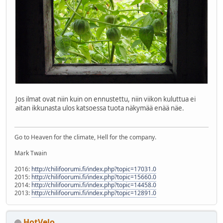
Jos ilmat ovat niin kuin on ennustettu, niin viikon kuluttua ei
aitan ikkunasta ulos katsoessa tuota näkymää enää näe.
Go to Heaven for the climate, Hell for the company.
Mark Twain
2016:
http://chilifoorumi.fi/index.php?topic=17031.0
2015:
http://chilifoorumi.fi/index.php?topic=15660.0
2014:
http://chilifoorumi.fi/index.php?topic=14458.0
2013:
http://chilifoorumi.fi/index.php?topic=12891.0
HotVelo