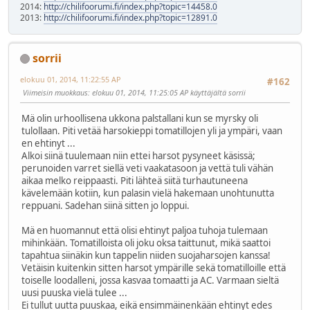
2014:
http://chilifoorumi.fi/index.php?topic=14458.0
2013:
http://chilifoorumi.fi/index.php?topic=12891.0
sorrii
elokuu 01, 2014, 11:22:55 AP
#162
Viimeisin muokkaus
: elokuu 01, 2014, 11:25:05 AP käyttäjältä sorrii
Mä olin urhoollisena ukkona palstallani kun se myrsky oli
tulollaan. Piti vetää harsokieppi tomatillojen yli ja ympäri, vaan
en ehtinyt ...
Alkoi siinä tuulemaan niin ettei harsot pysyneet käsissä;
perunoiden varret siellä veti vaakatasoon ja vettä tuli vähän
aikaa melko reippaasti. Piti lähteä siitä turhautuneena
kävelemään kotiin, kun palasin vielä hakemaan unohtunutta
reppuani. Sadehan siinä sitten jo loppui.
Mä en huomannut että olisi ehtinyt paljoa tuhoja tulemaan
mihinkään. Tomatilloista oli joku oksa taittunut, mikä saattoi
tapahtua siinäkin kun tappelin niiden suojaharsojen kanssa!
Vetäisin kuitenkin sitten harsot ympärille sekä tomatilloille että
toiselle loodalleni, jossa kasvaa tomaatti ja AC. Varmaan sieltä
uusi puuska vielä tulee ...
Ei tullut uutta puuskaa, eikä ensimmäinenkään ehtinyt edes