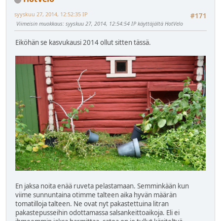
syyskuu 27, 2014, 12:52:35 IP
#171
Viimeisin muokkaus
: syyskuu 27, 2014, 12:54:54 IP käyttäjältä HotVelo
Eiköhän se kasvukausi 2014 ollut sitten tässä.
En jaksa noita enää ruveta pelastamaan. Semminkään kun
viime sunnuntaina otimme talteen aika hyvän määrän
tomatilloja talteen. Ne ovat nyt pakastettuina litran
pakastepusseihin odottamassa salsankeittoaikoja. Eli ei