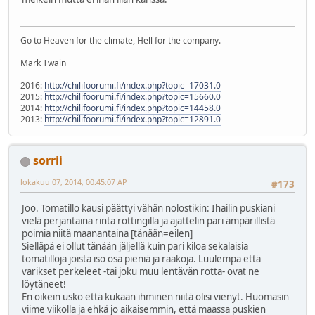
Go to Heaven for the climate, Hell for the company.
Mark Twain
2016:
http://chilifoorumi.fi/index.php?topic=17031.0
2015:
http://chilifoorumi.fi/index.php?topic=15660.0
2014:
http://chilifoorumi.fi/index.php?topic=14458.0
2013:
http://chilifoorumi.fi/index.php?topic=12891.0
sorrii
lokakuu 07, 2014, 00:45:07 AP
#173
Joo. Tomatillo kausi päättyi vähän nolostikin: Ihailin puskiani
vielä perjantaina rinta rottingilla ja ajattelin pari ämpärillistä
poimia niitä maanantaina [tänään=eilen]
Sielläpä ei ollut tänään jäljellä kuin pari kiloa sekalaisia
tomatilloja joista iso osa pieniä ja raakoja. Luulempa että
varikset perkeleet -tai joku muu lentävän rotta- ovat ne
löytäneet!
En oikein usko että kukaan ihminen niitä olisi vienyt. Huomasin
viime viikolla ja ehkä jo aikaisemmin, että maassa puskien