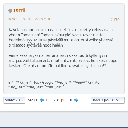
sorrii
kesäkuu 29, 2015, 22:39:40 IP
#179
Kävi tänä vuonna niin hassusti, että sain pidettyä elossa vain
yhden Tomatillon! Tomatillo (purple) vaatii kaverin että
hedelmöittyy. Mutta epäselvää mulle on, että voiko yhdestä
silti saada syötävää hedelmää??
Viime kesänä yksinäinen ananaskirsikka tuotti kyllä hyvin
marjaa, vaikkakaan ei tainnut ehtiä niitä kypsyä kun kesä loppui
kesken. Onkohan tuon Tomatillon kasvatus nyt turhaa?? ...
ø¤º°`°º¤ø,¸¸,ø¤º°`Fuck Google!`°º¤ø,¸¸,ø¤º°`°º¤øø¤º°`Ask Me!
°º¤ø,¸¸,ø¤º°``°º¤ø,¸¸,ø¤º°``°º¤ø,¸¸,ø¤º°`
1
...
7
8
10
Sivuja
9
SIIRRY YLÖS
KÄYTTÄJÄN TOIMET