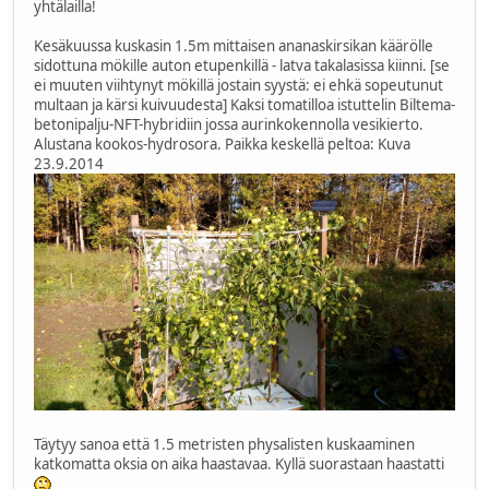
yhtälailla!
Kesäkuussa kuskasin 1.5m mittaisen ananaskirsikan käärölle
sidottuna mökille auton etupenkillä - latva takalasissa kiinni. [se
ei muuten viihtynyt mökillä jostain syystä: ei ehkä sopeutunut
multaan ja kärsi kuivuudesta] Kaksi tomatilloa istuttelin Biltema-
betonipalju-NFT-hybridiin jossa aurinkokennolla vesikierto.
Alustana kookos-hydrosora. Paikka keskellä peltoa: Kuva
23.9.2014
Täytyy sanoa että 1.5 metristen physalisten kuskaaminen
katkomatta oksia on aika haastavaa. Kyllä suorastaan haastatti