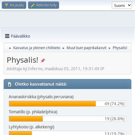
Kirjaudu
Rekisteröidy
Päävalikko
Kasvatus ja yleinen chilitieto
Muut kuin paprikakasvit
Physalis!
►
►
►
Physalis!
Aloittaja Aji Inferno, maaliskuu 05, 2011, 19:31:49 IP
Oletko kasvattanut näitä:
Ananaskirsikka (physalis peruviana)
49 (74.2%)
Tomatillo (p. philadelphica)
19 (28.8%)
Lyhtykoiso (p. alkekengi)
13 (19.7%)