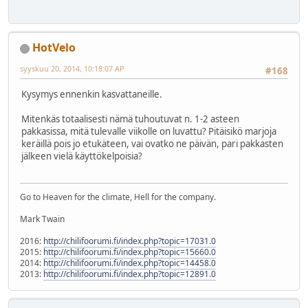
HotVelo
syyskuu 20, 2014, 10:18:07 AP
#168
Kysymys ennenkin kasvattaneille.
Mitenkäs totaalisesti nämä tuhoutuvat n. 1-2 asteen
pakkasissa, mitä tulevalle viikolle on luvattu? Pitäisikö marjoja
keräillä pois jo etukäteen, vai ovatko ne päivän, pari pakkasten
jälkeen vielä käyttökelpoisia?
Go to Heaven for the climate, Hell for the company.
Mark Twain
2016:
http://chilifoorumi.fi/index.php?topic=17031.0
2015:
http://chilifoorumi.fi/index.php?topic=15660.0
2014:
http://chilifoorumi.fi/index.php?topic=14458.0
2013:
http://chilifoorumi.fi/index.php?topic=12891.0