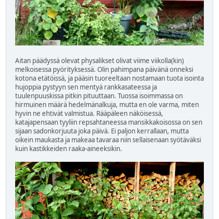
Aitan päädyssä olevat physalikset olivat viime viikolla(kin)
melkoisessa pyörityksessä. Olin pahimpana päivänä onneksi
kotona etätöissä, ja pääsin tuoreeltaan nostamaan tuota isointa
hujoppia pystyyn sen mentyä rankkasateessa ja
tuulenpuuskissa pitkin pituuttaan. Tuossa isoimmassa on
hirmuinen määrä hedelmänalkuja, mutta en ole varma, miten
hyvin ne ehtivät valmistua. Rääpäleen näköisessä,
katajapensaan tyyliin repsahtaneessa mansikkakoisossa on sen
sijaan sadonkorjuuta joka päivä. Ei paljon kerrallaan, mutta
oikein maukasta ja makeaa tavaraa niin sellaisenaan syötäväksi
kuin kastikkeiden raaka-aineeksikin.