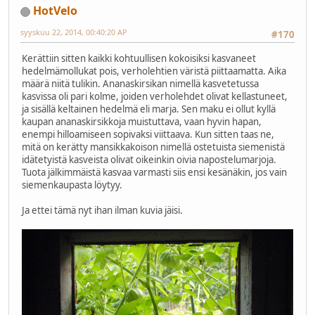
HotVelo
syyskuu 22, 2014, 00:40:20 AP
#170
Kerättiin sitten kaikki kohtuullisen kokoisiksi kasvaneet
hedelmämollukat pois, verholehtien väristä piittaamatta. Aika
määrä niitä tulikin. Ananaskirsikan nimellä kasvetetussa
kasvissa oli pari kolme, joiden verholehdet olivat kellastuneet,
ja sisällä keltainen hedelmä eli marja. Sen maku ei ollut kyllä
kaupan ananaskirsikkoja muistuttava, vaan hyvin hapan,
enempi hilloamiseen sopivaksi viittaava. Kun sitten taas ne,
mitä on kerätty mansikkakoison nimellä ostetuista siemenistä
idätetyistä kasveista olivat oikeinkin oivia napostelumarjoja.
Tuota jälkimmäistä kasvaa varmasti siis ensi kesänäkin, jos vain
siemenkaupasta löytyy.
Ja ettei tämä nyt ihan ilman kuvia jäisi.