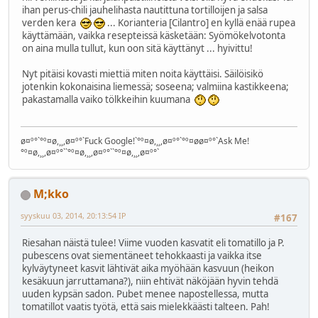
ihan perus-chili jauhelihasta nautittuna tortilloijen ja salsa
verden kera
... Korianteria [Cilantro] en kyllä enää rupea
käyttämään, vaikka resepteissä käsketään: Syömökelvotonta
on aina mulla tullut, kun oon sitä käyttänyt ... hyivittu!
Nyt pitäisi kovasti miettiä miten noita käyttäisi. Säilöisikö
jotenkin kokonaisina liemessä; soseena; valmiina kastikkeena;
pakastamalla vaiko tölkkeihin kuumana
ø¤º°`°º¤ø,¸¸,ø¤º°`Fuck Google!`°º¤ø,¸¸,ø¤º°`°º¤øø¤º°`Ask Me!
°º¤ø,¸¸,ø¤º°``°º¤ø,¸¸,ø¤º°``°º¤ø,¸¸,ø¤º°`
M;kko
syyskuu 03, 2014, 20:13:54 IP
#167
Riesahan näistä tulee! Viime vuoden kasvatit eli tomatillo ja P.
pubescens ovat siementäneet tehokkaasti ja vaikka itse
kylväytyneet kasvit lähtivät aika myöhään kasvuun (heikon
kesäkuun jarruttamana?), niin ehtivät näköjään hyvin tehdä
uuden kypsän sadon. Pubet menee napostellessa, mutta
tomatillot vaatis työtä, että sais mielekkäästi talteen. Pah!