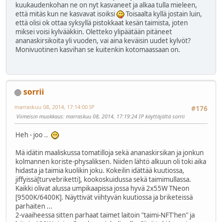
kuukaudenkohan ne on nyt kasvaneet ja alkaa tulla mieleen,
että mitäs kun ne kasvavat isoiksi
Toisaalta kyllä jostain luin,
että olisi ok ottaa syksyllä pistokkaat kesän taimista, joten
miksei voisi kylvääkkin. Oletteko ylipäätään pitäneet
ananaskirsikoita yli vuoden, vai aina keväisin uudet kylvöt?
Monivuotinen kasvihan se kuitenkin kotomaassaan on.
sorrii
marraskuu 08, 2014, 17:14:00 IP
#176
Viimeisin muokkaus
: marraskuu 08, 2014, 17:19:24 IP käyttäjältä sorrii
Heh - joo ..
Mä idätin maaliskussa tomatilloja sekä ananaskirsikan ja jonkun
kolmannen koriste-physaliksen. Niiden lähtö alkuun oli toki aika
hidasta ja taimia kuolikin joku. Kokeilin idättää kuutiossa,
jiffyissä[turvebriketti], kookoskuidussa sekä taimimullassa.
Kaikki olivat alussa umpikaapissa jossa hyvä 2x55W TNeon
[9500K/6400K]. Näyttivät viihtyvän kuutiossa ja briketeissä
parhaiten ...
2-vaaiheessa sitten parhaat taimet laitoin "taimi-NFT'hen" ja