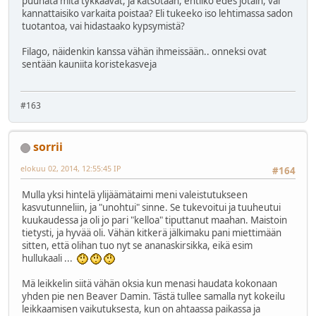
puuhata mitä tykkäävät, ja katsotaan, ehtiikö edes jotain, vai
kannattaisiko varkaita poistaa? Eli tukeeko iso lehtimassa sadon
tuotantoa, vai hidastaako kypsymistä?
Filago, näidenkin kanssa vähän ihmeissään.. onneksi ovat
sentään kauniita koristekasveja
#163
sorrii
elokuu 02, 2014, 12:55:45 IP
#164
Mulla yksi hintelä ylijäämätaimi meni valeistutukseen
kasvutunneliin, ja "unohtui" sinne. Se tukevoitui ja tuuheutui
kuukaudessa ja oli jo pari "kelloa" tiputtanut maahan. Maistoin
tietysti, ja hyvää oli. Vähän kitkerä jälkimaku pani miettimään
sitten, että olihan tuo nyt se ananaskirsikka, eikä esim
hullukaali ...
Mä leikkelin siitä vähän oksia kun menasi haudata kokonaan
yhden pie nen Beaver Damin. Tästä tullee samalla nyt kokeilu
leikkaamisen vaikutuksesta, kun on ahtaassa paikassa ja