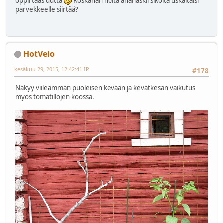
oppii taas uutta
Koskahan noita ananaskirsikoita uskaltaisi
parvekkeelle siirtää?
HotVelo
kesäkuu 29, 2015, 12:42:41 IP
#178
Näkyy viileämmän puoleisen kevään ja kevätkesän vaikutus
myös tomatillojen koossa.