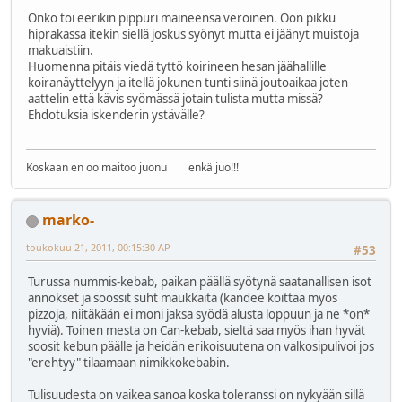
Onko toi eerikin pippuri maineensa veroinen. Oon pikku
hiprakassa itekin siellä joskus syönyt mutta ei jäänyt muistoja
makuaistiin.
Huomenna pitäis viedä tyttö koirineen hesan jäähallille
koiranäyttelyyn ja itellä jokunen tunti siinä joutoaikaa joten
aattelin että kävis syömässä jotain tulista mutta missä?
Ehdotuksia iskenderin ystävälle?
Koskaan en oo maitoo juonu enkä juo!!!
marko-
toukokuu 21, 2011, 00:15:30 AP
#53
Turussa nummis-kebab, paikan päällä syötynä saatanallisen isot
annokset ja soossit suht maukkaita (kandee koittaa myös
pizzoja, niitäkään ei moni jaksa syödä alusta loppuun ja ne *on*
hyviä). Toinen mesta on Can-kebab, sieltä saa myös ihan hyvät
soosit kebun päälle ja heidän erikoisuutena on valkosipulivoi jos
"erehtyy" tilaamaan nimikkokebabin.
Tulisuudesta on vaikea sanoa koska toleranssi on nykyään sillä