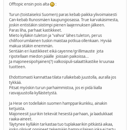
Offtopic ensin pois alta
:
Turun (toistaiseksi Suomen) paras kebab paikka ylivoimaisesti
Can-kebab Runosmäen kaupungiosassa. True karvakäsimesta,
joskin entistäkin siistimpi pienen laajennuksen jälkeen.
Paras liha, parhaat kastikkeet.
Mieto kylläkin tuleton ja "vahva" lähes tuleton, perus
chilifoorumilainen tuskin maistaa potkua ollenkaan. Hyvää
makua sitäkin enemmän.
Sentään eri kastikkeet eikä cayenne/grillimauste jota
ripotellaan miedon päälle joissain paikoissa...
Ja majoneesipohjainen(?) valkosipuli-salaattikastike kruunaa
tuotteen.
Ehdottomasti kannattaa tilata rullakebab juustolla, auralla jos
tykkää.
Pitsat myöskin turun parhaimmistoa, jos ei pidä liialla
rasvajuustolla kyllästetystä.
Ja Hese on todellakin suomen hampparikunkku, ainakin
ketjuista.
Majoneesit juurikin tekevät hesestä parhaan, ja laadukkaat
raaka-aineet.
Täytynee kylläkin tarkastaa tuo tuplakaarikin pitkästä aikaa,
josko olisivat oppineet tekemään hampurilaisen joka ei tartu