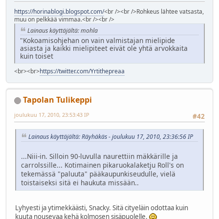
https://horinablogi.blogspot.com/
<br /><br />Rohkeus lähtee vatsasta,
muu on pelkkää vimmaa.<br /><br />
Lainaus käyttäjältä: mohla
"Kokoamisohjehan on vain valmistajan mielipide
asiasta ja kaikki mielipiteet eivät ole yhtä arvokkaita
kuin toiset
<br><br>
https://twitter.com/Yrtithepreaa
Tapolan Tulikeppi
joulukuu 17, 2010, 23:53:43 IP
#42
Lainaus käyttäjältä: Räyhäkäs - joulukuu 17, 2010, 23:36:56 IP
...Niii-in. Silloin 90-luvulla naurettiin mäkkärille ja
carrolssille... Kotimainen pikaruokalaketju Roll's on
tekemässä "paluuta" pääkaupunkiseudulle, vielä
toistaiseksi sitä ei haukuta missään..
Lyhyesti ja ytimekkäästi, Snacky. Sitä cityeläin odottaa kuin
kuuta nousevaa kehä kolmosen sisäpuolelle.