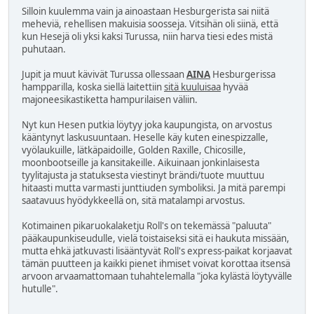
Silloin kuulemma vain ja ainoastaan Hesburgerista sai niitä
meheviä, rehellisen makuisia soosseja. Vitsihän oli siinä, että
kun Hesejä oli yksi kaksi Turussa, niin harva tiesi edes mistä
puhutaan.
Jupit ja muut kävivät Turussa ollessaan
AINA
Hesburgerissa
hampparilla, koska siellä laitettiin
sitä kuuluisaa
hyvää
majoneesikastiketta hampurilaisen väliin.
Nyt kun Hesen putkia löytyy joka kaupungista, on arvostus
kääntynyt laskusuuntaan. Heselle käy kuten einespizzalle,
vyölaukuille, lätkäpaidoille, Golden Raxille, Chicosille,
moonbootseille ja kansitakeille. Aikuinaan jonkinlaisesta
tyylitajusta ja statuksesta viestinyt brändi/tuote muuttuu
hitaasti mutta varmasti junttiuden symboliksi. Ja mitä parempi
saatavuus hyödykkeellä on, sitä matalampi arvostus.
Kotimainen pikaruokalaketju Roll's on tekemässä "paluuta"
pääkaupunkiseudulle, vielä toistaiseksi sitä ei haukuta missään,
mutta ehkä jatkuvasti lisääntyvät Roll's express-paikat korjaavat
tämän puutteen ja kaikki pienet ihmiset voivat korottaa itsensä
arvoon arvaamattomaan tuhahtelemalla "joka kylästä löytyvälle
hutulle".