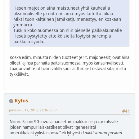
Hesen majot on aina maistuneet yhtä kauhealla
oksennukselle ja niitä on aina myös laitettu liikaa.
Miksi tuon kaltainen jämäketju menestyy, en koskaan
ymmärrä.
Tuskin koko Suomessa on niin pienelle paikkakunnalle
Heseä pystytetty etteikö sieltä löytyisi parempia
paikkoja syödä.
Koska esim. minusta niiden tuotteet (erit. majoneesit) ovat aina
olleet lajinsa parhaita paitsi suomessa, myös kansainvälisesti.
Laadunvaihtelut tosin välillä suuria. Ihmiset ostavat sitä, mistä
tykkäävät.
Ryhis
joulukuu 17, 2010, 23:36:56 IP
#41
Niii-in. Silloin 90-luvulla naurettiin mäkkärille ja carrolssille
joiden hampurilaiskastikeet olivat "geneeristä
amerikkalaistyylistä soosia" eli lyhyesti
kaikki samaa paskaa
.