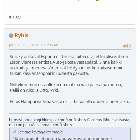
# 1022
Ryhis
joulukuu 18, 2010, 00:03:35 AP
#43
Snacky on kova! Espoon niittarissa taitaa olla, ettei olisi entisen
Esson vieressä entistä Auto-Jalosta vastapäätä. Sinne kaikki
urakoitsijat menevät/menivät tehtyään hetkeä aikaisemmin
tiukan käsirahasopparin uudesta pakusta.
Niittykummun ostarillekin on matkaa vain parisataa metriä,
siellä on Alko ja Otto. Prkl.
Entäs Hampuris? Siinä vasta grilli. Taitaa olla uuden aiheen aika..
https://horinablogi.blogspot.com/
<br /><br />Rohkeus lähtee vatsasta,
muu on pelkkää vimmaa.<br /><br />
Lainaus käyttäjältä: mohla
"Kokoamisohjehan on vain valmistajan mielipide