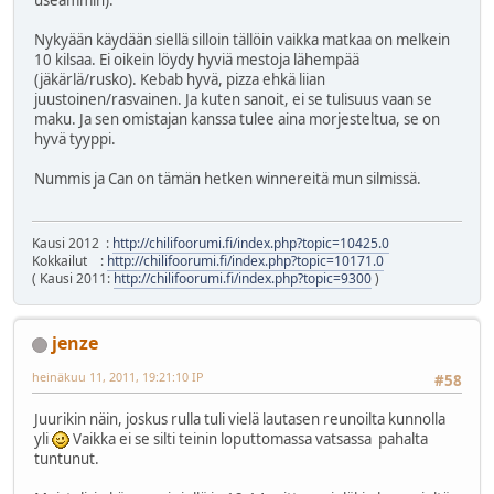
useammin).
Nykyään käydään siellä silloin tällöin vaikka matkaa on melkein
10 kilsaa. Ei oikein löydy hyviä mestoja lähempää
(jäkärlä/rusko). Kebab hyvä, pizza ehkä liian
juustoinen/rasvainen. Ja kuten sanoit, ei se tulisuus vaan se
maku. Ja sen omistajan kanssa tulee aina morjesteltua, se on
hyvä tyyppi.
Nummis ja Can on tämän hetken winnereitä mun silmissä.
Kausi 2012 :
http://chilifoorumi.fi/index.php?topic=10425.0
Kokkailut :
http://chilifoorumi.fi/index.php?topic=10171.0
( Kausi 2011:
http://chilifoorumi.fi/index.php?topic=9300
)
jenze
heinäkuu 11, 2011, 19:21:10 IP
#58
Juurikin näin, joskus rulla tuli vielä lautasen reunoilta kunnolla
yli
Vaikka ei se silti teinin loputtomassa vatsassa pahalta
tuntunut.