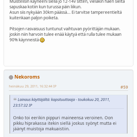
Muistelisin käyneeni siellä jo 12-14v sitten, vieläkin haen sieltä
sapuskaa kotiin kun turussa päin liikun.
Asun siis nykyään 30km päässä... Ei tarvitse tampereentieltä
kuitenkaan paljon poiketa.
Pitsojen rasvaisuus tuntunut vaihtuvan pyörittäjän mukaan.
joskin niin harvoin tulee enää käytyä että rulla tulee mukaan
90% käynneistä
Nekoroms
heinäkuu 29, 2011, 16:32:44 IP
#59
Lainaus käyttäjältä: kapsituuttaaja - toukokuu 20, 2011,
23:57:32 IP
Onko toi eerikin pippuri maineensa veroinen. Oon
pikku hiprakassa itekin siellä joskus syönyt mutta ei
jäänyt muistoja makuaistiin.