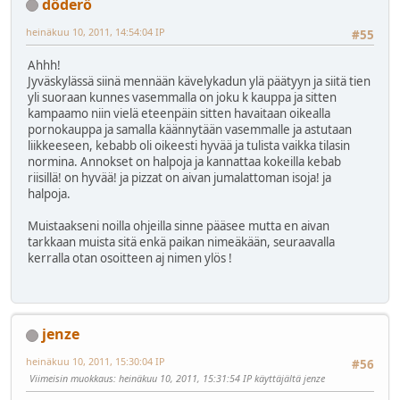
döderö
heinäkuu 10, 2011, 14:54:04 IP
#55
Ahhh!
Jyväskylässä siinä mennään kävelykadun ylä päätyyn ja siitä tien
yli suoraan kunnes vasemmalla on joku k kauppa ja sitten
kampaamo niin vielä eteenpäin sitten havaitaan oikealla
pornokauppa ja samalla käännytään vasemmalle ja astutaan
liikkeeseen, kebabb oli oikeesti hyvää ja tulista vaikka tilasin
normina. Annokset on halpoja ja kannattaa kokeilla kebab
riisillä! on hyvää! ja pizzat on aivan jumalattoman isoja! ja
halpoja.
Muistaakseni noilla ohjeilla sinne pääsee mutta en aivan
tarkkaan muista sitä enkä paikan nimeäkään, seuraavalla
kerralla otan osoitteen aj nimen ylös !
jenze
heinäkuu 10, 2011, 15:30:04 IP
#56
Viimeisin muokkaus
: heinäkuu 10, 2011, 15:31:54 IP käyttäjältä jenze