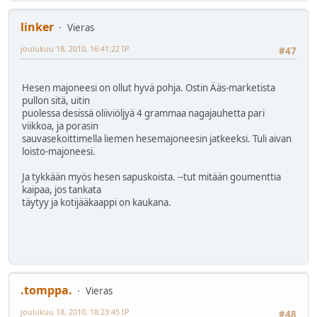
linker
Vieras
joulukuu 18, 2010, 16:41:22 IP
#47
Hesen majoneesi on ollut hyvä pohja. Ostin Ääs-marketista
pullon sitä, uitin
puolessa desissä oliiviöljyä 4 grammaa nagajauhetta pari
viikkoa, ja porasin
sauvasekoittimella liemen hesemajoneesin jatkeeksi. Tuli aivan
loisto-majoneesi.
Ja tykkään myös hesen sapuskoista. --tut mitään goumenttia
kaipaa, jos tankata
täytyy ja kotijääkaappi on kaukana.
.tomppa.
Vieras
joulukuu 18, 2010, 18:23:45 IP
#48