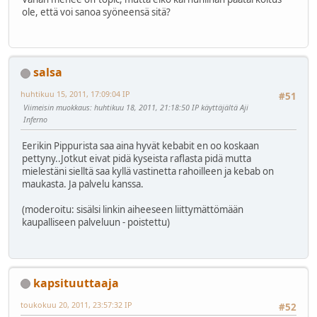
ole, että voi sanoa syöneensä sitä?
salsa
huhtikuu 15, 2011, 17:09:04 IP
#51
Viimeisin muokkaus
: huhtikuu 18, 2011, 21:18:50 IP käyttäjältä Aji
Inferno
Eerikin Pippurista saa aina hyvät kebabit en oo koskaan
pettyny..Jotkut eivat pidä kyseista raflasta pidä mutta
mielestäni sielltä saa kyllä vastinetta rahoilleen ja kebab on
maukasta. Ja palvelu kanssa.
(moderoitu: sisälsi linkin aiheeseen liittymättömään
kaupalliseen palveluun - poistettu)
kapsituuttaaja
toukokuu 20, 2011, 23:57:32 IP
#52