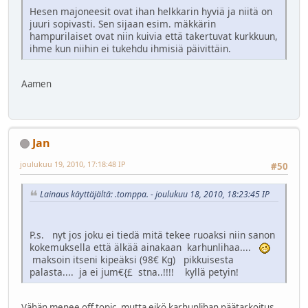
Hesen majoneesit ovat ihan helkkarin hyviä ja niitä on
juuri sopivasti. Sen sijaan esim. mäkkärin
hampurilaiset ovat niin kuivia että takertuvat kurkkuun,
ihme kun niihin ei tukehdu ihmisiä päivittäin.
Aamen
Jan
joulukuu 19, 2010, 17:18:48 IP
#50
Lainaus käyttäjältä: .tomppa. - joulukuu 18, 2010, 18:23:45 IP
P.s. nyt jos joku ei tiedä mitä tekee ruoaksi niin sanon
kokemuksella että älkää ainakaan karhunlihaa....
maksoin itseni kipeäksi (98€ Kg) pikkuisesta
palasta.... ja ei jum€{£ stna..!!!! kyllä petyin!
Vähän menee off topic, mutta eikö karhunlihan päätarkoitus