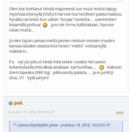
Olen itse koittanut tehdä majoneesit sun muut mutta täytyy
myöntää että kyllä JOSKUS harvoin tuo teollinen paska maistuu
hyvältä varsinkin kun vähän "korjaa" tuotetta... useimmiten
lisäämällä potkua!
ja ei ole hirmu kallistakaan..harvoin
ostan mutta..
Ja olen täysin samaa mieltä jannen niinkuin monien muiden
kanssa tästäkin asiasta että hesen "mättö" voittaa kyllä
mäkkärin..
P.s. nyt jos joku ei tiedä mitä tekee ruoaksi niin sanon
kokemuksella että älkää ainakaan karhunlihaa....
maksoin
itseni kipeäksi (98€ Kg) pikkuisesta palasta.... ja ei jum€{£
stna..!!!! kyllä petyin!
pak
joulukuu 19, 2010, 09:30:52 AP
#49
Lainaus käyttäjältä: Janne - joulukuu 18, 2010, 16:23:01 IP