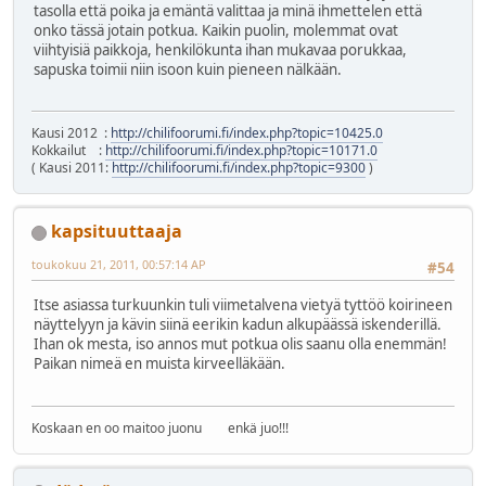
tasolla että poika ja emäntä valittaa ja minä ihmettelen että
onko tässä jotain potkua. Kaikin puolin, molemmat ovat
viihtyisiä paikkoja, henkilökunta ihan mukavaa porukkaa,
sapuska toimii niin isoon kuin pieneen nälkään.
Kausi 2012 :
http://chilifoorumi.fi/index.php?topic=10425.0
Kokkailut :
http://chilifoorumi.fi/index.php?topic=10171.0
( Kausi 2011:
http://chilifoorumi.fi/index.php?topic=9300
)
kapsituuttaaja
toukokuu 21, 2011, 00:57:14 AP
#54
Itse asiassa turkuunkin tuli viimetalvena vietyä tyttöö koirineen
näyttelyyn ja kävin siinä eerikin kadun alkupäässä iskenderillä.
Ihan ok mesta, iso annos mut potkua olis saanu olla enemmän!
Paikan nimeä en muista kirveelläkään.
Koskaan en oo maitoo juonu enkä juo!!!