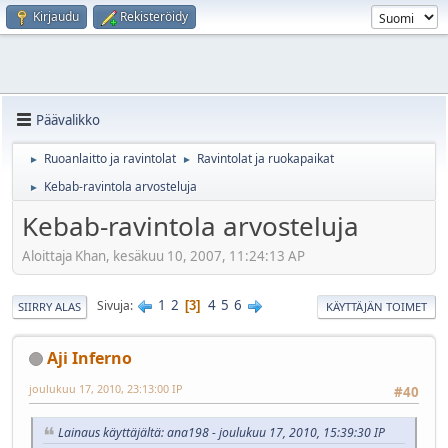
Kirjaudu
Rekisteröidy
Päävalikko
Ruoanlaitto ja ravintolat
Ravintolat ja ruokapaikat
►
►
Kebab-ravintola arvosteluja
►
Kebab-ravintola arvosteluja
Aloittaja Khan, kesäkuu 10, 2007, 11:24:13 AP
1
2
4
5
6
Sivuja
3
SIIRRY ALAS
KÄYTTÄJÄN TOIMET
Aji Inferno
joulukuu 17, 2010, 23:13:00 IP
#40
Lainaus käyttäjältä: ana198 - joulukuu 17, 2010, 15:39:30 IP