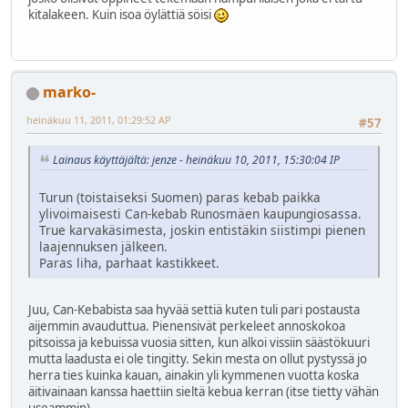
kitalakeen. Kuin isoa öylättiä söisi
marko-
heinäkuu 11, 2011, 01:29:52 AP
#57
Lainaus käyttäjältä: jenze - heinäkuu 10, 2011, 15:30:04 IP
Turun (toistaiseksi Suomen) paras kebab paikka
ylivoimaisesti Can-kebab Runosmäen kaupungiosassa.
True karvakäsimesta, joskin entistäkin siistimpi pienen
laajennuksen jälkeen.
Paras liha, parhaat kastikkeet.
Juu, Can-Kebabista saa hyvää settiä kuten tuli pari postausta
aijemmin avauduttua. Pienensivät perkeleet annoskokoa
pitsoissa ja kebuissa vuosia sitten, kun alkoi vissiin säästökuuri
mutta laadusta ei ole tingitty. Sekin mesta on ollut pystyssä jo
herra ties kuinka kauan, ainakin yli kymmenen vuotta koska
äitivainaan kanssa haettiin sieltä kebua kerran (itse tietty vähän