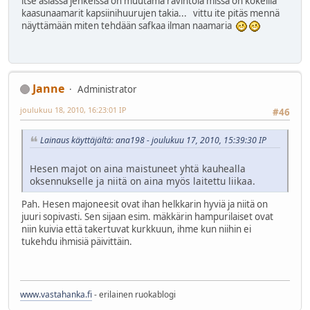
itse asiassa jenkeissä on muutama ravintola missä on kokeilla
kaasunaamarit kapsiinihuurujen takia... vittu ite pitäs mennä
näyttämään miten tehdään safkaa ilman naamaria
Janne
Administrator
joulukuu 18, 2010, 16:23:01 IP
#46
Lainaus käyttäjältä: ana198 - joulukuu 17, 2010, 15:39:30 IP
Hesen majot on aina maistuneet yhtä kauhealla
oksennukselle ja niitä on aina myös laitettu liikaa.
Pah. Hesen majoneesit ovat ihan helkkarin hyviä ja niitä on
juuri sopivasti. Sen sijaan esim. mäkkärin hampurilaiset ovat
niin kuivia että takertuvat kurkkuun, ihme kun niihin ei
tukehdu ihmisiä päivittäin.
www.vastahanka.fi
- erilainen ruokablogi