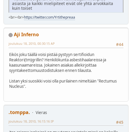
asiasta ja kaikki mielipiteet eivät ole yhtä arvokkaita
kuin toiset
<br><br>
https://twitter.com/Yrtithepreaa
Aji Inferno
joulukuu 18, 2010, 00:30:15 AP
#44
Eikös joku täällä voisi pistää pystyyn sertifioidun
Reaktori(tm)grillin? Henkilökunta asbestihaalareissa ja
kaasunaamareissa. Jokainen asiakas allekirjoittaa
syyntakeettomuustodistuksen ennen tilausta.
Listan yksi suosikki voisi olla purilainen nimeltään "Rectumus
Nucleus".
.tomppa.
Vieras
joulukuu 18, 2010, 16:15:16 IP
#45